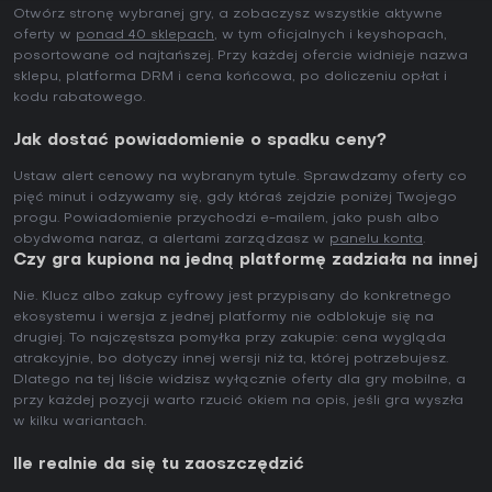
Otwórz stronę wybranej gry, a zobaczysz wszystkie aktywne
oferty w
ponad 40 sklepach
, w tym oficjalnych i keyshopach,
posortowane od najtańszej. Przy każdej ofercie widnieje nazwa
sklepu, platforma DRM i cena końcowa, po doliczeniu opłat i
kodu rabatowego.
Jak dostać powiadomienie o spadku ceny?
Ustaw alert cenowy na wybranym tytule. Sprawdzamy oferty co
pięć minut i odzywamy się, gdy któraś zejdzie poniżej Twojego
progu. Powiadomienie przychodzi e-mailem, jako push albo
obydwoma naraz, a alertami zarządzasz w
panelu konta
.
Czy gra kupiona na jedną platformę zadziała na innej
Nie. Klucz albo zakup cyfrowy jest przypisany do konkretnego
ekosystemu i wersja z jednej platformy nie odblokuje się na
drugiej. To najczęstsza pomyłka przy zakupie: cena wygląda
atrakcyjnie, bo dotyczy innej wersji niż ta, której potrzebujesz.
Dlatego na tej liście widzisz wyłącznie oferty dla gry mobilne, a
przy każdej pozycji warto rzucić okiem na opis, jeśli gra wyszła
w kilku wariantach.
Ile realnie da się tu zaoszczędzić