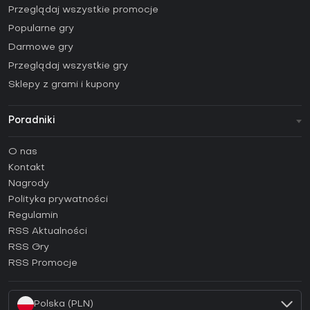
Przeglądaj wszystkie promocje
Popularne gry
Darmowe gry
Przeglądaj wszystkie gry
Sklepy z grami i kupony
Poradniki
FAQ
O nas
Poradniki
Kontakt
Jak aktywować klucz Steam (CD Key)?
Nagrody
Jak aktywować klucz Epic Games (CD Key)?
Polityka prywatności
Regulamin
Jak aktywować klucz GOG (CD Key)?
RSS Aktualności
Jak aktywować klucz Ubisoft Connect (CD Key)?
RSS Gry
Jak aktywować klucz EA App (CD Key)?
RSS Promocje
Jak aktywować klucz Battle.net (CD Key)?
Polska (PLN)