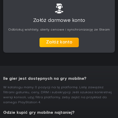
Załóż darmowe konto
Odblokuj wishlisty, alerty cenowe i synchronizację ze Steam
Załóż konto
Ile gier jest dostępnych na gry mobilne?
W katalogu mamy 0 pozycji na tę platformę. Listę zawęzisz
filtrami gatunku, ceny, DRM i subskrypcji. Jeśli szukasz konkretnej
wersji konsoli, użyj filtra platformy, żeby zejść na przykład do
samego PlayStation 4.
Gdzie kupić gry mobilne najtaniej?