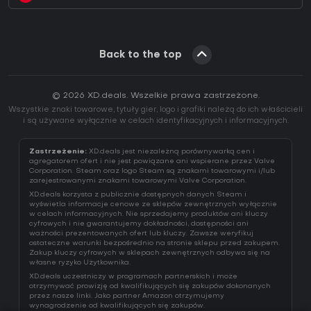
Back to the top
© 2026 XD.deals. Wszelkie prawa zastrzeżone.
Wszystkie znaki towarowe, tytuły gier, logo i grafiki należą do ich właścicieli
i są używane wyłącznie w celach identyfikacyjnych i informacyjnych.
Zastrzeżenie:
XD.deals jest niezależną porównywarką cen i
agregatorem ofert i nie jest powiązane ani wspierane przez Valve
Corporation. Steam oraz logo Steam są znakami towarowymi i/lub
zarejestrowanymi znakami towarowymi Valve Corporation.
XD.deals korzysta z publicznie dostępnych danych Steam i
wyświetla informacje cenowe ze sklepów zewnętrznych wyłącznie
w celach informacyjnych. Nie sprzedajemy produktów ani kluczy
cyfrowych i nie gwarantujemy dokładności, dostępności ani
ważności prezentowanych ofert lub kluczy. Zawsze weryfikuj
ostateczne warunki bezpośrednio na stronie sklepu przed zakupem.
Zakup kluczy cyfrowych w sklepach zewnętrznych odbywa się na
własne ryzyko Użytkownika.
XD.deals uczestniczy w programach partnerskich i może
otrzymywać prowizję od kwalifikujących się zakupów dokonanych
przez nasze linki. Jako partner Amazon otrzymujemy
wynagrodzenie od kwalifikujących się zakupów.