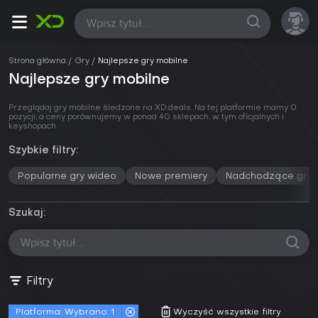
Wszystkie
Strona główna
Gry
Najlepsze gry mobilne
Najlepsze gry mobilne
Przeglądaj gry mobilne śledzone na XD.deals. Na tej platformie mamy 0
pozycji, a ceny porównujemy w
ponad 40 sklepach
, w tym oficjalnych i
keyshopach.
Szybkie filtry:
Popularne gry wideo
Nowe premiery
Nadchodzące gry
Szukaj:
Filtry
Platforma:
Wybrano: 1
Wyczyść wszystkie filtry