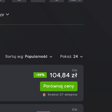
yp
Sortuj wg:
Popularność
Pokaż:
24
Od:
104,84 zł
-59%
Porównaj ceny
Eneba
i 27 sklepów
Od: