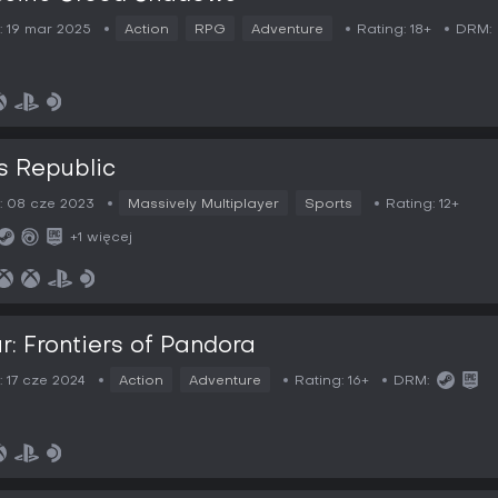
:
19 mar 2025
Action
RPG
Adventure
Rating:
18+
DRM:
s Republic
:
08 cze 2023
Massively Multiplayer
Sports
Rating:
12+
+1 więcej
r: Frontiers of Pandora
:
17 cze 2024
Action
Adventure
Rating:
16+
DRM: