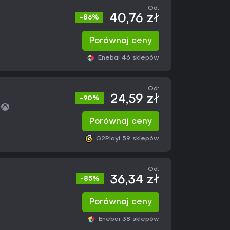
Od:
40,76 zł
-86%
Porównaj ceny
Eneba
i 46 sklepów
Od:
24,59 zł
-90%
Porównaj ceny
G2Play
i 59 sklepów
Od:
36,34 zł
-85%
Porównaj ceny
Eneba
i 38 sklepów