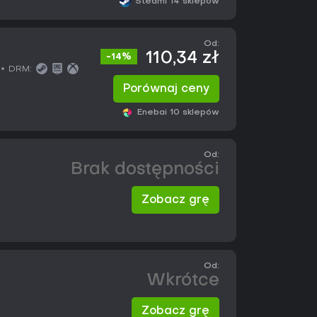
Steam
i 14 sklepów
Od:
110,34 zł
-14%
DRM:
Porównaj ceny
Eneba
i 10 sklepów
Od:
Brak dostępności
Zobacz grę
Od:
Wkrótce
Zobacz grę