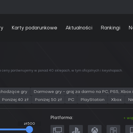
ry
Karty podarunkowe
Aktualności
Rankingi
N
, a ceny porównujemy w
ponad 40 sklepach
, w tym oficjalnych i keyshopach.
chodzące gry
Darmowe gry - graj za darmo na PC, PS5, Xbox 
Poniżej 40 zł
Poniżej 50 zł
PC
PlayStation
Xbox
Ni
Platforma:
+ wi
zł500
zł500