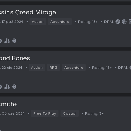
sin's Creed Mirage
:
17 paź 2024
Action
Adventure
Rating:
18+
DRM:
 and Bones
:
22 sie 2024
Action
RPG
Adventure
Rating:
18+
DRM:
smith+
:
06 cze 2024
Free To Play
Casual
Rating:
3+