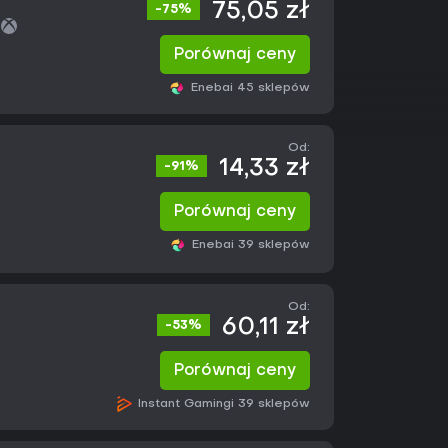
75,05 zł
-75%
Porównaj ceny
Eneba
i 45 sklepów
Od:
14,33 zł
-91%
Porównaj ceny
Eneba
i 39 sklepów
Od:
60,11 zł
-53%
Porównaj ceny
Instant Gaming
i 39 sklepów