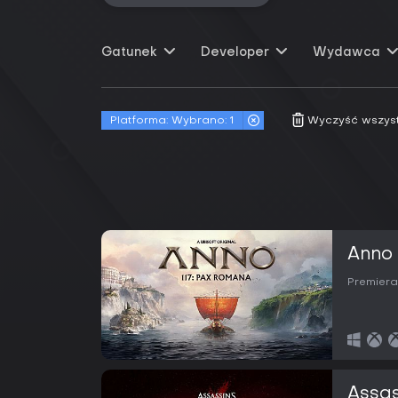
Gatunek
Developer
Wydawca
Platforma:
Wybrano: 1
Wyczyść wszystki
Anno 
Premiera
Assas