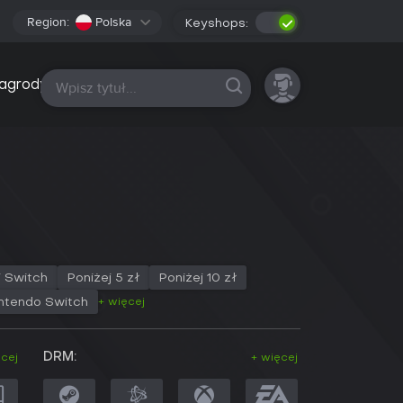
Region:
Polska
Keyshops:
Wszystkie platformy
agrody
i Switch
Poniżej 5 zł
Poniżej 10 zł
+ więcej
ntendo Switch
DRM:
ęcej
+ więcej