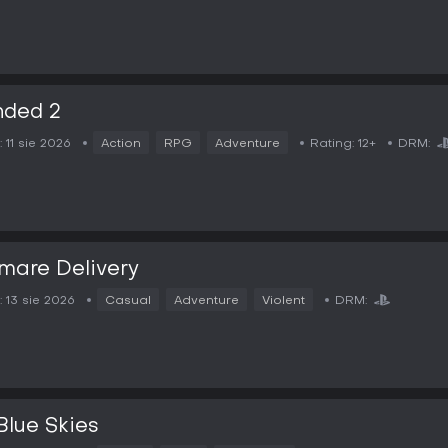
nded 2
:
11 sie 2026
Action
RPG
Adventure
Rating:
12+
DRM:
mare Delivery
:
13 sie 2026
Casual
Adventure
Violent
DRM:
Blue Skies