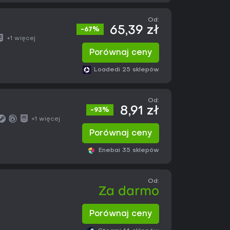
Od:
65,39 zł
-67%
+1 więcej
Porównaj ceny
Loaded
i 25 sklepów
Od:
8,91 zł
-93%
+1 więcej
Porównaj ceny
Eneba
i 35 sklepów
Od:
Za darmo
Porównaj ceny