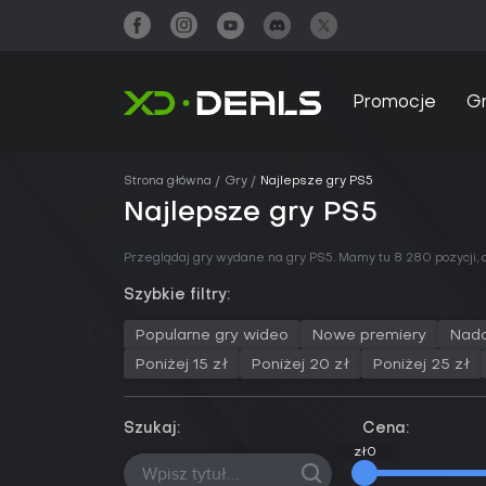
Promocje
G
Strona główna
Gry
Najlepsze gry PS5
Najlepsze gry PS5
Przeglądaj gry wydane na gry PS5. Mamy tu 8 280 pozycji
Szybkie filtry:
Popularne gry wideo
Nowe premiery
Nad
Poniżej 15 zł
Poniżej 20 zł
Poniżej 25 zł
Szukaj:
Cena:
zł0
zł0