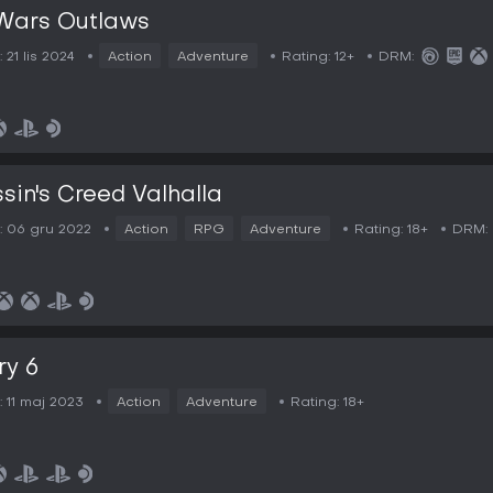
Wars Outlaws
:
21 lis 2024
Action
Adventure
Rating:
12+
DRM:
sin's Creed Valhalla
:
06 gru 2022
Action
RPG
Adventure
Rating:
18+
DRM:
ry 6
:
11 maj 2023
Action
Adventure
Rating:
18+