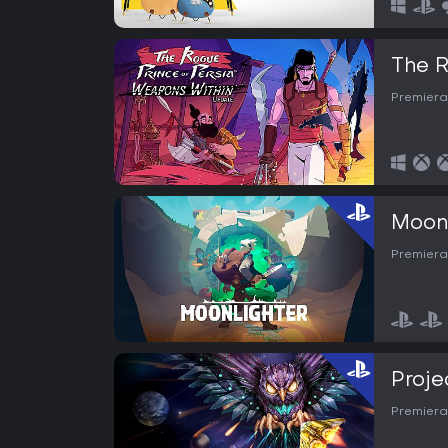
The R
Premiera
Moonl
Premiera
Proje
Premiera