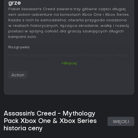
grze
Pakiet Assassin's Creed zawiera trzy główne części długiej
serii action-adventure na konsolach Xbox One i Xbox Series.
Każda z nich to samodzielna, otwarta przygoda osadzona
w realiach historycznych, łącząca skradanie, walkę i rozwój
postaci w spójną całość dla graczy szukających długich
kampanii solo.
Rozgrywka
Podstawą jest eksploracja rozległych, historycznych lokacji
z perspektywy trzeciej osoby. Gracz przemierza miasta,
+Więcej
dzikie tereny i starożytne budowle, korzystając z mechanik
wspinaczki i swobodnego poruszania się. Walka opiera się
Action
na bezpośrednim starciu z bronią, gdzie liczy się timing i
pozycjonowanie, a nie automatyczne ataki. Do dyspozycji
są też opcje skradankowe. System rozwoju pozwala
podnosić poziom postaci, ulepszać umiejętności oraz
dostosowywać ekwipunek, co wpływa na skuteczność w
walce i przebieg zadań we wszystkich trzech częściach.
Assassin's Creed - Mythology
W Valhalla nacisk położono na najazdy wikingów i budowę
Pack Xbox One & Xbox Series
osady w Anglii, z elementami żeglugi w podróży i walce.
WIĘCEJ
Odyssey skupia się na życiu najemnika w starożytnej Grecji,
historia ceny
oferując bitwy morskie na Morzu Egejskim oraz wybory