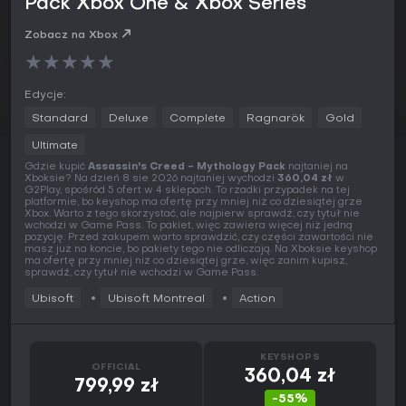
Pack Xbox One & Xbox Series
Zobacz na Xbox
★
★
★
★
★
Edycje:
Standard
Deluxe
Complete
Ragnarök
Gold
Ultimate
Gdzie kupić
Assassin's Creed - Mythology Pack
najtaniej na
Xboksie? Na dzień 8 sie 2026 najtaniej wychodzi
360,04 zł
w
G2Play, spośród 5 ofert w 4 sklepach. To rzadki przypadek na tej
platformie, bo keyshop ma ofertę przy mniej niż co dziesiątej grze
Xbox. Warto z tego skorzystać, ale najpierw sprawdź, czy tytuł nie
wchodzi w Game Pass. To pakiet, więc zawiera więcej niż jedną
pozycję. Przed zakupem warto sprawdzić, czy części zawartości nie
masz już na koncie, bo pakiety tego nie odliczają. Na Xboksie keyshop
ma ofertę przy mniej niż co dziesiątej grze, więc zanim kupisz,
sprawdź, czy tytuł nie wchodzi w Game Pass.
Ubisoft
Ubisoft Montreal
Action
KEYSHOPS
OFFICIAL
360,04 zł
799,99 zł
-55%