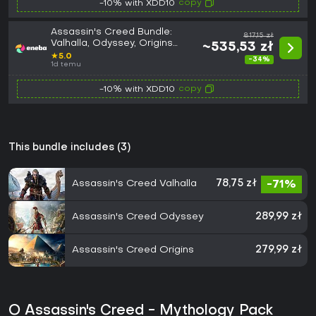
copy
-10% with XDD10
Assassin's Creed Bundle:
817,15 zł
Valhalla, Odyssey, Origins
~535,53 zł
(Xbox One) Xbox Live Key
★
5.0
-34%
EUROPE
1d temu
copy
-10% with XDD10
This bundle includes (3)
Assassin's Creed Valhalla
78,75 zł
-71%
Assassin's Creed Odyssey
289,99 zł
Assassin's Creed Origins
279,99 zł
O Assassin's Creed - Mythology Pack