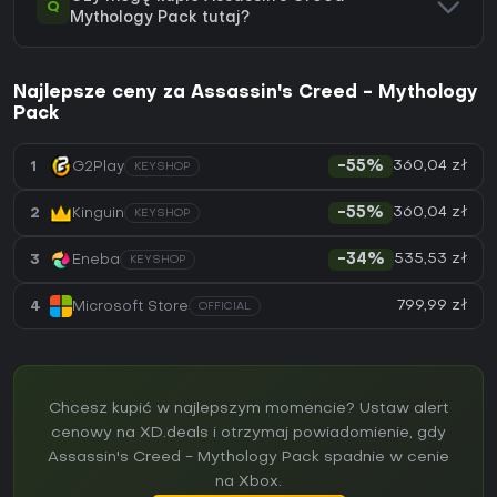
Q
Mythology Pack tutaj?
Najlepsze ceny za Assassin's Creed - Mythology
Pack
360,04 zł
1
G2Play
-55%
KEYSHOP
360,04 zł
2
Kinguin
-55%
KEYSHOP
535,53 zł
3
Eneba
-34%
KEYSHOP
799,99 zł
4
Microsoft Store
OFFICIAL
Chcesz kupić w najlepszym momencie? Ustaw alert
cenowy na XD.deals i otrzymaj powiadomienie, gdy
Assassin's Creed - Mythology Pack spadnie w cenie
na Xbox.