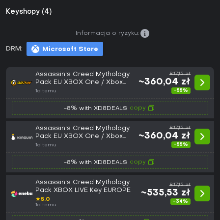
Keyshopy (4)
Informacja o ryzyku:
DRM:
Microsoft Store
Assassin's Creed Mythology
817,15 zł
~360,04 zł
Pack EU XBOX One / Xbox
Series X|S CD Key
-55%
1d temu
copy
-8% with XD8DEALS
Assassin's Creed Mythology
817,15 zł
~360,04 zł
Pack EU XBOX One / Xbox
Series X|S CD Key
-55%
1d temu
copy
-8% with XD8DEALS
Assassin's Creed Mythology
817,15 zł
Pack XBOX LIVE Key EUROPE
~535,53 zł
★
5.0
-34%
1d temu