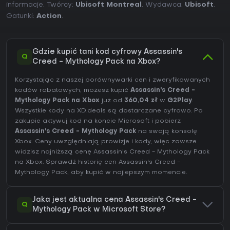
informacje. Twórcy:
Ubisoft Montreal
. Wydawca:
Ubisoft
.
Gatunki:
Action
.
Gdzie kupić tani kod cyfrowy Assassin's
Q
Creed - Mythology Pack na Xbox?
Korzystając z naszej porównywarki cen i zweryfikowanych
kodów rabatowych, możesz kupić
Assassin's Creed -
Mythology Pack na Xbox
już od
360,04 zł
w
G2Play
.
Wszystkie kody na XD.deals są dostarczane cyfrowo. Po
zakupie aktywuj kod na koncie Microsoft i pobierz
Assassin's Creed - Mythology Pack
na swoją konsolę
Xbox. Ceny uwzględniają prowizje i kody, więc zawsze
widzisz najniższą cenę Assassin's Creed - Mythology Pack
na
Xbox
. Sprawdź
historię cen Assassin's Creed -
Mythology Pack
, aby kupić w najlepszym momencie.
Jaka jest aktualna cena Assassin's Creed -
Q
Mythology Pack w Microsoft Store?