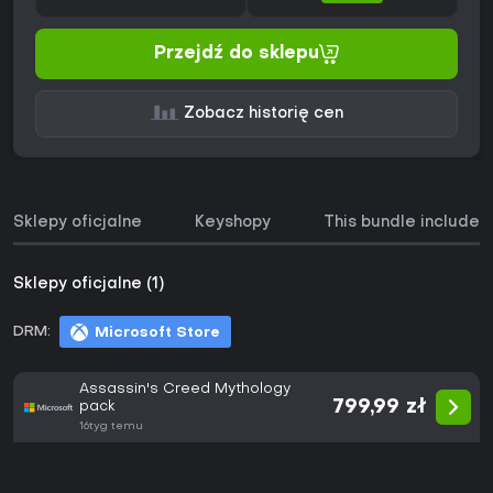
Przejdź do sklepu
Zobacz historię cen
Sklepy oficjalne
Keyshopy
This bundle includes
Sklepy oficjalne (1)
DRM:
Microsoft Store
Assassin's Creed Mythology
799,99 zł
pack
16tyg temu