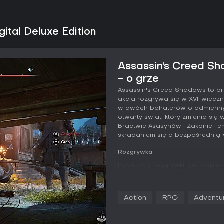
ital Deluxe Edition
Assassin's Creed Sh
- o grze
Assassin's Creed Shadows to pr
akcja rozgrywa się w XVI-wieczn
w dwóch bohaterów o odmiennych
otwarty świat, który zmienia się
Bractwie Asasynów i Zakonie Te
skradaniem się a bezpośrednią 
Rozgrywka
Podstawą rozgrywki jest eksplora
pełnych twierdz, osad i naturaln
zwinność, parkour, hak do wspina
dymne oraz nowe sposoby porusza
Action
RPG
Adventu
oddychanie przez trzcinę pod w
wrogami zamieniają się w zagad
dźwiękiem i osłonami, by pozost