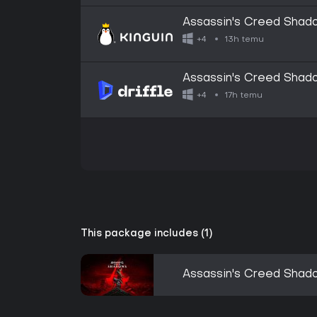
Assassin's Creed Shado
Connect CD Key
13h temu
+4
Assassin's Creed Shado
- Ubisoft Connect - Dig
17h temu
+4
This package includes (1)
Assassin's Creed Shad