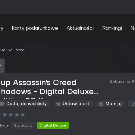
ry
Karty podarunkowe
Aktualności
Rankingi
N
Deluxe Edition
S
up Assassin's Creed
Zobacz na S
hadows - Digital Deluxe
dition PC Key
Dodaj do wishlisty
Ustaw alert
Mam ją
★
★
★
★
★
ycje:
Standard
Digital Deluxe