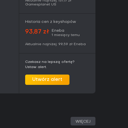
Aktualnie najniżej:
137,17 zł
eniu głównej fabuły. Należą do nich mini-
Gamesplanet US
sprzęt i surowce. Gra nie zawiera trybów
ka odbywa się w jednym świecie dla
m źródłem różnorodności jest przełączanie
Historia cen z keyshopów
Eneba
93,87 zł
1 miesięcy temu
onii z różnorodnymi biomami, zamkami, portami,
Aktualnie najniżej:
99,59 zł
Eneba
. Rozmiar mapy jest zbliżony do wcześniejszych
iczbę ikon, by zachęcić do naturalnego
ku wpływają nie tylko na wygląd otoczenia, ale
chowanie wrogów.
Czekasz na lepszą ofertę?
Ustaw alert.
dnio z działań w świecie gry. Wykonywanie
dzy, który odblokowuje zaawansowane
Utwórz alert
ęt wprowadza nowe style gry dzięki unikalnym
óch bohaterów zachęca do powtórnego
ną postacią, co daje inne rezultaty i sposoby
 chwaląc dopracowany system walki, ulepszony
ostaci oraz efektowne zmiany wizualne związane
WIĘCEJ
ą bardziej podzielone - chwalą system dwóch