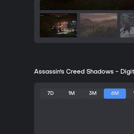
Assassin's Creed Shadows - Digit
7D
1M
3M
6M