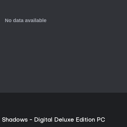
dodatkowe aktywności po ukończ
zadania, za które można zdobyć 
wieloosobowych - cała rozgryw
pojedynczego gracza, a główny
między dwiema postaciami.
Świat i rozwój postaci
Akcja toczy się w feudalnej Jap
świątyniami i terenami wiejskimi
części serii, choć ograniczono l
odkrywania świata. Cykle pór ro
także na dostępne ścieżki i za
Rozwój postaci wynika bezpośre
aktywności podnosi Poziom Wie
umiejętności, a zdobywany sprz
efektom i bonusom. System dw
przechodzenia fragmentów gry in
podejścia do zadań.
Czy warto zagrać?
Krytycy ocenili grę pozytywnie,
stealth w przypadku jednej z p
 Shadows - Digital Deluxe Edition PC
z porami roku. Opinie graczy s