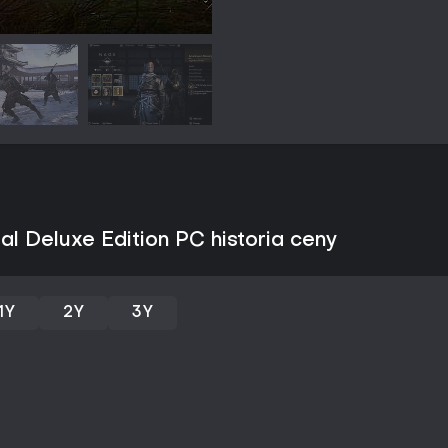
Yasuke walczy jako samuraj, sta
katana, kanabo, łuki i naginata.
blokowaniu i zadawaniu silnych 
który nagradza rozpoznawanie 
między postaciami pozwala na 
preferuje precyzję, a Yasuke siłę.
Zmiany pór roku wpływają na ot
zimą ogranicza kryjówki, a inn
poruszania się i widoczność. Po
każdej postaci, ekwipunku z uni
podnoszących Poziom Wiedzy, k
al Deluxe Edition PC historia ceny
Personalizacja kryjówki daje dr
wizualne.
Tryby gry
1Y
2Y
3Y
Gra oferuje kampanię dla jedne
opcjonalnymi zadaniami pobocz
informacje, lokalizuje cele i re
Twierdze i obozy zapewniają p
a otwarty świat zachęca do swo
orientacyjnych.
Wydarzenia sezonowe i rotacyj