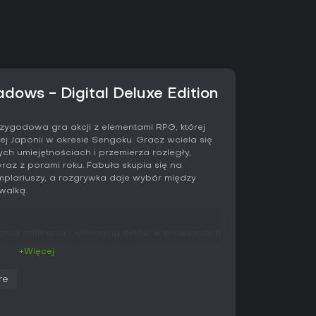
adows - Digital Deluxe Edition
zygodowa gra akcji z elementami RPG, której
ej Japonii w okresie Sengoku. Gracz wciela się
 umiejętnościach i przemierza rozległy,
 wraz z porami roku. Fabuła skupia się na
mplariuszy, a rozgrywka daje wybór między
walką.
cja, infiltracja i eliminacja celów w prowincjach
ych krajobrazów. Naoe, jako kunoichi, stawia na
+Więcej
czki, ukryte ostrze, noże do rzucania, granaty
nia się, takie jak czołganie się czy
re
odą. Dzięki tym narzędziom spotkania z
ki, w których trzeba manipulować światłem,
ać niewykrytym.