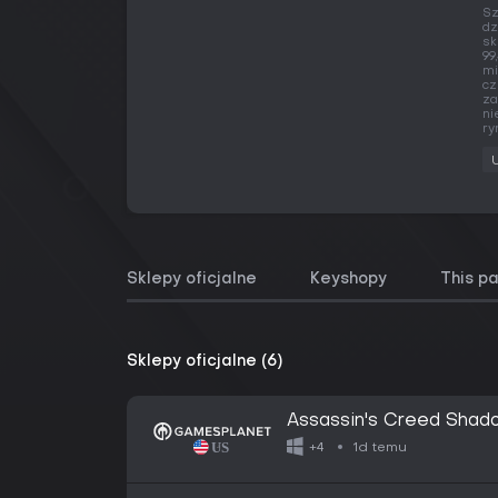
Sz
dz
sk
99
mi
cz
za
ni
ry
Sklepy oficjalne
Keyshopy
This p
Sklepy oficjalne (6)
Assassin's Creed Shado
1d temu
+4