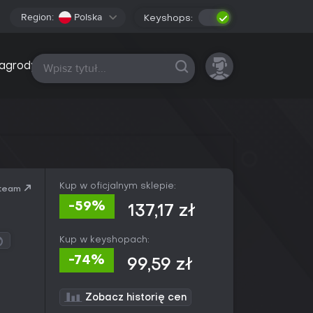
Region:
Polska
Keyshops:
Wszystkie platformy
agrody
Kup w oficjalnym sklepie:
team
-59%
137,17 zł
Kup w keyshopach:
-74%
99,59 zł
Zobacz historię cen