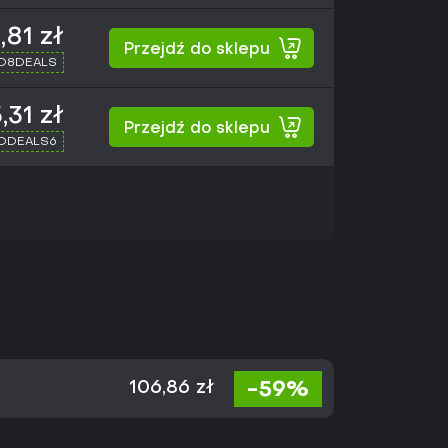
,81 zł
Przejdź do sklepu
XD8DEALS
,31 zł
Przejdź do sklepu
XDDEALS6
-59%
106,86 zł