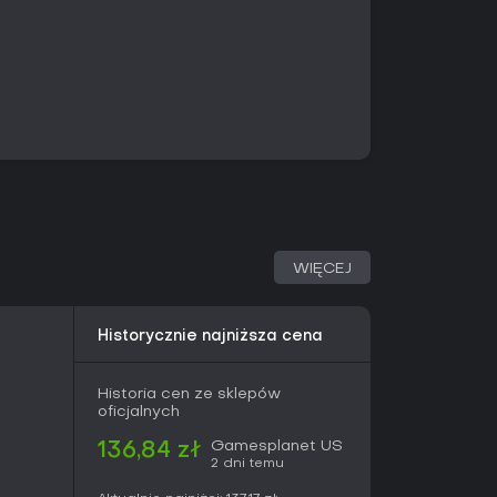
wiając czoła przeciwnikom z bronią taką jak
 Jego styl opiera się na precyzyjnym parowaniu,
ciosów w bardziej przemyślanym systemie walki,
schematów przeciwników. Przełączanie się
różne podejście do tych samych celów - Naoe
oczenie i dostępne taktyki. Zamarznięta woda
e warunki pogodowe zmieniają możliwości
stęp opiera się na drzewkach umiejętności dla
kalnymi efektami oraz aktywnościach
tóry odblokowuje wyższe poziomy ulepszeń.
obne korzyści funkcjonalne i pozwala na zmiany
WIĘCEJ
Historycznie najniższa cena
go gracza, łączącą główne misje fabularne z
nymi. Gracz przemierza regiony, zdobywa
alizuje zadania, wybierając jednego z bohaterów.
Historia cen ze sklepów
owtarzalne wyzwania bojowe lub skradankowe,
oficjalnych
bodnej eksploracji i odkrywania punktów
Gamesplanet US
136,84 zł
2 dni temu
ne zadania powiązane z Animus Hub oferują