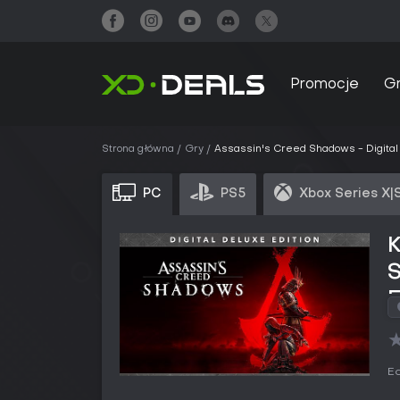
Promocje
G
Strona główna
Gry
Assassin's Creed Shadows - Digital 
PC
PS5
Xbox Series X|
K
S
E
Ed