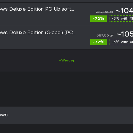
ws Deluxe Edition PC Ubisoft
~104
387,05 zł
-72%
-8% with 
ws Deluxe Edition (Global) (PC)
~105
387,05 zł
ital Key
-72%
-6% with 
+Więcej
ows