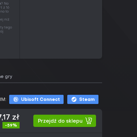
n
? Na
t z 16
na to
ej niż
ty tego
aj
e gry
RM:
Ubisoft Connect
Steam
,17 zł
Przejdź do sklepu
-59%