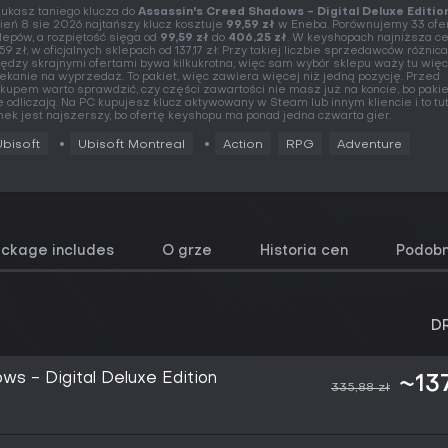
ukasz taniego klucza do
Assassin's Creed Shadows - Digital Deluxe Editio
ień 8 sie 2026 najtańszy klucz kosztuje
99,59 zł
w Eneba. Porównujemy 33 ofer
lepów, a rozpiętość sięga od
99,59 zł
do
406,25 zł
. W keyshopach najniższa ce
,59 zł, w oficjalnych sklepach od 137,17 zł. Przy takiej liczbie sprzedawców różnica
ędzy skrajnymi ofertami bywa kilkukrotna, więc sam wybór sklepu waży tu więc
ekanie na wyprzedaż. To pakiet, więc zawiera więcej niż jedną pozycję. Przed
kupem warto sprawdzić, czy części zawartości nie masz już na koncie, bo pakie
e odliczają. Na PC kupujesz klucz aktywowany w Steam lub innym kliencie i to tut
nek jest najszerszy, bo ofertę keyshopu ma ponad jedna czwarta gier.
Ubisoft
Ubisoft Montreal
Action
RPG
Adventure
ackage includes
O grze
Historia cen
Podobn
D
ws - Digital Deluxe Edition
~137
335,88 zł