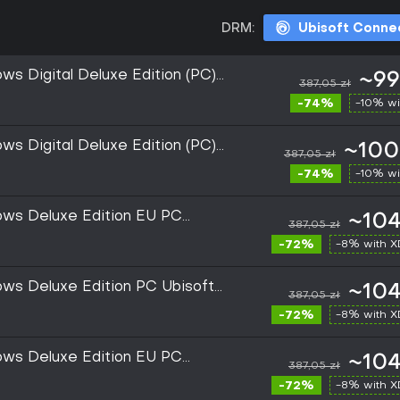
DRM:
Ubisoft Conne
ws Digital Deluxe Edition (PC)
~99
387,05 zł
GLOBAL
-74%
-10% wi
ws Digital Deluxe Edition (PC)
~100
387,05 zł
EUROPE
-74%
-10% wi
ows Deluxe Edition EU PC
~104
387,05 zł
y
-72%
-8% with 
ws Deluxe Edition PC Ubisoft
~104
387,05 zł
-72%
-8% with 
ows Deluxe Edition EU PC
~104
387,05 zł
y
-72%
-8% with 