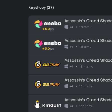
Keyshopy (27)
Assassin’s Creed Shado
Ubisoft Connect Key 
1d temu
+4
★
5.0
(2)
Assassin’s Creed Shado
Ubisoft Connect Key 
1d temu
+4
★
5.0
(2)
Assassin's Creed Shad
Ubisoft Connect CD Ke
13h temu
+4
Assassin's Creed Shado
Connect CD Key
13h temu
+4
Assassin's Creed Shad
Ubisoft Connect CD Ke
13h temu
+4