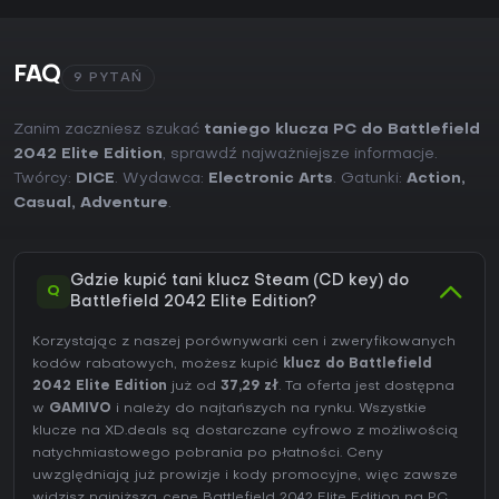
FAQ
9 PYTAŃ
Zanim zaczniesz szukać
taniego klucza PC do Battlefield
2042 Elite Edition
, sprawdź najważniejsze informacje.
Twórcy:
DICE
. Wydawca:
Electronic Arts
. Gatunki:
Action
,
Casual
,
Adventure
.
Gdzie kupić tani klucz Steam (CD key) do
Q
Battlefield 2042 Elite Edition?
Korzystając z naszej porównywarki cen i zweryfikowanych
kodów rabatowych, możesz kupić
klucz do Battlefield
2042 Elite Edition
już od
37,29 zł
. Ta oferta jest dostępna
w
GAMIVO
i należy do najtańszych na rynku. Wszystkie
klucze na XD.deals są dostarczane cyfrowo z możliwością
natychmiastowego pobrania po płatności. Ceny
uwzględniają już prowizje i kody promocyjne, więc zawsze
widzisz najniższą cenę Battlefield 2042 Elite Edition na
PC
.