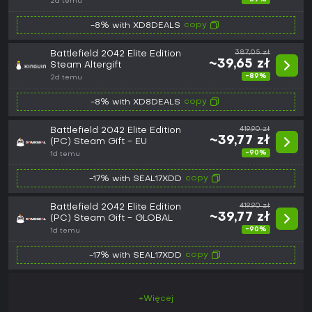
2d temu
copy
-8% with XD8DEALS
Battlefield 2042 Elite Edition
387,05 zł
~39,65 zł
Steam Altergift
-89%
2d temu
copy
-8% with XD8DEALS
Battlefield 2042 Elite Edition
419,90 zł
~39,77 zł
(PC) Steam Gift - EU
-90%
1d temu
copy
-17% with SEAL17XDD
Battlefield 2042 Elite Edition
419,90 zł
~39,77 zł
(PC) Steam Gift - GLOBAL
-90%
1d temu
copy
-17% with SEAL17XDD
+Więcej