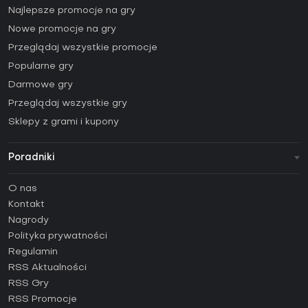
Najlepsze promocje na gry
Nowe promocje na gry
Przeglądaj wszystkie promocje
Popularne gry
Darmowe gry
Przeglądaj wszystkie gry
Sklepy z grami i kupony
Poradniki
FAQ
O nas
Poradniki
Kontakt
Jak aktywować klucz Steam (CD Key)?
Nagrody
Jak aktywować klucz Epic Games (CD Key)?
Polityka prywatności
Regulamin
Jak aktywować klucz GOG (CD Key)?
RSS Aktualności
Jak aktywować klucz Ubisoft Connect (CD Key)?
RSS Gry
Jak aktywować klucz EA App (CD Key)?
RSS Promocje