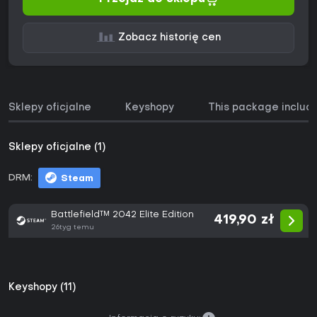
Zobacz historię cen
Sklepy oficjalne
Keyshopy
This package includ
Sklepy oficjalne (1)
DRM:
Steam
Battlefield™ 2042 Elite Edition
419,90 zł
26tyg temu
Keyshopy (11)