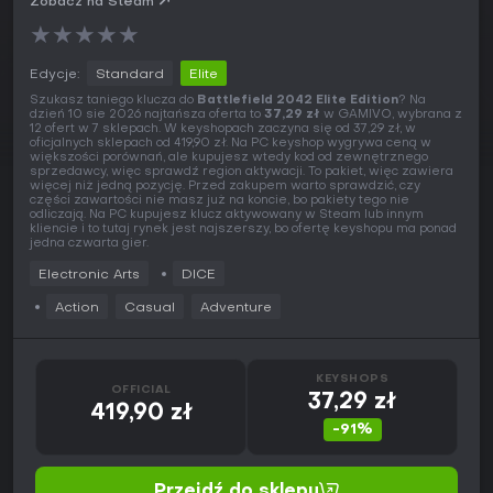
Zobacz na Steam
★
★
★
★
★
Edycje:
Standard
Elite
Szukasz taniego klucza do
Battlefield 2042 Elite Edition
? Na
dzień 10 sie 2026 najtańsza oferta to
37,29 zł
w GAMIVO, wybrana z
12 ofert w 7 sklepach. W keyshopach zaczyna się od 37,29 zł, w
oficjalnych sklepach od 419,90 zł. Na PC keyshop wygrywa ceną w
większości porównań, ale kupujesz wtedy kod od zewnętrznego
sprzedawcy, więc sprawdź region aktywacji. To pakiet, więc zawiera
więcej niż jedną pozycję. Przed zakupem warto sprawdzić, czy
części zawartości nie masz już na koncie, bo pakiety tego nie
odliczają. Na PC kupujesz klucz aktywowany w Steam lub innym
kliencie i to tutaj rynek jest najszerszy, bo ofertę keyshopu ma ponad
jedna czwarta gier.
Electronic Arts
DICE
Action
Casual
Adventure
KEYSHOPS
OFFICIAL
37,29 zł
419,90 zł
-91%
Przejdź do sklepu