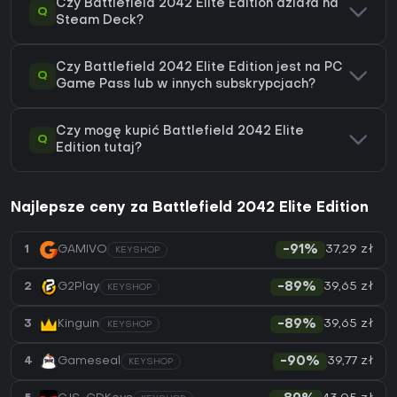
Czy Battlefield 2042 Elite Edition działa na
Q
Steam Deck?
Czy Battlefield 2042 Elite Edition jest na PC
Q
Game Pass lub w innych subskrypcjach?
Czy mogę kupić Battlefield 2042 Elite
Q
Edition tutaj?
Najlepsze ceny za Battlefield 2042 Elite Edition
37,29 zł
1
GAMIVO
-91%
KEYSHOP
39,65 zł
2
G2Play
-89%
KEYSHOP
39,65 zł
3
Kinguin
-89%
KEYSHOP
39,77 zł
4
Gameseal
-90%
KEYSHOP