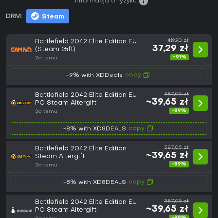
Informacja o ryzyku:
DRM:
Steam
Battlefield 2042 Elite Edition EU
419,90 zł
37,29 zł
(Steam Gift)
-91%
2d temu
copy
-9% with XDDeals
Battlefield 2042 Elite Edition EU
387,05 zł
~39,65 zł
PC Steam Altergift
-89%
2d temu
copy
-8% with XD8DEALS
Battlefield 2042 Elite Edition
387,05 zł
~39,65 zł
Steam Altergift
-89%
2d temu
copy
-8% with XD8DEALS
Battlefield 2042 Elite Edition EU
387,05 zł
~39,65 zł
PC Steam Altergift
-89%