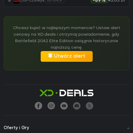
43,05 zł
5
CJS-CDKeys
-89%
KEYSHOP
Chcesz kupić w najlepszym momencie? Ustaw alert
cenowy na XD.deals i otrzymaj powiadomienie, gdy
Battlefield 2042 Elite Edition osiągnie historycznie
najniższą cenę.
Utwórz alert
Oferty i Gry