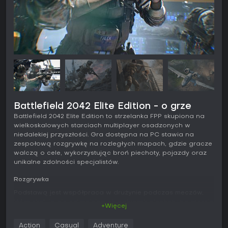
Battlefield 2042 Elite Edition - o grze
Battlefield 2042 Elite Edition to strzelanka FPP skupiona na
wielkoskalowych starciach multiplayer osadzonych w
niedalekiej przyszłości. Gra dostępna na PC stawia na
zespołową rozgrywkę na rozległych mapach, gdzie gracze
walczą o cele, wykorzystując broń piechoty, pojazdy oraz
unikalne zdolności specjalistów.
Rozgrywka
Podstawą jest współpraca w drużynie podczas meczów,
które skalują się od mniejszych potyczek piechoty po starcia
+Więcej
z udziałem 128 graczy. Do dyspozycji jest zestaw
specjalistów wyposażonych w unikalne gadżety i cechy,
Action
Casual
Adventure