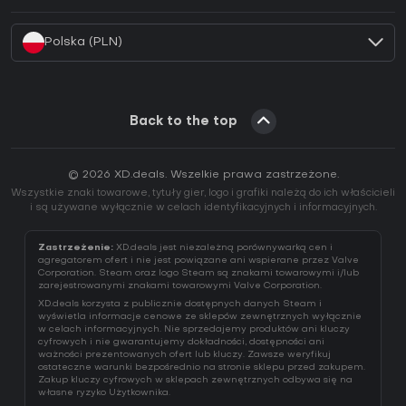
Jak aktywować klucz Battle.net (CD Key)?
Polska (PLN)
Back to the top
© 2026 XD.deals. Wszelkie prawa zastrzeżone.
Wszystkie znaki towarowe, tytuły gier, logo i grafiki należą do ich właścicieli
i są używane wyłącznie w celach identyfikacyjnych i informacyjnych.
Zastrzeżenie:
XD.deals jest niezależną porównywarką cen i
agregatorem ofert i nie jest powiązane ani wspierane przez Valve
Corporation. Steam oraz logo Steam są znakami towarowymi i/lub
zarejestrowanymi znakami towarowymi Valve Corporation.
XD.deals korzysta z publicznie dostępnych danych Steam i
wyświetla informacje cenowe ze sklepów zewnętrznych wyłącznie
w celach informacyjnych. Nie sprzedajemy produktów ani kluczy
cyfrowych i nie gwarantujemy dokładności, dostępności ani
ważności prezentowanych ofert lub kluczy. Zawsze weryfikuj
ostateczne warunki bezpośrednio na stronie sklepu przed zakupem.
Zakup kluczy cyfrowych w sklepach zewnętrznych odbywa się na
własne ryzyko Użytkownika.