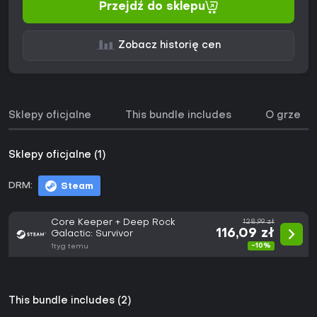
Przejdź do sklepu
Zobacz historię cen
Sklepy oficjalne
This bundle includes
O grze
Sklepy oficjalne (1)
DRM:
Steam
Core Keeper + Deep Rock
128,99 zł
116,09 zł
Galactic: Survivor
-10%
1tyg temu
This bundle includes (2)