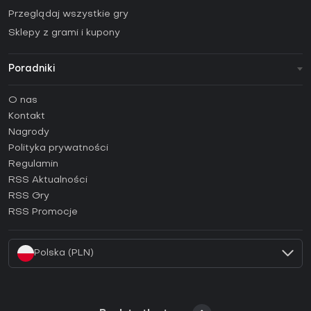
Przeglądaj wszystkie gry
Sklepy z grami i kupony
Poradniki
FAQ
O nas
Poradniki
Kontakt
Jak aktywować klucz Steam (CD Key)?
Nagrody
Jak aktywować klucz Epic Games (CD Key)?
Polityka prywatności
Regulamin
Jak aktywować klucz GOG (CD Key)?
RSS Aktualności
Jak aktywować klucz Ubisoft Connect (CD Key)?
RSS Gry
Jak aktywować klucz EA App (CD Key)?
RSS Promocje
Jak aktywować klucz Battle.net (CD Key)?
Polska (PLN)