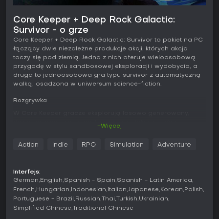
Core Keeper + Deep Rock Galactic:
Survivor - o grze
Core Keeper + Deep Rock Galactic: Survivor to pakiet na PC
łączący dwie niezależne produkcje akcji, których akcja
toczy się pod ziemią. Jedna z nich oferuje wieloosobową
przygodę w stylu sandboxowej eksploracji i wydobycia, a
druga to jednoosobowa gra typu survivor z automatyczną
walką, osadzona w uniwersum science-fiction.
Rozgrywka
W Core Keeper gracze eksplorują losowo generowany,
dwuwymiarowy świat podziemny z widokiem z góry.
+Więcej
Wydobywają surowce z żył rudy i innych złóż, zbierają
drewno oraz materiały, a następnie wykorzystują je do
Action
Indie
RPG
Simulation
Adventure
craftingu, budowania baz i zakładania farm. Walka polega
na starciach z przeciwnikami i bossami, przy jednoczesnym
dbaniu o głód i stan ekwipunku. Postęp umiejętności
Interfejs:
obejmuje kilka ścieżek - od wydobycia, przez walkę, po
German
English
Spanish - Spain
Spanish - Latin America
rzemiosło - a zdobywanie poziomów zwiększa możliwości
French
Hungarian
Indonesian
Italian
Japanese
Korean
Polish
postaci. Tryb wieloosobowy pozwala na wspólną grę
Portuguese - Brazil
Russian
Thai
Turkish
Ukrainian
maksymalnie ośmiu osobom.
Simplified Chinese
Traditional Chinese
Deep Rock Galactic: Survivor przenosi akcję do widoku z