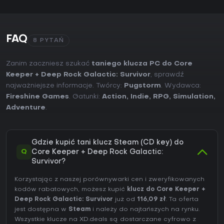
FAQ
8 PYTAŃ
Zanim zaczniesz szukać
taniego klucza PC do Core
Keeper + Deep Rock Galactic: Survivor
, sprawdź
najważniejsze informacje. Twórcy:
Pugstorm
. Wydawca:
Fireshine Games
. Gatunki:
Action
,
Indie
,
RPG
,
Simulation
,
Adventure
.
Gdzie kupić tani klucz Steam (CD key) do
Q
Core Keeper + Deep Rock Galactic:
Survivor?
Korzystając z naszej porównywarki cen i zweryfikowanych
kodów rabatowych, możesz kupić
klucz do Core Keeper +
Deep Rock Galactic: Survivor
już od
116,09 zł
. Ta oferta
jest dostępna w
Steam
i należy do najtańszych na rynku.
Wszystkie klucze na XD.deals są dostarczane cyfrowo z