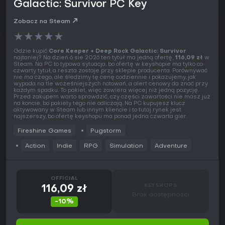
Galactic: Survivor PC Key
Zobacz na Steam
★
★
★
★
★
Gdzie kupić
Core Keeper + Deep Rock Galactic: Survivor
najtaniej? Na dzień 6 sie 2026 ten tytuł ma jedną ofertę,
116,09 zł
w
Steam. Na PC to typowa sytuacja, bo ofertę w keyshopie ma tylko co
czwarty tytuł, a reszta zostaje przy sklepie producenta. Porównywać
nie ma czego, ale śledzimy tę cenę codziennie i pokazujemy, jak
wypada na tle wcześniejszych notowań, a alert cenowy da znać przy
każdym spadku. To pakiet, więc zawiera więcej niż jedną pozycję.
Przed zakupem warto sprawdzić, czy części zawartości nie masz już
na koncie, bo pakiety tego nie odliczają. Na PC kupujesz klucz
aktywowany w Steam lub innym kliencie i to tutaj rynek jest
najszerszy, bo ofertę keyshopu ma ponad jedna czwarta gier.
Fireshine Games
Pugstorm
Action
Indie
RPG
Simulation
Adventure
OFFICIAL
KEYSHOPS
116,09 zł
Brak dostępności
-10%