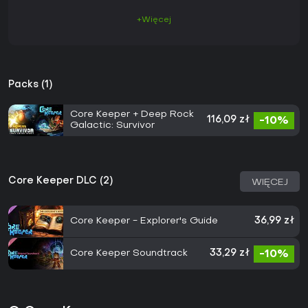
+Więcej
Packs (1)
Core Keeper + Deep Rock
116,09 zł
-10%
Galactic: Survivor
Core Keeper DLC (2)
WIĘCEJ
Core Keeper - Explorer's Guide
36,99 zł
Core Keeper Soundtrack
33,29 zł
-10%