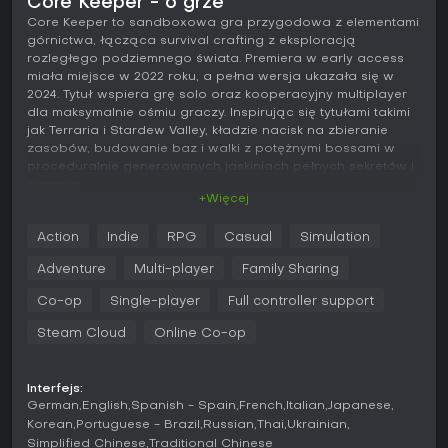
Core Keeper - o grze
Core Keeper to sandboxowa gra przygodowa z elementami
górnictwa, łącząca survival crafting z eksploracją
rozległego podziemnego świata. Premiera w early access
miała miejsce w 2022 roku, a pełna wersja ukazała się w
2024. Tytuł wspiera grę solo oraz kooperacyjny multiplayer
dla maksymalnie ośmiu graczy. Inspirując się tytułami takimi
jak Terraria i Stardew Valley, kładzie nacisk na zbieranie
zasobów, budowanie baz i walki z potężnymi bossami w
proceduralnie generowanych jaskiniach pełnych sekretów i
biomów.
+Więcej
Rozgrywka
Action
Indie
RPG
Casual
Simulation
W Core Keeper podstawowa pętla rozgrywki opiera się na
wydobywaniu surowców do craftingu narzędzi i ulepszania
Adventure
Multi-player
Family Sharing
ekwipunku. Gracze zaczynają od zbierania podstawowych
materiałów, takich jak rudy i klejnoty, by tworzyć kilofy, łopaty
Co-op
Single-player
Full controller support
oraz zaawansowane przedmioty - od Obliteration Ray po
Steam Cloud
Online Co-op
automatyczne maszyny do wytapiania i przechowywania.
Eksploracja prowadzi przez zróżnicowane biomy, w tym
Clay Caves i Shimmering Frontier, każdy z unikalnymi
ekosystemami i fabułą związaną z pradawnymi
Interfejs:
German
English
Spanish - Spain
French
Italian
Japanese
cywilizacjami oraz Cavelings, podziemną frakcją
mieszkańców.
Korean
Portuguese - Brazil
Russian
Thai
Ukrainian
Simplified Chinese
Traditional Chinese