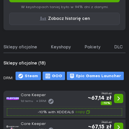
W keyshopach taniej było w 94% dni z danymi.
Zobacz historię cen
Sklepy oficjalne
Keyshopy
Pakiety
DLC
Sklepy oficjalne (18)
Steam
GOG
Epic Games Launcher
DRM:
m
74,61 zł
Core Keeper
~67,14 zł
1d temu
DRM:
-10%
copy
-10% with XDDEALS
74,61 zł
Core Keeper
~67,15 zł