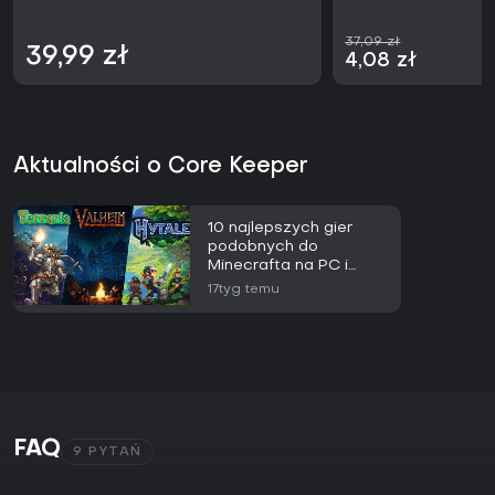
37,09 zł
39,99 zł
4,08 zł
Aktualności o Core Keeper
10 najlepszych gier
podobnych do
Minecrafta na PC i
Steam w 2026 roku
17tyg temu
FAQ
9 PYTAŃ