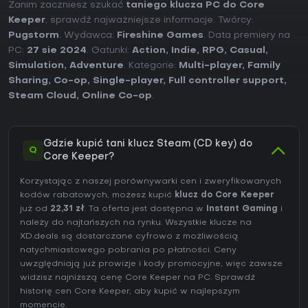
Zanim zaczniesz szukać
taniego klucza PC do Core
Keeper
, sprawdź najważniejsze informacje. Twórcy:
Pugstorm
. Wydawca:
Fireshine Games
. Data premiery na
PC:
27 sie 2024
. Gatunki:
Action
,
Indie
,
RPG
,
Casual
,
Simulation
,
Adventure
. Kategorie:
Multi-player
,
Family
Sharing
,
Co-op
,
Single-player
,
Full controller support
,
Steam Cloud
,
Online Co-op
.
Gdzie kupić tani klucz Steam (CD key) do
Q
Core Keeper?
Korzystając z naszej porównywarki cen i zweryfikowanych
kodów rabatowych, możesz kupić
klucz do Core Keeper
już od
22,31 zł
. Ta oferta jest dostępna w
Instant Gaming
i
należy do najtańszych na rynku. Wszystkie klucze na
XD.deals są dostarczane cyfrowo z możliwością
natychmiastowego pobrania po płatności. Ceny
uwzględniają już prowizje i kody promocyjne, więc zawsze
widzisz najniższą cenę Core Keeper na
PC
. Sprawdź
historię cen Core Keeper
, aby kupić w najlepszym
momencie.