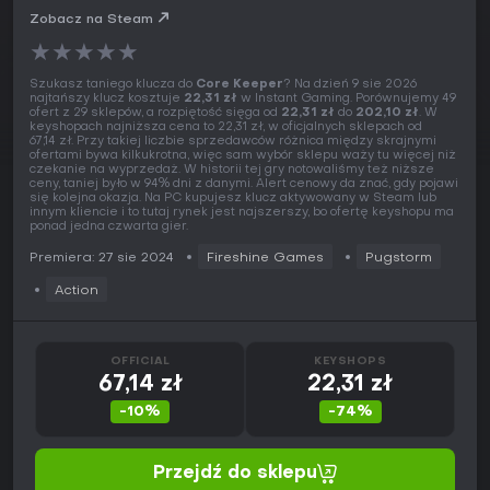
Zobacz na Steam
★
★
★
★
★
Szukasz taniego klucza do
Core Keeper
? Na dzień 9 sie 2026
najtańszy klucz kosztuje
22,31 zł
w Instant Gaming. Porównujemy 49
ofert z 29 sklepów, a rozpiętość sięga od
22,31 zł
do
202,10 zł
. W
keyshopach najniższa cena to 22,31 zł, w oficjalnych sklepach od
67,14 zł. Przy takiej liczbie sprzedawców różnica między skrajnymi
ofertami bywa kilkukrotna, więc sam wybór sklepu waży tu więcej niż
czekanie na wyprzedaż. W historii tej gry notowaliśmy też niższe
ceny, taniej było w 94% dni z danymi. Alert cenowy da znać, gdy pojawi
się kolejna okazja. Na PC kupujesz klucz aktywowany w Steam lub
innym kliencie i to tutaj rynek jest najszerszy, bo ofertę keyshopu ma
ponad jedna czwarta gier.
Premiera: 27 sie 2024
Fireshine Games
Pugstorm
Action
OFFICIAL
KEYSHOPS
67,14 zł
22,31 zł
-10%
-74%
Przejdź do sklepu