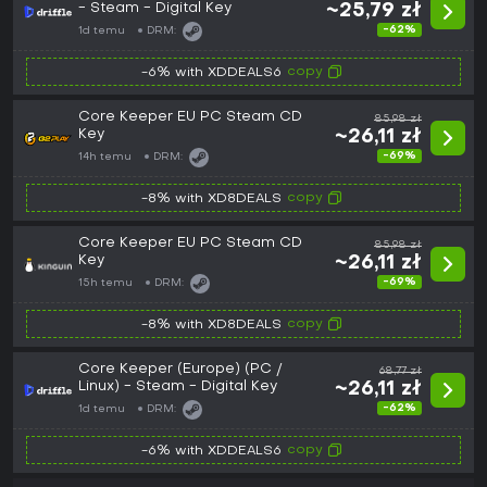
- Steam - Digital Key
~25,79 zł
-62%
1d temu
DRM:
copy
-6% with XDDEALS6
Core Keeper EU PC Steam CD
85,98 zł
Key
~26,11 zł
-69%
14h temu
DRM:
copy
-8% with XD8DEALS
Core Keeper EU PC Steam CD
85,98 zł
Key
~26,11 zł
-69%
15h temu
DRM:
copy
-8% with XD8DEALS
Core Keeper (Europe) (PC /
68,77 zł
Linux) - Steam - Digital Key
~26,11 zł
-62%
1d temu
DRM:
copy
-6% with XDDEALS6