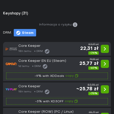
Keyshopy (31)
Informacja o ryzyku:
DRM:
Steam
85,97 zł
Core Keeper
22,31 zł
18h temu
DRM:
-74%
79,99 zł
Core Keeper EN EU (Steam)
25,77 zł
1d temu
DRM:
-67%
copy
-9% with XDDeals
85,98 zł
Core Keeper
~25,78 zł
18h temu
DRM:
-70%
copy
-3% with XD3OFF
Core Keeper (ROW) (PC / Linux)
68,77 zł