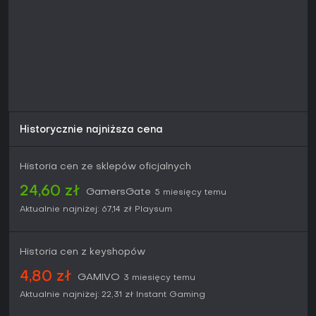
jak i weteranów.
Jeśli lubisz kooperacyjne przygody lub samotną eksplorację
w świecie skupionym na craftingu, Core Keeper oferuje
ogromną wartość, szczególnie w multiplayerze. Dostępny
na PC i konsolach, z serwerami społecznościowymi
zwiększającymi regrywalność. Dla miłośników relaksującej,
lecz wymagającej podróży pod ziemią - zdecydowanie
warto spróbować, zwłaszcza przy stałym wsparciu
deweloperów.
Historycznie najniższa cena
Historia cen ze sklepów oficjalnych
24,60 zł
GamersGate
5 miesięcy temu
Aktualnie najniżej:
67,14 zł
Playsum
Historia cen z keyshopów
4,80 zł
GAMIVO
3 miesięcy temu
Aktualnie najniżej:
22,31 zł
Instant Gaming