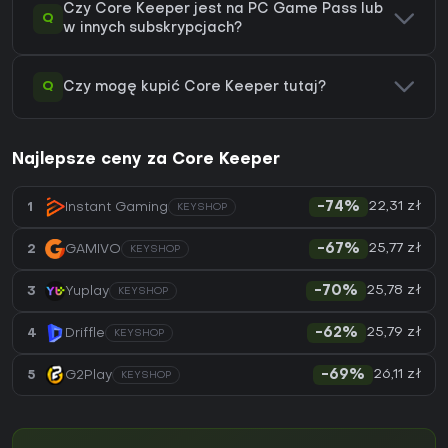
Czy Core Keeper jest na PC Game Pass lub
Q
w innych subskrypcjach?
Q
Czy mogę kupić Core Keeper tutaj?
Najlepsze ceny za Core Keeper
22,31 zł
1
Instant Gaming
-74%
KEYSHOP
25,77 zł
2
GAMIVO
-67%
KEYSHOP
25,78 zł
3
Yuplay
-70%
KEYSHOP
25,79 zł
4
Driffle
-62%
KEYSHOP
26,11 zł
5
G2Play
-69%
KEYSHOP