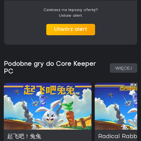
Czekasz na lepszą ofertę?
Ustaw alert.
Utwórz alert
Podobne gry do Core Keeper
WIĘCEJ
PC
起飞吧！兔兔
Radical Rabbi