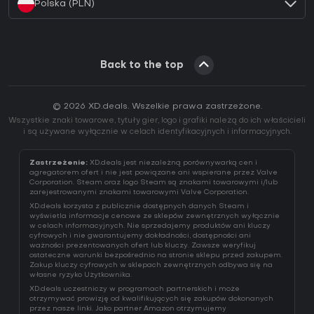
Polska (PLN)
Back to the top
© 2026 XD.deals. Wszelkie prawa zastrzeżone.
Wszystkie znaki towarowe, tytuły gier, logo i grafiki należą do ich właścicieli
i są używane wyłącznie w celach identyfikacyjnych i informacyjnych.
Zastrzeżenie:
XD.deals jest niezależną porównywarką cen i
agregatorem ofert i nie jest powiązane ani wspierane przez Valve
Corporation. Steam oraz logo Steam są znakami towarowymi i/lub
zarejestrowanymi znakami towarowymi Valve Corporation.
XD.deals korzysta z publicznie dostępnych danych Steam i
wyświetla informacje cenowe ze sklepów zewnętrznych wyłącznie
w celach informacyjnych. Nie sprzedajemy produktów ani kluczy
cyfrowych i nie gwarantujemy dokładności, dostępności ani
ważności prezentowanych ofert lub kluczy. Zawsze weryfikuj
ostateczne warunki bezpośrednio na stronie sklepu przed zakupem.
Zakup kluczy cyfrowych w sklepach zewnętrznych odbywa się na
własne ryzyko Użytkownika.
XD.deals uczestniczy w programach partnerskich i może
otrzymywać prowizję od kwalifikujących się zakupów dokonanych
przez nasze linki. Jako partner Amazon otrzymujemy