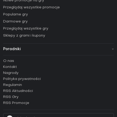
Nowe promocje na gry
Przeglądaj wszystkie promocje
Popularne gry
Darmowe gry
Przeglądaj wszystkie gry
Sklepy z grami i kupony
Poradniki
FAQ
O nas
Poradniki
Kontakt
Jak aktywować klucz Steam (CD Key)?
Nagrody
Jak aktywować klucz Epic Games (CD Key)?
Polityka prywatności
Regulamin
Jak aktywować klucz GOG (CD Key)?
RSS Aktualności
Jak aktywować klucz Ubisoft Connect (CD Key)?
RSS Gry
Jak aktywować klucz EA App (CD Key)?
RSS Promocje
Jak aktywować klucz Battle.net (CD Key)?