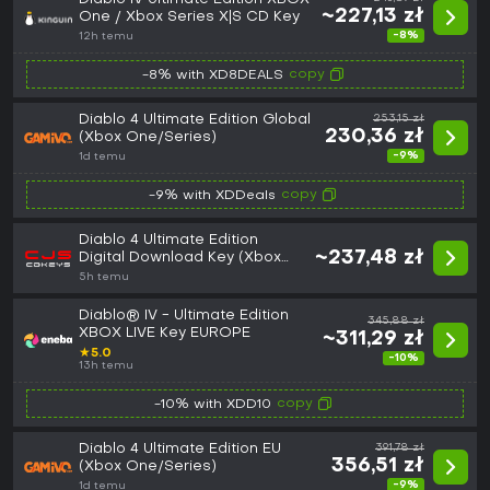
~227,13 zł
One / Xbox Series X|S CD Key
-8%
12h temu
copy
-8% with XD8DEALS
Diablo 4 Ultimate Edition Global
253,15 zł
230,36 zł
(Xbox One/Series)
-9%
1d temu
copy
-9% with XDDeals
Diablo 4 Ultimate Edition
~237,48 zł
Digital Download Key (Xbox
One/Series X): Europe
5h temu
(Europe)
Diablo® IV - Ultimate Edition
345,88 zł
XBOX LIVE Key EUROPE
~311,29 zł
★
5.0
-10%
13h temu
copy
-10% with XDD10
Diablo 4 Ultimate Edition EU
391,78 zł
356,51 zł
(Xbox One/Series)
-9%
1d temu