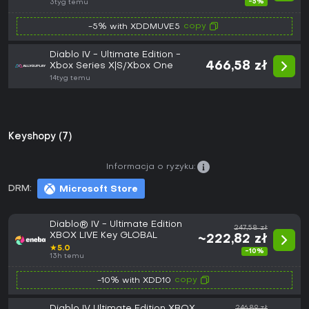
(Europe)
-5%
3tyg temu
copy
-5% with XDDMUVE5
Diablo IV - Ultimate Edition -
466,58 zł
Xbox Series X|S/Xbox One
14tyg temu
Keyshopy (7)
Informacja o ryzyku:
DRM:
Microsoft Store
Diablo® IV - Ultimate Edition
247,58 zł
XBOX LIVE Key GLOBAL
~222,82 zł
★
5.0
-10%
13h temu
copy
-10% with XDD10
Diablo IV Ultimate Edition XBOX
246,89 zł