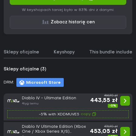
W keyshopach taniej było w 83% dni z danymi.
Zobacz historię cen
Sklepy oficjalne
Keyshopy
This bundle includes
Sklepy oficjalne (3)
DRM:
Microsoft Store
466,90 zł
Diablo IV - Ultimate Edition
443,55 zł
4tyg temu
-5%
copy
-5% with XDDMUVE5
Diablo IV Ultimate Edition (Xbox
476,90 zł
453,05 zł
One / Xbox Series X/S)