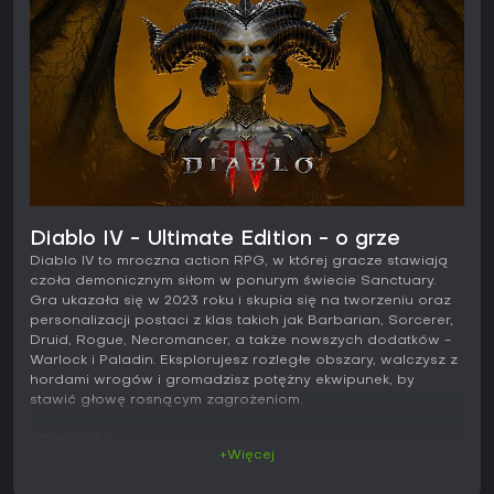
Diablo IV - Ultimate Edition - o grze
Diablo IV to mroczna action RPG, w której gracze stawiają
czoła demonicznym siłom w ponurym świecie Sanctuary.
Gra ukazała się w 2023 roku i skupia się na tworzeniu oraz
personalizacji postaci z klas takich jak Barbarian, Sorcerer,
Druid, Rogue, Necromancer, a także nowszych dodatków -
Warlock i Paladin. Eksplorujesz rozległe obszary, walczysz z
hordami wrogów i gromadzisz potężny ekwipunek, by
stawić głowę rosnącym zagrożeniom.
Grywalność
+Więcej
Główna rozgrywka opiera się na dynamicznych starciach, w
których wyładowujesz umiejętności na falach potworów.