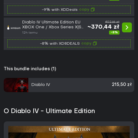
copy
-9% with XDDeals
Diablo IV Ultimate Edition EU
402,66 zł
~370,44 zł
XBOX One / Xbox Series X|S
CD Key
-8%
12h temu
copy
-8% with XD8DEALS
This bundle includes (1)
Diablo IV
215,50 zł
O Diablo IV - Ultimate Edition