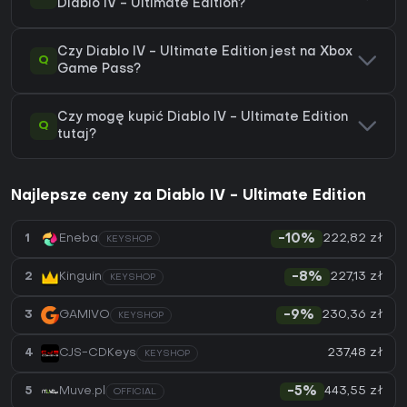
Diablo IV - Ultimate Edition?
Czy Diablo IV - Ultimate Edition jest na Xbox
Q
Game Pass?
Czy mogę kupić Diablo IV - Ultimate Edition
Q
tutaj?
Najlepsze ceny za Diablo IV - Ultimate Edition
222,82 zł
1
Eneba
-10%
KEYSHOP
227,13 zł
2
Kinguin
-8%
KEYSHOP
230,36 zł
3
GAMIVO
-9%
KEYSHOP
237,48 zł
4
CJS-CDKeys
KEYSHOP
443,55 zł
5
Muve.pl
-5%
OFFICIAL