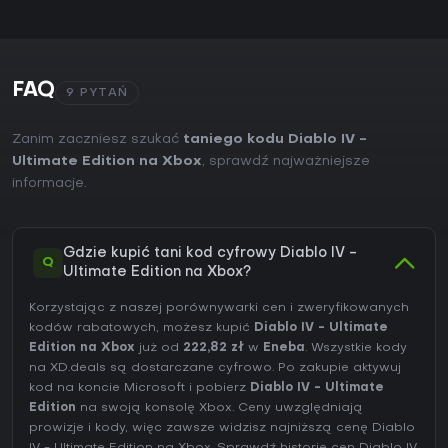
FAQ
9 PYTAŃ
Zanim zaczniesz szukać
taniego kodu Diablo IV -
Ultimate Edition na Xbox
, sprawdź najważniejsze
informacje.
Gdzie kupić tani kod cyfrowy Diablo IV -
Q
Ultimate Edition na Xbox?
Korzystając z naszej porównywarki cen i zweryfikowanych
kodów rabatowych, możesz kupić
Diablo IV - Ultimate
Edition na Xbox
już od
222,82 zł
w
Eneba
. Wszystkie kody
na XD.deals są dostarczane cyfrowo. Po zakupie aktywuj
kod na koncie Microsoft i pobierz
Diablo IV - Ultimate
Edition
na swoją konsolę Xbox. Ceny uwzględniają
prowizje i kody, więc zawsze widzisz najniższą cenę Diablo
IV - Ultimate Edition na
Xbox
. Sprawdź
historię cen Diablo IV