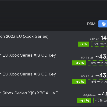
DRM:
ion 2023 EU (Xbox Series)
14
16,19 zł
-9%
-9% with
on EU Xbox Series X|S CD Key
~43
85,98 zł
-49%
-8% with 
on EU Xbox Series X|S CD Key
~43
85,98 zł
-49%
-8% with 
on (Xbox Series X|S) XBOX LIVE
~48
85,98 zł
-44%
-10% wi