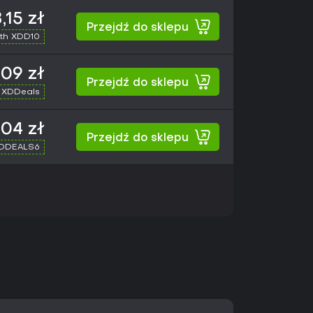
,15 zł
Przejdź do sklepu
th XDD10
,09 zł
Przejdź do sklepu
 XDDeals
,04 zł
Przejdź do sklepu
XDDEALS6