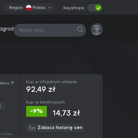
Region:
Polska
Keyshops:
Wszystkie platformy
agrody
Kup w oficjalnym sklepie:
 Xbox
92,49 zł
Kup w keyshopach:
-9%
14,73 zł
Zobacz historię cen
ze Xbox.