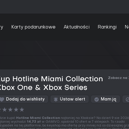
ry
Karty podarunkowe
Aktualności
Rankingi
N
up Hotline Miami Collection
Zobacz na
Xbox One & Xbox Series
Dodaj do wishlisty
Ustaw alert
Mam ją
★
★
★
★
★
zie kupić
Hotline Miami Collection
najtaniej na Xboksie? Na dzień 9 sie 2026
jtaniej wychodzi
14,73 zł
w GAMIVO, spośród 10 ofert w 7 sklepach. To rzadki
zypadek na tej platformie, bo keyshop ma ofertę przy mniej niż co dziesiątej gr