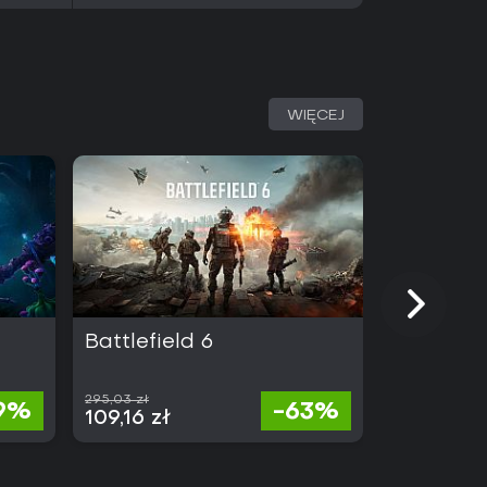
 tradycyjny rozwój postaci. Obie kampanie
rwsze przejście zajmuje około piętnastu do
e godziny można spędzić na poprawianiu
dejść. Recenzje często podkreślają
iki natychmiastowego restartu oraz zapadającą
oć ekstremalny poziom trudności i momenty
WIĘCEJ
echęcić osoby szukające łagodniejszych
Series zestaw działa płynnie, bez zgłoszonych
zyni go solidnym wyborem dla fanów
em z góry, stawiającej na umiejętności i
nika metodycznego oczyszczania pomieszczeń
przemocy wydaje się interesująca, zestaw w
ędnych dodatków.
Battlefield 6
Light No 
295,03 zł
9%
-63%
430,06
109,16 zł