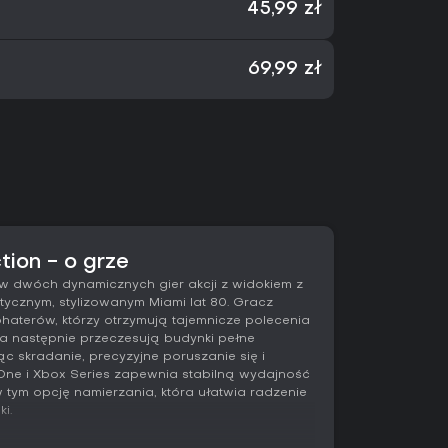
45,99 zł
69,99 zł
tion - o grze
taw dwóch dynamicznych gier akcji z widokiem z
ycznym, stylizowanym Miami lat 80. Gracz
aterów, którzy otrzymują tajemnicze polecenia
 a następnie przeczesują budynki pełne
c skradanie, precyzyjne poruszanie się i
 One i Xbox Series zapewnia stabilną wydajność
tym opcję namierzania, która ułatwia radzenie
i.