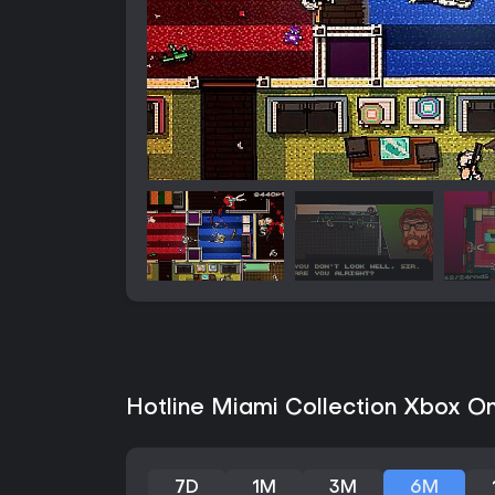
Hotline Miami Collection Xbox On
7D
1M
3M
6M