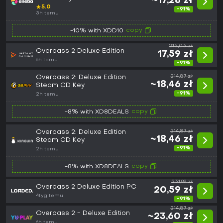
~17,28 zł
★
5.0
-91%
3h temu
copy
-10% with XDD10
215,03 zł
Overpass 2 Deluxe Edition
17,59 zł
6h temu
-91%
Overpass 2: Deluxe Edition
214,87 zł
~18,46 zł
Steam CD Key
-91%
2h temu
copy
-8% with XD8DEALS
Overpass 2: Deluxe Edition
214,87 zł
~18,46 zł
Steam CD Key
-91%
2h temu
copy
-8% with XD8DEALS
231,99 zł
Overpass 2 Deluxe Edition PC
20,59 zł
4tyg temu
-91%
214,87 zł
Overpass 2 - Deluxe Edition
~23,60 zł
6h temu