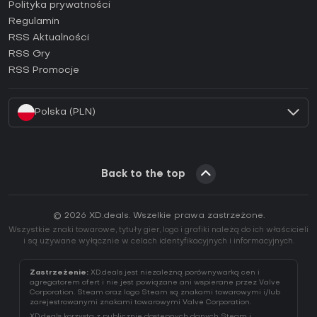
Jak aktywować klucz Epic Games (CD Key)?
Polityka prywatności
Regulamin
Jak aktywować klucz GOG (CD Key)?
RSS Aktualności
Jak aktywować klucz Ubisoft Connect (CD Key)?
RSS Gry
Jak aktywować klucz EA App (CD Key)?
RSS Promocje
Jak aktywować klucz Battle.net (CD Key)?
Polska (PLN)
Back to the top
© 2026 XD.deals. Wszelkie prawa zastrzeżone.
Wszystkie znaki towarowe, tytuły gier, logo i grafiki należą do ich właścicieli
i są używane wyłącznie w celach identyfikacyjnych i informacyjnych.
Zastrzeżenie:
XD.deals jest niezależną porównywarką cen i
agregatorem ofert i nie jest powiązane ani wspierane przez Valve
Corporation. Steam oraz logo Steam są znakami towarowymi i/lub
zarejestrowanymi znakami towarowymi Valve Corporation.
XD.deals korzysta z publicznie dostępnych danych Steam i