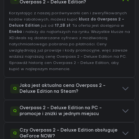
Overpass 2 - Deluxe Edition?
Korzystając z naszej porównywarki cen i zweryfikowanych
kodów rabatowych, możesz kupić
klucz do Overpass 2 -
Deluxe Edition
już od
17,28 zł
. Ta oferta jest dostępna w
Eneba
i należy do najtańszych na rynku. Wszystkie klucze na
XD.deals są dostarczane cyfrowo z możliwością
natychmiastowego pobrania po płatności. Ceny
uwzględniają już prowizje i kody promocyjne, więc zawsze
widzisz najniższą cenę Overpass 2 - Deluxe Edition na
PC
.
Sprawdź
historię cen Overpass 2 - Deluxe Edition
, aby
kupić w najlepszym momencie.
Jaka jest aktualna cena Overpass 2 -
Q
Deluxe Edition na Steam?
Overpass 2 - Deluxe Edition na PC -
Q
promocje i zniżki w jednym miejscu
Czy Overpass 2 - Deluxe Edition obsługuje
Q
GeForce NOW?