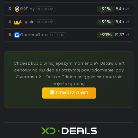
18,46 zł
3
G2Play
-91%
KEYSHOP
18,46 zł
4
Kinguin
-91%
KEYSHOP
19,37 zł
5
GamersGate
-91%
OFFICIAL
Chcesz kupić w najlepszym momencie? Ustaw alert
cenowy na XD.deals i otrzymaj powiadomienie, gdy
Overpass 2 - Deluxe Edition osiągnie historycznie
najniższą cenę.
Utwórz alert