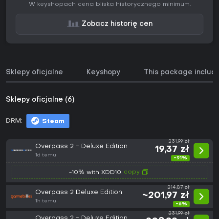
W keyshopach cena bliska historycznego minimum.
Zobacz historię cen
Sklepy oficjalne
Keyshopy
This package includ
Sklepy oficjalne (6)
DRM:
Steam
231,99 zł
Overpass 2 - Deluxe Edition
19,37 zł
1d temu
-91%
copy
-10% with XDD10
214,87 zł
Overpass 2 Deluxe Edition
~201,97 zł
1h temu
-6%
231,99 zł
Overpass 2 - Deluxe Edition