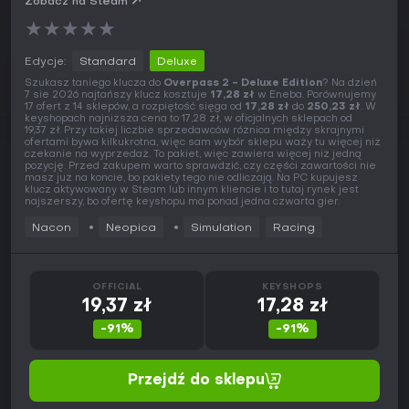
Zobacz na Steam
★
★
★
★
★
Edycje:
Standard
Deluxe
Szukasz taniego klucza do
Overpass 2 - Deluxe Edition
? Na dzień
7 sie 2026 najtańszy klucz kosztuje
17,28 zł
w Eneba. Porównujemy
17 ofert z 14 sklepów, a rozpiętość sięga od
17,28 zł
do
250,23 zł
. W
keyshopach najniższa cena to 17,28 zł, w oficjalnych sklepach od
19,37 zł. Przy takiej liczbie sprzedawców różnica między skrajnymi
ofertami bywa kilkukrotna, więc sam wybór sklepu waży tu więcej niż
czekanie na wyprzedaż. To pakiet, więc zawiera więcej niż jedną
pozycję. Przed zakupem warto sprawdzić, czy części zawartości nie
masz już na koncie, bo pakiety tego nie odliczają. Na PC kupujesz
klucz aktywowany w Steam lub innym kliencie i to tutaj rynek jest
najszerszy, bo ofertę keyshopu ma ponad jedna czwarta gier.
Nacon
Neopica
Simulation
Racing
OFFICIAL
KEYSHOPS
19,37 zł
17,28 zł
-91%
-91%
Przejdź do sklepu