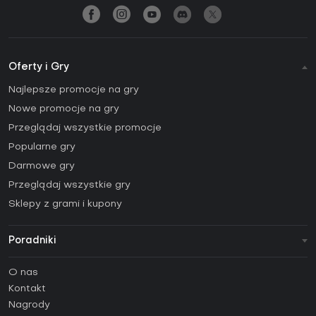
Oferty i Gry
Najlepsze promocje na gry
Nowe promocje na gry
Przeglądaj wszystkie promocje
Popularne gry
Darmowe gry
Przeglądaj wszystkie gry
Sklepy z grami i kupony
Poradniki
FAQ
O nas
Poradniki
Kontakt
Jak aktywować klucz Steam (CD Key)?
Nagrody