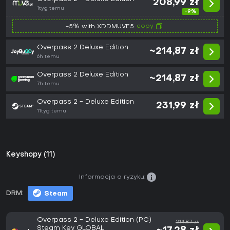
208,99 zł
1tyg temu
-9%
copy
-5% with XDDMUVE5
Overpass 2 Deluxe Edition
~214,87 zł
6h temu
Overpass 2 Deluxe Edition
~214,87 zł
7h temu
Overpass 2 - Deluxe Edition
231,99 zł
11tyg temu
Keyshopy (11)
Informacja o ryzyku:
DRM:
Steam
Overpass 2 - Deluxe Edition (PC)
214,87 zł
Steam Key GLOBAL