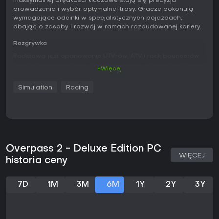
maksymalnej prędkości kluczowe stają się precyzja
prowadzenia i wybór optymalnej trasy. Gracze pokonują
wymagające odcinki w specjalistycznych pojazdach,
dbając o zasoby i rozwój w ramach rozbudowanej kariery.
Rozgrywka
Podstawą jest opanowanie UTV-ów, ATV i rock bouncerów
na nierównym podłożu. Kierowcy muszą wybierać najlepsze
+Więcej
linie, kontrolować gaz i skręt, by zachować impet, a
jednocześnie unikać uszkodzeń od kamieni, pni i zmian
Simulation
Racing
wysokości terenu. Fizyka pojazdów kładzie nacisk na balans
między mocą a stabilnością - po ostrzejszych przejazdach
konieczne są naprawy. W trybie kariery gracz zarządza
zespołem: zatrudnia mechaników, rozwija części, zawiera
kontrakty sponsorskie i inwestuje zarobione kredyty w
ulepszenia sprzętu. Zarządzanie przeplata się z jazdą,
tworząc cykl przygotowania i realizacji na trasie.
Overpass 2 - Deluxe Edition PC
WIĘCEJ
historia ceny
Akcja toczy się w pięciu zróżnicowanych środowiskach, a
do dyspozycji jest trzydzieści licencjonowanych pojazdów z
trzech kategorii, z których każdy oferuje inne właściwości
7D
1M
3M
6M
1Y
2Y
3Y
jezdne. Sukces zależy od dostosowania stylu jazdy do
konkretnej maszyny. Elementy symulacyjne obejmują m.in.
zarządzanie pędem na wzniesieniach oraz timing na
przeszkodach typu huśtawka - wielokrotne próby