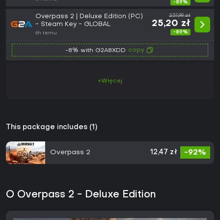
-89%
Overpass 2 | Deluxe Edition (PC)
231,99 zł
25,20 zł
- Steam Key - GLOBAL
-89%
6h temu
copy
-8% with G2A8XDD
+Więcej
This package includes (1)
Overpass 2
12,47 zł
-92%
O Overpass 2 - Deluxe Edition