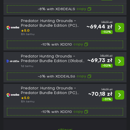
copy
-8% with XD8DEALS
Predator: Hunting Grounds -
146,19 zł
Predator Bundle Edition (PC)
~69,44 zł
Steam Key EUROPE
★
5.0
-52%
8h temu
copy
-10% with XDD10
Predator Hunting Grounds -
146,44 zł
~69,73 zł
Predator Bundle Edition (Global)
(PC) - Steam - Digital Key
-52%
1d temu
copy
-6% with XDDEALS6
Predator: Hunting Grounds -
146,19 zł
Predator Bundle Edition (PC)
~70,18 zł
Steam Key GLOBAL
★
5.0
-51%
8h temu
copy
-10% with XDD10
+Więcej