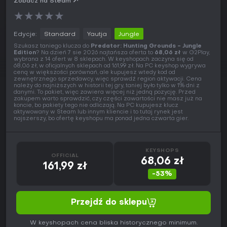
Zobacz na Steam
★
★
★
★
★
Edycje:
Standard
Yautja
Jungle
Szukasz taniego klucza do
Predator: Hunting Grounds - Jungle
Edition
? Na dzień 7 sie 2026 najtańsza oferta to
68,06 zł
w G2Play,
wybrana z 14 ofert w 8 sklepach. W keyshopach zaczyna się od
68,06 zł, w oficjalnych sklepach od 161,99 zł. Na PC keyshop wygrywa
ceną w większości porównań, ale kupujesz wtedy kod od
zewnętrznego sprzedawcy, więc sprawdź region aktywacji. Cena
należy do najniższych w historii tej gry, taniej było tylko w 1% dni z
danymi. To pakiet, więc zawiera więcej niż jedną pozycję. Przed
zakupem warto sprawdzić, czy części zawartości nie masz już na
koncie, bo pakiety tego nie odliczają. Na PC kupujesz klucz
aktywowany w Steam lub innym kliencie i to tutaj rynek jest
najszerszy, bo ofertę keyshopu ma ponad jedna czwarta gier.
KEYSHOPS
OFFICIAL
68,06 zł
161,99 zł
-53%
Przejdź do sklepu
W keyshopach cena bliska historycznego minimum.