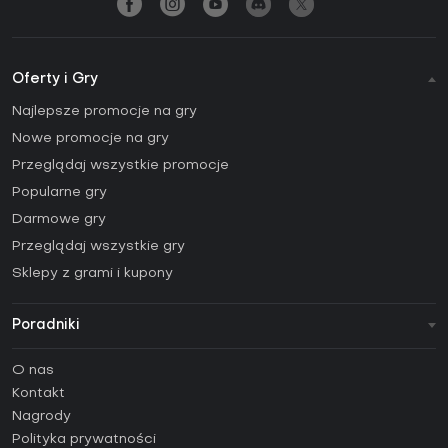
Oferty i Gry
Najlepsze promocje na gry
Nowe promocje na gry
Przeglądaj wszystkie promocje
Popularne gry
Darmowe gry
Przeglądaj wszystkie gry
Sklepy z grami i kupony
Poradniki
FAQ
O nas
Poradniki
Kontakt
Jak aktywować klucz Steam (CD Key)?
Nagrody
Jak aktywować klucz Epic Games (CD Key)?
Polityka prywatności