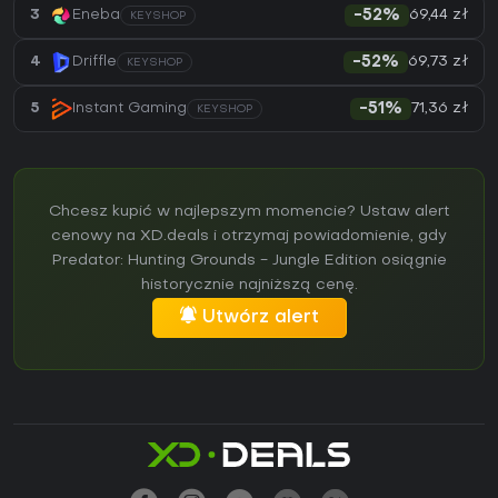
69,44 zł
3
Eneba
-52%
KEYSHOP
69,73 zł
4
Driffle
-52%
KEYSHOP
71,36 zł
5
Instant Gaming
-51%
KEYSHOP
Chcesz kupić w najlepszym momencie? Ustaw alert
cenowy na XD.deals i otrzymaj powiadomienie, gdy
Predator: Hunting Grounds - Jungle Edition osiągnie
historycznie najniższą cenę.
Utwórz alert