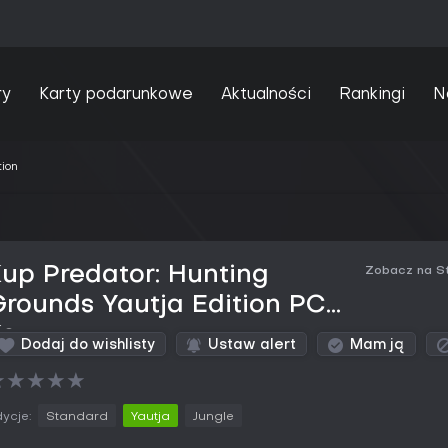
ry
Karty podarunkowe
Aktualności
Rankingi
N
tion
up Predator: Hunting
Zobacz na S
rounds Yautja Edition PC
Key
Dodaj do wishlisty
Ustaw alert
Mam ją
★
★
★
★
★
ycje:
Standard
Yautja
Jungle