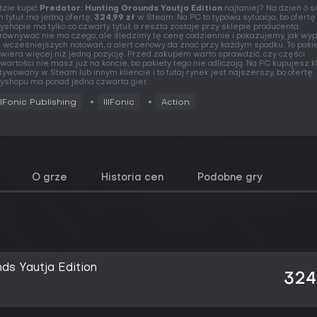
zie kupić
Predator: Hunting Grounds Yautja Edition
najtaniej? Na dzień 6 s
n tytuł ma jedną ofertę,
324,99 zł
w Steam. Na PC to typowa sytuacja, bo ofertę
yshopie ma tylko co czwarty tytuł, a reszta zostaje przy sklepie producenta.
równywać nie ma czego, ale śledzimy tę cenę codziennie i pokazujemy, jak wy
e wcześniejszych notowań, a alert cenowy da znać przy każdym spadku. To pakie
wiera więcej niż jedną pozycję. Przed zakupem warto sprawdzić, czy części
wartości nie masz już na koncie, bo pakiety tego nie odliczają. Na PC kupujesz k
tywowany w Steam lub innym kliencie i to tutaj rynek jest najszerszy, bo ofertę
yshopu ma ponad jedna czwarta gier.
llFonic Publishing
IllFonic
Action
O grze
Historia cen
Podobne gry
ds Yautja Edition
324