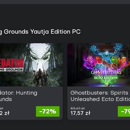
Ogólnie gra zapewnia spójne do
głębię taktyczną bardziej niż s
zarówno klawiaturę i mysz, jak 
g Grounds Yautja Edition PC
ator: Hunting
Ghostbusters: Spirits
unds
Unleashed Ecto Editi
zł
83,67 zł
-72%
-7
2 zł
17,57 zł