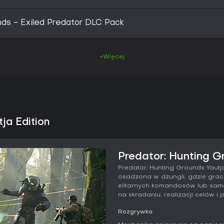
nds - Exiled Predator DLC Pack
+Więcej
ja Edition
Predator: Hunting Gr
Predator: Hunting Grounds Yautja
osadzona w dżungli, gdzie grac
elitarnych komandosów lub samo
na skradaniu, realizacji celów i 
Rozgrywka