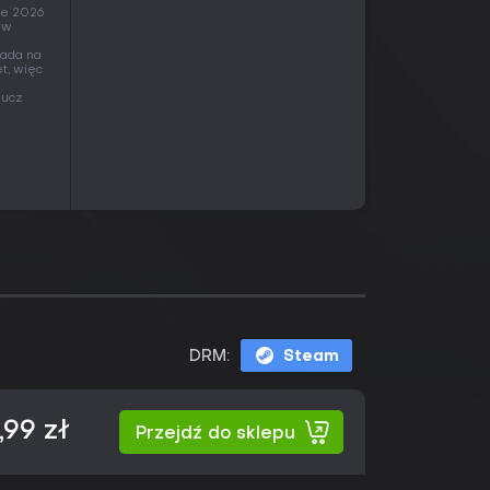
ie 2026
 w
pada na
t, więc
lucz
DRM:
Steam
,99 zł
Przejdź do sklepu