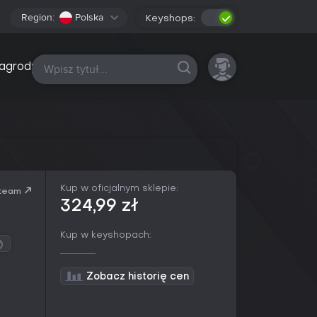
Region:
Polska
Keyshops:
Wszystkie platformy
agrody
Kup w oficjalnym sklepie:
team
324,99 zł
Kup w keyshopach:
Zobacz historię cen