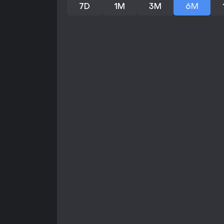
7D
1M
3M
6M