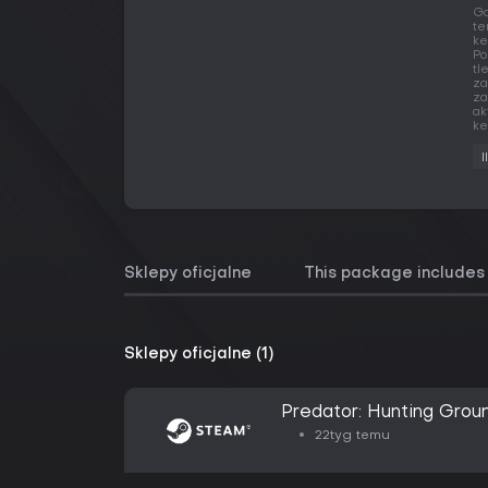
Gd
te
ke
Po
tl
za
za
ak
ke
I
Sklepy oficjalne
This package includes
Sklepy oficjalne (1)
Predator: Hunting Groun
22tyg temu