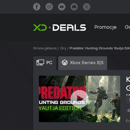
Promocje
G
Strona główna
Gry
Predator: Hunting Grounds Yautja Edi
PC
Xbox Series X|S
K
G
Ed