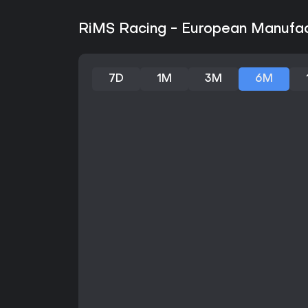
RiMS Racing - European Manufact
7D
1M
3M
6M