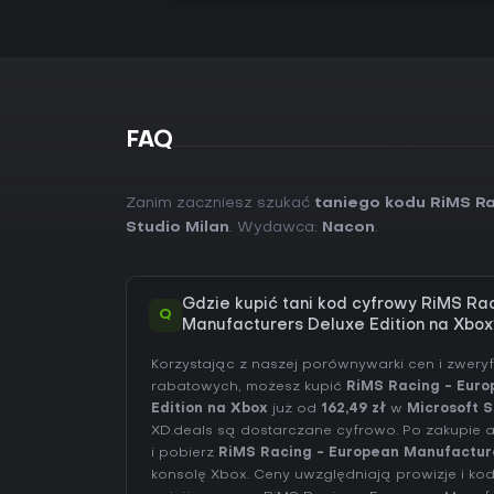
FAQ
Zanim zaczniesz szukać
taniego kodu RiMS Ra
Studio Milan
. Wydawca:
Nacon
.
Gdzie kupić tani kod cyfrowy RiMS Ra
Q
Manufacturers Deluxe Edition na Xbox
Korzystając z naszej porównywarki cen i zwer
rabatowych, możesz kupić
RiMS Racing - Eur
Edition na Xbox
już od
162,49 zł
w
Microsoft S
XD.deals są dostarczane cyfrowo. Po zakupie a
i pobierz
RiMS Racing - European Manufacture
konsolę Xbox. Ceny uwzględniają prowizje i kod