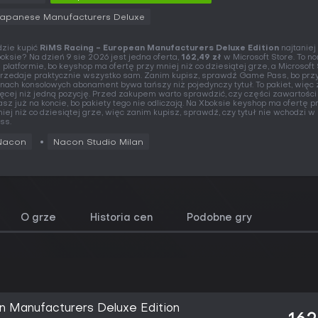
Japanese Manufacturers Deluxe
zie kupić
RiMS Racing - European Manufacturers Deluxe Edition
najtaniej
oksie? Na dzień 9 sie 2026 jest jedna oferta,
162,49 zł
w Microsoft Store. To n
j platformie, bo keyshop ma ofertę przy mniej niż co dziesiątej grze, a Microsoft
rzedaje praktycznie wszystko sam. Zanim kupisz, sprawdź Game Pass, bo prz
nach konsolowych abonament bywa tańszy niż pojedynczy tytuł. To pakiet, więc
ęcej niż jedną pozycję. Przed zakupem warto sprawdzić, czy części zawartości
sz już na koncie, bo pakiety tego nie odliczają. Na Xboksie keyshop ma ofertę p
iej niż co dziesiątej grze, więc zanim kupisz, sprawdź, czy tytuł nie wchodzi
ss.
Nacon
Nacon Studio Milan
O grze
Historia cen
Podobne gry
n Manufacturers Deluxe Edition