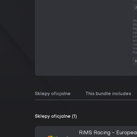
Gd
Xb
te
sp
ce
wi
ma
mn
Pa
Sklepy oficjalne
This bundle includes
Sklepy oficjalne (1)
RiMS Racing - Europea