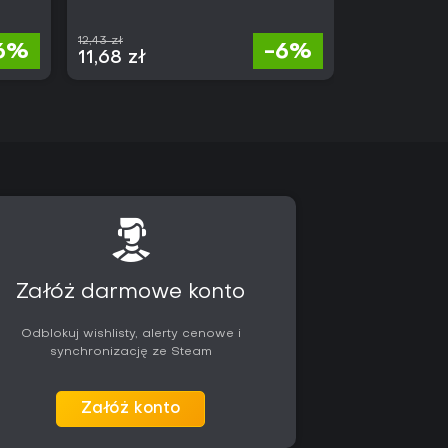
12,43 zł
6%
-6%
70,00 
11,68 zł
Załóż darmowe konto
Odblokuj wishlisty, alerty cenowe i
synchronizację ze Steam
Załóż konto