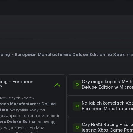
cing - European Manufacturers Deluxe Edition na Xbox
, s
cing - European
Czy mogę kupić RiMS R
Q
?
Deluxe Edition w Micro
yfikowanych kodów
Na jakich konsolach X
opean Manufacturers Deluxe
Q
European Manufacturer
tore
. Wszystkie kody na
ktywuj kod na koncie Microsoft
rs Deluxe Edition
na swoją
Czy RiMS Racing - Eur
Q
y, więc zawsze widzisz
jest na Xbox Game Pas