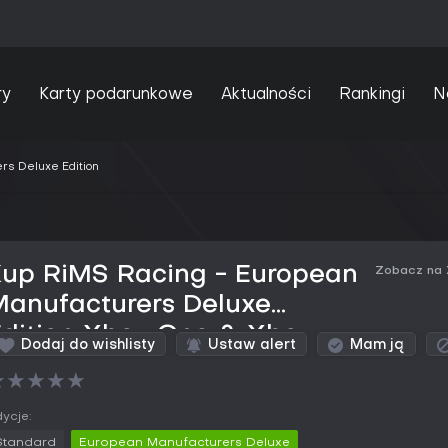
ry
Karty podarunkowe
Aktualności
Rankingi
N
rs Deluxe Edition
Kup RiMS Racing - European
Zobacz na
Manufacturers Deluxe
Edition Xbox One & Xbox
Dodaj do wishlisty
Ustaw alert
Mam ją
eries
★
★
★
★
★
ycje:
Standard
European Manufacturers Deluxe