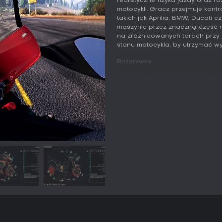
realistyczne fizyka jazdy oraz r
motocykli. Gracz przejmuje kon
takich jak Aprilia, BMW, Ducati 
maszynie przez znaczną część r
na zróżnicowanych torach przy
stanu motocykla, by utrzymać w
Rozgrywka
Model prowadzenia oddaje masę 
przednie i tylne wymagają precyz
Elementy takie jak opony, sprzę
uderzeniach, wpływając bezpoś
zakrętów i stabilność. System M
zachowanie podzespołów podczas
przekładają się na czasy okrąże
Serwisowanie odbywa się międz
naprawy, a inwestycja w umieję
efektywność. Trzy poziomy rea
symulacji, choć nawet łatwiejs
fizyki, takie jak właściwa kontro
szosowych i wyścigowych spraw
nagradzając konsekwentne dostr
Tryby gry