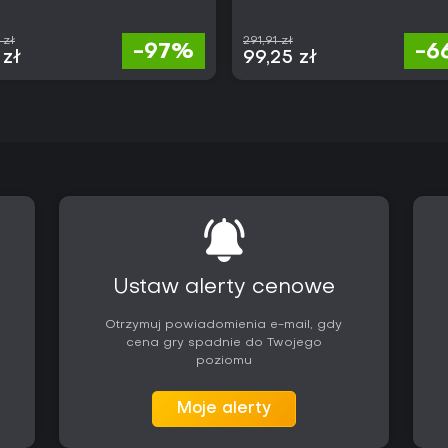
 zł
291,91 zł
-97%
-6
 zł
99,25 zł
Ustaw alerty cenowe
Otrzymuj powiadomienia e-mail, gdy
cena gry spadnie do Twojego
poziomu
Moje alerty