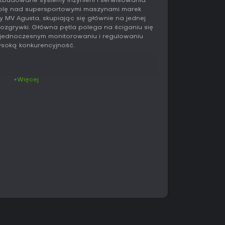
ozbudowane systemy inżynierii i serwisowania
trolę nad supersportowymi maszynami marek
czy MV Agusta, skupiając się głównie na jednej
ozgrywki. Główna pętla polega na ściganiu się
 jednoczesnym monitorowaniu i regulowaniu
ysoką konkurencyjność.
i reakcje motocykla, a niezależne hamulce
+Więcej
yjnego wyczucia, by nie stracić kontroli.
gło czy hamulce zużywają się z czasem lub po
rednio na przyspieszenie, pokonywanie
otorbike Status Check na bieżąco pokazuje
 sesji, umożliwiając zmiany, które
ń i wyniki wyścigów.
y zawodami poprzez ręczną wymianę części i
tności zespołu pozwala zwiększyć jego
lizmu pozwalają dostosować głębokość
ze ustawienia zachowują kluczowe wymagania
la gazu czy wybór toru jazdy. Układ torów
dza te umiejętności w różnych warunkach,
ajanie motocykla bardziej niż samą prędkość.