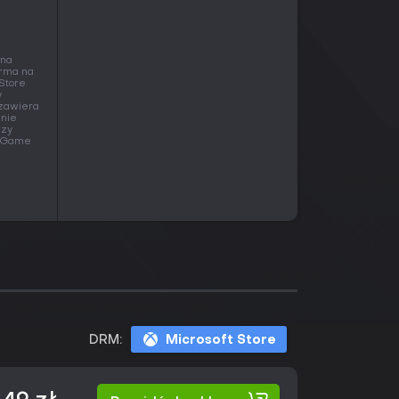
 na
orma na
 Store
y
 zawiera
 nie
rzy
 w Game
DRM:
Microsoft Store