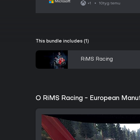
10tyg temu
+1
This bundle includes (1)
RiMS Racing
O RiMS Racing - European Manuf