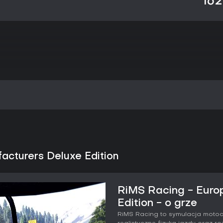
162
acturers Deluxe Edition
RiMS Racing - Euro
Edition - o grze
RiMS Racing to symulacja motoc