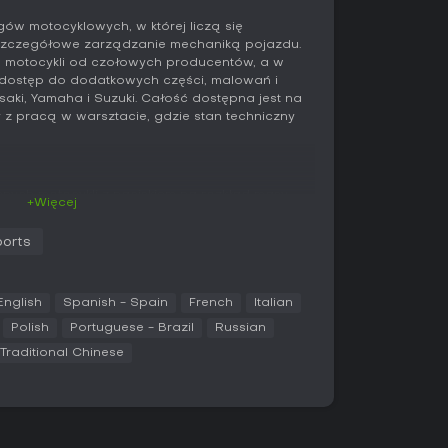
ów motocyklowych, w której liczą się
 szczegółowe zarządzanie mechaniką pojazdu.
ą motocykli od czołowych producentów, a w
ą dostęp do dodatkowych części, malowań i
aki, Yamaha i Suzuki. Całość dostępna jest na
dy z pracą w warsztacie, gdzie stan techniczny
ych motocykli z naciskiem na rozkład masy,
+Więcej
perowanie gazem. Zaawansowany system fizyki
akcje podczas przyspieszania, hamowania i
orts
ąc gracza do dostosowania stylu jazdy do
 Między wyścigami gra przenosi do warsztatu,
prawdzić, wymienić lub dostroić za pomocą
English
Spanish - Spain
French
Italian
Polish
Portuguese - Brazil
Russian
a dodatkowy poziom strategii - gracz
Traditional Chinese
rozwój oraz planuje kalendarz startów.
apońskich różnią się charakterystyką, a edycja
ingu japońskich modeli dzięki dodatkowym
dzenie, trwałość i prędkość. Samodzielne
chnikę bez presji rywalizacji, a poziom trudności
umiejętności.