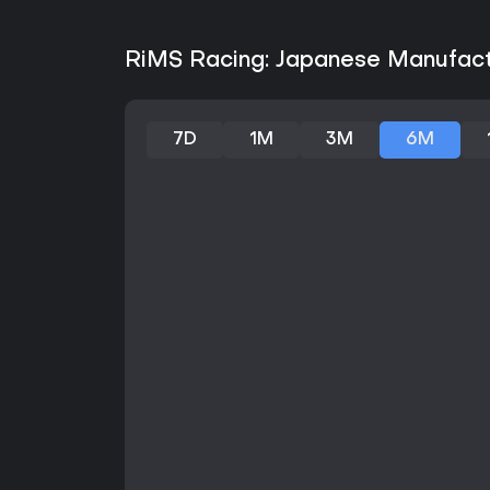
RiMS Racing: Japanese Manufactu
7D
1M
3M
6M