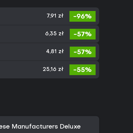
-96%
7,91 zł
-57%
6,35 zł
-57%
4,81 zł
-55%
25,16 zł
ese Manufacturers Deluxe