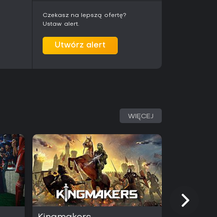
Czekasz na lepszą ofertę?
Ustaw alert.
ielu docenia rozbudowaną strukturę kariery i
 modyfikacji mechanicznych. Stroma krzywa
serwację przyciągają przede wszystkim
Utwórz alert
acji motocyklowej, a nie fanów arcade'owej
czba aktywnych graczy pozostaje niska, co
orców ceniących aspekt inżynieryjny bardziej
wym tuningiem, realistyczną fizyką i długą
tu sporo treści, zwłaszcza z dodatkowymi
. Gracze szukający prostszych mechanik lub
WIĘCEJ
wieloosobowego mogą uznać rozgrywkę za zbyt
st do fanów symulacji, którzy chcą
osażenia podczas wyścigów.