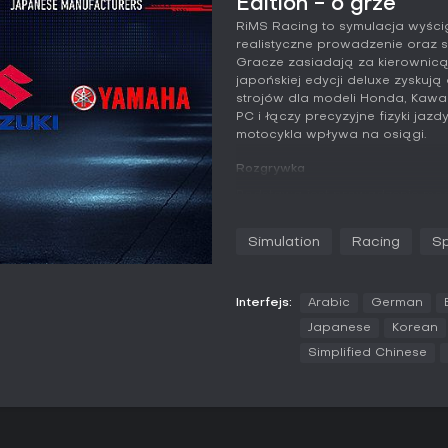
Edition - o grze
RiMS Racing to symulacja wyścig
realistyczne prowadzenie oraz
Gracze zasiadają za kierownic
japońskiej edycji deluxe zyskuj
strojów dla modeli Honda, Kawas
PC i łączy precyzyjne fizyki jaz
motocykla wpływa na osiągi.
Rozgrywka
Podstawą jest prowadzenie mocn
kąty nachylenia i precyzyjne o
przekłada się na odczuwalne re
Simulation
Racing
Sp
pokonywania zakrętów, zmuszaj
charakterystyki każdej maszyny.
gdzie zużyte elementy trzeba s
sekwencji przycisków.
Interfejs:
Arabic
German
Japanese
Korean
Zarządzanie zespołem wprowadz
Simplified Chinese
przydziela zasoby na badania i 
Motocykle marek europejskich i j
deluxe pogłębia możliwości tun
częściom wpływającym na prowa
treningi pozwalają doskonalić te
można dopasować do własnych 