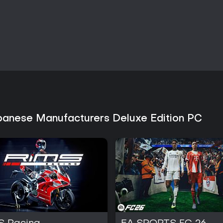
Czy warto zagrać?
Opinie graczy są podzielone - w
satysfakcję płynącą z trafnych
uczenia się oraz nacisk na kon
entuzjastów realistycznej symul
jazdy. Kilka lat po premierze li
wskazuje na niszową grupę odbi
niż aktywność online.
Osoby zainteresowane szczegóło
kampanią jednoosobową znajdą 
opcjami japońskich producentów
panese Manufacturers Deluxe Edition PC
szerszego wsparcia dla trybu 
wymagającą. Gra adresowana je
kontrolować każdy element wyp