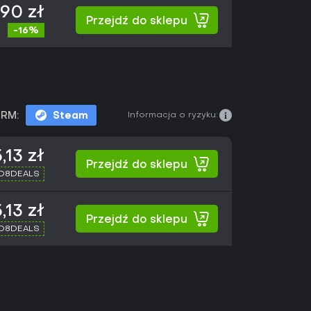
90 zł
Przejdź do sklepu
-16%
Informacja o ryzyku:
RM:
Steam
,13 zł
Przejdź do sklepu
XD8DEALS
,13 zł
Przejdź do sklepu
XD8DEALS