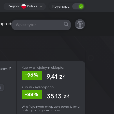
Region:
Polska
Keyshops:
Wszystkie platformy
agrody
Kup w oficjalnym sklepie:
team
-96%
9,41 zł
Kup w keyshopach:
-88%
35,13 zł
W oficjalnych sklepach cena bliska
historycznego minimum.