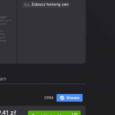
Zobacz historię cen
tion
?
fert w 9
Na PC
ra
 nie
ny w
ponad
gry
DRM:
Steam
,41 zł