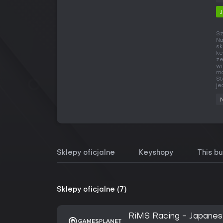
Sz
Na
sk
ke
ze
wi
ma
St
je
Sklepy oficjalne
Keyshopy
This b
Sklepy oficjalne (7)
RiMS Racing - Japanes