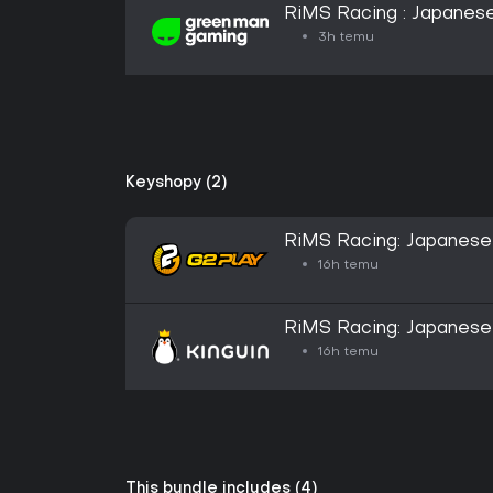
RiMS Racing : Japanese
3h temu
Keyshopy (2)
RiMS Racing: Japanese
Steam CD Key
16h temu
RiMS Racing: Japanese
Steam CD Key
16h temu
This bundle includes (4)