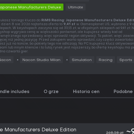
Japanese Manufacturers Deluxe
Ultimate
ukasz taniego klucza do
RiMS Racing: Japanese Manufacturers Deluxe Edi
 dzień 8 sie 2026 najtańsza oferta to
9,41 zł
w Gamesplanet US, wybrana z 9 o
lepach. W keyshopach zaczyna się od 35,13 zł, w oficjalnych sklepach od 9,41 zł. 
yshop wygrywa ceną w większości porównań, ale kupujesz wtedy kod od
wnętrznego sprzedawcy, więc sprawdź region aktywacji. To pakiet, więc zawie
ęcej niż jedną pozycję. Przed zakupem warto sprawdzić, czy części zawartości
sz już na koncie, bo pakiety tego nie odliczają. Na PC kupujesz klucz aktywowa
eam lub innym kliencie i to tutaj rynek jest najszerszy, bo ofertę keyshopu ma 
dna czwarta gier.
Nacon
Nacon Studio Milan
Simulation
Racing
Sports
undle includes
O grze
Historia cen
Podobne 
e Manufacturers Deluxe Edition
~9
268,58 zł