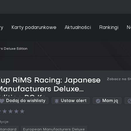
ry
Karty podarunkowe
Aktualności
Rankingi
N
s Deluxe Edition
Kup RiMS Racing: Japanese
Zobacz na S
Manufacturers Deluxe
dition PC Key
Dodaj do wishlisty
Ustaw alert
Mam ją
★
★
★
★
★
ycje:
Standard
European Manufacturers Deluxe