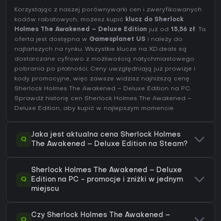
Korzystając z naszej porównywarki cen i zweryfikowanych
kodów rabatowych, możesz kupić
klucz do Sherlock
Holmes The Awakened – Deluxe Edition
już od
15,56 zł
. Ta
oferta jest dostępna w
Gamesplanet US
i należy do
najtańszych na rynku. Wszystkie klucze na XD.deals są
dostarczane cyfrowo z możliwością natychmiastowego
pobrania po płatności. Ceny uwzględniają już prowizje i
kody promocyjne, więc zawsze widzisz najniższą cenę
Sherlock Holmes The Awakened – Deluxe Edition na
PC
.
Sprawdź
historię cen Sherlock Holmes The Awakened –
Deluxe Edition
, aby kupić w najlepszym momencie.
Jaka jest aktualna cena Sherlock Holmes
Q
The Awakened – Deluxe Edition na Steam?
Sherlock Holmes The Awakened – Deluxe
Q
Edition na PC - promocje i zniżki w jednym
miejscu
Czy Sherlock Holmes The Awakened –
Q