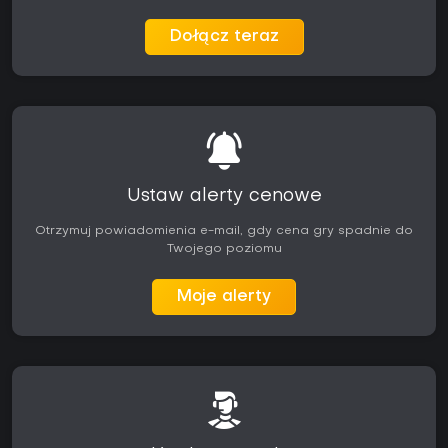
spostrzegawczość. Fani wcześniejszych części serii
odnajdą tu dopracowane mechaniki, a nowi gracze mogą
Dołącz teraz
skorzystać z regulowanych poziomów trudności.
Cała kampania stanowi zamkniętą całość - bez
sezonowych aktualizacji czy elementów live service.
Recenzje chwalą przede wszystkim scenariusz i atmosferę,
zwracając uwagę na momenty wymagające prób i błędów
przy rozwiązywaniu zagadek. Tytuł polecany jest
szczególnie miłośnikom narracyjnych przygodówek, którzy
preferują logiczne rozwiązywanie spraw od dynamicznej
Ustaw alerty cenowe
akcji czy elementów rywalizacji.
Otrzymuj powiadomienia e-mail, gdy cena gry spadnie do
Twojego poziomu
Moje alerty