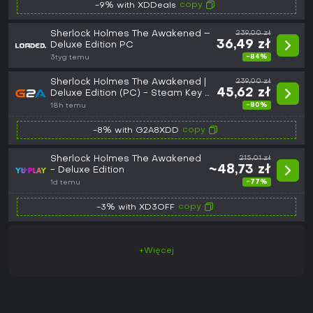
copy
-9% with XDDeals
Sherlock Holmes The Awakened –
239,00 zł
36,49 zł
Deluxe Edition PC
-84%
3tyg temu
Sherlock Holmes The Awakened |
239,00 zł
45,62 zł
Deluxe Edition (PC) - Steam Key -
GLOBAL
-80%
18h temu
copy
-8% with G2A8XDD
Sherlock Holmes The Awakened
215,01 zł
~48,73 zł
- Deluxe Edition
-77%
1d temu
copy
-3% with XD3OFF
+Więcej