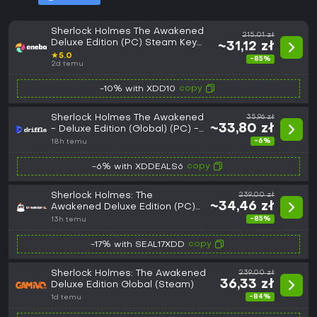
Sherlock Holmes The Awakened
215,01 zł
Deluxe Edition (PC) Steam Key
~31,12 zł
GLOBAL
★
5.0
-85%
2d temu
copy
-10% with XDD10
Sherlock Holmes The Awakened
35,96 zł
~33,80 zł
- Deluxe Edition (Global) (PC) -
Steam - Digital Key
-6%
18h temu
copy
-6% with XDDEALS6
Sherlock Holmes: The
239,00 zł
~34,46 zł
Awakened Deluxe Edition (PC)
Steam Key - GLOBAL
-85%
13h temu
copy
-17% with SEAL17XDD
Sherlock Holmes: The Awakened
239,00 zł
36,33 zł
Deluxe Edition Global (Steam)
-84%
1d temu