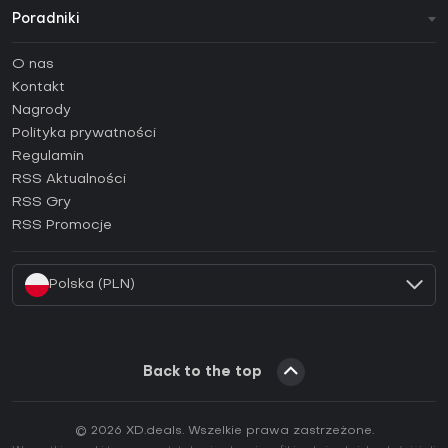
Poradniki
FAQ
O nas
Poradniki
Kontakt
Jak aktywować klucz Steam (CD Key)?
Nagrody
Jak aktywować klucz Epic Games (CD Key)?
Polityka prywatności
Regulamin
Jak aktywować klucz GOG (CD Key)?
RSS Aktualności
Jak aktywować klucz Ubisoft Connect (CD Key)?
RSS Gry
Jak aktywować klucz EA App (CD Key)?
RSS Promocje
Jak aktywować klucz Battle.net (CD Key)?
Polska (PLN)
Back to the top
© 2026 XD.deals. Wszelkie prawa zastrzeżone.