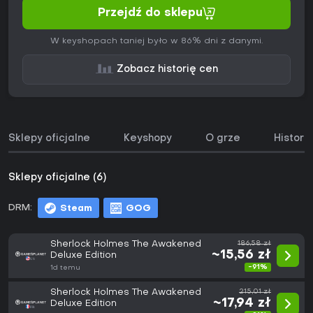
Przejdź do sklepu
W keyshopach taniej było w 86% dni z danymi.
Zobacz historię cen
Sklepy oficjalne
Keyshopy
O grze
Histori
Sklepy oficjalne (6)
DRM:
Steam
GOG
Sherlock Holmes The Awakened
186,58 zł
~15,56 zł
Deluxe Edition
-91%
1d temu
Sherlock Holmes The Awakened
215,01 zł
~17,94 zł
Deluxe Edition