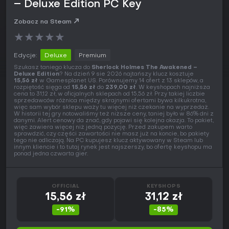
– Deluxe Edition PC Key
Zobacz na Steam
★
★
★
★
★
Edycje:
Deluxe
Premium
Szukasz taniego klucza do
Sherlock Holmes The Awakened –
Deluxe Edition
? Na dzień 9 sie 2026 najtańszy klucz kosztuje
15,56 zł
w Gamesplanet US. Porównujemy 14 ofert z 13 sklepów, a
rozpiętość sięga od
15,56 zł
do
239,00 zł
. W keyshopach najniższa
cena to 31,12 zł, w oficjalnych sklepach od 15,56 zł. Przy takiej liczbie
sprzedawców różnica między skrajnymi ofertami bywa kilkukrotna,
więc sam wybór sklepu waży tu więcej niż czekanie na wyprzedaż.
W historii tej gry notowaliśmy też niższe ceny, taniej było w 86% dni z
danymi. Alert cenowy da znać, gdy pojawi się kolejna okazja. To pakiet,
więc zawiera więcej niż jedną pozycję. Przed zakupem warto
sprawdzić, czy części zawartości nie masz już na koncie, bo pakiety
tego nie odliczają. Na PC kupujesz klucz aktywowany w Steam lub
innym kliencie i to tutaj rynek jest najszerszy, bo ofertę keyshopu ma
ponad jedna czwarta gier.
OFFICIAL
KEYSHOPS
15,56 zł
31,12 zł
-91%
-85%