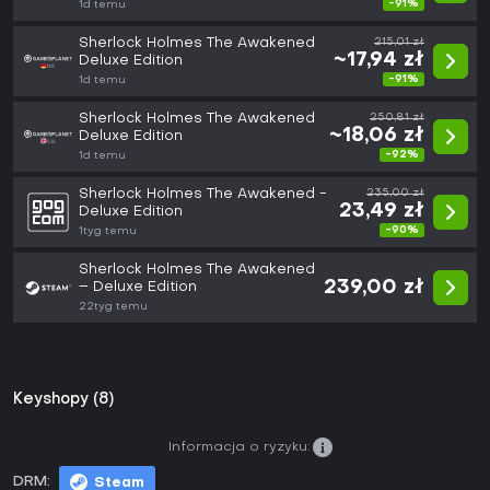
-91%
1d temu
Sherlock Holmes The Awakened
215,01 zł
~17,94 zł
Deluxe Edition
-91%
1d temu
Sherlock Holmes The Awakened
250,81 zł
~18,06 zł
Deluxe Edition
-92%
1d temu
Sherlock Holmes The Awakened -
235,00 zł
23,49 zł
Deluxe Edition
-90%
1tyg temu
Sherlock Holmes The Awakened
239,00 zł
– Deluxe Edition
22tyg temu
Keyshopy (8)
Informacja o ryzyku:
DRM:
Steam