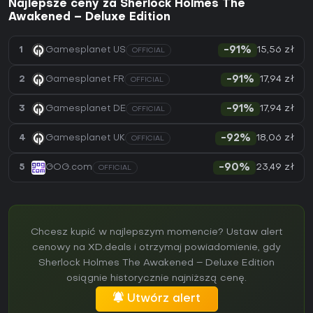
Najlepsze ceny za Sherlock Holmes The
Awakened – Deluxe Edition
15,56 zł
1
Gamesplanet US
-91%
OFFICIAL
17,94 zł
2
Gamesplanet FR
-91%
OFFICIAL
17,94 zł
3
Gamesplanet DE
-91%
OFFICIAL
18,06 zł
4
Gamesplanet UK
-92%
OFFICIAL
23,49 zł
5
GOG.com
-90%
OFFICIAL
Chcesz kupić w najlepszym momencie? Ustaw alert
cenowy na XD.deals i otrzymaj powiadomienie, gdy
Sherlock Holmes The Awakened – Deluxe Edition
osiągnie historycznie najniższą cenę.
Utwórz alert