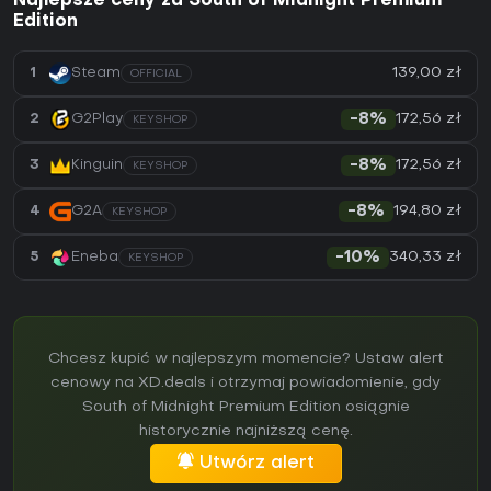
Najlepsze ceny za South of Midnight Premium
Edition
139,00 zł
1
Steam
OFFICIAL
172,56 zł
2
G2Play
-8%
KEYSHOP
172,56 zł
3
Kinguin
-8%
KEYSHOP
194,80 zł
4
G2A
-8%
KEYSHOP
340,33 zł
5
Eneba
-10%
KEYSHOP
Chcesz kupić w najlepszym momencie? Ustaw alert
cenowy na XD.deals i otrzymaj powiadomienie, gdy
South of Midnight Premium Edition osiągnie
historycznie najniższą cenę.
Utwórz alert