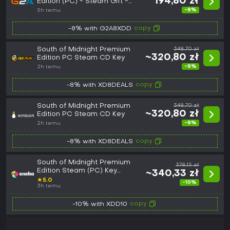
194,80 zł
Edition (PC) - Steam Gift -
GLOBAL
-8%
5h temu
copy
-8% with G2A8XDD
South of Midnight Premium
348,70 zł
~320,80 zł
Edition PC Steam CD Key
-8%
2h temu
copy
-8% with XD8DEALS
South of Midnight Premium
348,70 zł
~320,80 zł
Edition PC Steam CD Key
-8%
2h temu
copy
-8% with XD8DEALS
South of Midnight Premium
378,15 zł
Edition Steam (PC) Key
~340,33 zł
GLOBAL
★
5.0
-10%
3h temu
copy
-10% with XDD10