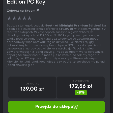
Edition PC Key
Zobacz na Steam
★
★
★
★
★
Szukasz taniego klucza do
South of Midnight Premium Edition
? Na
dzień 6 sie 2026 najtańsza oferta to
139,00 zł
w Steam, wybrana z 9
ofert w 6 sklepach. W keyshopach zaczyna się od 172,56 zł, w
oficjalnych sklepach od 139,00 zł. Na PC keyshop wygrywa ceną w
większości porównań, ale kupujesz wtedy kod od zewnętrznego
sprzedawcy, więc sprawdź region aktywacji. W historii tej gry
notowaliśmy też niższe ceny, taniej było w 86% dni z danymi. Alert
cenowy da znać, gdy pojawi się kolejna okazja. To pakiet, więc
zawiera więcej niż jedną pozycję. Przed zakupem warto sprawdzić,
czy części zawartości nie masz już na koncie, bo pakiety tego nie
odliczają. Na PC kupujesz klucz aktywowany w Steam lub innym
kliencie i to tutaj rynek jest najszerszy, bo ofertę keyshopu ma ponad
jedna czwarta gier.
KEYSHOPS
OFFICIAL
172,56 zł
139,00 zł
-8%
Przejdź do sklepu