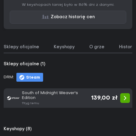
W keyshopach taniej było w 86% dni z danymi.
Zobacz historię cen
Sklepy oficjalne
Keyshopy
O grze
Histori
Sklepy oficjalne (1)
DRM:
Steam
South of Midnight Weaver's
139,00 zł
Edition
11tyg temu
Keyshopy (8)