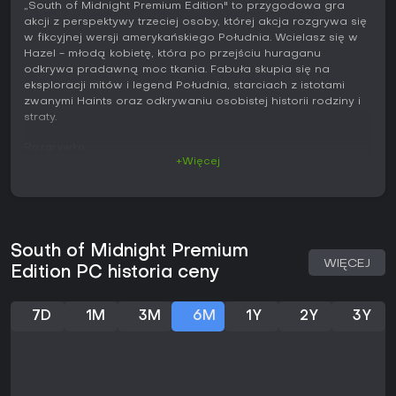
„South of Midnight Premium Edition" to przygodowa gra
akcji z perspektywy trzeciej osoby, której akcja rozgrywa się
w fikcyjnej wersji amerykańskiego Południa. Wcielasz się w
Hazel - młodą kobietę, która po przejściu huraganu
odkrywa pradawną moc tkania. Fabuła skupia się na
eksploracji mitów i legend Południa, starciach z istotami
zwanymi Haints oraz odkrywaniu osobistej historii rodziny i
straty.
Rozgrywka
+Więcej
Podstawą rozgrywki jest przeplatanie sekwencji
platformowych z walką na liniowych poziomach. Hazel
wykorzystuje zdolności tkania, by błyskawicznie
przemieszczać się w powietrzu, usuwać przeszkody i
przywoływać eteryczne przedmioty - zarówno do
South of Midnight Premium
rozwiązywania zagadek środowiskowych, jak i w trakcie
WIĘCEJ
potyczek. Walki odbywają się w zamkniętych arenach, gdzie
Edition PC historia ceny
gracz mierzy się z grupami Haintsów - istot związanych z
cierpieniem i żalem. Ulepszenia umiejętności i parametrów
postaci można znaleźć podczas opcjonalnej eksploracji,
7D
1M
3M
6M
1Y
2Y
3Y
m.in. w dziennikach ukrytych poza głównym szlakiem.
Poruszanie się kładzie nacisk na pionową mobilność i
pomysłowe wykorzystanie tkania podczas przemierzania
bagien, górskich wiosek i innych klimatycznych lokacji. Gra