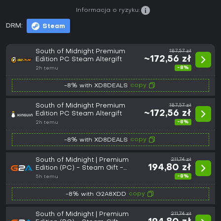
Informacja o ryzyku:
DRM:
Steam
South of Midnight Premium
187,57 zł
~172,56 zł
Edition PC Steam Altergift
-8%
2h temu
copy
-8% with XD8DEALS
South of Midnight Premium
187,57 zł
~172,56 zł
Edition PC Steam Altergift
-8%
2h temu
copy
-8% with XD8DEALS
South of Midnight | Premium
211,74 zł
194,80 zł
Edition (PC) - Steam Gift -
EUROPE
-8%
5h temu
copy
-8% with G2A8XDD
South of Midnight | Premium
211,74 zł