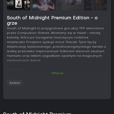
South of Midnight Premium Edition - o
grze
South of Midnight to przygodowa gra akcji TPP stworzona
przez Compulsion Games. Wcielamy się w Hazel - młodą
kobietę, która po huraganie niszczącym rodzinne
miasteczko Prospero zyskuje moce Tkaczki. Tytuł łączy
eksplorację stylizowanego, południowogotyckiego świata z
walką przeciwko inspirowanym folklorem stworom zwanym
Haintami oraz lekkimi zagadkami opartymi na magicznych
zdolnościach tkania.
Rozgrywka
+Więcej
Podstawą rozgrywki jest przechodzenie liniowych
poziomów, w których przeplatają się sekwencje
Action
platformowe i zamknięte starcia. Hazel porusza się po
lokacjach dzięki bieganiu po ścianach, skokom, szybowaniu
oraz manipulowaniu magicznymi nićmi - tworzy z nich
tymczasowe platformy i przesuwa obiekty. Te same
mechaniki służą do rozwiązywania prostych zagadek, w
których trzeba przestawiać elementy otoczenia lub
budować drogi prowadzące dalej.