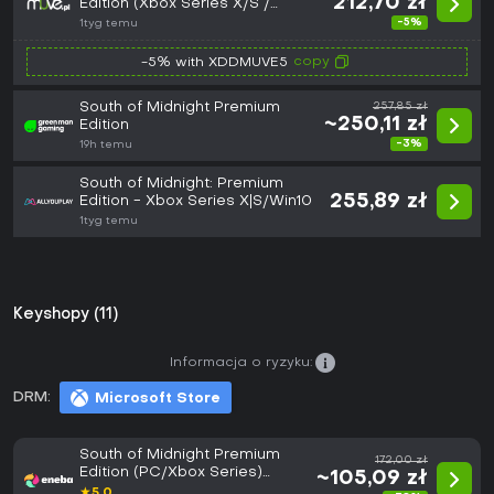
212,70 zł
Edition (Xbox Series X/S /
Windows 10)
-5%
1tyg temu
copy
-5% with XDDMUVE5
South of Midnight Premium
257,85 zł
~250,11 zł
Edition
-3%
19h temu
South of Midnight: Premium
255,89 zł
Edition - Xbox Series X|S/Win10
1tyg temu
Keyshopy (11)
Informacja o ryzyku:
DRM:
Microsoft Store
South of Midnight Premium
172,00 zł
Edition (PC/Xbox Series)
~105,09 zł
XBOX LIVE Key EUROPE
★
5.0