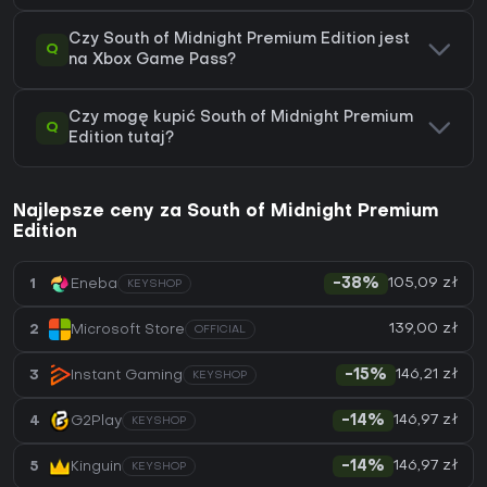
Czy South of Midnight Premium Edition jest
Q
na Xbox Game Pass?
Czy mogę kupić South of Midnight Premium
Q
Edition tutaj?
Najlepsze ceny za South of Midnight Premium
Edition
105,09 zł
1
Eneba
-38%
KEYSHOP
139,00 zł
2
Microsoft Store
OFFICIAL
146,21 zł
3
Instant Gaming
-15%
KEYSHOP
146,97 zł
4
G2Play
-14%
KEYSHOP
146,97 zł
5
Kinguin
-14%
KEYSHOP