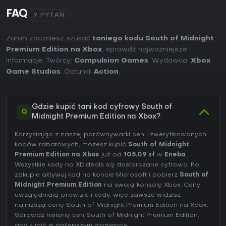
FAQ
9 PYTAŃ
Zanim zaczniesz szukać
taniego kodu South of Midnight
Premium Edition na Xbox
, sprawdź najważniejsze
informacje. Twórcy:
Compulsion Games
. Wydawca:
Xbox
Game Studios
. Gatunki:
Action
.
Gdzie kupić tani kod cyfrowy South of
Q
Midnight Premium Edition na Xbox?
Korzystając z naszej porównywarki cen i zweryfikowanych
kodów rabatowych, możesz kupić
South of Midnight
Premium Edition na Xbox
już od
105,09 zł
w
Eneba
.
Wszystkie kody na XD.deals są dostarczane cyfrowo. Po
zakupie aktywuj kod na koncie Microsoft i pobierz
South of
Midnight Premium Edition
na swoją konsolę Xbox. Ceny
uwzględniają prowizje i kody, więc zawsze widzisz
najniższą cenę South of Midnight Premium Edition na
Xbox
.
Sprawdź
historię cen South of Midnight Premium Edition
,
aby kupić w najlepszym momencie.