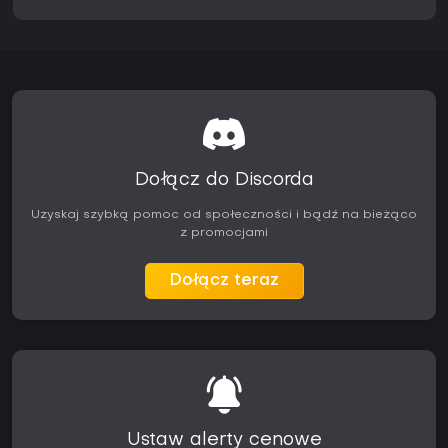
Czy warto zagrać?
South of Midnight przypadnie do gustu osobom ceniącym
przede wszystkim narrację, wyraziste postacie i sugestywny
świat, a nie złożone ani intensywne systemy walki.
Platformówka i mechaniki tkania zapewniają płynny postęp,
podczas gdy walka pozostaje funkcjonalna, lecz
powtarzalna przy większej liczbie tych samych
przeciwników. Bossowie wyróżniają się bardziej
zróżnicowanymi fazami i aranżacją.
Dołącz do Discorda
Recenzenci podkreślają atmosferę i ścieżkę dźwiękową jako
Uzyskaj szybką pomoc od społeczności i bądź na bieżąco
elementy, które najbardziej podnoszą jakość
z promocjami
doświadczenia. Najwięcej satysfakcji znajdą tu fani
przygodówek skupionych na fabule, z motywami
folklorystycznymi i zwartą długością kampanii. Gra działa
Dołącz teraz
na konsolach Xbox Series oraz na PC i jest dostępna w
standardowych sklepach cyfrowych oraz w ramach
subskrypcji, gdzie jest oferowana.
Ustaw alerty cenowe