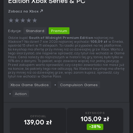
Edition Xbox Series & PC
Zobacz na Xbox
★
★
★
★
★
Edycje:
Standard
Premium
Gdzie kupić
South of Midnight Premium Edition
najtaniej na
Xboksie? Na dzień 7 sie 2026 najtaniej wychodzi
105,09 zł
w Eneba,
spośród 15 ofert w 11 sklepach. To rzadki przypadek na tej platformie,
bo keyshop ma ofertę przy mniej niż co dziesiątej grze Xbox. Warto z
tego skorzystać, ale najpierw sprawdź, czy tytuł nie wchodzi w Game
Pass. Cena należy do najniższych w historii tej gry, taniej było tylko w
15% dni z danymi. To pakiet, więc zawiera więcej niż jedną pozycję.
Przed zakupem warto sprawdzić, czy części zawartości nie masz już
na koncie, bo pakiety tego nie odliczają. Na Xboksie keyshop ma ofertę
przy mniej niż co dziesiątej grze, więc zanim kupisz, sprawdź, czy
tytuł nie wchodzi w Game Pass.
Xbox Game Studios
Compulsion Games
Action
KEYSHOPS
OFFICIAL
105,09 zł
139,00 zł
-38%