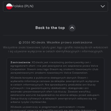
Polska (PLN)
Back to the top
© 2026 XD.deals. Wszelkie prawa zastrzeżone.
Wszystkie znaki towarowe, tytuły gier, logo i grafiki należą do ich właścicieli
i są używane wyłącznie w celach identyfikacyjnych i informacyjnych.
Zastrzeżenie:
XD.deals jest niezależną porównywarką cen i
agregatorem ofert i nie jest powiązane ani wspierane przez Valve
Corporation. Steam oraz logo Steam są znakami towarowymi i/lub
zarejestrowanymi znakami towarowymi Valve Corporation.
XD.deals korzysta z publicznie dostępnych danych Steam i
wyświetla informacje cenowe ze sklepów zewnętrznych wyłącznie
w celach informacyjnych. Nie sprzedajemy produktów ani kluczy
cyfrowych i nie gwarantujemy dokładności, dostępności ani
ważności prezentowanych ofert lub kluczy. Zawsze weryfikuj
ostateczne warunki bezpośrednio na stronie sklepu przed zakupem.
Zakup kluczy cyfrowych w sklepach zewnętrznych odbywa się na
własne ryzyko Użytkownika.
XD.deals uczestniczy w programach partnerskich i może
otrzymywać prowizję od kwalifikujących się zakupów dokonanych