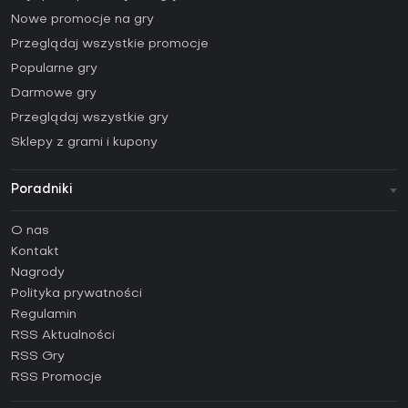
Nowe promocje na gry
Przeglądaj wszystkie promocje
Popularne gry
Darmowe gry
Przeglądaj wszystkie gry
Sklepy z grami i kupony
Poradniki
FAQ
O nas
Poradniki
Kontakt
Jak aktywować klucz Steam (CD Key)?
Nagrody
Jak aktywować klucz Epic Games (CD Key)?
Polityka prywatności
Regulamin
Jak aktywować klucz GOG (CD Key)?
RSS Aktualności
Jak aktywować klucz Ubisoft Connect (CD Key)?
RSS Gry
Jak aktywować klucz EA App (CD Key)?
RSS Promocje
Jak aktywować klucz Battle.net (CD Key)?