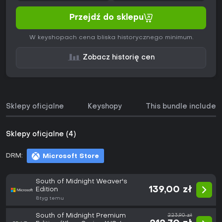
Przejdź do sklepu
W keyshopach cena bliska historycznego minimum.
Zobacz historię cen
Sklepy oficjalne
Keyshopy
This bundle includes
Sklepy oficjalne (4)
DRM:
Microsoft Store
South of Midnight Weaver's
139,00 zł
Edition
8tyg temu
South of Midnight Premium
223,90 zł