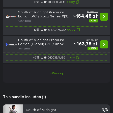
copy
-8% with XD8DEALS
South of Midnight Premium
167,24 zł
~154,48 zł
Edition (PC / Xbox Series X|S)
Microsoft Store Key - GLOBAL
-7%
13h temu
copy
-17% with SEAL17XDD
South of Midnight Premium
214,87 zł
~163,75 zł
Edition (Global) (PC / Xbox
Series X|S) - Xbox Live - Digital
-23%
3h temu
Key
copy
-6% with XDDEALS6
+Więcej
This bundle includes (1)
South of Midnight
N/A