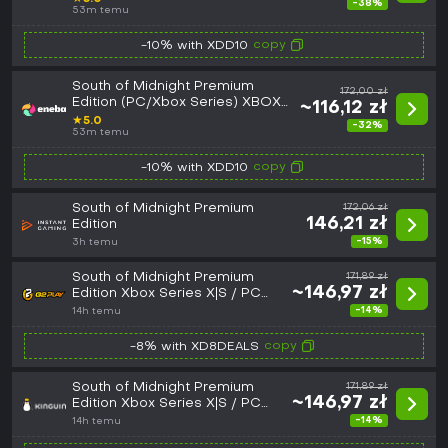
-38%
53m temu
copy
-10% with XDD10
South of Midnight Premium
172,00 zł
Edition (PC/Xbox Series) XBOX
~116,12 zł
LIVE Key GLOBAL
★
5.0
-32%
53m temu
copy
-10% with XDD10
South of Midnight Premium
172,06 zł
146,21 zł
Edition
-15%
3h temu
South of Midnight Premium
171,89 zł
~146,97 zł
Edition Xbox Series X|S / PC
CD Key
-14%
14h temu
copy
-8% with XD8DEALS
South of Midnight Premium
171,89 zł
~146,97 zł
Edition Xbox Series X|S / PC
CD Key
-14%
14h temu