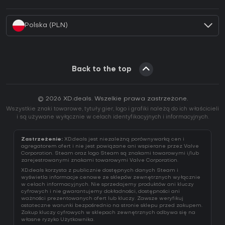
Jak aktywować klucz Battle.net (CD Key)?
Polska (PLN)
Back to the top
© 2026 XD.deals. Wszelkie prawa zastrzeżone.
Wszystkie znaki towarowe, tytuły gier, logo i grafiki należą do ich właścicieli
i są używane wyłącznie w celach identyfikacyjnych i informacyjnych.
Zastrzeżenie:
XD.deals jest niezależną porównywarką cen i
agregatorem ofert i nie jest powiązane ani wspierane przez Valve
Corporation. Steam oraz logo Steam są znakami towarowymi i/lub
zarejestrowanymi znakami towarowymi Valve Corporation.
XD.deals korzysta z publicznie dostępnych danych Steam i
wyświetla informacje cenowe ze sklepów zewnętrznych wyłącznie
w celach informacyjnych. Nie sprzedajemy produktów ani kluczy
cyfrowych i nie gwarantujemy dokładności, dostępności ani
ważności prezentowanych ofert lub kluczy. Zawsze weryfikuj
ostateczne warunki bezpośrednio na stronie sklepu przed zakupem.
Zakup kluczy cyfrowych w sklepach zewnętrznych odbywa się na
własne ryzyko Użytkownika.