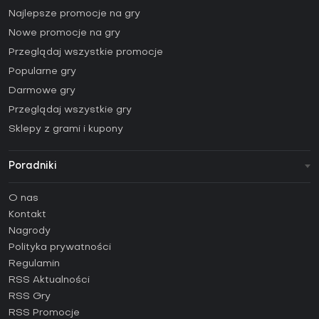
Najlepsze promocje na gry
Nowe promocje na gry
Przeglądaj wszystkie promocje
Popularne gry
Darmowe gry
Przeglądaj wszystkie gry
Sklepy z grami i kupony
Poradniki
FAQ
O nas
Poradniki
Kontakt
Jak aktywować klucz Steam (CD Key)?
Nagrody
Jak aktywować klucz Epic Games (CD Key)?
Polityka prywatności
Regulamin
Jak aktywować klucz GOG (CD Key)?
RSS Aktualności
Jak aktywować klucz Ubisoft Connect (CD Key)?
RSS Gry
Jak aktywować klucz EA App (CD Key)?
RSS Promocje