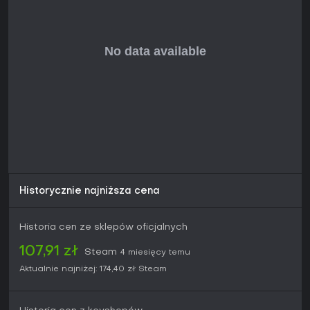
dynastii. Wsparcie koncentruje się na dalszym rozwoju
zawartych w nim gier, z naciskiem na podstawowe
mechaniki przetrwania i budowania, bez sezonowych treści
czy dużych, częstych aktualizacji.
Czy warto zagrać?
Pakiet przypadnie do gustu osobom ceniącym metodyczną
budowę wiosek w połączeniu z elementami survivalu w
otwartym świecie. Fani spokojnego rozwoju poprzez
zarządzanie zasobami i rozbudowę osady znajdą tu stałe
zajęcie w realiach feudalnej Japonii. W trybie co-op gracze
mogą liczyć na współpracę przy wspólnych obowiązkach.
Doświadczenie stawia na przemyślane tempo, a nie
dynamiczną akcję, dlatego najlepiej odnajdą się w nim
gracze szukający głębi w budowaniu dziedzictwa.
Historycznie najniższa cena
Historia cen ze sklepów oficjalnych
107,91 zł
Steam
4 miesięcy temu
Aktualnie najniżej:
174,40 zł
Steam