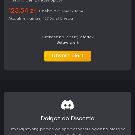
Historia cen z keyshopów
125,54 zł
Eneba
2 miesięcy temu
Aktualnie najniżej:
127,66 zł
Eneba
Czekasz na lepszą ofertę?
Ustaw alert.
Utwórz alert
Dołącz do Discorda
Uzyskaj szybką pomoc od społeczności i bądź na bieżąco
z promocjami