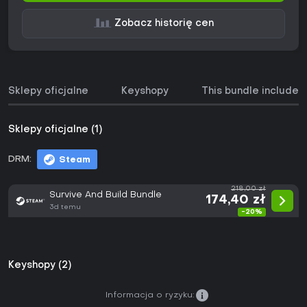
Zobacz historię cen
Sklepy oficjalne
Keyshopy
This bundle includes
Sklepy oficjalne (1)
DRM:
Steam
218,00 zł
Survive And Build Bundle
174,40 zł
3d temu
-20%
Keyshopy (2)
Informacja o ryzyku: