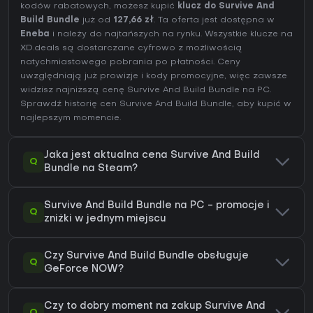
kodów rabatowych, możesz kupić
klucz do Survive And
Build Bundle
już od
127,66 zł
. Ta oferta jest dostępna w
Eneba
i należy do najtańszych na rynku. Wszystkie klucze na
XD.deals są dostarczane cyfrowo z możliwością
natychmiastowego pobrania po płatności. Ceny
uwzględniają już prowizje i kody promocyjne, więc zawsze
widzisz najniższą cenę Survive And Build Bundle na
PC
.
Sprawdź
historię cen Survive And Build Bundle
, aby kupić w
najlepszym momencie.
Jaka jest aktualna cena Survive And Build
Q
Bundle na Steam?
Survive And Build Bundle na PC - promocje i
Q
zniżki w jednym miejscu
Czy Survive And Build Bundle obsługuje
Q
GeForce NOW?
Czy to dobry moment na zakup Survive And
Q