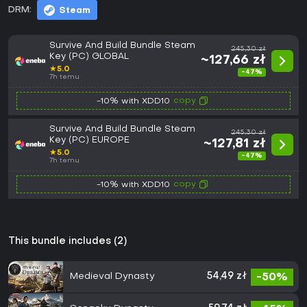
DRM:
Steam
Survive And Build Bundle Steam
245,30 zł
Key (PC) GLOBAL
~127,66 zł
★
5.0
-47%
7h temu
copy
-10% with XDD10
Survive And Build Bundle Steam
245,30 zł
Key (PC) EUROPE
~127,81 zł
★
5.0
-47%
7h temu
copy
-10% with XDD10
This bundle includes (2)
Medieval Dynasty
54,49 zł
-50%