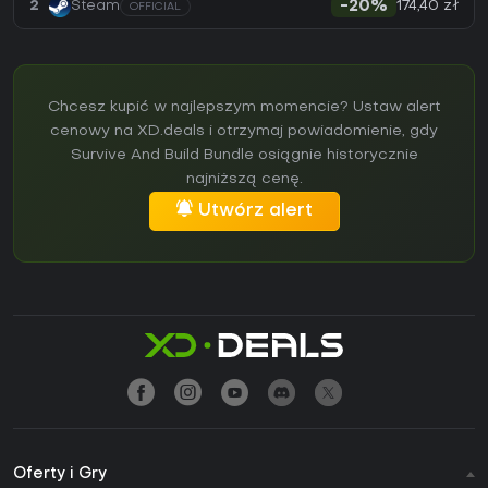
174,40 zł
2
Steam
-20%
OFFICIAL
Chcesz kupić w najlepszym momencie? Ustaw alert
cenowy na XD.deals i otrzymaj powiadomienie, gdy
Survive And Build Bundle osiągnie historycznie
najniższą cenę.
Utwórz alert
Oferty i Gry