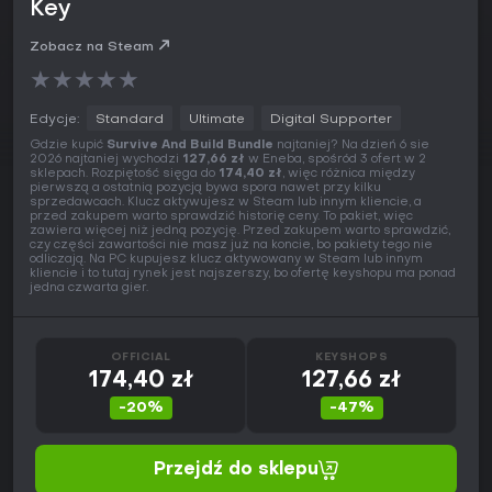
Key
Zobacz na Steam
★
★
★
★
★
Edycje:
Standard
Ultimate
Digital Supporter
Gdzie kupić
Survive And Build Bundle
najtaniej? Na dzień 6 sie
2026 najtaniej wychodzi
127,66 zł
w Eneba, spośród 3 ofert w 2
sklepach. Rozpiętość sięga do
174,40 zł
, więc różnica między
pierwszą a ostatnią pozycją bywa spora nawet przy kilku
sprzedawcach. Klucz aktywujesz w Steam lub innym kliencie, a
przed zakupem warto sprawdzić historię ceny. To pakiet, więc
zawiera więcej niż jedną pozycję. Przed zakupem warto sprawdzić,
czy części zawartości nie masz już na koncie, bo pakiety tego nie
odliczają. Na PC kupujesz klucz aktywowany w Steam lub innym
kliencie i to tutaj rynek jest najszerszy, bo ofertę keyshopu ma ponad
jedna czwarta gier.
OFFICIAL
KEYSHOPS
174,40 zł
127,66 zł
-20%
-47%
Przejdź do sklepu