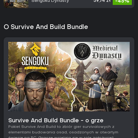
Sengoku Dynasty
59,74 zł
-45%
O Survive And Build Bundle
Survive And Build Bundle - o grze
Pakiet Survive And Build to zbiór gier survivalowych z
elementami budowania osad, osadzonych w otwartym
świecie na PC. Gracze wcielają się w rolę założycieli