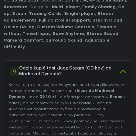
PC:
23 wrz 2021
. Gatunki:
Action
,
Indie
,
RPG
,
Simulation
,
Adventure
. Kategorie:
Multi-player
,
Family Sharing
,
Co-
op
,
Steam Trading Cards
,
Single-player
,
Steam
Achievements
,
Full controller support
,
Steam Cloud
,
Online Co-op
,
Custom Volume Controls
,
Playable
without Timed Input
,
Save Anytime
,
Stereo Sound
,
Camera Comfort
,
Surround Sound
,
Adjustable
Difficulty
.
Gdzie kupić tani klucz Steam (CD key) do
Q
Medieval Dynasty?
Korzystając z naszej porównywarki cen i zweryfikowanych
kodów rabatowych, możesz kupić
klucz do Medieval
Dynasty
już od
39,40 zł
. Ta oferta jest dostępna w
Eneba
i
należy do najtańszych na rynku. Wszystkie klucze na
XD.deals są dostarczane cyfrowo z możliwością
natychmiastowego pobrania po płatności. Ceny
uwzględniają już prowizje i kody promocyjne, więc zawsze
widzisz najniższą cenę Medieval Dynasty na
PC
. Sprawdź
historię cen Medieval Dynasty
, aby kupić w najlepszym