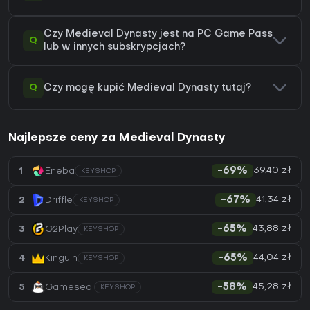
Czy Medieval Dynasty jest na PC Game Pass
Q
lub w innych subskrypcjach?
Q
Czy mogę kupić Medieval Dynasty tutaj?
Najlepsze ceny za Medieval Dynasty
39,40 zł
1
Eneba
-69%
KEYSHOP
41,34 zł
2
Driffle
-67%
KEYSHOP
43,88 zł
3
G2Play
-65%
KEYSHOP
44,04 zł
4
Kinguin
-65%
KEYSHOP
45,28 zł
5
Gameseal
-58%
KEYSHOP