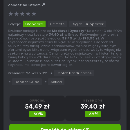
Zobacz na Steam
★
★
★
★
★
Edycje:
Standard
Ultimate
Digital Supporter
Szukasz taniego klucza do
Medieval Dynasty
? Na dzień 10 sie 2026
najtańszy klucz kosztuje
39,40 zł
w Eneba. Porównujemy 64 ofert z
16 sklepów, a rozpiętość sięga od
39,40 zł
do
198,03 zł
. W
keyshopach najniższa cena to 39,40 zł, w oficjalnych sklepach od
54,49 zł. Przy takiej liczbie sprzedawców różnica między skrajnymi
ofertami bywa kilkukrotna, więc sam wybór sklepu waży tu więcej niż
czekanie na wyprzedaż. Cena należy do najniższych w historii tej gry,
taniej było tylko w 6% dni z danymi. Na PC kupujesz klucz aktywowany
w Steam lub innym kliencie i to tutaj rynek jest najszerszy, bo ofertę
keyshopu ma ponad jedna czwarta gier.
Premiera: 23 wrz 2021
Toplitz Productions
Render Cube
Action
OFFICIAL
KEYSHOPS
54,49 zł
39,40 zł
-50%
-69%