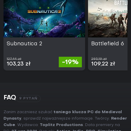
Subnautica 2
Battlefield 6
127,44 zł
295,19 zł
-19%
103,23 zł
109,22 zł
FAQ
9 PYTAŃ
Zanim zaczniesz szukać
taniego klucza PC do Medieval
Dynasty
, sprawdź najważniejsze informacje. Twórcy:
Render
Cube
. Wydawca:
Toplitz Productions
. Data premiery na