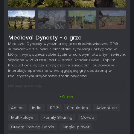
Medieval Dynasty - o grze
Medieval Dynasty wyróżnia się jako średniowieczne RPG
survivalowe z silnymi elementami symulacji i przygody, w
którym wyrąbujesz sobie życie w surowym otwartym świecie.
Wydane w 2021 roku na PC przez Render Cube i Toplitz
Productions, łączy zarządzanie zasobami, budowanie i
interakcje społeczne w wciągającą grę osadzoną w
realistycznym krajobrazie średniowiecza.
Główne mechaniki
W Medieval Dynasty podstawowa pętla rozgrywki skupia się
+Więcej
na przetrwaniu i rozwoju w dynamicznym otwartym świecie.
Zaczynasz jako prosty ocalały, dbając o podstawowe
Action
Indie
RPG
Simulation
Adventure
potrzeby - jedzenie, wodę, zdrowie i wytrzymałość - by
przetrwać pełny roczny cykl z porami dnia, nocą i zmienną
Multi-player
Family Sharing
Co-op
pogodą. Polowanie na dzikie zwierzęta jak wilki, dziki, jelenie
czy żubry dostarcza surowców, a uprawa roślin i handel
Steam Trading Cards
Single-player
pozwalają utrzymać siebie i rozwijającą się osadę.