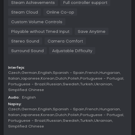
Steam Achievements
Full controller support
Budowanie to kluczowy filar, umożliwiający wznoszenie
Steam Cloud
Online Co-op
ponad 25 rodzajów struktur - od prostych chat po solidne
kamienne domy - oraz dekorowanie ich więcej niż 120
Custom Volume Controls
opcjami. Craftowanie obejmuje ponad 300 przedmiotów, w
tym narzędzia, broń i ubrania, ale uważaj na zużycie
Playable without Timed Input
Save Anytime
narzędzi podczas ścinania drzew czy kopania. Rozwój
postaci odbywa się przez drzewko umiejętności, gdzie
Stereo Sound
Camera Comfort
nowe zdolności zdobywasz dzięki rozmowom z NPC,
Surround Sound
Adjustable Difficulty
wykonywaniu zadań czy eksploracji jaskiń i lasów.
Aspekty społeczne i ekonomiczne pogłębiają
doświadczenie; rekrutujesz osadników, przydzielasz im role i
Interfejs:
nadzorujesz produkcję zasobów oraz handel, by rozwinąć
Czech
German
English
Spanish - Spain
French
Hungarian
osadę. Budowanie rodziny pozwala nawiązywać relacje,
Italian
Japanese
Korean
Dutch
Polish
Portuguese - Portugal
żenić się i wychowywać spadkobierców, którzy przedłużą
Portuguese - Brazil
Russian
Swedish
Turkish
Ukrainian
twój ród, a dynamiczne wydarzenia wpływają na wybory i
Simplified Chinese
rezultaty. Środowisko reaguje na działania - drzewa
Audio:
English
odrastają z czasem, a zachowania zwierząt zmieniają się
Napisy:
wraz z porami roku.
Czech
German
English
Spanish - Spain
French
Hungarian
Italian
Japanese
Korean
Dutch
Polish
Portuguese - Portugal
Tryby gry
Portuguese - Brazil
Russian
Swedish
Turkish
Ukrainian
Medieval Dynasty oferuje odrębne tryby dostosowane do
Simplified Chinese
gry solo i grupowej. Tryb single-player pozwala stawić
czoła wyzwaniom w pojedynkę, kładąc nacisk na