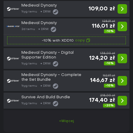
Medieval Dynasty
109,00 zł
1tyg temu
DRM:
128,91 zł
Medieval Dynasty
116,01 zł
2d temu
DRM:
-10%
copy
-10% with XDD10
Medieval Dynasty - Digital
138,00 zł
Supporter Edition
124,20 zł
-10%
1tyg temu
DRM:
Medieval Dynasty - Complete
162,97 zł
the Set Bundle
146,67 zł
-10%
1tyg temu
DRM:
218,00 zł
Survive And Build Bundle
174,40 zł
1tyg temu
DRM:
-20%
+Więcej