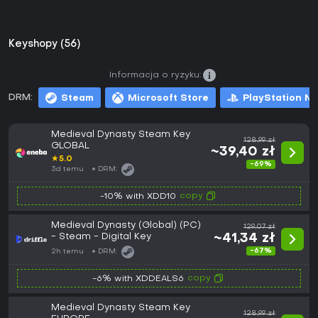
Keyshopy (56)
Informacja o ryzyku:
DRM:
Steam
Microsoft Store
PlayStation N
Medieval Dynasty Steam Key
128,99 zł
GLOBAL
~39,40 zł
★
5.0
-69%
3d temu
DRM:
copy
-10% with XDD10
Medieval Dynasty (Global) (PC)
129,07 zł
- Steam - Digital Key
~41,34 zł
-67%
2h temu
DRM:
copy
-6% with XDDEALS6
Medieval Dynasty Steam Key
128,99 zł