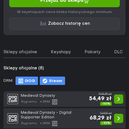
Przejdź do sklepu
W keyshopach cena bliska historycznego minimum.
Zobacz historię cen
Sklepy oficjalne
Keyshopy
Pakiety
DLC
Sklepy oficjalne (8)
DRM:
GOG
Steam
108,99 zł
Medieval Dynasty
54,49 zł
3tyg temu
DRM:
-50%
Medieval Dynasty - Digital
124,19 zł
Supporter Edition
68,29 zł
-45%
3tyg temu
DRM: