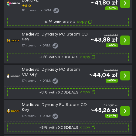
EUROPE
~41,80 zł
★
5.0
-67%
18h temu
DRM:
copy
-10% with XDD10
Medieval Dynasty PC Steam CD
128,99 zł
Key
~43,88 zł
-65%
17h temu
DRM:
copy
-8% with XD8DEALS
Medieval Dynasty PC Steam
128,99 zł
CD Key
~44,04 zł
-65%
17h temu
DRM:
copy
-8% with XD8DEALS
Medieval Dynasty EU Steam CD
128,99 zł
Key
~45,26 zł
-64%
17h temu
DRM:
copy
-8% with XD8DEALS