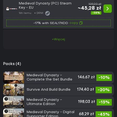
Medieval Dynasty (PC) Steam
109,00 zł
Key - EU
~45,28 zł
-58%
16h temu
DRM:
copy
-17% with SEAL17XDD
+Więcej
Packs (4)
Medieval Dynasty -
146,67 zł
-10%
Complete the Set Bundle
Survive And Build Bundle
174,40 zł
-20%
Medieval Dynasty -
198,03 zł
-15%
Ultimate Edition
Medieval Dynasty - Digital
68,29 zł
-45%
Supporter Edition