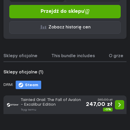
Przejdź do sklepu
Zobacz historię cen
Sklepy oficjalne
This bundle includes
O grze
Sklepy oficjalne (1)
DRM:
Steam
Tainted Grail: The Fall of Avalon
260,00 zł
247,00 zł
- Excalibur Edition
-5%
1tyg temu