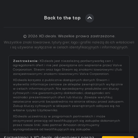
Back to the top
© 2026 XD.deals. Wszelkie prawa zastrzeżone.
Wszystkie znaki towarowe, tytuły gier, logo i grafiki należą do ich właścicieli
i są używane wyłącznie w celach identyfikacyjnych i informacyjnych.
Zastrzeżenie:
XD.deals jest niezależną porównywarką cen i
agregatorem ofert i nie jest powiązane ani wspierane przez Valve
Corporation. Steam oraz logo Steam są znakami towarowymi i/lub
zarejestrowanymi znakami towarowymi Valve Corporation.
XD.deals korzysta z publicznie dostępnych danych Steam i
wyświetla informacje cenowe ze sklepów zewnętrznych wyłącznie
w celach informacyjnych. Nie sprzedajemy produktów ani kluczy
cyfrowych i nie gwarantujemy dokładności, dostępności ani
ważności prezentowanych ofert lub kluczy. Zawsze weryfikuj
ostateczne warunki bezpośrednio na stronie sklepu przed zakupem.
Zakup kluczy cyfrowych w sklepach zewnętrznych odbywa się na
własne ryzyko Użytkownika.
XD.deals uczestniczy w programach partnerskich i może
otrzymywać prowizję od kwalifikujących się zakupów dokonanych
przez nasze linki. Jako partner Amazon otrzymujemy
wynagrodzenie od kwalifikujących się zakupów.
Korzystając z XD.deals, akceptujesz naszą