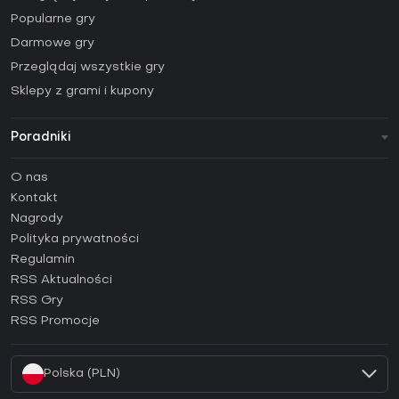
Popularne gry
Darmowe gry
Przeglądaj wszystkie gry
Sklepy z grami i kupony
Poradniki
FAQ
O nas
Poradniki
Kontakt
Jak aktywować klucz Steam (CD Key)?
Nagrody
Jak aktywować klucz Epic Games (CD Key)?
Polityka prywatności
Regulamin
Jak aktywować klucz GOG (CD Key)?
RSS Aktualności
Jak aktywować klucz Ubisoft Connect (CD Key)?
RSS Gry
Jak aktywować klucz EA App (CD Key)?
RSS Promocje
Jak aktywować klucz Battle.net (CD Key)?
Polska (PLN)