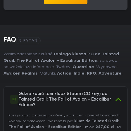
FAQ
8 PYTAŃ
Zanim zaczniesz szukać
taniego klucza PC do Tainted
Grail: The Fall of Avalon - Excalibur Edition
, sprawdź
najważniejsze informacje. Twórcy:
Questline
. Wydawca:
Awaken Realms
. Gatunki:
Action
,
Indie
,
RPG
,
Adventure
.
Gdzie kupić tani klucz Steam (CD key) do
Q
Tainted Grail: The Fall of Avalon - Excalibur
Edition?
Korzystając z naszej porównywarki cen i zweryfikowanych
kodów rabatowych, możesz kupić
klucz do Tainted Grail:
The Fall of Avalon - Excalibur Edition
już od
247,00 zł
. Ta