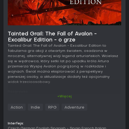
Tainted Grail: The Fall of Avalon -
Excalibur Edition - o grze
Tainted Grail: The Fall of Avalon - Excalibur Edition to
fabularna gra akcji z otwartym światem, osadzona w
mrocznej, alternatywnej wizji legend arturiańskich. Wcielasz
się w wędrowca, który setki lat po upadku króla Artura
przemierza Wyspę Avalon pogrążoną w rozkładzie i
wojnach. Świat można eksplorować z perspektywy
pierwszej osoby, a aktualizacje dodały też opcjonalny
widok trzecioosobowy.
Rozgrywka
+Więcej
Podstawę stanowi swobodne odkrywanie trzech dużych
krain pełnych ruin, jaskiń i osad. Nie ma narzuconej
Action
Indie
RPG
Adventure
kolejności zwiedzania - gracz sam decyduje, dokąd
zmierza. Walka opiera się na zarządzaniu wytrzymałością
podczas ataków, bloków, kontr i uników. Cięższa zbroja
Interfejs:
zapewnia lepszą ochronę, ale ogranicza mobilność. Do
Czech
German
English
Spanish - Spain
French
Italian