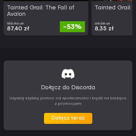
ze względu na zgłaszane błędy i nierówną jakość
późniejszych etapów. Excalibur Edition zawiera
Tainted Grail: The Fall of
Tainted Grail:
podstawową wersję gry wraz ze wszystkimi wydanymi
Avalon
dodatkami, stanowiąc najpełniejszą ofertę dla nowych
graczy chcących poznać całość zawartości.
185,96 zł
69,58 zł
-53%
87,40 zł
8,35 zł
Dołącz do Discorda
Uzyskaj szybką pomoc od społeczności i bądź na bieżąco
z promocjami
Dołącz teraz