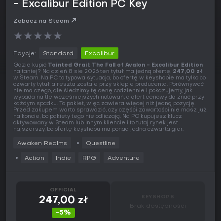
- Excalibur Edition PC Key
Zobacz na Steam
★
★
★
★
★
Edycje:
Standard
Excalibur
Gdzie kupić
Tainted Grail: The Fall of Avalon - Excalibur Edition
najtaniej? Na dzień 8 sie 2026 ten tytuł ma jedną ofertę,
247,00 zł
w Steam. Na PC to typowa sytuacja, bo ofertę w keyshopie ma tylko co
czwarty tytuł, a reszta zostaje przy sklepie producenta. Porównywać
nie ma czego, ale śledzimy tę cenę codziennie i pokazujemy, jak
wypada na tle wcześniejszych notowań, a alert cenowy da znać przy
każdym spadku. To pakiet, więc zawiera więcej niż jedną pozycję.
Przed zakupem warto sprawdzić, czy części zawartości nie masz już
na koncie, bo pakiety tego nie odliczają. Na PC kupujesz klucz
aktywowany w Steam lub innym kliencie i to tutaj rynek jest
najszerszy, bo ofertę keyshopu ma ponad jedna czwarta gier.
Awaken Realms
Questline
Action
Indie
RPG
Adventure
OFFICIAL
KEYSHOPS
247,00 zł
Brak dostępności
-5%