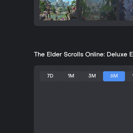
The Elder Scrolls Online: Deluxe E
7D
1M
3M
6M