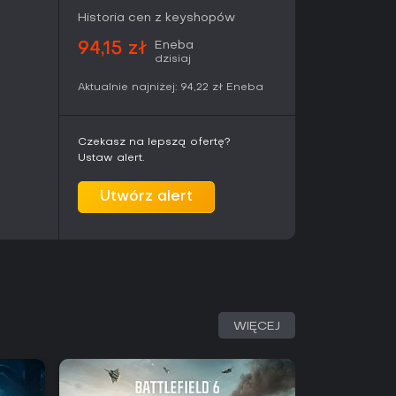
ałych grupach. Gra umożliwia zarówno
ły, jak i wspólne wyzwania, nie narzucając
Historia cen z keyshopów
Eneba
94,15 zł
dzisiaj
podzielona na strefy należące do trzech
Aktualnie najniżej:
94,22 zł
Eneba
ominion, Daggerfall Covenant oraz Ebonheart
trefie początkowej i stałej przynależności do
ie przemieszczać się po większości mapy w
Czekasz na lepszą ofertę?
jnych. Każdy sojusz posiada odrębne wątki
Ustaw alert.
erpnięte z lore serii Elder Scrolls.
e frakcje i gildie, które oferują rozwój
Utwórz alert
eści dostępne dla wszystkich graczy. Struktura
 między sojuszami w PvP, jak i współpracę
i w strefach PvE.
wy model treści wprowadzony w 2026 roku.
and Dusk, trwa od kwietnia do czerwca i
WIĘCEJ
t Market skupioną na grupowych aktywnościach
mes oraz zmiany balansu klas, w tym poprawki
ręcznej. Wraz z tymi zmianami pojawiają się łatki
oprawki wizualne i mechaniczne, m.in. w
.