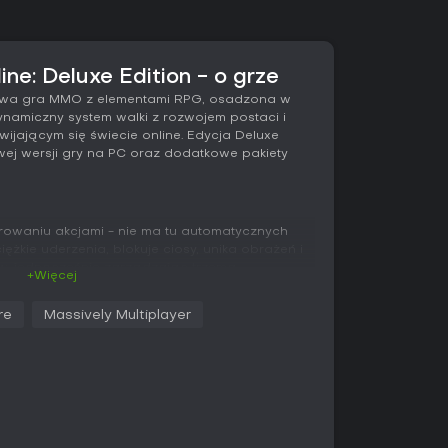
ine: Deluxe Edition - o grze
asowa gra MMO z elementami RPG, osadzona w
dynamiczny system walki z rozwojem postaci i
wijającym się świecie online. Edycja Deluxe
j wersji gry na PC oraz dodatkowe pakiety
erowaniu akcjami - nie ma tu automatycznych
iężkie uderzenia, blokuje ciosy, unika obrażeń i
w, jednocześnie zarządzając trzema
+Więcej
m, magią i wytrzymałością. Umiejętności
tów każdy, a podczas walki można przełączać
re
Massively Multiplayer
i, co daje dostęp do różnych linii umiejętności.
dolności, by utrzymywać presję i odzyskiwać
yboru jest dziesięć ras podzielonych między
których każda oferuje unikalne linie umiejętności i
ości zdobywa się poprzez zadania, niebiańskie
stępnie wydaje na odblokowywanie i ulepszanie