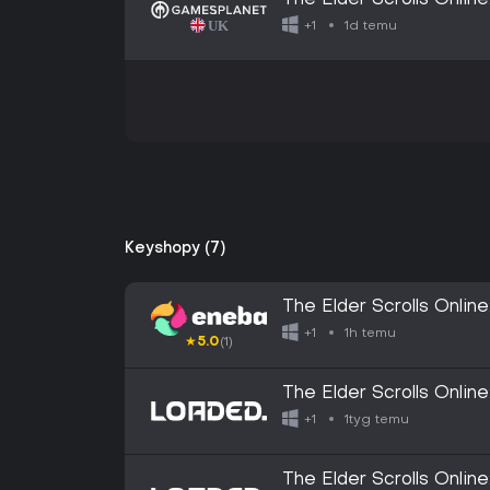
The Elder Scrolls Online
1d temu
+1
Keyshopy (7)
The Elder Scrolls Onlin
GLOBAL
1h temu
+1
★
5.0
(1)
The Elder Scrolls Onlin
1tyg temu
+1
The Elder Scrolls Onlin