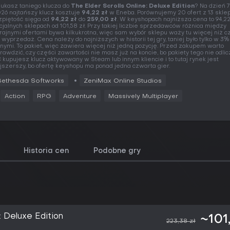
ukasz taniego klucza do
The Elder Scrolls Online: Deluxe Edition
? Na dzień 7
26 najtańszy klucz kosztuje
94,22 zł
w Eneba. Porównujemy 20 ofert z 13 sklep
zpiętość sięga od
94,22 zł
do
259,00 zł
. W keyshopach najniższa cena to 94,22
icjalnych sklepach od 101,58 zł. Przy takiej liczbie sprzedawców różnica między
rajnymi ofertami bywa kilkukrotna, więc sam wybór sklepu waży tu więcej niż 
 wyprzedaż. Cena należy do najniższych w historii tej gry, taniej było tylko w 3%
nymi. To pakiet, więc zawiera więcej niż jedną pozycję. Przed zakupem warto
rawdzić, czy części zawartości nie masz już na koncie, bo pakiety tego nie odlic
 kupujesz klucz aktywowany w Steam lub innym kliencie i to tutaj rynek jest
jszerszy, bo ofertę keyshopu ma ponad jedna czwarta gier.
Bethesda Softworks
ZeniMax Online Studios
Action
RPG
Adventure
Massively Multiplayer
Historia cen
Podobne gry
: Deluxe Edition
~101
223,38 zł