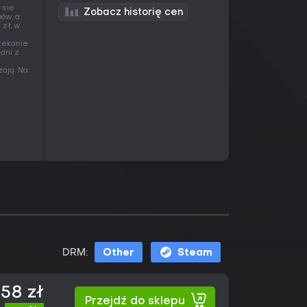
 sie
Zobacz historię cen
ów, a
 zł, w
czekanie
 dni z
zają. Na
DRM:
Other
Steam
,58 zł
Przejdź do sklepu