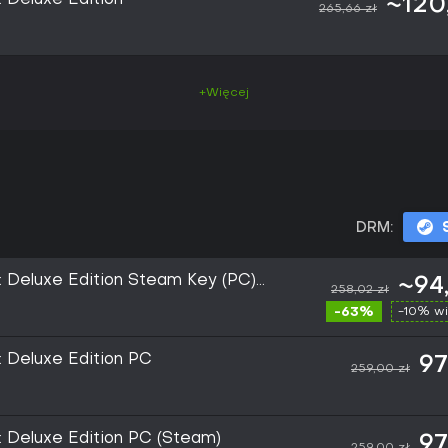
: Deluxe Edition
~120
265,66 zł
+Więcej
DRM:
e: Deluxe Edition Steam Key (PC)
~94
258,02 zł
-63%
-10% wi
e: Deluxe Edition PC
97
259,00 zł
e: Deluxe Edition PC (Steam)
97
259,00 zł