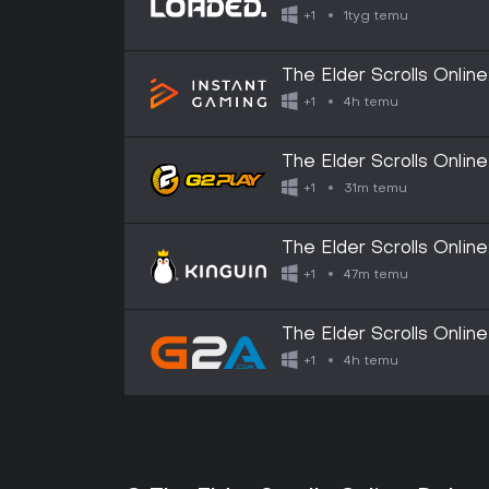
1tyg temu
+1
The Elder Scrolls Online
4h temu
+1
The Elder Scrolls Onli
Key
31m temu
+1
The Elder Scrolls Onli
Key
47m temu
+1
The Elder Scrolls Onlin
Key - GLOBAL
4h temu
+1