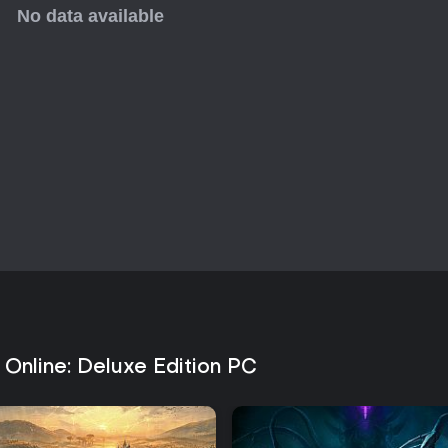
można realizować solo lub w m
samodzielne przechodzenie fabu
jednego stylu rozgrywki.
Świat i frakcje
Tamriel to wspólna przestrzeń, 
sojuszów startowych: Aldmeri D
Pact. Wybór sojuszu decyduje o s
PvP, choć gracze mogą swobodn
celach fabularnych i eksploracy
fabularne i motywy kulturowe zacz
Obok sojuszów działają niezależn
umiejętności oraz powtarzalne tr
gry wspiera zarówno rywalizację
między graczami z różnych frakcj
Aktualny stan i aktualizacje
Gra działa w oparciu o sezono
Sezon Zero, zatytułowany Dawn 
 Online: Deluxe Edition PC
obejmuje strefę wydarzeń Nigh
PvE, a także nagrody Tamriel To
do linii Dragonknight i broni dwu
dla wersji podstawowej, w tym p
systemie transformacji Wilkołaka