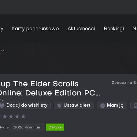
ry
Karty podarunkowe
Aktualności
Rankingi
N
ion
up The Elder Scrolls
Zobacz na S
nline: Deluxe Edition PC
Key
Dodaj do wishlisty
Ustaw alert
Mam ją
★
★
★
★
★
ycje:
2025 Premium
Deluxe