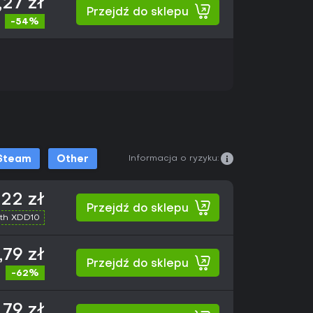
,27 zł
Przejdź do sklepu
-54%
Informacja o ryzyku:
Steam
Other
,22 zł
Przejdź do sklepu
th XDD10
,79 zł
Przejdź do sklepu
-62%
,79 zł