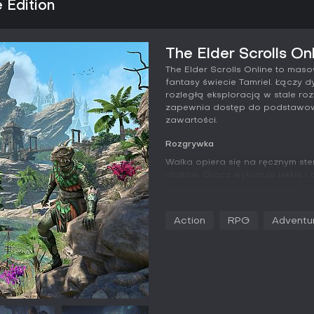
 Edition
The Elder Scrolls Onl
The Elder Scrolls Online to m
fantasy świecie Tamriel. Łączy 
rozległą eksploracją w stale roz
zapewnia dostęp do podstawowe
zawartości.
Rozgrywka
Walka opiera się na ręcznym st
ataków. Gracz wykonuje lekkie i c
przerywa zdolności przeciwnikó
podstawowymi zasobami: zdrowie
zajmują dwa paski po sześć slo
Action
RPG
Adventu
się między dwoma zestawami bron
Lekkie ataki wplata się między z
zasoby.
Podczas tworzenia postaci do w
trzy sojusze oraz siedem klas, z 
pasywne efekty. Punkty umiejętn
odłamki i inne aktywności, a na