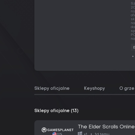
Sz
20
ro
of
sk
na
da
sp
PC
na
Sklepy oficjalne
Keyshopy
O grze
Sklepy oficjalne (13)
The Elder Scrolls Online
1d temu
+1