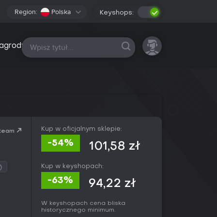
Region:
Polska
Keyshops:
Wszystkie platformy
agrody
Kup w oficjalnym sklepie:
team
-54%
101,58 zł
Kup w keyshopach:
-63%
94,22 zł
W keyshopach cena bliska
historycznego minimum.