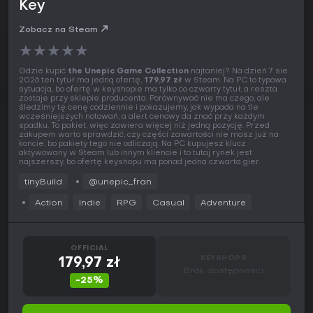
Key
Zobacz na Steam
★
★
★
★
★
Gdzie kupić
the Unepic Game Collection
najtaniej? Na dzień 7 sie
2026 ten tytuł ma jedną ofertę,
179,97 zł
w Steam. Na PC to typowa
sytuacja, bo ofertę w keyshopie ma tylko co czwarty tytuł, a reszta
zostaje przy sklepie producenta. Porównywać nie ma czego, ale
śledzimy tę cenę codziennie i pokazujemy, jak wypada na tle
wcześniejszych notowań, a alert cenowy da znać przy każdym
spadku. To pakiet, więc zawiera więcej niż jedną pozycję. Przed
zakupem warto sprawdzić, czy części zawartości nie masz już na
koncie, bo pakiety tego nie odliczają. Na PC kupujesz klucz
aktywowany w Steam lub innym kliencie i to tutaj rynek jest
najszerszy, bo ofertę keyshopu ma ponad jedna czwarta gier.
tinyBuild
@unepic_fran
Action
Indie
RPG
Casual
Adventure
OFFICIAL
KEYSHOPS
179,97 zł
Brak dostępności
-25%