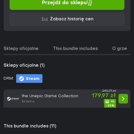
Przejdź do sklepu
Zobacz historię cen
Sklepy oficjalne
This bundle includes
O grze
Sklepy oficjalne (1)
DRM:
Steam
240,77 zł
179,97 zł
the Unepic Game Collection
1d temu
-25%
This bundle includes (11)