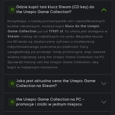
Gdzie kupić tani klucz Steam (CD key) do
Q
the Unepic Game Collection?
Korzystając z naszej porównywarki cen i zweryfikowanych
kodów rabatowych, możesz kupić
klucz do the Unepic
Game Collection
już od
179,97 zł
. Ta oferta jest dostępna w
Steam
i należy do najtańszych na rynku. Wszystkie klucze
na XD.deals są dostarczane cyfrowo z możliwością
natychmiastowego pobrania po płatności. Ceny
uwzględniają już prowizje i kody promocyjne, więc zawsze
widzisz najniższą cenę the Unepic Game Collection na
PC
.
Sprawdź
historię cen the Unepic Game Collection
, aby
kupić w najlepszym momencie.
Jaka jest aktualna cena the Unepic Game
Q
Collection na Steam?
the Unepic Game Collection na PC -
Q
promocje i zniżki w jednym miejscu