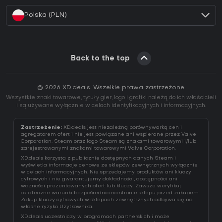
Polska (PLN)
Back to the top
© 2026 XD.deals. Wszelkie prawa zastrzeżone.
Wszystkie znaki towarowe, tytuły gier, logo i grafiki należą do ich właścicieli
i są używane wyłącznie w celach identyfikacyjnych i informacyjnych.
Zastrzeżenie:
XD.deals jest niezależną porównywarką cen i
agregatorem ofert i nie jest powiązane ani wspierane przez Valve
Corporation. Steam oraz logo Steam są znakami towarowymi i/lub
zarejestrowanymi znakami towarowymi Valve Corporation.
XD.deals korzysta z publicznie dostępnych danych Steam i
wyświetla informacje cenowe ze sklepów zewnętrznych wyłącznie
w celach informacyjnych. Nie sprzedajemy produktów ani kluczy
cyfrowych i nie gwarantujemy dokładności, dostępności ani
ważności prezentowanych ofert lub kluczy. Zawsze weryfikuj
ostateczne warunki bezpośrednio na stronie sklepu przed zakupem.
Zakup kluczy cyfrowych w sklepach zewnętrznych odbywa się na
własne ryzyko Użytkownika.
XD.deals uczestniczy w programach partnerskich i może