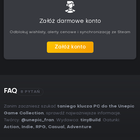
Załóż darmowe konto
Odblokuj wishlisty, alerty cenowe i synchronizację ze Steam
Załóż konto
FAQ
8 PYTAŃ
Zanim zaczniesz szukać
taniego klucza PC do the Unepic
Game Collection
, sprawdź najważniejsze informacje.
Twórcy:
@unepic_fran
. Wydawca:
tinyBuild
. Gatunki:
Action
,
Indie
,
RPG
,
Casual
,
Adventure
.