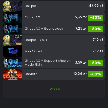
UnEpic
46,99 zł
Ghost 1.0
9,39 zł
-80%
Ghost 1.0 - Soundtrack
7,25 zł
-50%
Unepic - OST
7,19 zł
Mini Ghost
7,19 zł
Ghost 1.0 - Support Mission
3,59 zł
-50%
Mode Skin
UnMetal
12,24 zł
-80%
+Więcej