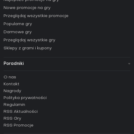
Nowe promocje na gry
Przeglądaj wszystkie promocje
Popularne gry
Darmowe gry
Przeglądaj wszystkie gry
Sklepy z grami i kupony
Poradniki
FAQ
O nas
Poradniki
Kontakt
Jak aktywować klucz Steam (CD Key)?
Nagrody
Jak aktywować klucz Epic Games (CD Key)?
Polityka prywatności
Regulamin
Jak aktywować klucz GOG (CD Key)?
RSS Aktualności
Jak aktywować klucz Ubisoft Connect (CD Key)?
RSS Gry
Jak aktywować klucz EA App (CD Key)?
RSS Promocje
Jak aktywować klucz Battle.net (CD Key)?