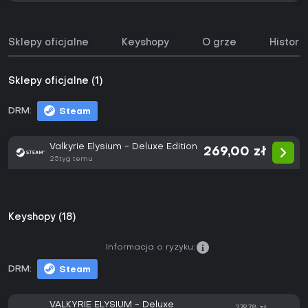
Sklepy oficjalne
Keyshopy
O grze
Histori
Sklepy oficjalne (1)
DRM:
Steam
Valkyrie Elysium - Deluxe Edition
269,00 zł
25tyg temu
Keyshopy (18)
Informacja o ryzyku:
DRM:
Steam
VALKYRIE ELYSIUM - Deluxe
279,78 zł