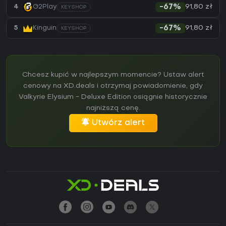
91,80 zł
4
G2Play
-67%
KEYSHOP
91,80 zł
5
Kinguin
-67%
KEYSHOP
Chcesz kupić w najlepszym momencie? Ustaw alert
cenowy na XD.deals i otrzymaj powiadomienie, gdy
Valkyrie Elysium - Deluxe Edition osiągnie historycznie
najniższą cenę.
Utwórz alert