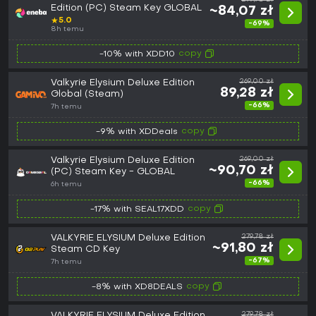
Edition (PC) Steam Key GLOBAL
~84,07 zł
★
5.0
-69%
8h temu
copy
-10% with XDD10
Valkyrie Elysium Deluxe Edition
269,00 zł
89,28 zł
Global (Steam)
-66%
7h temu
copy
-9% with XDDeals
Valkyrie Elysium Deluxe Edition
269,00 zł
~90,70 zł
(PC) Steam Key - GLOBAL
-66%
6h temu
copy
-17% with SEAL17XDD
VALKYRIE ELYSIUM Deluxe Edition
279,78 zł
~91,80 zł
Steam CD Key
-67%
7h temu
copy
-8% with XD8DEALS
VALKYRIE ELYSIUM Deluxe Edition
279,78 zł