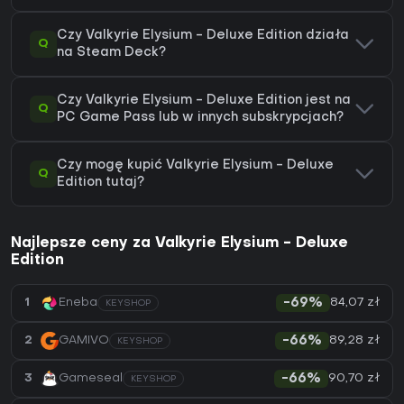
Czy Valkyrie Elysium - Deluxe Edition działa
Q
na Steam Deck?
Czy Valkyrie Elysium - Deluxe Edition jest na
Q
PC Game Pass lub w innych subskrypcjach?
Czy mogę kupić Valkyrie Elysium - Deluxe
Q
Edition tutaj?
Najlepsze ceny za Valkyrie Elysium - Deluxe
Edition
84,07 zł
1
Eneba
-69%
KEYSHOP
89,28 zł
2
GAMIVO
-66%
KEYSHOP
90,70 zł
3
Gameseal
-66%
KEYSHOP