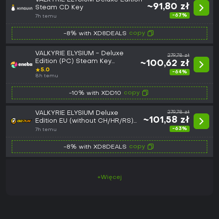
~91,80 zł
Steam CD Key
-67%
7h temu
copy
-8% with XD8DEALS
VALKYRIE ELYSIUM - Deluxe
279,78 zł
Edition (PC) Steam Key
~100,62 zł
EUROPE
★
5.0
-64%
8h temu
copy
-10% with XDD10
VALKYRIE ELYSIUM Deluxe
279,78 zł
~101,58 zł
Edition EU (without CH/HR/RS)
PC Steam CD Key
-63%
7h temu
copy
-8% with XD8DEALS
+Więcej