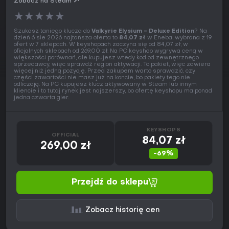
Zobacz na Steam
★
★
★
★
★
Szukasz taniego klucza do
Valkyrie Elysium - Deluxe Edition
? Na
dzień 6 sie 2026 najtańsza oferta to
84,07 zł
w Eneba, wybrana z 19
ofert w 7 sklepach. W keyshopach zaczyna się od 84,07 zł, w
oficjalnych sklepach od 269,00 zł. Na PC keyshop wygrywa ceną w
większości porównań, ale kupujesz wtedy kod od zewnętrznego
sprzedawcy, więc sprawdź region aktywacji. To pakiet, więc zawiera
więcej niż jedną pozycję. Przed zakupem warto sprawdzić, czy
części zawartości nie masz już na koncie, bo pakiety tego nie
odliczają. Na PC kupujesz klucz aktywowany w Steam lub innym
kliencie i to tutaj rynek jest najszerszy, bo ofertę keyshopu ma ponad
jedna czwarta gier.
KEYSHOPS
OFFICIAL
84,07 zł
269,00 zł
-69%
Przejdź do sklepu
Zobacz historię cen