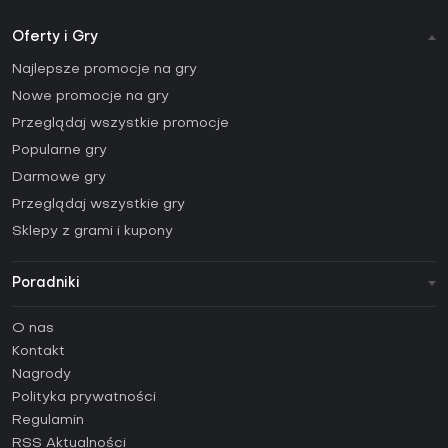
Oferty i Gry
Najlepsze promocje na gry
Nowe promocje na gry
Przeglądaj wszystkie promocje
Popularne gry
Darmowe gry
Przeglądaj wszystkie gry
Sklepy z grami i kupony
Poradniki
FAQ
O nas
Poradniki
Kontakt
Jak aktywować klucz Steam (CD Key)?
Nagrody
Jak aktywować klucz Epic Games (CD Key)?
Polityka prywatności
Regulamin
Jak aktywować klucz GOG (CD Key)?
RSS Aktualności