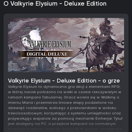
O Valkyrie Elysium - Deluxe Edition
Valkyrie Elysium - Deluxe Edition - o grze
Valkyrie Elysium to dynamiczna gra akcji z elementami RPG,
w której nacisk położono na walki w czasie rzeczywistym w
ramach kampanii fabularnej. Gracz wciela się w Walkirię o
imieniu Maria i przemierza liniowe etapy podzielone na
dziewięć rozdziałów, walcząc z przeciwnikami w widoku
trzecioosobowym, korzystając z systemu umiejętności oraz
przywołując wsparcie za pomocą mechaniki Einherjar. Tytuł
jest dostępny na PC, a przejście kampanii na normalnym
poziomie trudności zajmuje zwykle 10-12 godzin; dodatkowe