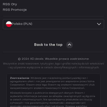
Jak aktywować klucz Ubisoft Connect (CD Key)?
RSS Gry
Jak aktywować klucz EA App (CD Key)?
RSS Promocje
Jak aktywować klucz Battle.net (CD Key)?
Polska (PLN)
Back to the top
© 2026 XD.deals. Wszelkie prawa zastrzeżone.
Wszystkie znaki towarowe, tytuły gier, logo i grafiki należą do ich właścicieli
i są używane wyłącznie w celach identyfikacyjnych i informacyjnych.
Zastrzeżenie:
XD.deals jest niezależną porównywarką cen i
agregatorem ofert i nie jest powiązane ani wspierane przez Valve
Corporation. Steam oraz logo Steam są znakami towarowymi i/lub
zarejestrowanymi znakami towarowymi Valve Corporation.
XD.deals korzysta z publicznie dostępnych danych Steam i
wyświetla informacje cenowe ze sklepów zewnętrznych wyłącznie
w celach informacyjnych. Nie sprzedajemy produktów ani kluczy
cyfrowych i nie gwarantujemy dokładności, dostępności ani
ważności prezentowanych ofert lub kluczy. Zawsze weryfikuj