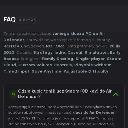
FAQ
8 PYTAŃ
Zanim zaczniesz szukać
taniego klucza PC do Air
Defender
, sprawdź najważniejsze informacje. Twórcy:
ROTOR3
. Wydawca:
ROTOR3
. Data premiery na PC:
28 lis
2025
. Gatunki:
Strategy
,
Indie
,
Casual
,
Simulation
,
Early
Access
. Kategorie:
Family Sharing
,
Single-player
,
Steam
Cloud
,
Custom Volume Controls
,
Playable without
Timed Input
,
Save Anytime
,
Adjustable Difficulty
.
Gdzie kupić tani klucz Steam (CD key) do Air
Q
Defender?
Korzystając z naszej porównywarki cen i zweryfikowanych
kodów rabatowych, możesz kupić
klucz do Air Defender
już od
72,92 zł
. Ta oferta jest dostępna w
Steam
i należy
do najtańszych na rynku. Wszystkie klucze na XD.deals są