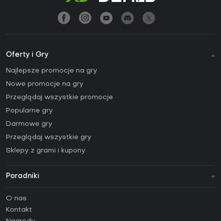
Oferty i Gry
Najlepsze promocje na gry
Nowe promocje na gry
Przeglądaj wszystkie promocje
Popularne gry
Darmowe gry
Przeglądaj wszystkie gry
Sklepy z grami i kupony
Poradniki
FAQ
O nas
Poradniki
Kontakt
Jak aktywować klucz Steam (CD Key)?