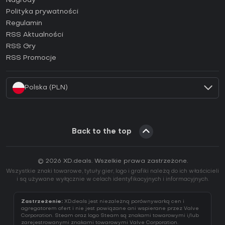
Nagrody
Jak aktywować klucz Epic Games (CD Key)?
Polityka prywatności
Regulamin
Jak aktywować klucz GOG (CD Key)?
RSS Aktualności
Jak aktywować klucz Ubisoft Connect (CD Key)?
RSS Gry
Jak aktywować klucz EA App (CD Key)?
RSS Promocje
Jak aktywować klucz Battle.net (CD Key)?
Polska (PLN)
Back to the top
© 2026 XD.deals. Wszelkie prawa zastrzeżone.
Wszystkie znaki towarowe, tytuły gier, logo i grafiki należą do ich właścicieli
i są używane wyłącznie w celach identyfikacyjnych i informacyjnych.
Zastrzeżenie:
XD.deals jest niezależną porównywarką cen i
agregatorem ofert i nie jest powiązane ani wspierane przez Valve
Corporation. Steam oraz logo Steam są znakami towarowymi i/lub
zarejestrowanymi znakami towarowymi Valve Corporation.