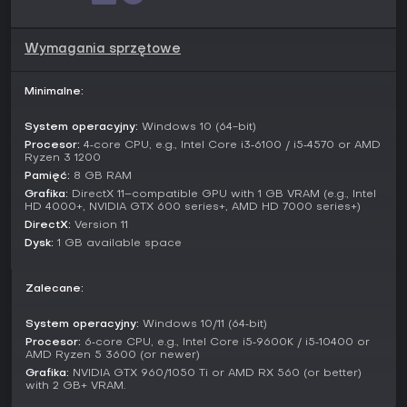
Tryby gry
Combat Ready to główny tryb nieskończony. Dostępne są w
nim role Identification Officer oraz Fighter Allocator - gracz
Wymagania sprzętowe
musi dokładnie klasyfikować samoloty na konsoli radarowej,
a jednocześnie strategicznie rozmieszczać i utrzymywać w
Minimalne:
gotowości jednostki przechwytujące. Sukces zależy od
zapobiegania wrogim naruszeniom, które mogłyby
doprowadzić do szerszego konfliktu.
System operacyjny:
Windows 10 (64-bit)
Procesor:
4‑core CPU, e.g., Intel Core i3‑6100 / i5‑4570 or AMD
Basic Training zapoznaje z podstawowymi funkcjami i
Ryzen 3 1200
sterowaniem, oferując prowadzone scenariusze dotyczące
Pamięć:
8 GB RAM
obsługi radaru i zarządzania zasobami. Trade Training
Grafika:
DirectX 11–compatible GPU with 1 GB VRAM (e.g., Intel
rozwija te zagadnienia, wprowadzając bardziej
HD 4000+, NVIDIA GTX 600 series+, AMD HD 7000 series+)
zaawansowane ustawienia i pokazując pełen zakres
DirectX:
Version 11
możliwości samolotów oraz opcji dostępnych dla dowódcy.
Dysk:
1 GB available space
Systemy dowodzenia i mechaniki
Zalecane:
Interfejs odwzorowuje środowisko bunkra z dedykowanymi
narzędziami do interpretacji danych radarowych i
System operacyjny:
Windows 10/11 (64‑bit)
kierowania siłami. W trakcie jednej sesji gracz przełącza się
między zadaniami identyfikacyjnymi a przydziałem
Procesor:
6‑core CPU, e.g., Intel Core i5‑9600K / i5‑10400 or
AMD Ryzen 5 3600 (or newer)
jednostek, balansując między zbieraniem informacji a
Grafika:
NVIDIA GTX 960/1050 Ti or AMD RX 560 (or better)
aktywną reakcją. Zarządzanie myśliwcami obejmuje bieżące
with 2 GB+ VRAM.
zmiany tras, oszczędzanie paliwa oraz ustalanie zasad