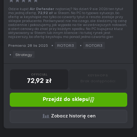
★
★
★
★
★
Gdzie kupić
Air Defender
najtaniej? Na dzień 9 sie 2026 ten tytuł
ma jedną ofertę,
72,92 zł
w Steam. Na PC to typowa sytuacja, bo
ofertę w keyshopie ma tylko co czwarty tytuł, a reszta zostaje przy
sklepie producenta. Porównywać nie ma czego, ale śledzimy tę cenę
codziennie i pokazujemy, jak wypada na tle wcześniejszych notowań,
a alert cenowy da znać przy każdym spadku. Na PC kupujesz klucz
aktywowany w Steam lub innym kliencie i to tutaj rynek jest
najszerszy, bo ofertę keyshopu ma ponad jedna czwarta gier.
Premiera: 28 lis 2025
ROTOR3
ROTOR3
Strategy
OFFICIAL
KEYSHOPS
72,92 zł
Brak dostępności
Przejdź do sklepu
Zobacz historię cen