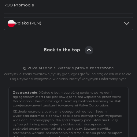
Jak aktywować klucz EA App (CD Key)?
RSS Promocje
Jak aktywować klucz Battle.net (CD Key)?
Polska (PLN)
Back to the top
© 2026 XD.deals. Wszelkie prawa zastrzeżone.
Wszystkie znaki towarowe, tytuły gier, logo i grafiki należą do ich właścicieli
i są używane wyłącznie w celach identyfikacyjnych i informacyjnych.
Zastrzeżenie:
XD.deals jest niezależną porównywarką cen i
agregatorem ofert i nie jest powiązane ani wspierane przez Valve
Corporation. Steam oraz logo Steam są znakami towarowymi i/lub
zarejestrowanymi znakami towarowymi Valve Corporation.
XD.deals korzysta z publicznie dostępnych danych Steam i
wyświetla informacje cenowe ze sklepów zewnętrznych wyłącznie
w celach informacyjnych. Nie sprzedajemy produktów ani kluczy
cyfrowych i nie gwarantujemy dokładności, dostępności ani
ważności prezentowanych ofert lub kluczy. Zawsze weryfikuj
ostateczne warunki bezpośrednio na stronie sklepu przed zakupem.