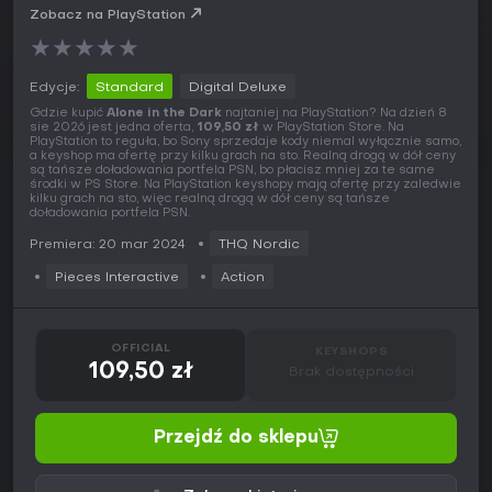
Zobacz na PlayStation
★
★
★
★
★
Edycje:
Standard
Digital Deluxe
Gdzie kupić
Alone in the Dark
najtaniej na PlayStation? Na dzień 8
sie 2026 jest jedna oferta,
109,50 zł
w PlayStation Store. Na
PlayStation to reguła, bo Sony sprzedaje kody niemal wyłącznie samo,
a keyshop ma ofertę przy kilku grach na sto. Realną drogą w dół ceny
są tańsze doładowania portfela PSN, bo płacisz mniej za te same
środki w PS Store. Na PlayStation keyshopy mają ofertę przy zaledwie
kilku grach na sto, więc realną drogą w dół ceny są tańsze
doładowania portfela PSN.
Premiera: 20 mar 2024
THQ Nordic
Pieces Interactive
Action
OFFICIAL
KEYSHOPS
109,50 zł
Brak dostępności
Przejdź do sklepu