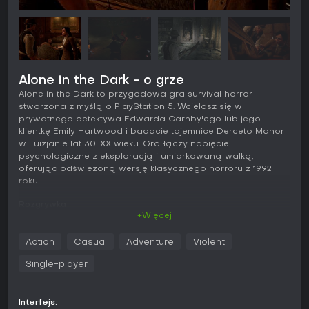
Alone in the Dark - o grze
Alone in the Dark to przygodowa gra survival horror
stworzona z myślą o PlayStation 5. Wcielasz się w
prywatnego detektywa Edwarda Carnby'ego lub jego
klientkę Emily Hartwood i badacie tajemnice Derceto Manor
w Luizjanie lat 30. XX wieku. Gra łączy napięcie
psychologiczne z eksploracją i umiarkowaną walką,
oferując odświeżoną wersję klasycznego horroru z 1992
roku.
Rozgrywka
+Więcej
Podstawą rozgrywki jest przemierzanie korytarzy i terenów
Derceto Manor, rozwiązywanie zagadek środowiskowych
Action
Casual
Adventure
Violent
oraz gospodarowanie ograniczonymi zapasami. Bohatera
obserwujemy z perspektywy trzecioosobowej zza ramienia,
Single-player
co wymusza ostrożne ustawianie się podczas starć. Do
dyspozycji są zarówno broń palna, jak i broń biała, a każdy
strzał czy cios ma znaczenie - amunicji i przedmiotów jest
Interfejs: