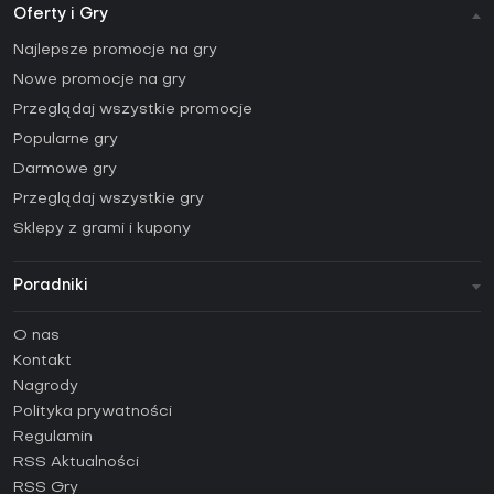
Oferty i Gry
Najlepsze promocje na gry
Nowe promocje na gry
Przeglądaj wszystkie promocje
Popularne gry
Darmowe gry
Przeglądaj wszystkie gry
Sklepy z grami i kupony
Poradniki
FAQ
O nas
Poradniki
Kontakt
Jak aktywować klucz Steam (CD Key)?
Nagrody
Jak aktywować klucz Epic Games (CD Key)?
Polityka prywatności
Regulamin
Jak aktywować klucz GOG (CD Key)?
RSS Aktualności
Jak aktywować klucz Ubisoft Connect (CD Key)?
RSS Gry