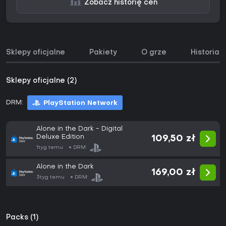
Zobacz historię cen
Sklepy oficjalne
Pakiety
O grze
Historia 
Sklepy oficjalne (2)
DRM:
PlayStation Network
Alone in the Dark - Digital
Deluxe Edition
109,50 zł
1tyg temu
DRM:
Alone in the Dark
169,00 zł
3tyg temu
DRM:
Packs (1)