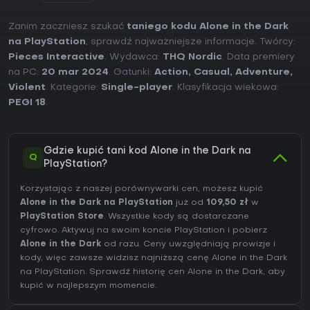
Zanim zaczniesz szukać
taniego kodu Alone in the Dark
na PlayStation
, sprawdź najważniejsze informacje. Twórcy:
Pieces Interactive
. Wydawca:
THQ Nordic
. Data premiery
na PC:
20 mar 2024
. Gatunki:
Action
,
Casual
,
Adventure
,
Violent
. Kategorie:
Single-player
. Klasyfikacja wiekowa:
PEGI 18
.
Gdzie kupić tani kod Alone in the Dark na
Q
PlayStation?
Korzystając z naszej porównywarki cen, możesz kupić
Alone in the Dark na PlayStation
już od
109,50 zł
w
PlayStation Store
. Wszystkie kody są dostarczane
cyfrowo. Aktywuj na swoim koncie PlayStation i pobierz
Alone in the Dark
od razu. Ceny uwzględniają prowizje i
kody, więc zawsze widzisz najniższą cenę Alone in the Dark
na
PlayStation
. Sprawdź
historię cen Alone in the Dark
, aby
kupić w najlepszym momencie.