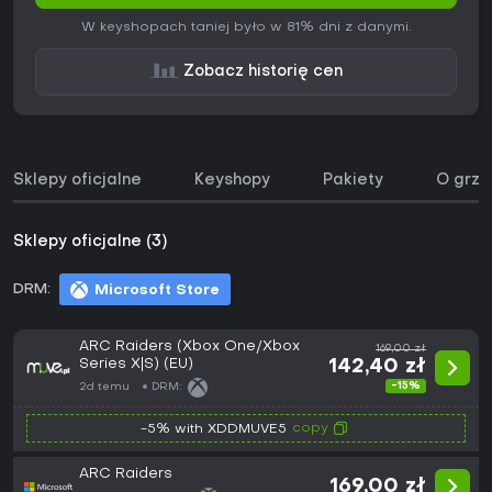
W keyshopach taniej było w 81% dni z danymi.
Zobacz historię cen
Sklepy oficjalne
Keyshopy
Pakiety
O grze
Sklepy oficjalne (3)
DRM:
Microsoft Store
ARC Raiders (Xbox One/Xbox
169,00 zł
Series X|S) (EU)
142,40 zł
-15%
2d temu
DRM:
copy
-5% with XDDMUVE5
ARC Raiders
169,00 zł