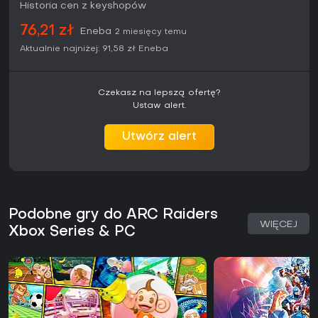
Historia cen z keyshopów
system progresji zapewnia sporo głębi, by wracać.
76,21 zł
Eneba
2 miesięcy temu
Aktualnie najniżej:
91,58 zł
Eneba
Czekasz na lepszą ofertę?
Ustaw alert.
Utwórz alert
Podobne gry do ARC Raiders
WIĘCEJ
Xbox Series & PC