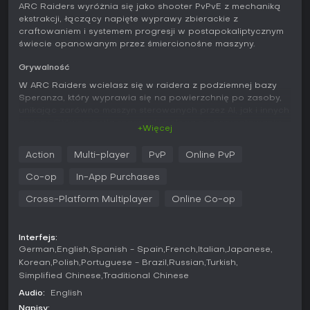
ARC Raiders wyróżnia się jako shooter PvPvE z mechaniką
ekstrakcji, łączący napięte wyprawy zbierackie z
craftowaniem i systemem progresji w postapokaliptycznym
świecie opanowanym przez śmiercionośne maszyny.
Grywalność
W ARC Raiders wcielasz się w raidera z podziemnej bazy
Speranza, który wyprawia się na powierzchnię po zasoby,
unikając zarówno maszyn sterowanych przez AI, jak i innych
graczy. Główna pętla rozgrywki polega na przygotowaniu
+Więcej
ekwipunku w warsztacie, plądrowaniu opuszczonych
budowli na górze i bezpiecznym powrocie z łupem. Walka
Action
Multi-player
PvP
Online PvP
jest precyzyjna i responsywna, z bogatym arsenałem broni -
od SMG, karabinów i shotgunów po railguny oraz broń
Co-op
In-App Purchases
energetyczną - oraz gadżetami takimi jak granaty, pułapki,
zipliny i deployables. Loadouty da się personalizować za
Cross-Platform Multiplayer
Online Co-op
pomocą augmentów, które dodają perki i dodatkowe sloty
inwentarza.
Interfejs:
Crafting odgrywa kluczową rolę; z zebranych materiałów i
German
English
Spanish - Spain
French
Italian
Japanese
części ARC tworzysz nowe przedmioty, ulepszając stacje
Korean
Polish
Portuguese - Brazil
Russian
Turkish
warsztatowe, by odblokować zaawansowane blueprints.
Simplified Chinese
Traditional Chinese
Drzewko umiejętności dzieli się na trzy gałęzie: Survival dla
Audio:
English
lepszego lootowania i skradania, Mobility dla
usprawnionego ruchu i uników oraz Conditioning dla
Napisy: