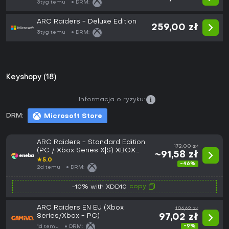
3tyg temu
DRM:
ARC Raiders - Deluxe Edition
259,00 zł
3tyg temu
DRM:
Keyshopy (18)
Informacja o ryzyku:
DRM:
Microsoft Store
ARC Raiders - Standard Edition
172,00 zł
(PC / Xbox Series X|S) XBOX
~91,58 zł
LIVE Key EUROPE
★
5.0
-46%
2d temu
DRM:
copy
-10% with XDD10
ARC Raiders EN EU (Xbox
106,62 zł
Series/Xbox - PC)
97,02 zł
-9%
1d temu
DRM: