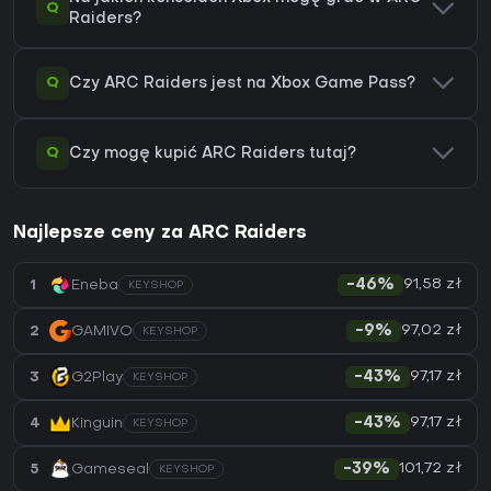
Q
Raiders?
Q
Czy ARC Raiders jest na Xbox Game Pass?
Q
Czy mogę kupić ARC Raiders tutaj?
Najlepsze ceny za ARC Raiders
91,58 zł
1
Eneba
-46%
KEYSHOP
97,02 zł
2
GAMIVO
-9%
KEYSHOP
97,17 zł
3
G2Play
-43%
KEYSHOP
97,17 zł
4
Kinguin
-43%
KEYSHOP
101,72 zł
5
Gameseal
-39%
KEYSHOP