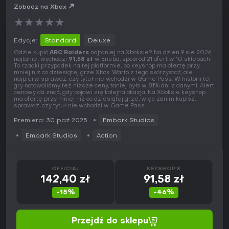
Zobacz na Xbox
★
★
★
★
★
Edycje:
Standard
Deluxe
Gdzie kupić
ARC Raiders
najtaniej na Xboksie? Na dzień 9 sie 2026
najtaniej wychodzi
91,58 zł
w Eneba, spośród 21 ofert w 10 sklepach.
To rzadki przypadek na tej platformie, bo keyshop ma ofertę przy
mniej niż co dziesiątej grze Xbox. Warto z tego skorzystać, ale
najpierw sprawdź, czy tytuł nie wchodzi w Game Pass. W historii tej
gry notowaliśmy też niższe ceny, taniej było w 81% dni z danymi. Alert
cenowy da znać, gdy pojawi się kolejna okazja. Na Xboksie keyshop
ma ofertę przy mniej niż co dziesiątej grze, więc zanim kupisz,
sprawdź, czy tytuł nie wchodzi w Game Pass.
Premiera: 30 paź 2025
Embark Studios
Embark Studios
Action
OFFICIAL
KEYSHOPS
142,40 zł
91,58 zł
-15%
-46%
Przejdź do sklepu