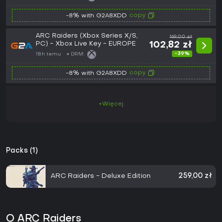
copy
-8% with G2A8XDD
ARC Raiders (Xbox Series X/S,
169,00 zł
PC) - Xbox Live Key - EUROPE
102,82 zł
-39%
18h temu
DRM:
copy
-8% with G2A8XDD
+Więcej
Packs (1)
ARC Raiders - Deluxe Edition
259,00 zł
O ARC Raiders