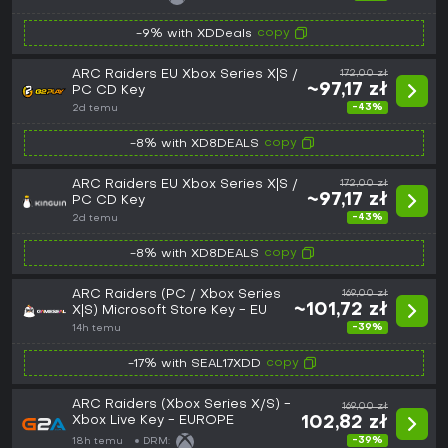
copy
-9% with XDDeals
ARC Raiders EU Xbox Series X|S /
172,00 zł
~97,17 zł
PC CD Key
-43%
2d temu
copy
-8% with XD8DEALS
ARC Raiders EU Xbox Series X|S /
172,00 zł
~97,17 zł
PC CD Key
-43%
2d temu
copy
-8% with XD8DEALS
ARC Raiders (PC / Xbox Series
169,00 zł
~101,72 zł
X|S) Microsoft Store Key - EU
-39%
14h temu
copy
-17% with SEAL17XDD
ARC Raiders (Xbox Series X/S) -
169,00 zł
Xbox Live Key - EUROPE
102,82 zł
-39%
18h temu
DRM: