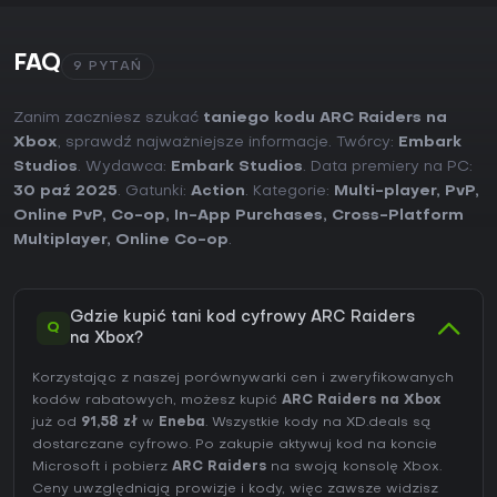
FAQ
9 PYTAŃ
Zanim zaczniesz szukać
taniego kodu ARC Raiders na
Xbox
, sprawdź najważniejsze informacje. Twórcy:
Embark
Studios
. Wydawca:
Embark Studios
. Data premiery na PC:
30 paź 2025
. Gatunki:
Action
. Kategorie:
Multi-player
,
PvP
,
Online PvP
,
Co-op
,
In-App Purchases
,
Cross-Platform
Multiplayer
,
Online Co-op
.
Gdzie kupić tani kod cyfrowy ARC Raiders
Q
na Xbox?
Korzystając z naszej porównywarki cen i zweryfikowanych
kodów rabatowych, możesz kupić
ARC Raiders na Xbox
już od
91,58 zł
w
Eneba
. Wszystkie kody na XD.deals są
dostarczane cyfrowo. Po zakupie aktywuj kod na koncie
Microsoft i pobierz
ARC Raiders
na swoją konsolę Xbox.
Ceny uwzględniają prowizje i kody, więc zawsze widzisz