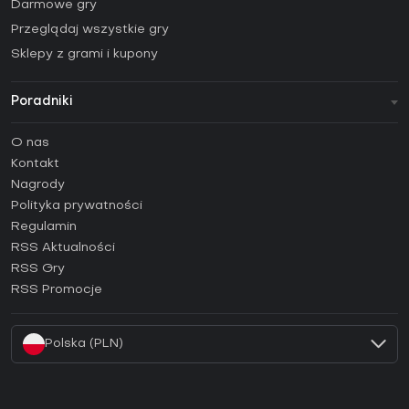
Darmowe gry
Przeglądaj wszystkie gry
Sklepy z grami i kupony
Poradniki
FAQ
O nas
Poradniki
Kontakt
Jak aktywować klucz Steam (CD Key)?
Nagrody
Jak aktywować klucz Epic Games (CD Key)?
Polityka prywatności
Regulamin
Jak aktywować klucz GOG (CD Key)?
RSS Aktualności
Jak aktywować klucz Ubisoft Connect (CD Key)?
RSS Gry
Jak aktywować klucz EA App (CD Key)?
RSS Promocje
Jak aktywować klucz Battle.net (CD Key)?
Polska (PLN)