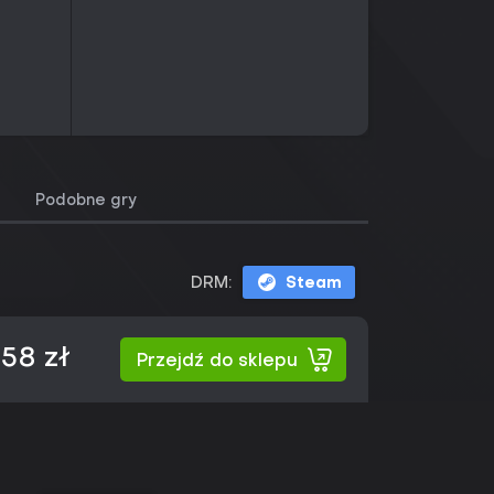
Podobne gry
DRM:
Steam
,58 zł
Przejdź do sklepu