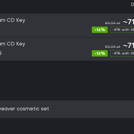
D
am CD Key
~71
85,59 zł
-16%
-8% with 
am CD Key
~71
85,59 zł
-16%
-8% with 
weaver cosmetic set