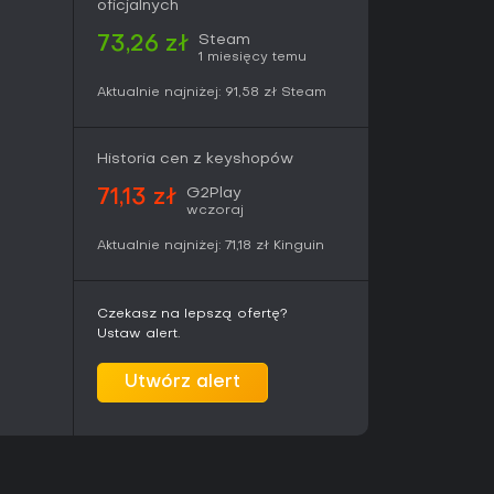
oficjalnych
Steam
73,26 zł
1 miesięcy temu
Aktualnie najniżej:
91,58 zł
Steam
Historia cen z keyshopów
G2Play
71,13 zł
wczoraj
Aktualnie najniżej:
71,18 zł
Kinguin
Czekasz na lepszą ofertę?
Ustaw alert.
Utwórz alert