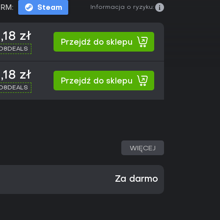
Informacja o ryzyku:
RM:
Steam
,18 zł
Przejdź do sklepu
XD8DEALS
,18 zł
Przejdź do sklepu
XD8DEALS
WIĘCEJ
Za darmo