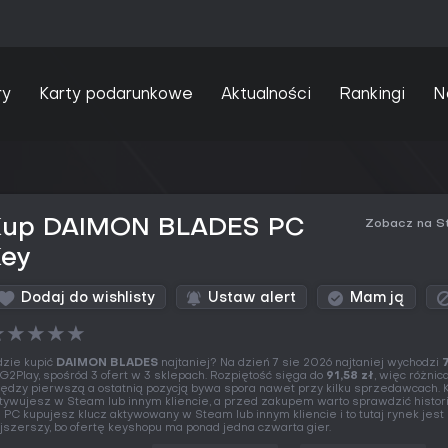
ry
Karty podarunkowe
Aktualności
Rankingi
N
Kup DAIMON BLADES PC
Zobacz na S
Key
Dodaj do wishlisty
Ustaw alert
Mam ją
★
★
★
★
★
zie kupić
DAIMON BLADES
najtaniej? Na dzień 7 sie 2026 najtaniej wychodzi
7
G2Play, spośród 3 ofert w 3 sklepach. Rozpiętość sięga do
91,58 zł
, więc różnic
ędzy pierwszą a ostatnią pozycją bywa spora nawet przy kilku sprzedawcach. 
tywujesz w Steam lub innym kliencie, a przed zakupem warto sprawdzić histori
 PC kupujesz klucz aktywowany w Steam lub innym kliencie i to tutaj rynek jest
jszerszy, bo ofertę keyshopu ma ponad jedna czwarta gier.