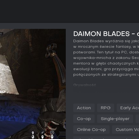
DAIMON BLADES - o
Daimon Blades wyróżnia się jak
w mrocznym świecie fantasy, w 
potworami. Ten tytuł na PC, dos
wojownika-mnicha z zakonu Secr
mentora w głębi chaotycznych kra
ewolucji broni, gra przyciąga m
połączonych ze strategicznymi u
Grywalność
W Daimon Blades podstawą roz
stawiasz czoła abominacjom i t
daimonami - każda z nich zawie
Action
RPG
Early A
specyficzne zdolności i atrybut
podczas runów, co pozwala odb
Co-op
Single-player
między sesjami umożliwiają sięg
poprzez awanse poziomów, zbier
Online Co-op
Custom Vo
proceduralnie generowanych po
Walka wymaga opanowania pona