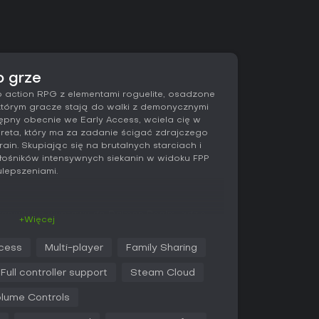
 grze
o action RPG z elementami roguelite, osadzone
którym gracze stają do walki z demonycznymi
tępny obecnie we Early Access, wciela cię w
eta, który ma za zadanie ścigać zdrajczego
in. Skupiając się na brutalnych starciach i
iłośników intensywnych siekanin w widoku FPP
lepszeniami.
grywki są wyprawy do Daimon Realm, gdzie
+Więcej
ropisz Hermita. Używasz broni nasyconych
ra unikalnego daimona, który nadaje
ccess
Multi-player
Family Sharing
y. Broń wzmacnia się, wchłaniając krew wrogów
lokować nowe moce, a stałe ulepszenia
Full controller support
Steam Cloud
anie dalej. Elementy RPG obejmują rozwój
anie zasobów i crafting, wszystko w
lume Controls
ziomach rozłożonych na dziewięć biomów.
d 20 typów wrogów i czterech trudnych