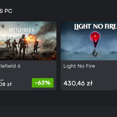
S PC
lefield 6
Light No Fire
 zł
-63%
430,46 zł
08 zł