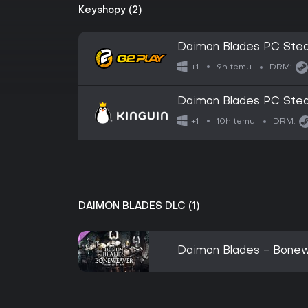
Keyshopy (2)
Daimon Blades PC Ste
9h temu
+1
DRM:
Daimon Blades PC Ste
10h temu
+1
DRM:
DAIMON BLADES DLC (1)
Daimon Blades - Bone