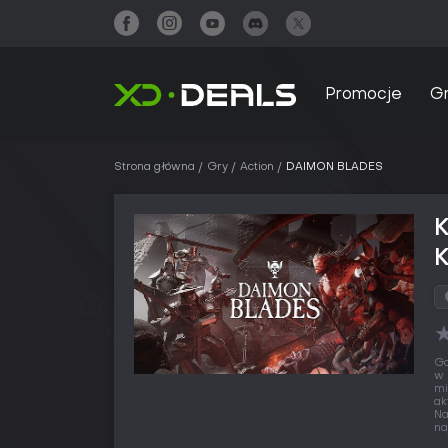
Promocje
G
Strona główna
Gry
Action
DAIMON BLADES
Gd
w 
mi
ak
Na
na