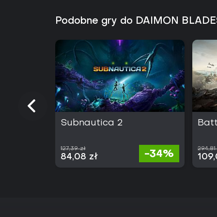
Podobne gry do DAIMON BLADE
Subnautica 2
Batt
127,39 zł
294,81
-34%
84,08 zł
109,