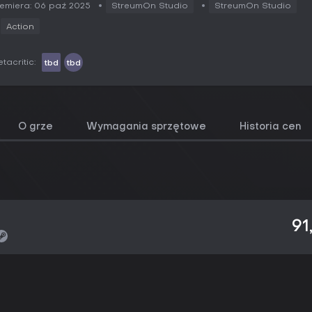
emiera: 06 paź 2025
StreumOn Studio
StreumOn Studio
Action
tacritic:
tbd
tbd
O grze
Wymagania sprzętowe
Historia cen
91