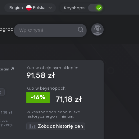
Region:
Polska
Keyshops:
Wszystkie platformy
agrody
Kup w oficjalnym sklepie:
team
91,58 zł
Kup w keyshopach:
-16%
71,18 zł
W keyshopach cena bliska
1,18 zł
historycznego minimum.
a
Klucz
ę ceny.
Zobacz historię cen