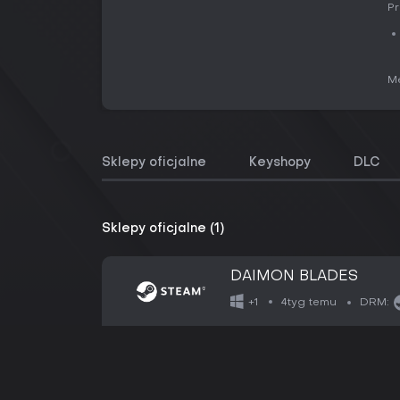
Pr
Me
Sklepy oficjalne
Keyshopy
DLC
Sklepy oficjalne (1)
DAIMON BLADES
4tyg temu
+1
DRM: