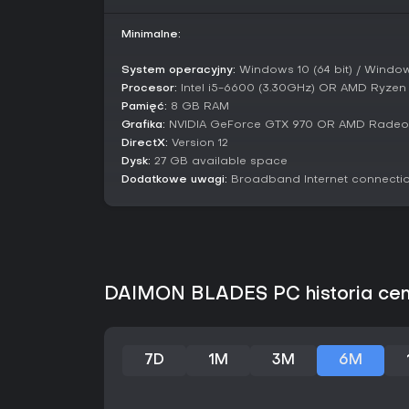
Minimalne:
System operacyjny:
Windows 10 (64 bit) / Windows
Procesor:
Intel i5-6600 (3.30GHz) OR AMD Ryzen
Pamięć:
8 GB RAM
Grafika:
NVIDIA GeForce GTX 970 OR AMD Radeo
DirectX:
Version 12
Dysk:
27 GB available space
Dodatkowe uwagi:
Broadband Internet connecti
DAIMON BLADES PC historia ce
7D
1M
3M
6M