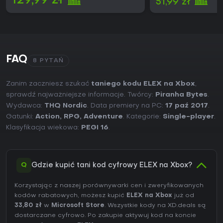
129,99 zł
51,99 zł
dopracowanych tutoriali czy zrównoważonego poziomu
trudności od samego startu.
FAQ
8 PYTAŃ
Zanim zaczniesz szukać
taniego kodu ELEX na Xbox
,
sprawdź najważniejsze informacje. Twórcy:
Piranha Bytes
.
Wydawca:
THQ Nordic
. Data premiery na PC:
17 paź 2017
.
Gatunki:
Action
,
RPG
,
Adventure
. Kategorie:
Single-player
.
Klasyfikacja wiekowa:
PEGI 16
.
Q
Gdzie kupić tani kod cyfrowy ELEX na Xbox?
Korzystając z naszej porównywarki cen i zweryfikowanych
kodów rabatowych, możesz kupić
ELEX na Xbox
już od
33,80 zł
w
Microsoft Store
. Wszystkie kody na XD.deals są
dostarczane cyfrowo. Po zakupie aktywuj kod na koncie