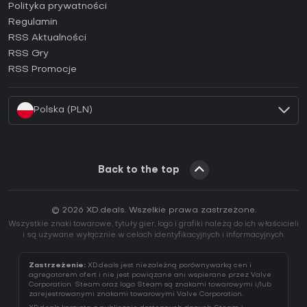
Jak aktywować klucz Epic Games (CD Key)?
Polityka prywatności
Regulamin
Jak aktywować klucz GOG (CD Key)?
RSS Aktualności
Jak aktywować klucz Ubisoft Connect (CD Key)?
RSS Gry
Jak aktywować klucz EA App (CD Key)?
RSS Promocje
Jak aktywować klucz Battle.net (CD Key)?
Polska (PLN)
Back to the top
© 2026 XD.deals. Wszelkie prawa zastrzeżone.
Wszystkie znaki towarowe, tytuły gier, logo i grafiki należą do ich właścicieli
i są używane wyłącznie w celach identyfikacyjnych i informacyjnych.
Zastrzeżenie:
XD.deals jest niezależną porównywarką cen i
agregatorem ofert i nie jest powiązane ani wspierane przez Valve
Corporation. Steam oraz logo Steam są znakami towarowymi i/lub
zarejestrowanymi znakami towarowymi Valve Corporation.