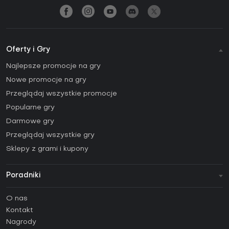
Oferty i Gry
Najlepsze promocje na gry
Nowe promocje na gry
Przeglądaj wszystkie promocje
Popularne gry
Darmowe gry
Przeglądaj wszystkie gry
Sklepy z grami i kupony
Poradniki
FAQ
O nas
Poradniki
Kontakt
Jak aktywować klucz Steam (CD Key)?
Nagrody