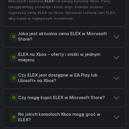
Microsoft i pobierz
ELEX
na swoją konsolę Xbox. Ceny
uwzględniają prowizje i kody, więc zawsze widzisz
najniższą cenę ELEX na
Xbox
. Sprawdź
historię cen ELEX
,
aby kupić w najlepszym momencie.
Jaka jest aktualna cena ELEX w Microsoft
Q
Store?
ELEX na Xbox - oferty i zniżki w jednym
Q
miejscu
Czy ELEX jest dostępne w EA Play lub
Q
Ubisoft+ na Xbox?
Q
Czy mogę kupić ELEX w Microsoft Store?
Na jakich konsolach Xbox mogę grać w
Q
ELEX?