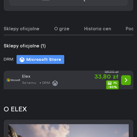
Sklepy oficjalne
O grze
Historia cen
Podo
Sklepy oficjalne (1)
DRM:
Microsoft Store
169,00 zł
Elex
33,80 zł
3d temu
DRM:
-80%
O ELEX