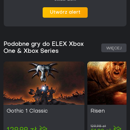
samodzielność i zysk, zapewniając dostęp do broni palnej,
stymulantów i narzędzi o anarchicznym charakterze.
Utwórz alert
Przyłączenie się do jednej z frakcji odblokowuje unikalne
wątki fabularne, handlarzy i zdolności, przy zachowaniu
możliwości zmiany sojuszy lub działania neutralnego. Z
każdym NPC można nawiązać interakcję lub go
wyeliminować, a gra śledzi te decyzje, modyfikując dialogi,
zadania i stan świata.
Podobne gry do ELEX Xbox
WIĘCEJ
Czy warto zagrać?
One & Xbox Series
Recenzje ELEX są mieszane - zarówno wśród graczy, jak i
krytyków. Chwalona jest ambicja projektu, znaczenie
dokonywanych wyborów oraz satysfakcjonujące poczucie
progresji po pokonaniu początkowego skoku trudności.
Osoby ceniące przemyślane tempo, rozbudowany system
frakcji i swobodną eksplorację często uznają grę za
satysfakcjonującą po poświęceniu czasu na opanowanie
wczesnych wyzwań. Tytuł działa na konsolach Xbox One i
Xbox Series, z obsługą wsteczną zapewniającą możliwość
powrotu do gry wiele lat po premierze. Nie ma sezonowych
aktualizacji ani większych dodatków zmieniających
Gothic 1 Classic
Risen
podstawową wersję, dzięki czemu oryginalna wizja
pozostaje nienaruszona. Gra przypadnie do gustu osobom,
które nie boją się trudnego początku i chcą samodzielnie
129,98 zł
poznawać jej mechaniki, a nie tym, którzy oczekują