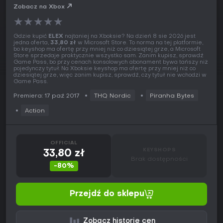
Zobacz na Xbox
★
★
★
★
★
Gdzie kupić
ELEX
najtaniej na Xboksie? Na dzień 8 sie 2026 jest
jedna oferta,
33,80 zł
w Microsoft Store. To norma na tej platformie,
bo keyshop ma ofertę przy mniej niż co dziesiątej grze, a Microsoft
Store sprzedaje praktycznie wszystko sam. Zanim kupisz, sprawdź
Game Pass, bo przy cenach konsolowych abonament bywa tańszy niż
pojedynczy tytuł. Na Xboksie keyshop ma ofertę przy mniej niż co
dziesiątej grze, więc zanim kupisz, sprawdź, czy tytuł nie wchodzi w
Game Pass.
Premiera: 17 paź 2017
THQ Nordic
Piranha Bytes
Action
OFFICIAL
KEYSHOPS
33,80 zł
Brak dostępności
-80%
Przejdź do sklepu
Zobacz historię cen