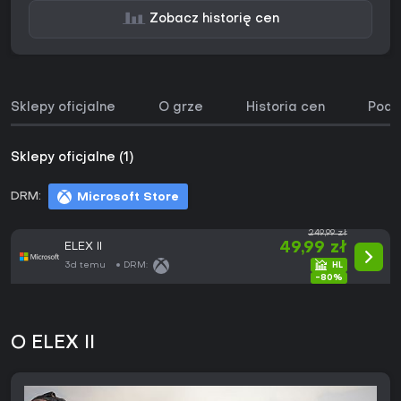
Zobacz historię cen
Sklepy oficjalne
O grze
Historia cen
Podo
Sklepy oficjalne (1)
DRM:
Microsoft Store
249,99 zł
ELEX II
49,99 zł
3d temu
DRM:
-80%
O ELEX II