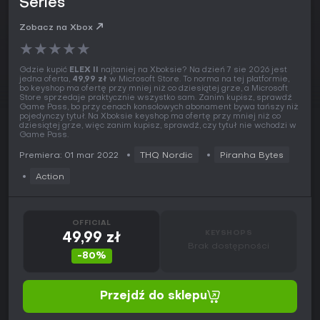
Series
Zobacz na Xbox
★
★
★
★
★
Gdzie kupić
ELEX II
najtaniej na Xboksie? Na dzień 7 sie 2026 jest
jedna oferta,
49,99 zł
w Microsoft Store. To norma na tej platformie,
bo keyshop ma ofertę przy mniej niż co dziesiątej grze, a Microsoft
Store sprzedaje praktycznie wszystko sam. Zanim kupisz, sprawdź
Game Pass, bo przy cenach konsolowych abonament bywa tańszy niż
pojedynczy tytuł. Na Xboksie keyshop ma ofertę przy mniej niż co
dziesiątej grze, więc zanim kupisz, sprawdź, czy tytuł nie wchodzi w
Game Pass.
Premiera: 01 mar 2022
THQ Nordic
Piranha Bytes
Action
OFFICIAL
KEYSHOPS
49,99 zł
Brak dostępności
-80%
Przejdź do sklepu