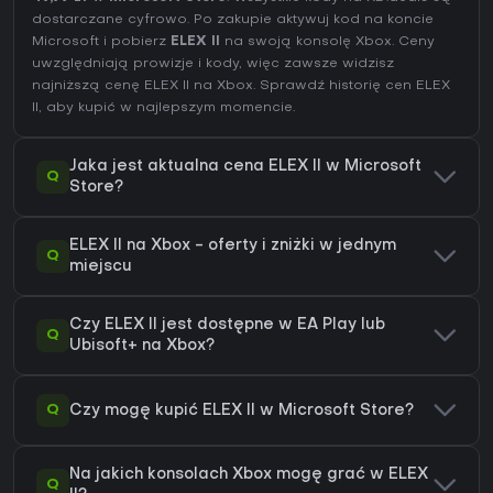
dostarczane cyfrowo. Po zakupie aktywuj kod na koncie
Microsoft i pobierz
ELEX II
na swoją konsolę Xbox. Ceny
uwzględniają prowizje i kody, więc zawsze widzisz
najniższą cenę ELEX II na
Xbox
. Sprawdź
historię cen ELEX
II
, aby kupić w najlepszym momencie.
Jaka jest aktualna cena ELEX II w Microsoft
Q
Store?
ELEX II na Xbox - oferty i zniżki w jednym
Q
miejscu
Czy ELEX II jest dostępne w EA Play lub
Q
Ubisoft+ na Xbox?
Q
Czy mogę kupić ELEX II w Microsoft Store?
Na jakich konsolach Xbox mogę grać w ELEX
Q