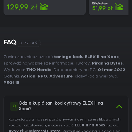
129,98 zł
129,99 zł
51,99 zł
FAQ
8 PYTAŃ
Zanim zaczniesz szukać
taniego kodu ELEX II na Xbox
,
sprawdź najważniejsze informacje. Twórcy:
Piranha Bytes
.
Wydawca:
THQ Nordic
. Data premiery na PC:
01 mar 2022
.
Gatunki:
Action
,
RPG
,
Adventure
. Klasyfikacja wiekowa:
PEGI 18
.
Gdzie kupić tani kod cyfrowy ELEX II na
Q
Xbox?
Korzystając z naszej porównywarki cen i zweryfikowanych
kodów rabatowych, możesz kupić
ELEX II na Xbox
już od
49,99 zł
w
Microsoft Store
. Wszystkie kody na XD.deals są