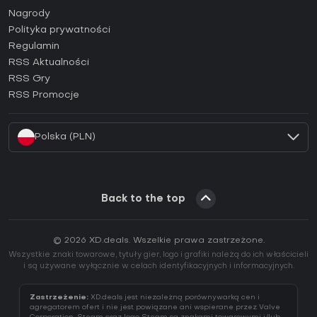
Jak aktywować klucz Steam (CD Key)?
Nagrody
Jak aktywować klucz Epic Games (CD Key)?
Polityka prywatności
Regulamin
Jak aktywować klucz GOG (CD Key)?
RSS Aktualności
Jak aktywować klucz Ubisoft Connect (CD Key)?
RSS Gry
Jak aktywować klucz EA App (CD Key)?
RSS Promocje
Jak aktywować klucz Battle.net (CD Key)?
Polska (PLN)
Back to the top
© 2026 XD.deals. Wszelkie prawa zastrzeżone.
Wszystkie znaki towarowe, tytuły gier, logo i grafiki należą do ich właścicieli
i są używane wyłącznie w celach identyfikacyjnych i informacyjnych.
Zastrzeżenie:
XD.deals jest niezależną porównywarką cen i
agregatorem ofert i nie jest powiązane ani wspierane przez Valve