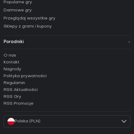
Popularne gry
Darmowe gry
Przeglądaj wszystkie gry
Sklepy z grami i kupony
Poradniki
FAQ
O nas
Poradniki
Kontakt
Jak aktywować klucz Steam (CD Key)?
Nagrody
Jak aktywować klucz Epic Games (CD Key)?
Polityka prywatności
Regulamin
Jak aktywować klucz GOG (CD Key)?
RSS Aktualności
Jak aktywować klucz Ubisoft Connect (CD Key)?
RSS Gry
Jak aktywować klucz EA App (CD Key)?
RSS Promocje
Jak aktywować klucz Battle.net (CD Key)?
Polska (PLN)