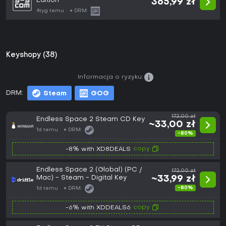
Edition
365,99 zł
4tyg temu
DRM:
Keyshopy (38)
Informacja o ryzyku:
DRM:
Steam
GOG
172,00 zł
Endless Space 2 Steam CD Key
~33,00 zł
1d temu
DRM:
-80%
copy
-8% with XD8DEALS
Endless Space 2 (Global) (PC /
172,00 zł
Mac) - Steam - Digital Key
~33,99 zł
-80%
1d temu
DRM:
copy
-6% with XDDEALS6