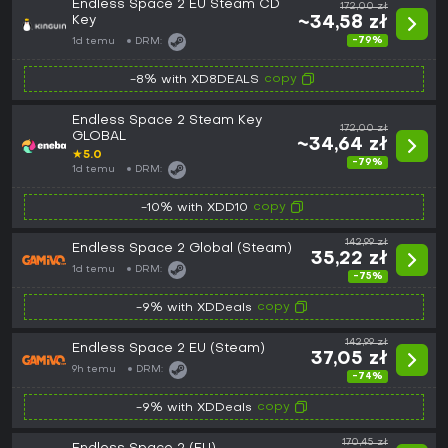
Endless Space 2 EU Steam CD
172,00 zł
Key
~34,58 zł
-79%
1d temu
DRM:
copy
-8% with XD8DEALS
Endless Space 2 Steam Key
172,00 zł
GLOBAL
~34,64 zł
★
5.0
-79%
1d temu
DRM:
copy
-10% with XDD10
142,99 zł
Endless Space 2 Global (Steam)
35,22 zł
1d temu
DRM:
-75%
copy
-9% with XDDeals
142,99 zł
Endless Space 2 EU (Steam)
37,05 zł
9h temu
DRM:
-74%
copy
-9% with XDDeals
170,45 zł