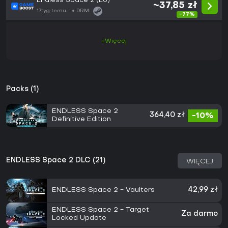
Endless Space 2 (EU)
~37,85 zł
17tyg temu
DRM:
-77%
+Więcej
Packs (1)
ENDLESS Space 2
364,40 zł
-10%
Definitive Edition
ENDLESS Space 2 DLC (21)
WIĘCEJ
ENDLESS Space 2 - Vaulters
42,99 zł
ENDLESS Space 2 - Target
Za darmo
Locked Update