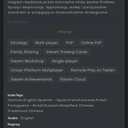
niegdyś rządzonej przez starożytne istoty zwane Endless,
łącząc eksplorację, dyplomację, walkę i zarządzanie
zasobami w wciągające doświadczenie strategiczne.
Rozgrywka
W ENDLESS Space 2 podstawowa pętla opiera się na
+Więcej
klasycznych zasadach 4X: eksploruj, rozszerzaj, eksploatuj i
eksterminuj. Gracze zaczynają od wysyłania statków, by
Strategy
Multi-player
PvP
Online PvP
odkrywać nowe układy gwiezdne - każdy z nich kryje do
pięciu planet o unikalnych środowiskach, klimatach i
Family Sharing
Steam Trading Cards
anomaliach wpływających na produkcję i rozwój.
Kolonizacja wymaga badań, a po osiedleniu planety można
Steam Workshop
Single-player
je specjalizować pod kątem bonusów w dziedzinach takich
Cross-Platform Multiplayer
Remote Play on Tablet
jak przemysł czy nauka. Budowa ulepszeń systemów
odblokowuje dodatkowe przewagi, w tym te dostosowane
Steam Achievements
Steam Cloud
do konkretnych elementów gry.
Badania rozwijają się w czterech drzewach: militarnym,
Interfejs:
naukowo-technologicznym, biznesowo-handlowym oraz
German
English
Spanish - Spain
French
Korean
Polish
rozwoju imperium, każde z pięcioma poziomami.
Portuguese - Brazil
Russian
Simplified Chinese
Szczegółowy system polityczny pozwala populacjom
Traditional Chinese
tworzyć partie oparte na sympatii do industrialistów,
naukowców, militarystów, pacyfistów, ekologów czy grup
Audio:
English
religijnych. Te partie wpływają na ustawy uchwalane w
Napisy:
Senacie, dając bonusy na całą skalę imperium, a typy