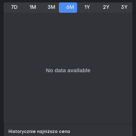
pozytywnych z mniejszej próby, co świadczy o ciągłym
7D
1M
3M
6M
1Y
2Y
3Y
zaangażowaniu społeczności. Gra dostaje okresowe
aktualizacje z nowymi frakcjami i funkcjami, pozostając
świeżą lata po premierze w 2017 roku.
Jeśli lubisz głęboką turową strategię z polityką,
personalizacją i walkami kosmicznymi, ten tytuł zapewni
satysfakcję. Pasuje do graczy ceniących złożone imperia
zamiast szybkiej akcji, choć krzywa uczenia może zaskoczyć
nowicjuszy. Dla poszukiwaczy przemyślanego 4X z wysoką
regrywalnością ENDLESS Space 2 to pewny wybór.
Historycznie najniższa cena