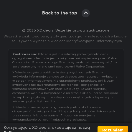
Back to the top
© 2026 XD.deals. Wszelkie prawa zastrzeżone.
Wszystkie znaki towarowe, tytuły gier, logo i grafiki należą do ich właścicieli
i są używane wyłącznie w celach identyfikacyjnych i informacyjnych.
Zastrzeżenie:
XD.deals jest niezależną porównywarką cen i
agregatorem ofert i nie jest powiązane ani wspierane przez Valve
Corporation. Steam oraz logo Steam są znakami towarowymi i/lub
zarejestrowanymi znakami towarowymi Valve Corporation.
XD.deals korzysta z publicznie dostępnych danych Steam i
wyświetla informacje cenowe ze sklepów zewnętrznych wyłącznie
w celach informacyjnych. Nie sprzedajemy produktów ani kluczy
cyfrowych i nie gwarantujemy dokładności, dostępności ani
ważności prezentowanych ofert lub kluczy. Zawsze weryfikuj
ostateczne warunki bezpośrednio na stronie sklepu przed zakupem.
Zakup kluczy cyfrowych w sklepach zewnętrznych odbywa się na
własne ryzyko Użytkownika.
XD.deals uczestniczy w programach partnerskich i może
otrzymywać prowizję od kwalifikujących się zakupów dokonanych
przez nasze linki. Jako partner Amazon otrzymujemy
wynagrodzenie od kwalifikujących się zakupów.
Korzystając z XD.deals, akceptujesz naszą
Rozumiem