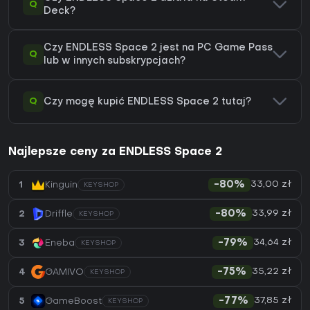
Q
Deck?
Czy ENDLESS Space 2 jest na PC Game Pass
Q
lub w innych subskrypcjach?
Q
Czy mogę kupić ENDLESS Space 2 tutaj?
Najlepsze ceny za ENDLESS Space 2
33,00 zł
1
Kinguin
-80%
KEYSHOP
33,99 zł
2
Driffle
-80%
KEYSHOP
34,64 zł
3
Eneba
-79%
KEYSHOP
35,22 zł
4
GAMIVO
-75%
KEYSHOP
37,85 zł
5
GameBoost
-77%
KEYSHOP