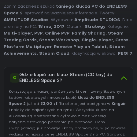
Zanim zaczniesz szukać
taniego klucza PC do ENDLESS
Space 2
, sprawdź najważniejsze informacje. Twórcy:
AMPLITUDE Studios
. Wydawca:
Amplitude STUDIOS
. Data
premiery na PC:
18 maj 2017
. Gatunki:
Strategy
. Kategorie:
Multi-player
,
PvP
,
Online PvP
,
Family Sharing
,
Steam
Trading Cards
,
Steam Workshop
,
Single-player
,
Cross-
Platform Multiplayer
,
Remote Play on Tablet
,
Steam
Achievements
,
Steam Cloud
. Klasyfikacja wiekowa:
PEGI 7
.
Gdzie kupić tani klucz Steam (CD key) do
Q
ENDLESS Space 2?
Korzystając z naszej porównywarki cen i zweryfikowanych
kodów rabatowych, możesz kupić
klucz do ENDLESS
Space 2
już od
33,00 zł
. Ta oferta jest dostępna w
Kinguin
i należy do najtańszych na rynku. Wszystkie klucze na
XD.deals są dostarczane cyfrowo z możliwością
natychmiastowego pobrania po płatności. Ceny
uwzględniają już prowizje i kody promocyjne, więc zawsze
widzisz najniższą cenę ENDLESS Space 2 na
PC
. Sprawdź