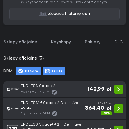
W keyshopach taniej było w 86% dni z danymi.
Zobacz historię cen
Sklepy oficjalne
Keyshopy
Pakiety
DLC
Sklepy oficjalne (3)
DRM:
Steam
GOG
ENDLESS Space 2
142,99 zł
4tyg temu
DRM:
ENDLESS™ Space 2 Definitive
404,90 zł
Edition
364,40 zł
-10%
2tyg temu
DRM:
ENDLESS Space™ 2 - Definitive