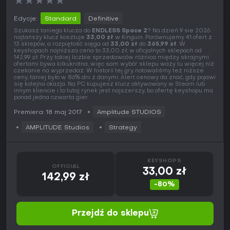
★
★
★
★
★
Edycje:
Standard
Definitive
Szukasz taniego klucza do
ENDLESS Space 2
? Na dzień 9 sie 2026
najtańszy klucz kosztuje
33,00 zł
w Kinguin. Porównujemy 41 ofert z
13 sklepów, a rozpiętość sięga od
33,00 zł
do
365,99 zł
. W
keyshopach najniższa cena to 33,00 zł, w oficjalnych sklepach od
142,99 zł. Przy takiej liczbie sprzedawców różnica między skrajnymi
ofertami bywa kilkukrotna, więc sam wybór sklepu waży tu więcej niż
czekanie na wyprzedaż. W historii tej gry notowaliśmy też niższe
ceny, taniej było w 86% dni z danymi. Alert cenowy da znać, gdy pojawi
się kolejna okazja. Na PC kupujesz klucz aktywowany w Steam lub
innym kliencie i to tutaj rynek jest najszerszy, bo ofertę keyshopu ma
ponad jedna czwarta gier.
Premiera: 18 maj 2017
Amplitude STUDIOS
AMPLITUDE Studios
Strategy
KEYSHOPS
OFFICIAL
33,00 zł
142,99 zł
-80%
Przejdź do sklepu