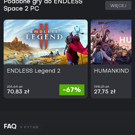
Podobne gry do ENDLESS
WIĘCEJ
Space 2 PC
ENDLESS Legend 2
HUMANKIND
214,64 zł
198,21 zł
-67%
70,83 zł
27,75 zł
FAQ
9 PYTAŃ