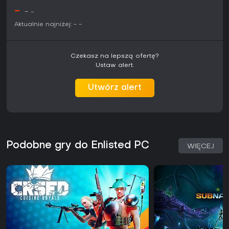
mogą pasować lepiej, ale darmowy dostęp ułatwia
-
przetestowanie.
-
-
Aktualnie najniżej:
-
-
Czekasz na lepszą ofertę?
Ustaw alert.
Utwórz alert
Podobne gry do Enlisted PC
WIĘCEJ