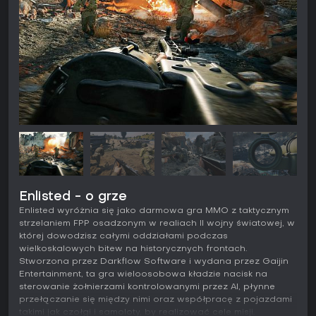
Enlisted - o grze
Enlisted wyróżnia się jako darmowa gra MMO z taktycznym
strzelaniem FPP osadzonym w realiach II wojny światowej, w
której dowodzisz całymi oddziałami podczas
wielkoskalowych bitew na historycznych frontach.
Stworzona przez Darkflow Software i wydana przez Gaijin
Entertainment, ta gra wieloosobowa kładzie nacisk na
sterowanie żołnierzami kontrolowanymi przez AI, płynne
przełączanie się między nimi oraz współpracę z pojazdami
takimi jak czołgi i samoloty, by realizować cele misji.