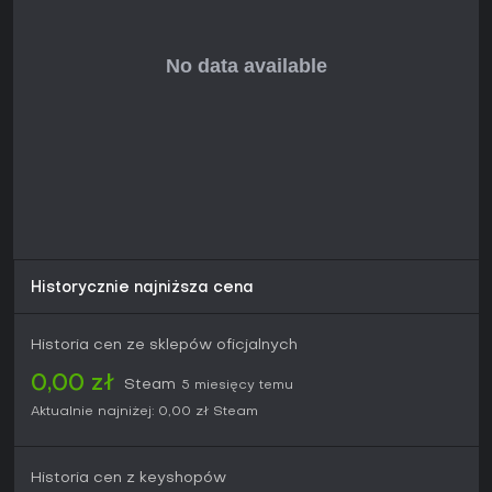
Bitwy toczą się na mapach wzorowanych na真实nych
wydarzeniach: lądowanie w Normandii, bitwa o Moskwę,
Tunezja, kampanie pacyficzne jak Guadalcanal czy bitwa o
Berlin. Broń obejmuje ponad 250 typów z dbałością o
detale, np. granaty fosforowe i zaawansowane modele
obrażeń dla pojazdów. Dzięki temu możesz dostosowywać
oddziały między nacjami, tworząc armie pod swój styl gry i
kontekst historyczny.
Czy warto grać?
Dzięki ciągłemu wsparciu w aktualizacjach, jak marcowa
Hidden Threat z 2026 roku dodająca klasę Saboteur, nowe
bronie, pojazdy i ray tracing, Enlisted wciąż żyje i się
rozwija. Eventy typu Armory: Saboteurs do kwietnia 2026 czy
Historycznie najniższa cena
ofensywa wiedeńska dostarczają nowych wyzwań i
nagród, obok 3-4 przepustek bojowych rocznie.
Historia cen ze sklepów oficjalnych
Recenzje graczy wskazują na Very Positive z 41 369 opiniami
i 81% pozytywnych w ostatnich miesiącach, choć niektórzy
0,00 zł
Steam
5 miesięcy temu
narzekają na wolny progres i sporadyczne bugi. Dla fanów
Aktualnie najniżej:
0,00 zł
Steam
taktycznego zarządzania oddziałami w multiplayerowym
WWII to gra o dużej głębi i bez opłat na start - idealna, jeśli
lubisz koordynować zespoły i pojazdy w historycznych
bitwach. Jeśli wolisz szybką solową akcję, inne strzelanki
Historia cen z keyshopów