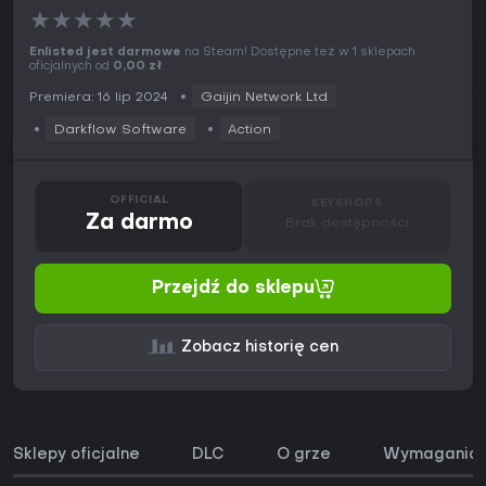
★
★
★
★
★
Enlisted jest darmowe
na Steam! Dostępne też w 1 sklepach
oficjalnych od
0,00 zł
.
Premiera: 16 lip 2024
Gaijin Network Ltd
Darkflow Software
Action
OFFICIAL
KEYSHOPS
Za darmo
Brak dostępności
Przejdź do sklepu
Zobacz historię cen
Sklepy oficjalne
DLC
O grze
Wymagania 