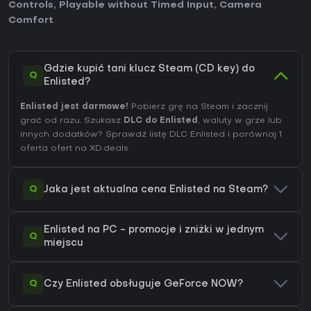
Controls
,
Playable without Timed Input
,
Camera
Comfort
.
Gdzie kupić tani klucz Steam (CD key) do
Q
Enlisted?
Enlisted jest darmowe!
Pobierz grę na Steam i zacznij
grać od razu. Szukasz
DLC do Enlisted
, waluty w grze lub
innych dodatków?
Sprawdź listę DLC Enlisted
i porównaj 1
oferta ofert na XD.deals.
Q
Jaka jest aktualna cena Enlisted na Steam?
Enlisted na PC - promocje i zniżki w jednym
Q
miejscu
Q
Czy Enlisted obsługuje GeForce NOW?