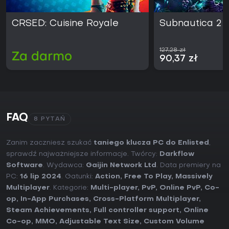
CRSED: Cuisine Royale
Subnautica 2
127,28 zł
Za darmo
90,37 zł
FAQ
8 PYTAŃ
Zanim zaczniesz szukać
taniego klucza PC do Enlisted
,
sprawdź najważniejsze informacje. Twórcy:
Darkflow
Software
. Wydawca:
Gaijin Network Ltd
. Data premiery na
PC:
16 lip 2024
. Gatunki:
Action
,
Free To Play
,
Massively
Multiplayer
. Kategorie:
Multi-player
,
PvP
,
Online PvP
,
Co-
op
,
In-App Purchases
,
Cross-Platform Multiplayer
,
Steam Achievements
,
Full controller support
,
Online
Co-op
,
MMO
,
Adjustable Text Size
,
Custom Volume