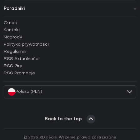
Poradniki
FAQ
O nas
Poradniki
Kontakt
Jak aktywować klucz Steam (CD Key)?
Nagrody
Jak aktywować klucz Epic Games (CD Key)?
Polityka prywatności
Regulamin
Jak aktywować klucz GOG (CD Key)?
RSS Aktualności
Jak aktywować klucz Ubisoft Connect (CD Key)?
RSS Gry
Jak aktywować klucz EA App (CD Key)?
RSS Promocje
Jak aktywować klucz Battle.net (CD Key)?
Polska (PLN)
Back to the top
© 2026 XD.deals. Wszelkie prawa zastrzeżone.