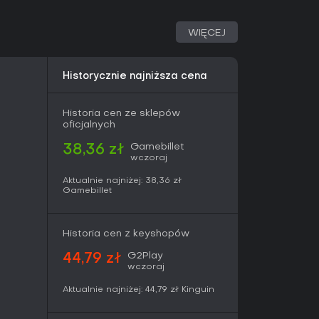
c pokazuje 83 od krytyków i 8.5 od graczy.
WIĘCEJ
stawiające na historię i unikalne mechaniki jak
feruje szczere wzruszenia. Fani dynamicznej
ostotę i chwilową monotonię za wadę. Dostępna
rciem, w tym aktualizacjami kamery dla Switch
Historycznie najniższa cena
 przemyślanych indie.
Historia cen ze sklepów
oficjalnych
Gamebillet
38,36 zł
wczoraj
Aktualnie najniżej:
38,36 zł
Gamebillet
Historia cen z keyshopów
G2Play
44,79 zł
wczoraj
Aktualnie najniżej:
44,79 zł
Kinguin