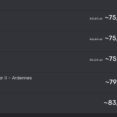
~75
83,87 zł
~75
83,87 zł
~75
84,04 zł
r II - Ardennes
~79
~83