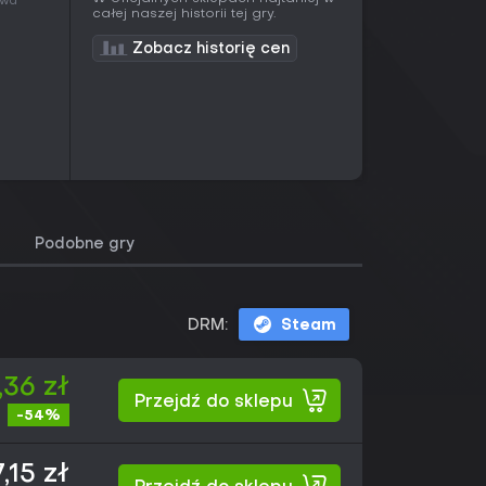
ywa
całej naszej historii tej gry.
Zobacz historię cen
Podobne gry
DRM:
Steam
,36 zł
Przejdź do sklepu
-54%
,15 zł