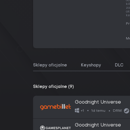
od
ki
za
ak
ke
Pr
Me
Sklepy oficjalne
Keyshopy
DLC
Sklepy oficjalne (9)
Goodnight Universe
1d temu
+1
DRM:
Goodnight Universe