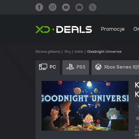
Promocje
G
Strona główna
Gry
Indie
Goodnight Universe
PC
PS5
Xbox Series X|
Sz
ko
38