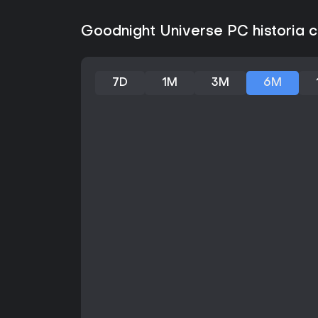
Goodnight Universe PC historia 
7D
1M
3M
6M