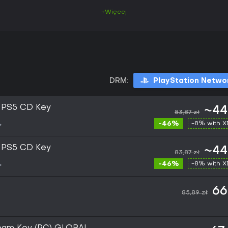
+Więcej
DRM:
PlayStation Netwo
U PS5 CD Key
~44
83,87 zł
-46%
-8% with 
U PS5 CD Key
~44
83,87 zł
-46%
-8% with 
66
85,89 zł