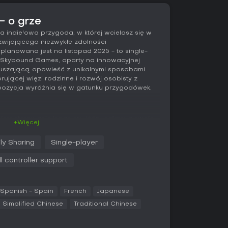
- o grze
a indie'owa przygoda, w której wcielasz się w
zwijającego niezwykłe zdolności
planowana jest na listopad 2025 - to single-
i Skybound Games, oparty na innowacyjnej
ruszającą opowieść z unikalnymi sposobami
lorującej więzi rodzinne i rozwój osobisty z
 pozycja wyróżnia się w gatunku przygodówek.
jest sterowanie Isaac'em, który odkrywa swoje
+Więcej
zinną. Gwiazda mechaniki to opcjonalny system
ący webcam do śledzenia twarzy i oczu, by
ly Sharing
Single-player
zięki temu interagujesz z obiektami i
ch ruchów, co buduje immersję z punktu
ll controller support
splorację i rozwiązywanie zagadek wplecionych
ne łamigłówki powiązane z historią,
Spanish - Spain
French
Japanese
iem psychicznymi siłami. Mechaniki są proste,
Simplified Chinese
Traditional Chinese
y i interakcje zamiast skomplikowanych
zbogaca ważne momenty o głębsze