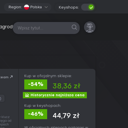
Region:
Polska
Keyshops:
Wszystkie platformy
agrody
Kup w oficjalnym sklepie:
team
-54%
38,36 zł
Historycznie najniższa cena
Kup w keyshopach:
-46%
44,79 zł
 klucz
ięga od
lepach
W oficjalnych sklepach najtaniej w