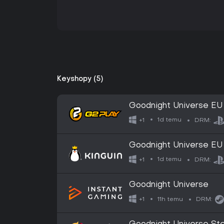
Keyshopy (5)
Goodnight Universe E
1d temu
+1
DRM:
Goodnight Universe E
1d temu
+1
DRM:
Goodnight Universe
11h temu
+1
DRM: