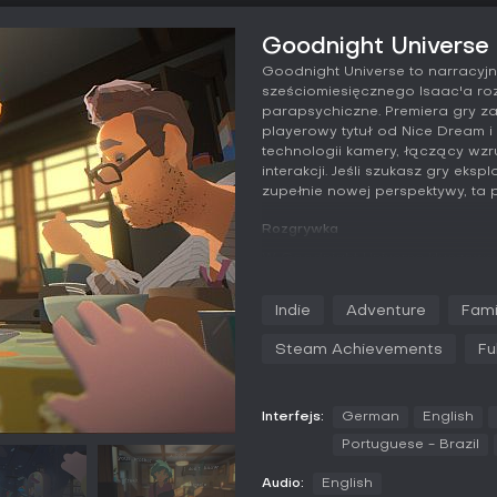
Goodnight Universe 
Goodnight Universe to narracyjn
sześciomiesięcznego Isaac'a ro
parapsychiczne. Premiera gry za
playerowy tytuł od Nice Dream 
technologii kamery, łączący wz
interakcji. Jeśli szukasz gry eksp
zupełnie nowej perspektywy, ta
Rozgrywka
W Goodnight Universe kluczowe 
psychiczne moce i dynamikę rod
oparty na kamerze, wykorzystuj
Indie
Adventure
Fami
wpływać na wydarzenia w grze. D
postaciami za pomocą naturalny
Steam Achievements
Fu
widzenia Isaac'a.
Rozgrywka kładzie nacisk na ek
w fabułę. Napotkasz enigmatycz
Interfejs:
German
English
wymagające manipulacji otoczen
Portuguese - Brazil
stawiając na emocjonalne wybor
systemów, a funkcja kamery w
Audio:
English
zaangażowanie.