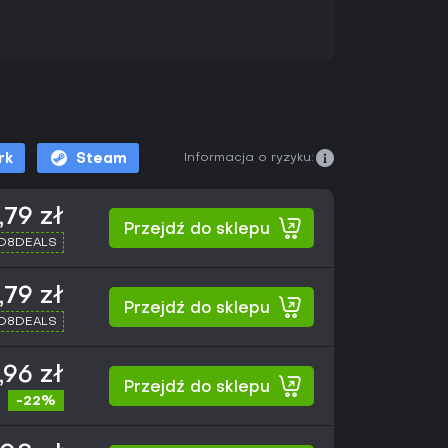
Informacja o ryzyku:
rk
Steam
,79 zł
Przejdź do sklepu
XD8DEALS
,79 zł
Przejdź do sklepu
XD8DEALS
,96 zł
Przejdź do sklepu
-22%