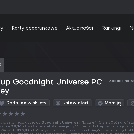
ry
Karty podarunkowe
Aktualności
Rankingi
N
S
Kup Goodnight Universe PC
Zobacz na S
Key
Dodaj do wishlisty
Ustaw alert
Mam ją
★
★
★
★
★
ukasz taniego klucza do
Goodnight Universe
? Na dzień 10 sie 2026 najtańszy
sztuje
38,36 zł
w Gamebillet. Porównujemy 14 ofert z 11 sklepów, a rozpiętość s
,36 zł
do
323,39 zł
. W keyshopach najniższa cena to 44,79 zł, w oficjalnych sk