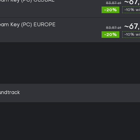
team Key (PC) GLOBAL
~67
83,87 zł
-20%
-10% wi
team Key (PC) EUROPE
~67
83,87 zł
-20%
-10% wi
undtrack