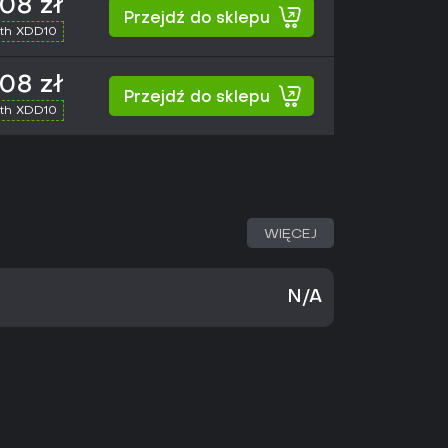
,08 zł
Przejdź do sklepu
th XDD10
,08 zł
Przejdź do sklepu
th XDD10
WIĘCEJ
N/A