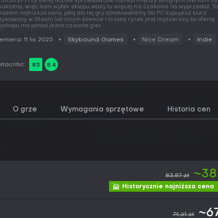
 38,36 zł. Przy takiej liczbie sprzedawców różnica między skrajnymi ofertami b
lkukrotna, więc sam wybór sklepu waży tu więcej niż czekanie na wyprzedaż. To
razem najniższa cena, jaką dla tej gry odnotowaliśmy. Na PC kupujesz klucz
tywowany w Steam lub innym kliencie i to tutaj rynek jest najszerszy, bo ofertę
yshopu ma ponad jedna czwarta gier.
emiera: 11 lis 2025
Skybound Games
Nice Dream
Indie
tacritic:
83
8.4
O grze
Wymagania sprzętowe
Historia cen
~38
83,87 zł
Historycznie najniższa cena
~67
74,61 zł