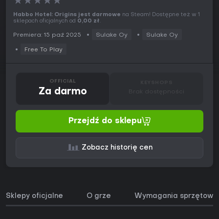
★
★
★
★
★
Habbo Hotel: Origins jest darmowe
na Steam! Dostępne też w 1
sklepach oficjalnych od
0,00 zł
.
Premiera: 15 paź 2025
Sulake Oy
Sulake Oy
Free To Play
OFFICIAL
KEYSHOPS
Za darmo
Brak dostępności
Przejdź do sklepu
Zobacz historię cen
Sklepy oficjalne
O grze
Wymagania sprzętowe