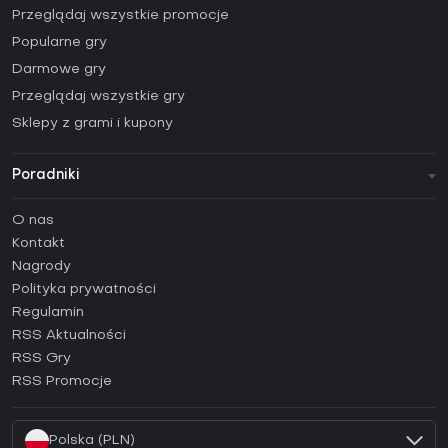
Przeglądaj wszystkie promocje
Popularne gry
Darmowe gry
Przeglądaj wszystkie gry
Sklepy z grami i kupony
Poradniki
FAQ
O nas
Poradniki
Kontakt
Jak aktywować klucz Steam (CD Key)?
Nagrody
Jak aktywować klucz Epic Games (CD Key)?
Polityka prywatności
Regulamin
Jak aktywować klucz GOG (CD Key)?
RSS Aktualności
Jak aktywować klucz Ubisoft Connect (CD Key)?
RSS Gry
Jak aktywować klucz EA App (CD Key)?
RSS Promocje
Jak aktywować klucz Battle.net (CD Key)?
Polska (PLN)