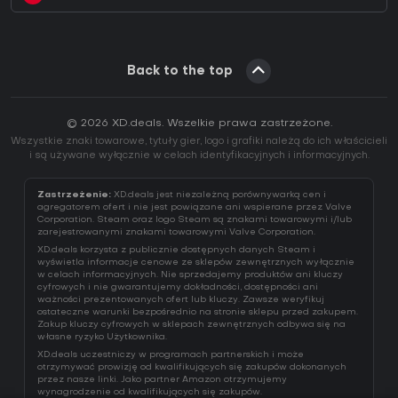
Back to the top
© 2026 XD.deals. Wszelkie prawa zastrzeżone.
Wszystkie znaki towarowe, tytuły gier, logo i grafiki należą do ich właścicieli
i są używane wyłącznie w celach identyfikacyjnych i informacyjnych.
Zastrzeżenie:
XD.deals jest niezależną porównywarką cen i
agregatorem ofert i nie jest powiązane ani wspierane przez Valve
Corporation. Steam oraz logo Steam są znakami towarowymi i/lub
zarejestrowanymi znakami towarowymi Valve Corporation.
XD.deals korzysta z publicznie dostępnych danych Steam i
wyświetla informacje cenowe ze sklepów zewnętrznych wyłącznie
w celach informacyjnych. Nie sprzedajemy produktów ani kluczy
cyfrowych i nie gwarantujemy dokładności, dostępności ani
ważności prezentowanych ofert lub kluczy. Zawsze weryfikuj
ostateczne warunki bezpośrednio na stronie sklepu przed zakupem.
Zakup kluczy cyfrowych w sklepach zewnętrznych odbywa się na
własne ryzyko Użytkownika.
XD.deals uczestniczy w programach partnerskich i może
otrzymywać prowizję od kwalifikujących się zakupów dokonanych
przez nasze linki. Jako partner Amazon otrzymujemy
wynagrodzenie od kwalifikujących się zakupów.