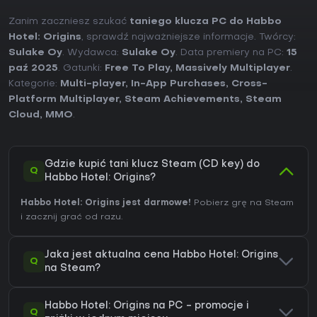
Zanim zaczniesz szukać
taniego klucza PC do Habbo
Hotel: Origins
, sprawdź najważniejsze informacje. Twórcy:
Sulake Oy
. Wydawca:
Sulake Oy
. Data premiery na PC:
15
paź 2025
. Gatunki:
Free To Play
,
Massively Multiplayer
.
Kategorie:
Multi-player
,
In-App Purchases
,
Cross-
Platform Multiplayer
,
Steam Achievements
,
Steam
Cloud
,
MMO
.
Gdzie kupić tani klucz Steam (CD key) do
Q
Habbo Hotel: Origins?
Habbo Hotel: Origins jest darmowe!
Pobierz grę na Steam
i zacznij grać od razu.
Jaka jest aktualna cena Habbo Hotel: Origins
Q
na Steam?
Habbo Hotel: Origins na PC - promocje i
Q