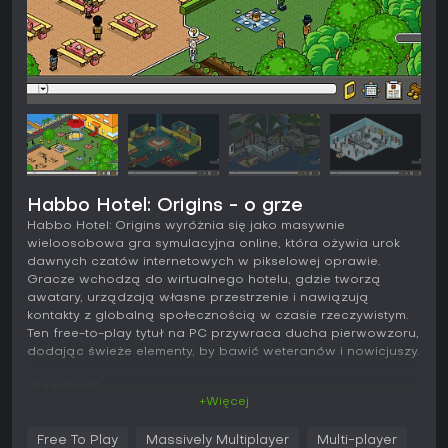
Habbo Hotel: Origins - o grze
Habbo Hotel: Origins wyróżnia się jako masywnie
wieloosobowa gra symulacyjna online, która ożywia urok
dawnych czatów internetowych w pikselowej oprawie.
Gracze wchodzą do wirtualnego hotelu, gdzie tworzą
awatary, urządzają własne przestrzenie i nawiązują
kontakty z globalną społecznością w czasie rzeczywistym.
Ten free-to-play tytuł na PC przywraca ducha pierwowzoru,
dodając świeże elementy, by bawić weteranów i nowicjuszy.
Grywalność
+Więcej
W Habbo Hotel: Origins kluczową rolę odgrywają
personalizacja i interakcje społeczne. Zaczynasz od
Free To Play
Massively Multiplayer
Multi-player