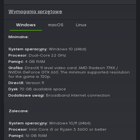
o brytyjską haubicę samobieżną AS90 oraz premium
niszczyciel USS Helm. Wydarzenia takie jak morskie
Wymagania sprzętowe
wyzwanie Pacific Pearl z marca 2026 r. pozwalają zdobyć
unikalne maszyny, zwiększając regrywalność w ramach
różnych frakcji.
Windows
macOS
Linux
Czy warto grać?
Minimalne:
War Thunder jest stale rozwijane - łatka Ninth Wave z 18
marca 2026 r., czyli sprzed zaledwie kilku dni, dostarczyła
System operacyjny:
Windows 10 (64bit)
nowe pojazdy i ulepszone mapy. Odbiór graczy na
Procesor:
Dual-Core 2.2 GHz
platformach jak Steam to ocena Mostly Positive: 74%
Pamięć:
4 GB RAM
pozytywnych recenzji spośród ponad 302,000 po angielsku
Grafika:
DirectX 11 level video card: AMD Radeon 77XX /
oraz 75% w ostatnich 30 dniach z ponad 12,000 opinii.
NVIDIA GeForce GTX 660. The minimum supported resolution
for the game is 720p.
Tytuł idealnie trafi w gust fanów realistycznych symulacji
DirectX:
Version 11
militarnych z naciskiem na multiplayer. Model free-to-play
Dysk:
70 GB available space
zapewnia łatwy dostęp, szczególnie dzięki regularnym
Dodatkowe uwagi:
Broadband Internet connection
eventom i cross-play. To propozycja dla miłośników strategii
ceniących grind na odblokowania w rywalizacji, choć mniej
przypadnie do gustu graczom szukającym szybkich,
Zalecane:
casualowych potyczek.
System operacyjny:
Windows 10/11 (64bit)
Procesor:
Intel Core i5 or Ryzen 5 3600 or better
Pamięć:
16 GB RAM