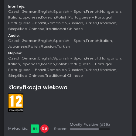
dynamiczną akcją i uproszczoną mechaniką, Realistic
Battles kładące nacisk na historyczną wierność bez
Interfejs:
wspomagaczy typu znaczniki prowadzenia, oraz Simulator
Czech
German
English
Spanish - Spain
French
Hungarian
Battles wymagające widoku z kokpitu i pełnego realizmu.
Italian
Japanese
Korean
Polish
Portuguese - Portugal
Tryby te obsługują różne typy bitew, w tym ataki naziemne i
Portuguese - Brazil
Romanian
Russian
Turkish
Ukrainian
konfrontacje morskie.
Simplified Chinese
Traditional Chinese
Audio:
W opcjach PvE znajdziemy tryb Assault z kooperacyjną
Czech
German
English
Spanish - Spain
French
Italian
obroną przed falami wrogów, dynamiczne kampanie
Japanese
Polish
Russian
Turkish
historyczne odtwarzające真实ne wydarzenia oraz misje solo
Napisy:
do treningu. Gra dysponuje około 100 mapami
Czech
German
English
Spanish - Spain
French
Hungarian
inspirowanymi rzeczywistymi teatrami działań, a najnowsze
Italian
Japanese
Korean
Polish
Portuguese - Portugal
dodatki to m.in. zaktualizowana mapa White Rock Fortress z
Portuguese - Brazil
Romanian
Russian
Turkish
Ukrainian
patchy Ninth Wave.
Simplified Chinese
Traditional Chinese
Nacje i pojazdy
Klasyfikacja wiekowa
Gra obejmuje 10 głównych nacji z własnymi drzewkami
technologicznymi: USA, Germany, USSR, Great Britain, Japan,
France, Italy, Sweden, China i Israel. Nacje poboczne
wchodzą w ich skład, np. węgierskie samoloty dodane do
drzewka włoskiego w aktualizacji z marca 2026 r. czy
ukraińskie pojazdy jak BTR-3E1.
Mostly Positive
(631k)
Asortyment pojazdów obejmuje samoloty, śmigłowce, czołgi
Metacritic:
81
3.8
Steam:
i okręty wojenne, a najnowsza aktualizacja wzbogaciła go