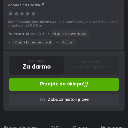
Zobacz na Steam
★
★
★
★
★
War Thunder jest darmowe
na Steam! Dostępne też w 1 sklepach
oficjalnych od
0,00 zł
.
Premiera: 15 sie 2013
Gaijin Network Ltd
Gaijin Entertainment
Action
OFFICIAL
KEYSHOPS
Za darmo
Brak dostępności
Przejdź do sklepu
Zobacz historię cen