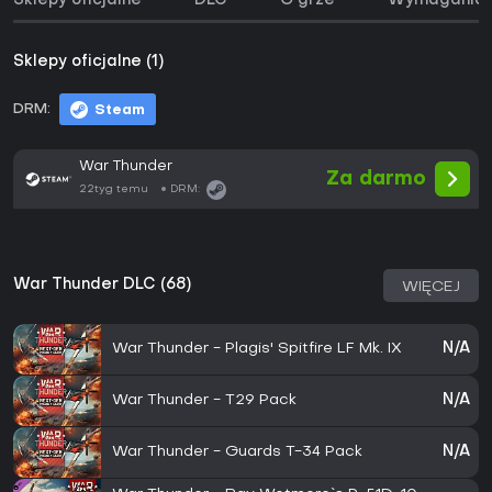
Sklepy oficjalne
DLC
O grze
Wymagania 
Sklepy oficjalne (1)
DRM:
Steam
War Thunder
Za darmo
22tyg temu
DRM:
War Thunder DLC (68)
WIĘCEJ
War Thunder - Plagis' Spitfire LF Mk. IX
N/A
War Thunder - T29 Pack
N/A
War Thunder - Guards T-34 Pack
N/A