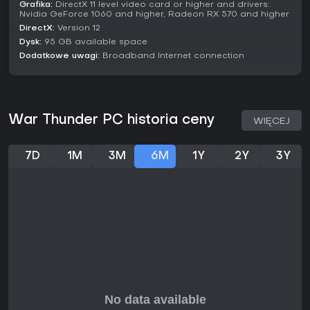
Grafika:
DirectX 11 level video card or higher and drivers:
Nvidia GeForce 1060 and higher, Radeon RX 570 and higher
DirectX:
Version 12
Dysk:
95 GB available space
Dodatkowe uwagi:
Broadband Internet connection
War Thunder PC historia ceny
WIĘCEJ
7D
1M
3M
6M
1Y
2Y
3Y