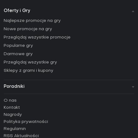
Oferty i Gry
Najlepsze promocje na gry
Nowe promocje na gry
Przeglądaj wszystkie promocje
Popularne gry
Darmowe gry
Przeglądaj wszystkie gry
Sklepy z grami i kupony
Poradniki
FAQ
O nas
Poradniki
Kontakt
Jak aktywować klucz Steam (CD Key)?
Nagrody
Jak aktywować klucz Epic Games (CD Key)?
Polityka prywatności
Regulamin
Jak aktywować klucz GOG (CD Key)?
RSS Aktualności