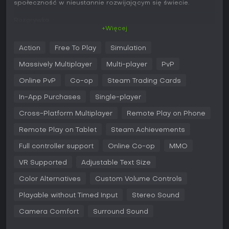
społeczność w nieustannie rozwijającym się świecie.
Rozgrywka
+Więcej
W War Thunder mechaniki skupiają się na pilotowaniu
samolotów, prowadzeniu czołgów czy dowodzeniu
Action
Free To Play
Simulation
okrętami w bitwach połączonych sił. Postęp następuje
poprzez drzewka badawcze, w których odblokowujemy i
Massively Multiplayer
Multi-player
PvP
ulepszamy ponad 2,500 pojazdów wzorowanych na
historycznych konstrukcjach. Walka opiera się na
Online PvP
Co-op
Steam Trading Cards
realistycznej fizyce - precyzyjnej balistyce i modelach
In-App Purchases
Single-player
obrażeń - co wymaga celnego strzelania i taktycznego
pozycjonowania. Dodatki jak obrona przeciwlotnicza, salwy
Cross-Platform Multiplayer
Remote Play on Phone
rakietowe czy ataki torpedowe wzbogacają starcia na
lądzie, w powietrzu i na wodzie.
Remote Play on Tablet
Steam Achievements
Ostatnie aktualizacje, w tym duża łatka Ninth Wave z 18
Full controller support
Online Co-op
MMO
marca 2026 r., przyniosły m.in. ulepszone efekty wodne oraz
nowe pojazdy: myśliwiec F-16CM PoBIT dla USA i samolot J-
VR Supported
Adjustable Text Size
15T dla Chin. Gra wspiera też tworzenie własnego contentu,
Color Alternatives
Custom Volume Controls
udostępnianego przez War Thunder Live, z możliwością
zarobku dzięki systemowi podziału przychodów.
Playable without Timed Input
Stereo Sound
Tryby gry
Camera Comfort
Surround Sound
War Thunder oferuje trzy główne tryby PvP: Arcade Battles z