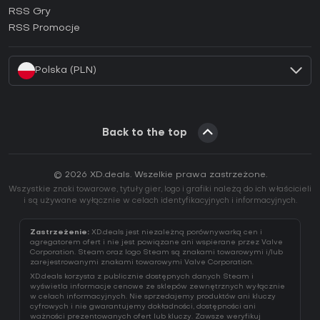
Jak aktywować klucz Ubisoft Connect (CD Key)?
RSS Gry
Jak aktywować klucz EA App (CD Key)?
RSS Promocje
Jak aktywować klucz Battle.net (CD Key)?
Polska (PLN)
Back to the top
© 2026 XD.deals. Wszelkie prawa zastrzeżone.
Wszystkie znaki towarowe, tytuły gier, logo i grafiki należą do ich właścicieli
i są używane wyłącznie w celach identyfikacyjnych i informacyjnych.
Zastrzeżenie:
XD.deals jest niezależną porównywarką cen i
agregatorem ofert i nie jest powiązane ani wspierane przez Valve
Corporation. Steam oraz logo Steam są znakami towarowymi i/lub
zarejestrowanymi znakami towarowymi Valve Corporation.
XD.deals korzysta z publicznie dostępnych danych Steam i
wyświetla informacje cenowe ze sklepów zewnętrznych wyłącznie
w celach informacyjnych. Nie sprzedajemy produktów ani kluczy
cyfrowych i nie gwarantujemy dokładności, dostępności ani
ważności prezentowanych ofert lub kluczy. Zawsze weryfikuj