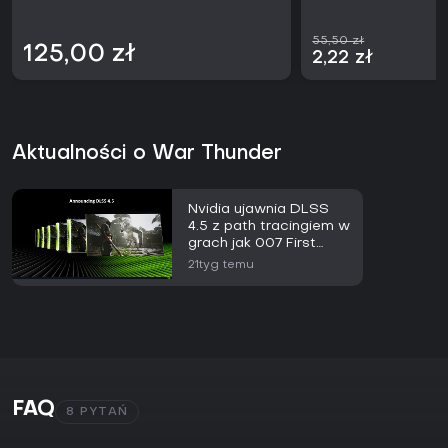
55,50 zł
125,00 zł
2,22 zł
Aktualności o War Thunder
Nvidia ujawnia DLSS
4.5 z path tracingiem w
grach jak 007 First
Light i CONTROL
21tyg temu
Resonant
FAQ
8 PYTAŃ