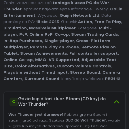
Zanim zaczniesz szukać
taniego klucza PC do War
Thunder
, sprawdź najważniejsze informacje. Twórcy:
Gaijin
Entertainment
. Wydawca:
Gaijin Network Ltd
. Data
premiery na PC:
15 sie 2013
. Gatunki:
Action
,
Free To Play
,
Simulation
,
Massively Multiplayer
. Kategorie:
Multi-
player
,
PvP
,
Online PvP
,
Co-op
,
Steam Trading Cards
,
In-App Purchases
,
Single-player
,
Cross-Platform
Multiplayer
,
Remote Play on Phone
,
Remote Play on
Tablet
,
Steam Achievements
,
Full controller support
,
Online Co-op
,
MMO
,
VR Supported
,
Adjustable Text
Size
,
Color Alternatives
,
Custom Volume Controls
,
Playable without Timed Input
,
Stereo Sound
,
Camera
Comfort
,
Surround Sound
. Klasyfikacja wiekowa:
PEGI 12
.
Gdzie kupić tani klucz Steam (CD key) do
Q
War Thunder?
War Thunder jest darmowe!
Pobierz grę na Steam i
zacznij grać od razu. Szukasz
DLC do War Thunder
, waluty
w grze lub innych dodatków?
Sprawdź listę DLC War