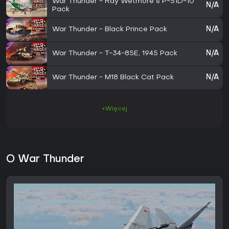
War Thunder - Ray Wetmore`s P-51D-10
N/A
Pack
War Thunder - Black Prince Pack
N/A
War Thunder - T-34-85E, 1945 Pack
N/A
War Thunder - M18 Black Cat Pack
N/A
+Więcej
O War Thunder