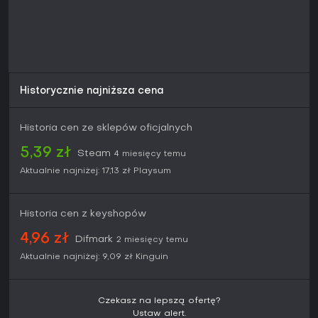
Nacisk na realizm i teamwork idealnie pasuje do fanów
strategicznego multiplayera, choć stroma krzywa uczenia
może odstraszyć casuali. Stan na 2026 rok: gra pozostaje
grywalna z kompatybilnością cross-platform, a mody
społeczności utrzymują świeżość - solidny wybór na
intensywne, obiektowe starcia bez bieżących sezonów
oficjalnych czy dużych aktualizacji od 2017.
Historycznie najniższa cena
Historia cen ze sklepów oficjalnych
5,39 zł
Steam
4 miesięcy temu
Aktualnie najniżej:
17,13 zł
Playsum
Historia cen z keyshopów
4,96 zł
Difmark
2 miesięcy temu
Aktualnie najniżej:
9,09 zł
Kinguin
Czekasz na lepszą ofertę?
Ustaw alert.