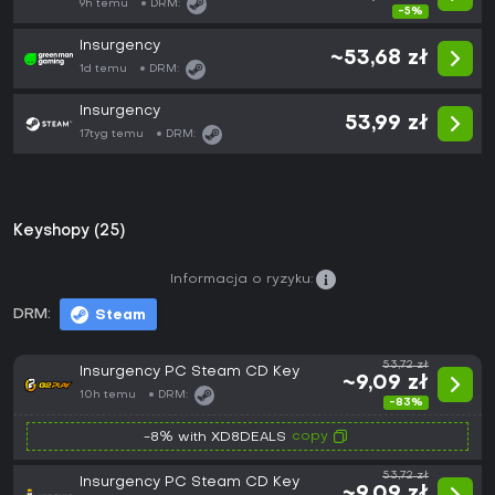
9h temu
DRM:
-5%
Insurgency
~53,68 zł
1d temu
DRM:
Insurgency
53,99 zł
17tyg temu
DRM:
Keyshopy (25)
Informacja o ryzyku:
DRM:
Steam
53,72 zł
Insurgency PC Steam CD Key
~9,09 zł
10h temu
DRM:
-83%
copy
-8% with XD8DEALS
53,72 zł
Insurgency PC Steam CD Key
~9,09 zł