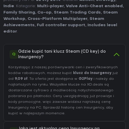
Indie
. Kategorie:
Multi-player
,
Valve Anti-Cheat enabled
,
Family Sharing
,
Co-op
,
Steam Trading Cards
,
Steam
Workshop
,
Cross-Platform Multiplayer
,
Steam
Achievements
,
Full controller support
,
Includes level
editor
.
Gdzie kupić tani klucz Steam (CD key) do
Q
Insurgency?
Korzystając z naszej porównywarki cen i zweryfikowanych
kodów rabatowych, możesz kupić
klucz do Insurgency
już
od
9,09 zł
. Ta oferta jest dostępna w
G2Play
i należy do
najtańszych na rynku. Wszystkie klucze na XD.deals są
dostarczane cyfrowo z możliwością natychmiastowego
pobrania po płatności. Ceny uwzględniają już prowizje i
kody promocyjne, więc zawsze widzisz najniższą cenę
Insurgency na
PC
. Sprawdź
historię cen Insurgency
, aby
kupić w najlepszym momencie.
Jaka jest aktualna cena Insurgency na