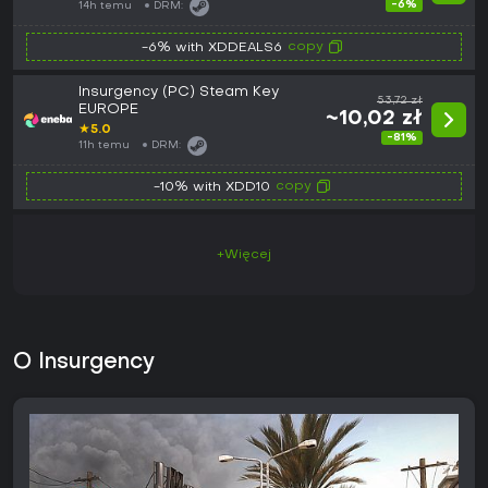
-6%
14h temu
DRM:
copy
-6% with XDDEALS6
Insurgency (PC) Steam Key
53,72 zł
EUROPE
~10,02 zł
★
5.0
-81%
11h temu
DRM:
copy
-10% with XDD10
+Więcej
O Insurgency