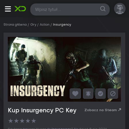
Wszystkie
Strona główna
Gry
Action
Insurgency
Kup Insurgency PC Key
Zobacz na Steam
★
★
★
★
★