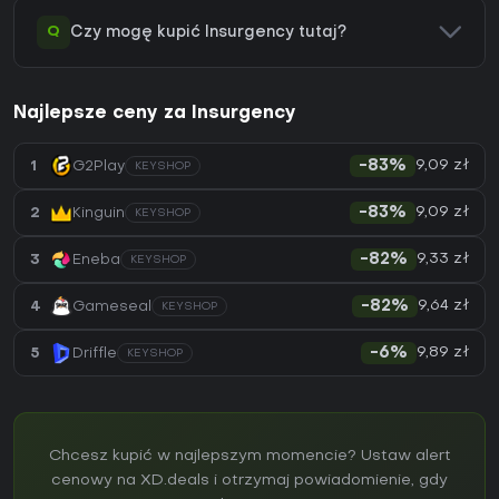
Q
Czy mogę kupić Insurgency tutaj?
Najlepsze ceny za Insurgency
9,09 zł
1
G2Play
-83%
KEYSHOP
9,09 zł
2
Kinguin
-83%
KEYSHOP
9,33 zł
3
Eneba
-82%
KEYSHOP
9,64 zł
4
Gameseal
-82%
KEYSHOP
9,89 zł
5
Driffle
-6%
KEYSHOP
Chcesz kupić w najlepszym momencie? Ustaw alert
cenowy na XD.deals i otrzymaj powiadomienie, gdy