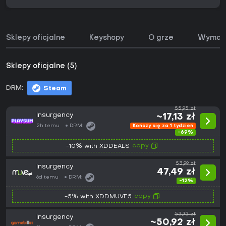
Sklepy oficjalne
Keyshopy
O grze
Wymaga
Sklepy oficjalne (5)
DRM:
Steam
55,95 zł
Insurgency
~17,13 zł
2h temu
DRM:
Kończy się za 1 tydzień
-69%
copy
-10% with XDDEALS
53,99 zł
Insurgency
47,49 zł
6d temu
DRM:
-12%
copy
-5% with XDDMUVE5
53,72 zł
Insurgency
~50,92 zł