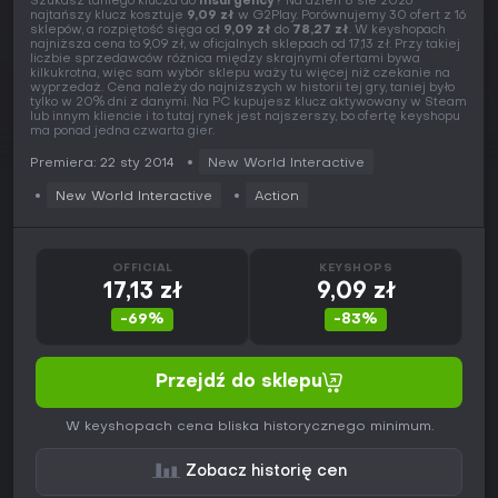
Szukasz taniego klucza do
Insurgency
? Na dzień 8 sie 2026
najtańszy klucz kosztuje
9,09 zł
w G2Play. Porównujemy 30 ofert z 16
sklepów, a rozpiętość sięga od
9,09 zł
do
78,27 zł
. W keyshopach
najniższa cena to 9,09 zł, w oficjalnych sklepach od 17,13 zł. Przy takiej
liczbie sprzedawców różnica między skrajnymi ofertami bywa
kilkukrotna, więc sam wybór sklepu waży tu więcej niż czekanie na
wyprzedaż. Cena należy do najniższych w historii tej gry, taniej było
tylko w 20% dni z danymi. Na PC kupujesz klucz aktywowany w Steam
lub innym kliencie i to tutaj rynek jest najszerszy, bo ofertę keyshopu
ma ponad jedna czwarta gier.
Premiera: 22 sty 2014
New World Interactive
New World Interactive
Action
OFFICIAL
KEYSHOPS
17,13 zł
9,09 zł
-69%
-83%
Przejdź do sklepu
W keyshopach cena bliska historycznego minimum.
Zobacz historię cen