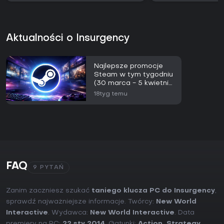
Aktualności o Insurgency
Najlepsze promocje
Steam w tym tygodniu
(30 marca - 5 kwietnia
2026)
18tyg temu
FAQ
9 PYTAŃ
Zanim zaczniesz szukać
taniego klucza PC do Insurgency
,
sprawdź najważniejsze informacje. Twórcy:
New World
Interactive
. Wydawca:
New World Interactive
. Data
premiery na PC:
22 sty 2014
. Gatunki:
Action
,
Strategy
,