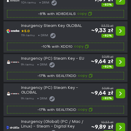
10h temu
DRM:
-83%
copy
-8% with XD8DEALS
Insurgency Steam Key GLOBAL
53,72 zł
~9,33 zł
★
5.0
11h temu
DRM:
-82%
copy
-10% with XDD10
53,99 zł
Insurgency (PC) Steam Key - EU
~9,64 zł
9h temu
DRM:
-82%
copy
-17% with SEAL17XDD
Insurgency (PC) Steam Key -
53,99 zł
GLOBAL
~9,64 zł
-82%
9h temu
DRM:
copy
-17% with SEAL17XDD
Insurgency (Global) (PC / Mac /
10,53 zł
Linux) - Steam - Digital Key
~9,89 zł