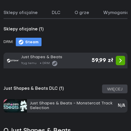
Sklepy oficjalne
DLC
O grze
Wymagania 
Sklepy oficjalne (1)
DRM:
Steam
Just Shapes & Beats
59,99 zł
1tyg temu
DRM:
Just Shapes & Beats DLC (1)
WIĘCEJ
Just Shapes & Beats - Monstercat Track
N/A
Selection