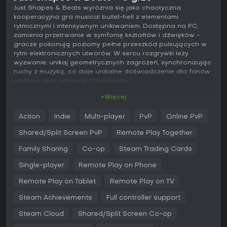
Just Shapes & Beats wyróżnia się jako chaotyczna
kooperacyjna gra musical bullet-hell z elementami
rytmicznymi i intensywnym unikiwaniem. Dostępna na PC,
zamienia przetrwanie w symfonię kształtów i dźwięków -
gracze pokonują poziomy pełne przeszkód pulsujących w
rytm elektronicznych utworów. W sercu rozgrywki leży
wyzwanie: unikaj geometrycznych zagrożeń, synchronizując
ruchy z muzyką, co daje unikalne doświadczenie dla fanów
szybkiej akcji i immersji dźwiękowej.
+Więcej
Rozgrywka
W Just Shapes & Beats sterujesz małym kształtem, który musi
Action
Indie
Multi-player
PvP
Online PvP
unikać różowych przeszkód i zagrożeń pojawiających się w
takt muzyki. Główny mechanizm opiera się na przetrwaniu:
Shared/Split Screen PvP
Remote Play Together
nie daj się trafić, zbieraj beaty, by ożywić poległych
kolegów w co-opie, i docieraj do końca poziomów, nie
Family Sharing
Co-op
Steam Trading Cards
tracąc wszystkich żyć. Proste sterowanie pozwala
Single-player
Remote Play on Phone
swobodnie poruszać się w przestrzeni 2D, z umiejętnością
dashem do szybkich uników. Kooperacja pogłębia
Remote Play on Tablet
Remote Play on TV
doświadczenie - do czterech graczy może działać razem,
wskrzeszając się nawzajem dzięki unoszącym się beatom,
Steam Achievements
Full controller support
które wypadają po trafieniu. Gra kładzie nacisk na timing i
precyzję, z przeszkodami takimi jak lasery, kolce czy
Steam Cloud
Shared/Split Screen Co-op
rozszerzające się kształty zsynchronizowane z