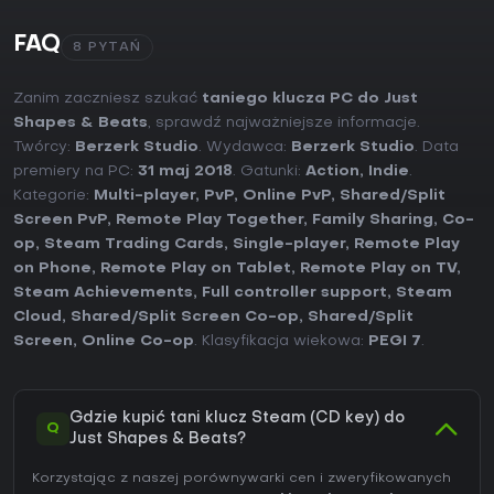
FAQ
8 PYTAŃ
Zanim zaczniesz szukać
taniego klucza PC do Just
Shapes & Beats
, sprawdź najważniejsze informacje.
Twórcy:
Berzerk Studio
. Wydawca:
Berzerk Studio
. Data
premiery na PC:
31 maj 2018
. Gatunki:
Action
,
Indie
.
Kategorie:
Multi-player
,
PvP
,
Online PvP
,
Shared/Split
Screen PvP
,
Remote Play Together
,
Family Sharing
,
Co-
op
,
Steam Trading Cards
,
Single-player
,
Remote Play
on Phone
,
Remote Play on Tablet
,
Remote Play on TV
,
Steam Achievements
,
Full controller support
,
Steam
Cloud
,
Shared/Split Screen Co-op
,
Shared/Split
Screen
,
Online Co-op
. Klasyfikacja wiekowa:
PEGI 7
.
Gdzie kupić tani klucz Steam (CD key) do
Q
Just Shapes & Beats?
Korzystając z naszej porównywarki cen i zweryfikowanych