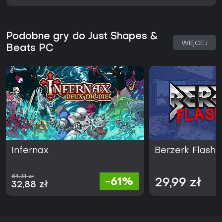
Podobne gry do Just Shapes &
WIĘCEJ
Beats PC
Infernax
Berzerk Flash
84,31 zł
-61%
29,99 zł
32,88 zł