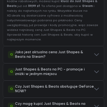
kodów rabatowych, możesz kupić
klucz do Just Shapes &
Beats
już od
59,99 zł
. Ta oferta jest dostępna w
Steam
i
należy do najtańszych na rynku. Wszystkie klucze na
XD.deals są dostarczane cyfrowo z możliwością
natychmiastowego pobrania po płatności. Ceny
uwzględniają już prowizje i kody promocyjne, więc zawsze
widzisz najniższą cenę Just Shapes & Beats na
PC
.
Sprawdź
historię cen Just Shapes & Beats
, aby kupić w
najlepszym momencie.
Jaka jest aktualna cena Just Shapes &
Q
Beats na Steam?
Just Shapes & Beats na PC - promocje i
Q
zniżki w jednym miejscu
Czy Just Shapes & Beats obsługuje GeForce
Q
NOW?
Czy mogę kupić Just Shapes & Beats na
Q