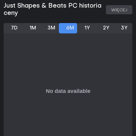
Just Shapes & Beats PC historia
WIĘCEJ
ceny
7D
1M
3M
6M
1Y
2Y
3Y