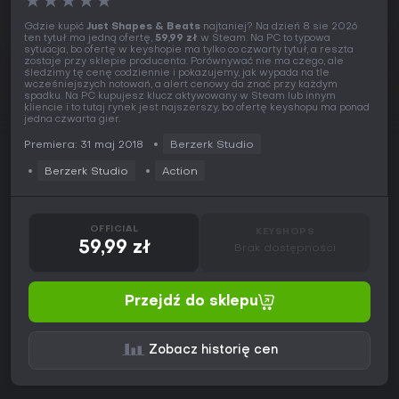
★
★
★
★
★
Gdzie kupić
Just Shapes & Beats
najtaniej? Na dzień 8 sie 2026
ten tytuł ma jedną ofertę,
59,99 zł
w Steam. Na PC to typowa
sytuacja, bo ofertę w keyshopie ma tylko co czwarty tytuł, a reszta
zostaje przy sklepie producenta. Porównywać nie ma czego, ale
śledzimy tę cenę codziennie i pokazujemy, jak wypada na tle
wcześniejszych notowań, a alert cenowy da znać przy każdym
spadku. Na PC kupujesz klucz aktywowany w Steam lub innym
kliencie i to tutaj rynek jest najszerszy, bo ofertę keyshopu ma ponad
jedna czwarta gier.
Premiera: 31 maj 2018
Berzerk Studio
Berzerk Studio
Action
OFFICIAL
KEYSHOPS
59,99 zł
Brak dostępności
Przejdź do sklepu
Zobacz historię cen