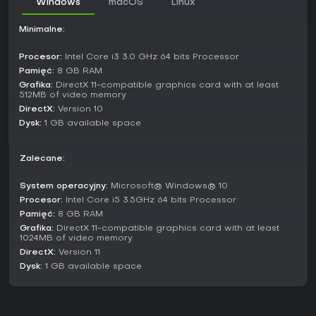
Windows
macOS
Linux
Soundtrack obejmuje 48 utworów od ponad 20 artystów
chiptune i EDM, a każdy poziom jest zbudowany wokół
Minimalne:
licencjonowanego kawałka napędzającego akcję.
Integracja muzyki sprawia, że każda przeszkoda i wzorzec
Procesor:
Intel Core i3 3.0 GHz 64 bits Processor
pasuje do beatów, dropów i melodii, czyniąc rozgrywkę
Pamięć:
8 GB RAM
wizualną interpretacją dźwięku. To daje różnorodne
Grafika:
DirectX 11-compatible graphics card with at least
doświadczenia - od energetycznych EDM-owych szaleństw
512MB of video memory
po złożone chiptune'owe zagadki.
DirectX:
Version 10
Dysk:
1 GB available space
Czy warto grać?
Just Shapes & Beats przyciąga fanów rytmicznej akcji i
bullet-helli, szczególnie w kooperacji. Z przytłaczająco
Zalecane:
pozytywnymi recenzjami - 97% z ponad 23 000 opinii i 95%
w ostatnich - cieszy się trwałą popularnością. Gra jest
System operacyjny:
Microsoft® Windows® 10
nadal wspierana bez większych przerw, z niezawodnym
Procesor:
Intel Core i5 3.5GHz 64 bits Processor
multiplayerem online i lokalnym. Jeśli lubisz krótkie sesje
Pamięć:
8 GB RAM
kooperacyjnego unikiwania przy elektronicznej muzyce,
Grafika:
DirectX 11-compatible graphics card with at least
oferuje wysoką regrywalność dzięki trybom i różnorodności
1024MB of video memory
tracków. Solowi gracze też znajdą satysfakcję, choć
DirectX:
Version 11
kooperacja błyszczy w grupie.
Dysk:
1 GB available space