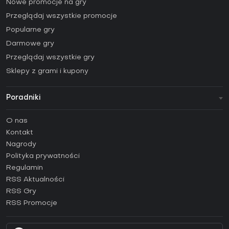
Nowe promocje na gry
Przeglądaj wszystkie promocje
Popularne gry
Darmowe gry
Przeglądaj wszystkie gry
Sklepy z grami i kupony
Poradniki
FAQ
O nas
Poradniki
Kontakt
Jak aktywować klucz Steam (CD Key)?
Nagrody
Jak aktywować klucz Epic Games (CD Key)?
Polityka prywatności
Regulamin
Jak aktywować klucz GOG (CD Key)?
RSS Aktualności
Jak aktywować klucz Ubisoft Connect (CD Key)?
RSS Gry
Jak aktywować klucz EA App (CD Key)?
RSS Promocje
Jak aktywować klucz Battle.net (CD Key)?