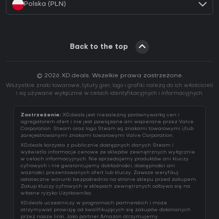
Polska (PLN)
Back to the top
© 2026 XD.deals. Wszelkie prawa zastrzeżone.
Wszystkie znaki towarowe, tytuły gier, logo i grafiki należą do ich właścicieli
i są używane wyłącznie w celach identyfikacyjnych i informacyjnych.
Zastrzeżenie:
XD.deals jest niezależną porównywarką cen i
agregatorem ofert i nie jest powiązane ani wspierane przez Valve
Corporation. Steam oraz logo Steam są znakami towarowymi i/lub
zarejestrowanymi znakami towarowymi Valve Corporation.
XD.deals korzysta z publicznie dostępnych danych Steam i
wyświetla informacje cenowe ze sklepów zewnętrznych wyłącznie
w celach informacyjnych. Nie sprzedajemy produktów ani kluczy
cyfrowych i nie gwarantujemy dokładności, dostępności ani
ważności prezentowanych ofert lub kluczy. Zawsze weryfikuj
ostateczne warunki bezpośrednio na stronie sklepu przed zakupem.
Zakup kluczy cyfrowych w sklepach zewnętrznych odbywa się na
własne ryzyko Użytkownika.
XD.deals uczestniczy w programach partnerskich i może
otrzymywać prowizję od kwalifikujących się zakupów dokonanych
przez nasze linki. Jako partner Amazon otrzymujemy