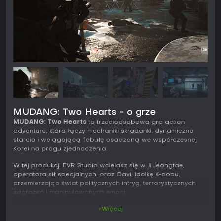
MUDANG: Two Hearts - o grze
MUDANG: Two Hearts
to trzecioosobowa gra action
adventure, która łączy mechaniki skradanki, dynamiczne
starcia i wciągającą fabułę osadzoną we współczesnej
Korei na progu zjednoczenia.
W tej produkcji EVR Studio wcielasz się w Ji Jeongtae,
operatora sił specjalnych, oraz Gavi, idolkę K-popu,
przemierzając świat politycznych intryg, terrorystycznych
zagrożeń i manipulowanych emocji.
Rozgrywka
+Więcej