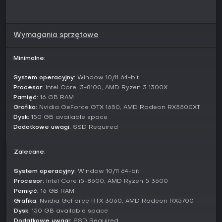
specjalnych.
Tryby gry
Wymagania sprzętowe
To czysto singlowa produkcja skupiona na fabularnej
kampanii, w której historia i akcja splatają się bez ekranów
ładowania.
Minimalne:
Twoje decyzje kształtują wydarzenia, tworząc
System operacyjny:
Window 10/11 64-bit
spersonalizowaną podróż przez poziomy gry.
Procesor:
Intel Core i3-8100, AMD Ryzen 3 1300X
Nie ujawniono trybów multiplayerowych, co podkreśla
Pamięć:
16 GB RAM
nacisk na samotną, taktyczną i fabularną progresję.
Grafika:
Nvidia GeForce GTX 1650, AMD Radeon RX5500XT
Dysk:
150 GB available space
Fabuła i świat gry
Dodatkowe uwagi:
SSD Required
Akcja rozgrywa się na niestabilnym politycznie Półwyspie
Koreańskim i porusza motywy prawdy w świecie fałszywych
Zalecane:
informacji oraz sztucznie podsycanej wściekłości.
Ji Jeongtae bada zamachy terrorystyczne w Seulu i
System operacyjny:
Window 10/11 64-bit
nawiązuje sojusz z Gavi, odkrywając głębsze spiski z
Procesor:
Intel Core i5-8600, AMD Ryzen 5 3600
udziałem zamaskowanych zagrożeń i manipulacji
Pamięć:
16 GB RAM
społecznej.
Grafika:
Nvidia GeForce RTX 3060, AMD Radeon RX5700
Dysk:
150 GB available space
Katsceny przechodzą płynnie w akcję, potęgując immersję
Dodatkowe uwagi:
SSD Required