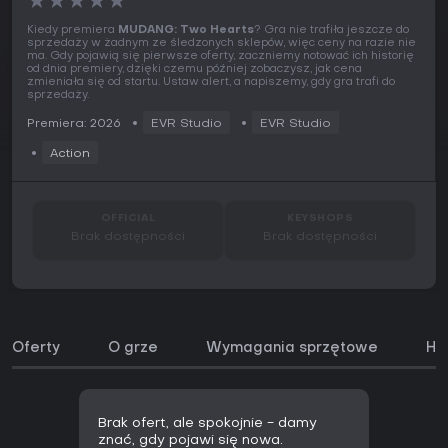
★
★
★
★
★
Kiedy premiera
MUDANG: Two Hearts
? Gra nie trafiła jeszcze do
sprzedaży w żadnym ze śledzonych sklepów, więc ceny na razie nie
ma. Gdy pojawią się pierwsze oferty, zaczniemy notować ich historię
od dnia premiery, dzięki czemu później zobaczysz, jak cena
zmieniała się od startu. Ustaw alert, a napiszemy, gdy gra trafi do
sprzedaży.
Premiera: 2026
EVR Studio
EVR Studio
Action
OFFICIAL
KEYSHOPS
Brak dostępności
Brak dostępności
Oferty
O grze
Wymagania sprzętowe
His
Brak ofert, ale spokojnie - damy
znać, gdy pojawi się nowa.