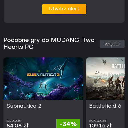
Utwórz alert
Podobne gry do MUDANG: Two
WIĘCEJ
Hearts PC
Subnautica 2
Battlefield 6
127,39 zł
295,03 zł
-34%
84,08 zł
109,16 zł