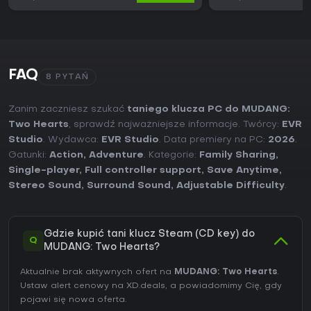
FAQ
8 PYTAŃ
Zanim zaczniesz szukać
taniego klucza PC do MUDANG:
Two Hearts
, sprawdź najważniejsze informacje. Twórcy:
EVR
Studio
. Wydawca:
EVR Studio
. Data premiery na PC:
2026
.
Gatunki:
Action
,
Adventure
. Kategorie:
Family Sharing
,
Single-player
,
Full controller support
,
Save Anytime
,
Stereo Sound
,
Surround Sound
,
Adjustable Difficulty
.
Gdzie kupić tani klucz Steam (CD key) do
Q
MUDANG: Two Hearts?
Aktualnie brak aktywnych ofert na
MUDANG: Two Hearts
.
Ustaw alert cenowy na XD.deals, a powiadomimy Cię, gdy
pojawi się nowa oferta.