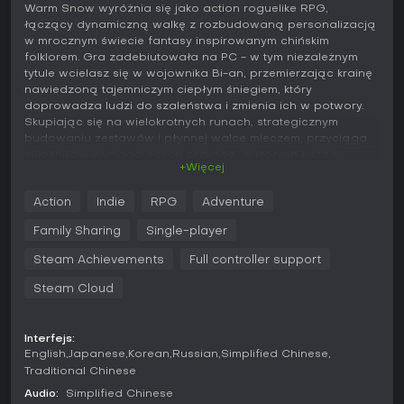
Warm Snow wyróżnia się jako action roguelike RPG,
łączący dynamiczną walkę z rozbudowaną personalizacją
w mrocznym świecie fantasy inspirowanym chińskim
folklorem. Gra zadebiutowała na PC - w tym niezależnym
tytule wcielasz się w wojownika Bi-an, przemierzając krainę
nawiedzoną tajemniczym ciepłym śniegiem, który
doprowadza ludzi do szaleństwa i zmienia ich w potwory.
Skupiając się na wielokrotnych runach, strategicznym
budowaniu zestawów i płynnej walce mieczem, przyciąga
miłośników wymagających przygód, w których każda
+Więcej
decyzja kształtuje trasę przez losowo generowane poziomy.
Główkowanie
Action
Indie
RPG
Adventure
W sercu Warm Snow bije szybka akcja, w której sterujesz Bi-
Family Sharing
Single-player
anem podczas widoków z góry w starciach z hordami
wrogów i potężnymi bossami. System walki stawia na
Steam Achievements
Full controller support
precyzyjne wyczucie czasu i pozycjonowanie, a
Steam Cloud
podstawową bronią jest miecz wzmacniany unikalnym
mechanizmem latających mieczy. Te latające miecze oferują
różne atrybuty i tryby ataku, co pozwala łączyć je w
niszczycielskie kombinacje. Relikwie odgrywają kluczową
Interfejs:
English
Japanese
Korean
Russian
Simplified Chinese
rolę, udzielając bonusów, które zmieniają twoje zdolności w
każdej runie.
Traditional Chinese
Audio:
Simplified Chinese
Personalizacja czerpie z sześciu unikalnych sekt, z których