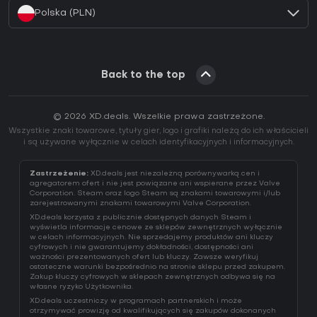
Polska (PLN)
Back to the top
© 2026 XD.deals. Wszelkie prawa zastrzeżone.
Wszystkie znaki towarowe, tytuły gier, logo i grafiki należą do ich właścicieli
i są używane wyłącznie w celach identyfikacyjnych i informacyjnych.
Zastrzeżenie:
XD.deals jest niezależną porównywarką cen i
agregatorem ofert i nie jest powiązane ani wspierane przez Valve
Corporation. Steam oraz logo Steam są znakami towarowymi i/lub
zarejestrowanymi znakami towarowymi Valve Corporation.
XD.deals korzysta z publicznie dostępnych danych Steam i
wyświetla informacje cenowe ze sklepów zewnętrznych wyłącznie
w celach informacyjnych. Nie sprzedajemy produktów ani kluczy
cyfrowych i nie gwarantujemy dokładności, dostępności ani
ważności prezentowanych ofert lub kluczy. Zawsze weryfikuj
ostateczne warunki bezpośrednio na stronie sklepu przed zakupem.
Zakup kluczy cyfrowych w sklepach zewnętrznych odbywa się na
własne ryzyko Użytkownika.
XD.deals uczestniczy w programach partnerskich i może
otrzymywać prowizję od kwalifikujących się zakupów dokonanych