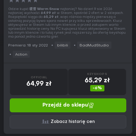
★
★
★
★
★
Gdzie kupić
暖雪 Warm Snow
najtaniej? Na dzień 9 sie 2026
najtaniej wychodzi
64,99 zł
w Steam, spośród 2 ofert w 2 sklepach.
Rozpiętość sięga do
65,29 zł
, więc różnica między pierwszą a
ostatnią pozycją bywa spora nawet przy kilku sprzedawcach. Klucz
aktywujesz w Steam lub innym kliencie, a przed zakupem warto
sprawdzić historię ceny. Na PC kupujesz klucz aktywowany w Steam
lub innym kliencie i to tutaj rynek jest najszerszy, bo ofertę keyshopu
ma ponad jedna czwarta gier.
Premiera: 18 sty 2022
bilibili
BadMudStudio
Action
KEYSHOPS
OFFICIAL
65,29 zł
64,99 zł
-6%
Przejdź do sklepu
Zobacz historię cen