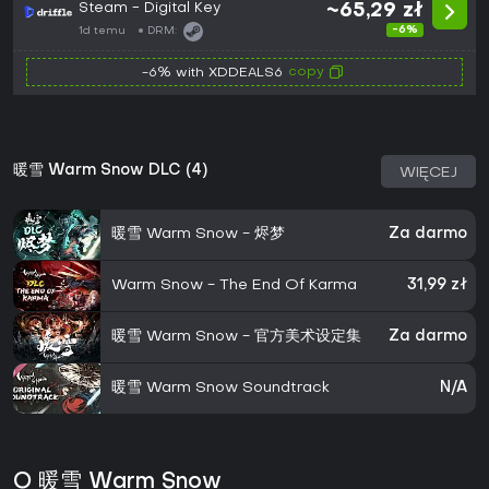
Steam - Digital Key
~65,29 zł
-6%
1d temu
DRM:
copy
-6% with XDDEALS6
暖雪 Warm Snow DLC (4)
WIĘCEJ
暖雪 Warm Snow - 烬梦
Za darmo
Warm Snow - The End Of Karma
31,99 zł
暖雪 Warm Snow - 官方美术设定集
Za darmo
暖雪 Warm Snow Soundtrack
N/A
O 暖雪 Warm Snow