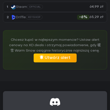
64,99 zł
1
Steam
OFFICIAL
65,29 zł
2
Driffle
-6%
KEYSHOP
Chcesz kupić w najlepszym momencie? Ustaw alert
cenowy na XD.deals i otrzymaj powiadomienie, gdy 暖
雪 Warm Snow osiągnie historycznie najniższą cenę.
Utwórz alert