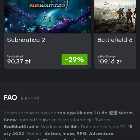
Subnautica 2
Battlefield 6
127,28 zł
295,03 zł
-29%
90,37 zł
109,16 zł
FAQ
8 PYTAŃ
Zanim zaczniesz szukać
taniego klucza PC do 暖雪 Warm
Snow
, sprawdź najważniejsze informacje. Twórcy:
BadMudStudio
. Wydawca:
bilibili
. Data premiery na PC:
18
sty 2022
. Gatunki:
Action
,
Indie
,
RPG
,
Adventure
.