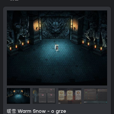
暖雪 Warm Snow - o grze