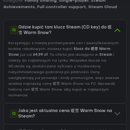
Kategorie:
Family Sharing
,
Single-player
,
Steam
Achievements
,
Full controller support
,
Steam Cloud
.
Gdzie kupić tani klucz Steam (CD key) do 暖
Q
雪 Warm Snow?
Korzystając z naszej porównywarki cen i zweryfikowanych
kodów rabatowych, możesz kupić
klucz do 暖雪 Warm
Snow
już od
64,99 zł
. Ta oferta jest dostępna w
Steam
i
należy do najtańszych na rynku. Wszystkie klucze na
XD.deals są dostarczane cyfrowo z możliwością
natychmiastowego pobrania po płatności. Ceny
uwzględniają już prowizje i kody promocyjne, więc zawsze
widzisz najniższą cenę 暖雪 Warm Snow na
PC
. Sprawdź
historię cen 暖雪 Warm Snow
, aby kupić w najlepszym
momencie.
Jaka jest aktualna cena 暖雪 Warm Snow na
Q
Steam?