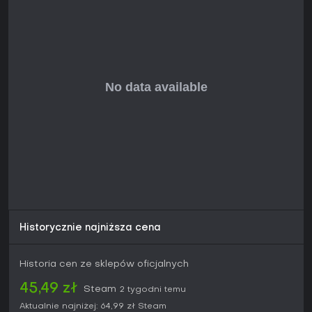
Snow zapewnia wciągające doświadczenie na miarę
gatunkowych hitów. Responsywne sterowanie i precyzyjny
feedback sprawiają, że potyczki wciągają, a progresja
fabularna motywuje ponad zwykłe przetrwanie.
Gra zdobyła pozytywne recenzje, chwalone za
regrywalność i świeże podejście do znanych mechanik.
Dostępna na PC i konsolach, przyciąga poszukiwaczy
wymagających solowych przygód. Jeśli lubisz konstruować
potężne buildy i pokonywać trudne przeszkody w realiach
fantasy, ten tytuł okaże się nagrodą - idealny na krótkie,
intensywne sesje czy głębsze zanurzenie w lore.
Historycznie najniższa cena
Historia cen ze sklepów oficjalnych
45,49 zł
Steam
2 tygodni temu
Aktualnie najniżej:
64,99 zł
Steam