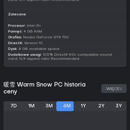
card; 16:9 aspect ratio Recommended
Mechaniki i buildy
Budowanie postaci polega na wyborze sekt skupionych na
Zalecane:
atakach ognistych czy defensywnych posturach, z których
każda odblokowuje dedykowane umiejętności i synergie.
Procesor:
Intel i3+
Latające miecze dodają głębi - z opcjami na pociski
Pamięć:
4 GB RAM
namierzające, eksplozje obszarowe czy szybkie ciosy,
Grafika:
Nvidia GeForce GTX 750
modyfikowane relikwiami znalezionymi w trakcie runy.
DirectX:
Version 10
Dysk:
8 GB available space
Kluczowe mechaniki to:
Dodatkowe uwagi:
100% DirectX 9.0c compatible sound
card; 16:9 aspect ratio Recommended
Talenty sekt pozwalające specjalizować się w
obrażeniach elementarnych lub kontroli tłumu.
Kombinacje relikwii, które zmieniają zwykły miecz w wir
zniszczenia.
System reinkarnacji, gdzie śmierć kończy runę, ale
暖雪 Warm Snow PC historia
zachowujesz odblokowane fragmenty dla trwałego
WIĘCEJ
postępu fabularnego.
ceny
Te elementy tworzą pętlę eksperymentów, w której nieudana
runa podpowiada lepsze strategie na następną.
7D
1M
3M
6M
1Y
2Y
3Y
Czy warto grać?
Graczom ceniącym action roguelike'i z bogatą
różnorodnością buildów i satysfakcjonującą walką Warm