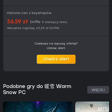
Historia cen z keyshopów
56,59 zł
Driffle
3 miesięcy temu
Aktualnie najniżej:
65,29 zł
Driffle
Czekasz na lepszą ofertę?
Ustaw alert.
Utwórz alert
Podobne gry do 暖雪 Warm
WIĘCEJ
Snow PC