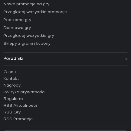
Nowe promocje na gry
Przeglądaj wszystkie promocje
Popularne gry
Darmowe gry
Przeglądaj wszystkie gry
Sklepy z grami i kupony
Poradniki
FAQ
O nas
Poradniki
Kontakt
Jak aktywować klucz Steam (CD Key)?
Nagrody
Jak aktywować klucz Epic Games (CD Key)?
Polityka prywatności
Regulamin
Jak aktywować klucz GOG (CD Key)?
RSS Aktualności
Jak aktywować klucz Ubisoft Connect (CD Key)?
RSS Gry
Jak aktywować klucz EA App (CD Key)?
RSS Promocje
Jak aktywować klucz Battle.net (CD Key)?