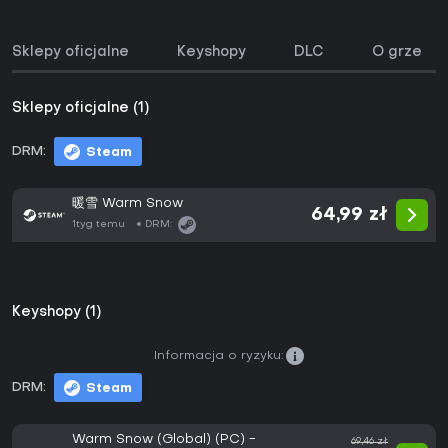
Sklepy oficjalne
Keyshopy
DLC
O grze
Sklepy oficjalne (1)
DRM:
Steam
暖雪 Warm Snow
64,99 zł
1tyg temu
DRM:
Keyshopy (1)
Informacja o ryzyku:
DRM:
Steam
Warm Snow (Global) (PC) -
69,46 zł