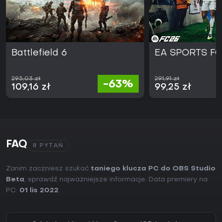
Battlefield 6
EA SPORTS FC
295,03 zł
291,91 zł
-63%
109,16 zł
99,25 zł
FAQ
8 PYTAŃ
Zanim zaczniesz szukać
taniego klucza PC do OBS Studio
Beta
, sprawdź najważniejsze informacje. Data premiery na
PC:
01 lis 2022
.