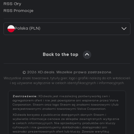
RSS Gry
Jak aktywować klucz EA App (CD Key)?
RSS Promocje
Jak aktywować klucz Battle.net (CD Key)?
Polska (PLN)
Back to the top
© 2026 XD.deals. Wszelkie prawa zastrzeżone.
Wszystkie znaki towarowe, tytuły gier, logo i grafiki należą do ich właścicieli
i są używane wyłącznie w celach identyfikacyjnych i informacyjnych.
Zastrzeżenie:
XD.deals jest niezależną porównywarką cen i
agregatorem ofert i nie jest powiązane ani wspierane przez Valve
Corporation. Steam oraz logo Steam są znakami towarowymi i/lub
zarejestrowanymi znakami towarowymi Valve Corporation.
XD.deals korzysta z publicznie dostępnych danych Steam i
wyświetla informacje cenowe ze sklepów zewnętrznych wyłącznie
w celach informacyjnych. Nie sprzedajemy produktów ani kluczy
cyfrowych i nie gwarantujemy dokładności, dostępności ani
ważności prezentowanych ofert lub kluczy. Zawsze weryfikuj