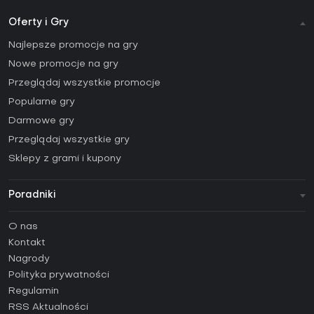
Oferty i Gry
Najlepsze promocje na gry
Nowe promocje na gry
Przeglądaj wszystkie promocje
Popularne gry
Darmowe gry
Przeglądaj wszystkie gry
Sklepy z grami i kupony
Poradniki
FAQ
O nas
Poradniki
Kontakt
Jak aktywować klucz Steam (CD Key)?
Nagrody
Jak aktywować klucz Epic Games (CD Key)?
Polityka prywatności
Regulamin
Jak aktywować klucz GOG (CD Key)?
RSS Aktualności
Jak aktywować klucz Ubisoft Connect (CD Key)?