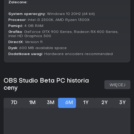
podstawowego użytku.
Zalecane:
Czy warto?
System operacyjny:
Windows 10 20H2 (64 bit)
Z miażdżąco pozytywnymi recenzjami od ponad 49 000
Procesor:
Intel i5 2500K, AMD Ryzen 1300X
użytkowników i 95% aprobaty, OBS Studio Beta przyciąga
Pamięć:
4 GB RAM
tych, którzy szukają niezawodnych narzędzi do nagrywania
Grafika:
GeForce GTX 900 Series, Radeon RX 400 Series,
i streamingu. Darmowe, open-source'owe i stale
Intel HD Graphics 500
aktualizowane, sprawdza się zarówno u nowicjuszy, jak i
DirectX:
Version 11
profesjonalistów w tworzeniu treści.
Dysk:
600 MB available space
Dodatkowe uwagi:
Hardware encoders recommended
Jeśli celujesz w przechwytywanie gameplayu czy produkcję
live bez kosztów, ta beta to świetne pole testowe dla
nowości przed stabilną wersją. Ci, co wolą plug-and-play,
mogą wybrać alternatywy, ale entuzjaści techniki docenią
jego głębię i opcje customizacji.
OBS Studio Beta PC historia
WIĘCEJ
ceny
7D
1M
3M
6M
1Y
2Y
3Y