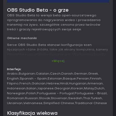
OBS Studio Beta - o grze
OBS Studio Beta to wersja beta open-source'owego
oprogramowania do nagrywania wideo i prowadzenia
transmisji na żywo, szczególnie ceniona przez twórców
treści i graczy rejestrowujących swoje sesje.
Główne mechaniki
Serce OBS Studio Beta stanowi konfiguracja scen
łączących różne źródła, takie jak ekrany komputera, kamery
internetowe czy przechwytywanie gier. Użytkownicy tworzą
te sceny, miksując w czasie rzeczywistym wideo i audio z
+Więcej
filtrami oraz przejściami dla profesjonalnych efektów.
Ustawienia są proste - dodajesz źródła, regulujesz
Interfejs:
parametry i przypisujesz hotkeye do akcji jak przełączanie
Arabic
Bulgarian
Catalan
Czech
Danish
German
Greek
scen czy start nagrywania. Program zapewnia wysoką
English
Spanish - Spain
Estonian
Basque
Persian
Finnish
wydajność, działając płynnie nawet przy wymagających
Filipino
French
Galician
Hebrew
Hindi
Hungarian
Armenian
zadaniach.
Indonesian
Italian
Japanese
Georgian
Korean
Malay
Dutch
Norwegian
Polish
Portuguese - Portugal
Portuguese - Brazil
Obsługa audio wyróżnia się intuicyjnym mikserem z filtrami
Romanian
Russian
Slovak
Slovenian
Swedish
Thai
Turkish
na źródło - noise gate, tłumieniem szumów czy gainem -
Ukrainian
Vietnamese
Simplified Chinese
Traditional Chinese
oraz integracją wtyczek VST dla zaawansowanej kontroli.
Modułowy interfejs pozwala przestawiać panele lub
Klasyfikacja wiekowa
wyciągać je do osobnych okien, dostosowując się do