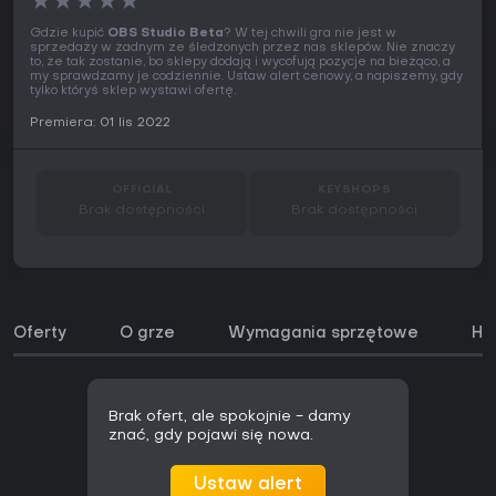
★
★
★
★
★
Gdzie kupić
OBS Studio Beta
? W tej chwili gra nie jest w
sprzedaży w żadnym ze śledzonych przez nas sklepów. Nie znaczy
to, że tak zostanie, bo sklepy dodają i wycofują pozycje na bieżąco, a
my sprawdzamy je codziennie. Ustaw alert cenowy, a napiszemy, gdy
tylko któryś sklep wystawi ofertę.
Premiera: 01 lis 2022
OFFICIAL
KEYSHOPS
Brak dostępności
Brak dostępności
Oferty
O grze
Wymagania sprzętowe
His
Brak ofert, ale spokojnie - damy
znać, gdy pojawi się nowa.
Ustaw alert