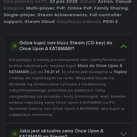
Data premiery na PC:
23 paź 2025
. Gatunki:
Action
,
Casual
.
Kategorie:
Multi-player
,
PvP
,
Online PvP
,
Family Sharing
,
Single-player
,
Steam Achievements
,
Full controller
support
,
Steam Cloud
. Klasyfikacja wiekowa:
PEGI 3
.
Gdzie kupić tani klucz Steam (CD key) do
Q
Once Upon A KATAMARI?
Korzystając z naszej porównywarki cen i zweryfikowanych
kodów rabatowych, możesz kupić
klucz do Once Upon A
KATAMARI
już od
74,21 zł
. Ta oferta jest dostępna w
Yuplay
i należy do najtańszych na rynku. Wszystkie klucze na
XD.deals są dostarczane cyfrowo z możliwością
natychmiastowego pobrania po płatności. Ceny
uwzględniają już prowizje i kody promocyjne, więc zawsze
widzisz najniższą cenę Once Upon A KATAMARI na
PC
.
Sprawdź
historię cen Once Upon A KATAMARI
, aby kupić w
najlepszym momencie.
Jaka jest aktualna cena Once Upon A
Q