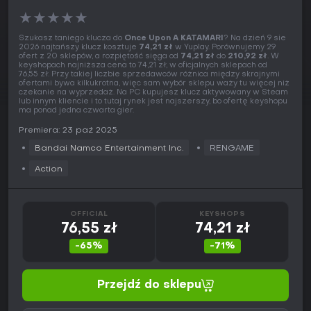
★
★
★
★
★
Szukasz taniego klucza do
Once Upon A KATAMARI
? Na dzień 9 sie
2026 najtańszy klucz kosztuje
74,21 zł
w Yuplay. Porównujemy 29
ofert z 20 sklepów, a rozpiętość sięga od
74,21 zł
do
210,92 zł
. W
keyshopach najniższa cena to 74,21 zł, w oficjalnych sklepach od
76,55 zł. Przy takiej liczbie sprzedawców różnica między skrajnymi
ofertami bywa kilkukrotna, więc sam wybór sklepu waży tu więcej niż
czekanie na wyprzedaż. Na PC kupujesz klucz aktywowany w Steam
lub innym kliencie i to tutaj rynek jest najszerszy, bo ofertę keyshopu
ma ponad jedna czwarta gier.
Premiera: 23 paź 2025
Bandai Namco Entertainment Inc.
RENGAME
Action
OFFICIAL
KEYSHOPS
76,55 zł
74,21 zł
-65%
-71%
Przejdź do sklepu