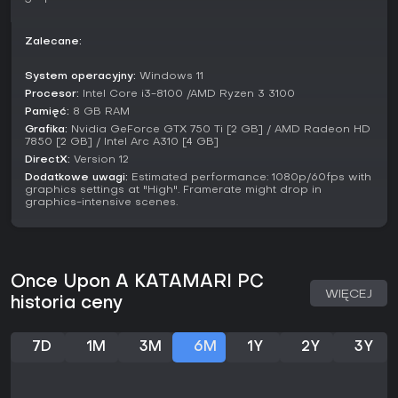
oceny to 78% pozytywów spośród 32. Jeśli lubisz casualowe
tytuły z multiplayerm i kreatywną personalizacją, to solidny
wybór, zwłaszcza po ostatnich poprawkach stabilności. Ci,
Zalecane:
co szukają głębokiej strategii, mogą szukać dalej, ale na
relaksującą zabawę - w punkt.
System operacyjny:
Windows 11
Procesor:
Intel Core i3-8100 /AMD Ryzen 3 3100
Pamięć:
8 GB RAM
Grafika:
Nvidia GeForce GTX 750 Ti [2 GB] / AMD Radeon HD
7850 [2 GB] / Intel Arc A310 [4 GB]
DirectX:
Version 12
Dodatkowe uwagi:
Estimated performance: 1080p/60fps with
graphics settings at "High". Framerate might drop in
graphics-intensive scenes.
Once Upon A KATAMARI PC
WIĘCEJ
historia ceny
7D
1M
3M
6M
1Y
2Y
3Y