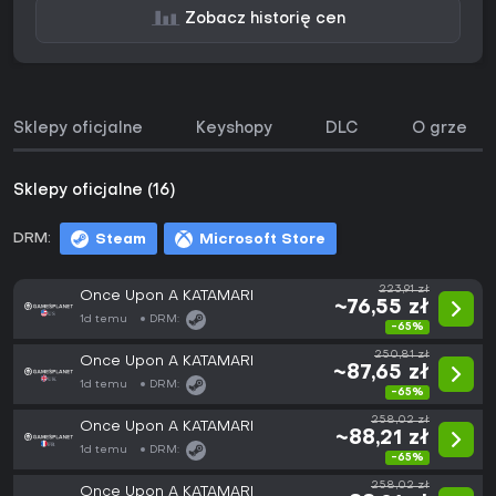
Zobacz historię cen
Sklepy oficjalne
Keyshopy
DLC
O grze
Sklepy oficjalne (16)
DRM:
Steam
Microsoft Store
223,91 zł
Once Upon A KATAMARI
~76,55 zł
1d temu
DRM:
-65%
250,81 zł
Once Upon A KATAMARI
~87,65 zł
1d temu
DRM:
-65%
258,02 zł
Once Upon A KATAMARI
~88,21 zł
1d temu
DRM:
-65%
258,02 zł
Once Upon A KATAMARI