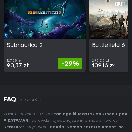
Subnautica 2
Battlefield 6
127,28 zł
295,03 zł
-29%
90,37 zł
109,16 zł
FAQ
9 PYTAŃ
Zanim zaczniesz szukać
taniego klucza PC do Once Upon
A KATAMARI
, sprawdź najważniejsze informacje. Twórcy:
RENGAME
. Wydawca:
Bandai Namco Entertainment Inc.
.