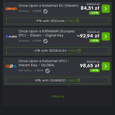
259,00 zł
Once Upon a Katamari EU (Steam)
84,51 zł
1d temu
DRM:
-67%
copy
-9% with XDDeals
Once Upon a KATAMARI (Europe)
172,00 zł
(PC) - Steam - Digital Key
~92,94 zł
-45%
1d temu
DRM:
copy
-6% with XDDEALS6
Once Upon a Katamari (PC) -
259,00 zł
Steam Key - GLOBAL
98,65 zł
-61%
10h temu
DRM:
copy
-8% with G2A8XDD
+Więcej