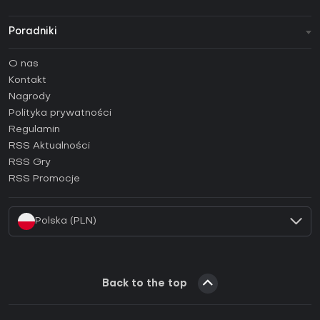
Poradniki
FAQ
O nas
Poradniki
Kontakt
Jak aktywować klucz Steam (CD Key)?
Nagrody
Jak aktywować klucz Epic Games (CD Key)?
Polityka prywatności
Regulamin
Jak aktywować klucz GOG (CD Key)?
RSS Aktualności
Jak aktywować klucz Ubisoft Connect (CD Key)?
RSS Gry
Jak aktywować klucz EA App (CD Key)?
RSS Promocje
Jak aktywować klucz Battle.net (CD Key)?
Polska (PLN)
Back to the top