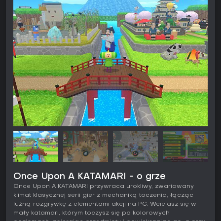
Once Upon A KATAMARI - o grze
Once Upon A KATAMARI przywraca urokliwy, zwariowany
klimat klasycznej serii gier z mechaniką toczenia, łącząc
luźną rozgrywkę z elementami akcji na PC. Wcielasz się w
mały katamari, którym toczysz się po kolorowych