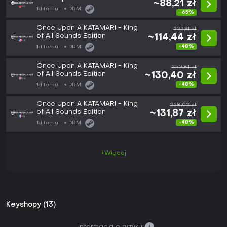
~88,21 zł
1d temu
DRM:
-65%
Once Upon A KATAMARI - King
223,91 zł
of All Sounds Edition
~114,44 zł
-48%
1d temu
DRM:
Once Upon A KATAMARI - King
250,81 zł
of All Sounds Edition
~130,40 zł
-48%
1d temu
DRM:
Once Upon A KATAMARI - King
258,02 zł
of All Sounds Edition
~131,87 zł
-48%
1d temu
DRM:
+Więcej
Keyshopy (13)