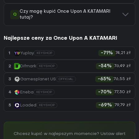
Czy mogę kupić Once Upon A KATAMARI
Q
tutaj?
Najlepsze ceny za Once Upon A KATAMARI
74,21 zł
1
Yuplay
-71%
KEYSHOP
76,49 zł
2
Difmark
-54%
KEYSHOP
76,55 zł
3
Gamesplanet US
-65%
OFFICIAL
77,30 zł
4
Eneba
-70%
KEYSHOP
79,79 zł
5
Loaded
-69%
KEYSHOP
Chcesz kupić w najlepszym momencie? Ustaw alert