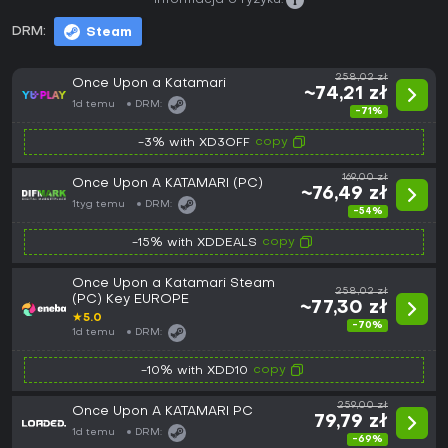
Informacja o ryzyku:
DRM:
Steam
258,02 zł
Once Upon a Katamari
~74,21 zł
1d temu
DRM:
-71%
copy
-3% with XD3OFF
169,00 zł
Once Upon A KATAMARI (PC)
~76,49 zł
1tyg temu
DRM:
-54%
copy
-15% with XDDEALS
Once Upon a Katamari Steam
258,02 zł
(PC) Key EUROPE
~77,30 zł
★
5.0
-70%
1d temu
DRM:
copy
-10% with XDD10
259,00 zł
Once Upon A KATAMARI PC
79,79 zł
1d temu
DRM:
-69%