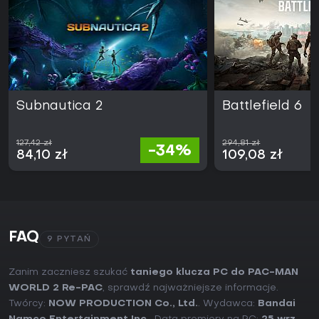
Subnautica 2
Battlefield 6
127,42 zł
294,81 zł
-34%
84,10 zł
109,08 zł
FAQ
9 PYTAŃ
Zanim zaczniesz szukać
taniego klucza PC do PAC-MAN
WORLD 2 Re-PAC
, sprawdź najważniejsze informacje.
Twórcy:
NOW PRODUCTION Co., Ltd.
. Wydawca:
Bandai