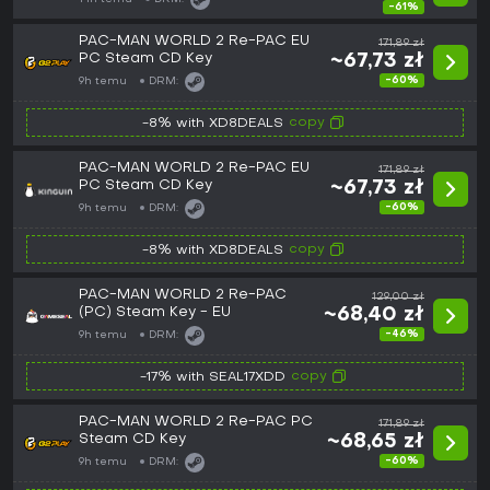
-61%
PAC-MAN WORLD 2 Re-PAC EU
171,89 zł
PC Steam CD Key
~67,73 zł
-60%
9h temu
DRM:
copy
-8% with XD8DEALS
PAC-MAN WORLD 2 Re-PAC EU
171,89 zł
PC Steam CD Key
~67,73 zł
-60%
9h temu
DRM:
copy
-8% with XD8DEALS
PAC-MAN WORLD 2 Re-PAC
129,00 zł
(PC) Steam Key - EU
~68,40 zł
-46%
9h temu
DRM:
copy
-17% with SEAL17XDD
PAC-MAN WORLD 2 Re-PAC PC
171,89 zł
Steam CD Key
~68,65 zł
-60%
9h temu
DRM: