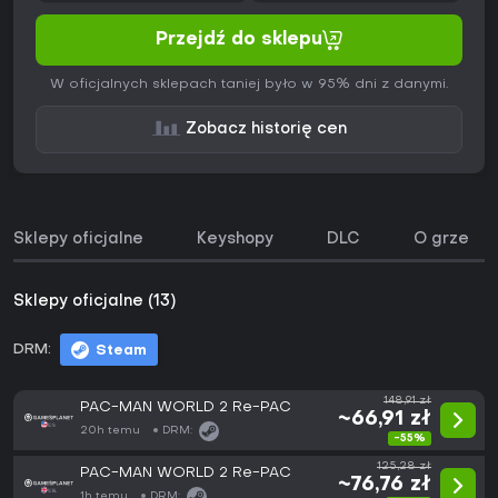
Przejdź do sklepu
W oficjalnych sklepach taniej było w 95% dni z danymi.
Zobacz historię cen
Sklepy oficjalne
Keyshopy
DLC
O grze
Sklepy oficjalne (13)
DRM:
Steam
148,91 zł
PAC-MAN WORLD 2 Re-PAC
~66,91 zł
20h temu
DRM:
-55%
125,28 zł
PAC-MAN WORLD 2 Re-PAC
~76,76 zł
1h temu
DRM: