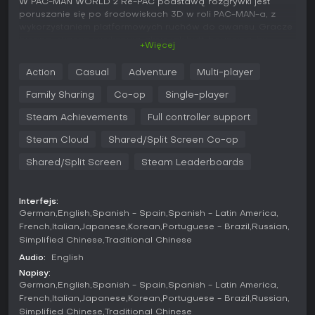
W PAC-MAN WORLD 2 Re-PAC podstawą rozgrywki jest
poruszanie się po środowiskach 3D w roli PAC-MAN-a, z
wykorzystaniem platformowych ruchów do awansu. Gracze
biegną, skaczą i wykonują akcje jak butt-bouncing, by
+Więcej
pokonywać wrogów lub niszczyć przeszkody. Mechanika
chomp pozwala zjadać duchy po naładowaniu mocy, rev
Action
Casual
Adventure
Multi-player
rolle budują prędkość na rampach i przepaściach, a flutter
jumpy pomagają pokonywać lawę czy szerokie szczeliny.
Family Sharing
Co-op
Single-player
PAC-Dot attacks dają opcje dystansowe na przeciwników.
Gra kładzie nacisk na eksplorację zróżnicowanych
Steam Achievements
Full controller support
poziomów - od koron drzew po podwodne strefy - z
Steam Cloud
Shared/Split Screen Co-op
rozsypanymi zbierakami zachęcającymi do dokładnego
przeszukiwania.
Shared/Split Screen
Steam Leaderboards
Ulepszenia QoL wygładzają sterowanie, a nowy system
kamer śledzi akcję bez irytacji z oryginału. Odświeżone walki
Interfejs:
z bossami wymagają precyzyjnego timingu i
German
English
Spanish - Spain
Spanish - Latin America
rozpoznawania wzorców. Zbieranie Golden Fruit pcha
French
Italian
Japanese
Korean
Portuguese - Brazil
Russian
fabułę naprzód, łącząc się z progresem poziomów i
Simplified Chinese
Traditional Chinese
odblokowywaniem nowych obszarów.
Audio:
English
Tryby gry
Napisy:
Główny tryb przygodowy prowadzi przez poziomy w PAC-
German
English
Spanish - Spain
Spanish - Latin America
LAND, skupiając się na odzyskaniu skradzionych
French
Italian
Japanese
Korean
Portuguese - Brazil
Russian
przedmiotów i powstrzymaniu króla duchów Spooky'ego. Ta
Simplified Chinese
Traditional Chinese