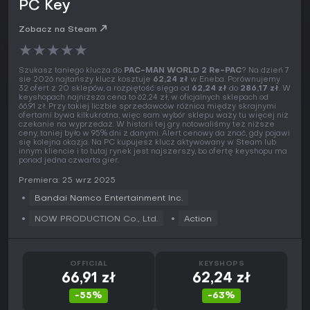
PC Key
Zobacz na Steam
★
★
★
★
★
Szukasz taniego klucza do
PAC-MAN WORLD 2 Re-PAC
? Na dzień 7
sie 2026 najtańszy klucz kosztuje
62,24 zł
w Eneba. Porównujemy
32 ofert z 20 sklepów, a rozpiętość sięga od
62,24 zł
do
286,17 zł
. W
keyshopach najniższa cena to 62,24 zł, w oficjalnych sklepach od
66,91 zł. Przy takiej liczbie sprzedawców różnica między skrajnymi
ofertami bywa kilkukrotna, więc sam wybór sklepu waży tu więcej niż
czekanie na wyprzedaż. W historii tej gry notowaliśmy też niższe
ceny, taniej było w 95% dni z danymi. Alert cenowy da znać, gdy pojawi
się kolejna okazja. Na PC kupujesz klucz aktywowany w Steam lub
innym kliencie i to tutaj rynek jest najszerszy, bo ofertę keyshopu ma
ponad jedna czwarta gier.
Premiera: 25 wrz 2025
Bandai Namco Entertainment Inc.
NOW PRODUCTION Co., Ltd.
Action
OFFICIAL
KEYSHOPS
66,91 zł
62,24 zł
-55%
-63%