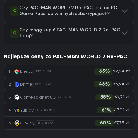
Czy PAC-MAN WORLD 2 Re-PAC jest na PC
Q
Game Pass lub w innych subskrypcjach?
Czy mogę kupić PAC-MAN WORLD 2 Re-PAC
Q
tutaj?
Najlepsze ceny za PAC-MAN WORLD 2 Re-PAC
62,24 zł
1
Eneba
-63%
KEYSHOP
65,94 zł
2
Driffle
-48%
KEYSHOP
66,91 zł
3
Gamesplanet US
-55%
OFFICIAL
67,01 zł
4
Yuplay
-61%
KEYSHOP
67,73 zł
5
G2Play
-60%
KEYSHOP