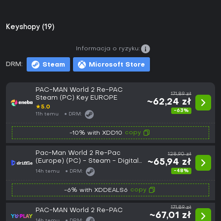
Keyshopy (19)
Informacja o ryzyku:
DRM:
Steam
Microsoft Store
PAC-MAN World 2 Re-PAC
171,89 zł
Steam (PC) Key EUROPE
~62,24 zł
★
5.0
-63%
11h temu
DRM:
copy
-10% with XDD10
Pac-Man World 2 Re-Pac
128,90 zł
(Europe) (PC) - Steam - Digital
~65,94 zł
Key
-48%
14h temu
DRM:
copy
-6% with XDDEALS6
171,89 zł
PAC-MAN World 2 Re-PAC
~67,01 zł
14h temu
DRM: