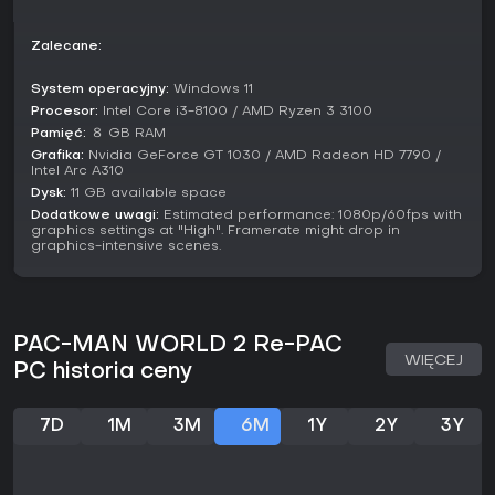
Fanom retro platformerów PAC-MAN WORLD 2 Re-PAC
wyróżnia się wypolerowanym remakiem, który naprawia
Zalecane:
problemy oryginału jak kamera i dodaje udogodnienia. Pętla
rozgrywki zostaje wciągająca, mieszając nostalgię z
System operacyjny:
Windows 11
nowoczesnymi akcentami dostępnymi dla nowicjuszy.
Procesor:
Intel Core i3-8100 / AMD Ryzen 3 3100
Pamięć:
８ GB RAM
Recepcja graczy podkreśla urok i frajdę, szczególnie w
Grafika:
Nvidia GeForce GT 1030 / AMD Radeon HD 7790 /
lekkich action-adventure. Jeśli lubisz prosty 3D platforming
Intel Arc A310
bez przytłaczającej złożoności, ta gra zapewnia solidną
Dysk:
11 GB available space
zabawę wartą wypróbowania, zwłaszcza na krótkie,
Dodatkowe uwagi:
Estimated performance: 1080p/60fps with
przyjemne sesje.
graphics settings at "High". Framerate might drop in
graphics-intensive scenes.
PAC-MAN WORLD 2 Re-PAC
WIĘCEJ
PC historia ceny
7D
1M
3M
6M
1Y
2Y
3Y