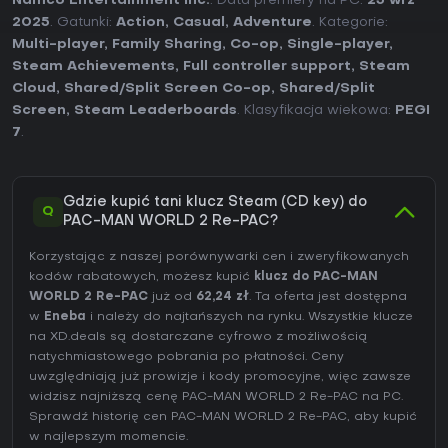
Namco Entertainment Inc.
. Data premiery na PC:
25 wrz
2025
. Gatunki:
Action
,
Casual
,
Adventure
. Kategorie:
Multi-player
,
Family Sharing
,
Co-op
,
Single-player
,
Steam Achievements
,
Full controller support
,
Steam
Cloud
,
Shared/Split Screen Co-op
,
Shared/Split
Screen
,
Steam Leaderboards
. Klasyfikacja wiekowa:
PEGI
7
.
Gdzie kupić tani klucz Steam (CD key) do
Q
PAC-MAN WORLD 2 Re-PAC?
Korzystając z naszej porównywarki cen i zweryfikowanych
kodów rabatowych, możesz kupić
klucz do PAC-MAN
WORLD 2 Re-PAC
już od
62,24 zł
. Ta oferta jest dostępna
w
Eneba
i należy do najtańszych na rynku. Wszystkie klucze
na XD.deals są dostarczane cyfrowo z możliwością
natychmiastowego pobrania po płatności. Ceny
uwzględniają już prowizje i kody promocyjne, więc zawsze
widzisz najniższą cenę PAC-MAN WORLD 2 Re-PAC na
PC
.
Sprawdź
historię cen PAC-MAN WORLD 2 Re-PAC
, aby kupić
w najlepszym momencie.