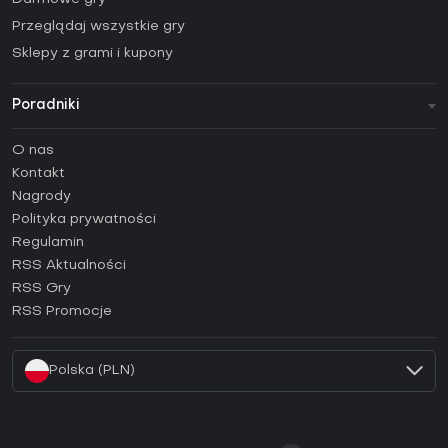
Przeglądaj wszystkie gry
Sklepy z grami i kupony
Poradniki
FAQ
O nas
Poradniki
Kontakt
Jak aktywować klucz Steam (CD Key)?
Nagrody
Jak aktywować klucz Epic Games (CD Key)?
Polityka prywatności
Regulamin
Jak aktywować klucz GOG (CD Key)?
RSS Aktualności
Jak aktywować klucz Ubisoft Connect (CD Key)?
RSS Gry
Jak aktywować klucz EA App (CD Key)?
RSS Promocje
Jak aktywować klucz Battle.net (CD Key)?
Polska (PLN)