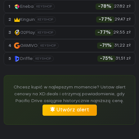
27,82 zł
1
Eneba
-78%
KEYSHOP
29,47 zł
2
Kinguin
-77%
KEYSHOP
29,55 zł
3
G2Play
-77%
KEYSHOP
31,22 zł
4
GAMIVO
-71%
KEYSHOP
31,51 zł
5
Driffle
-75%
KEYSHOP
Chcesz kupić w najlepszym momencie? Ustaw alert
cenowy na XD.deals i otrzymaj powiadomienie, gdy
Pacific Drive osiągnie historycznie najniższą cenę.
Utwórz alert