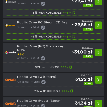
~29,47 zł
2h temu
DRM:
-77%
copy
-8% with XD8DEALS
128,99 zł
Pacific Drive PC Steam CD Key
~29,55 zł
2h temu
DRM:
-77%
copy
-8% with XD8DEALS
Pacific Drive (PC) Steam Key
128,99 zł
ROW
~31,00 zł
★
5.0
-75%
3h temu
DRM:
copy
-10% with XDD10
109,00 zł
Pacific Drive EU (Steam)
31,22 zł
17h temu
DRM:
-71%
copy
-9% with XDDeals
109,00 zł
Pacific Drive Global (Steam)
31,34 zł
2h temu
DRM: