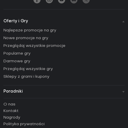
Oferty i Gry
Najlepsze promocje na gry
Nowe promocje na gry
Przeglądaj wszystkie promocje
Popularne gry
Darmowe gry
Przeglądaj wszystkie gry
Sklepy z grami i kupony
Poradniki
FAQ
O nas
Poradniki
Kontakt
Jak aktywować klucz Steam (CD Key)?
Nagrody
Jak aktywować klucz Epic Games (CD Key)?
Polityka prywatności