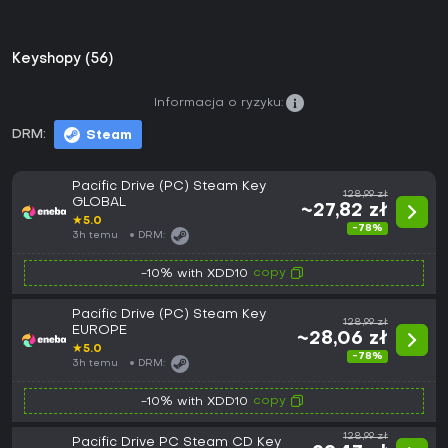
Keyshopy (56)
Informacja o ryzyku:
DRM:
Steam
Pacific Drive (PC) Steam Key
128,99 zł
GLOBAL
~27,82 zł
★
5.0
-78%
3h temu
DRM:
copy
-10% with XDD10
Pacific Drive (PC) Steam Key
128,99 zł
EUROPE
~28,06 zł
★
5.0
-78%
3h temu
DRM:
copy
-10% with XDD10
128,99 zł
Pacific Drive PC Steam CD Key