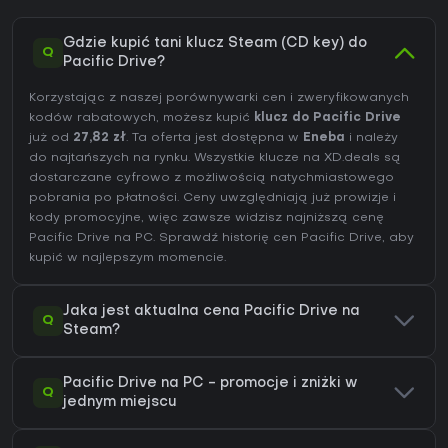
Gdzie kupić tani klucz Steam (CD key) do
Q
Pacific Drive?
Korzystając z naszej porównywarki cen i zweryfikowanych
kodów rabatowych, możesz kupić
klucz do Pacific Drive
już od
27,82 zł
. Ta oferta jest dostępna w
Eneba
i należy
do najtańszych na rynku. Wszystkie klucze na XD.deals są
dostarczane cyfrowo z możliwością natychmiastowego
pobrania po płatności. Ceny uwzględniają już prowizje i
kody promocyjne, więc zawsze widzisz najniższą cenę
Pacific Drive na
PC
. Sprawdź
historię cen Pacific Drive
, aby
kupić w najlepszym momencie.
Jaka jest aktualna cena Pacific Drive na
Q
Steam?
Pacific Drive na PC - promocje i zniżki w
Q
jednym miejscu