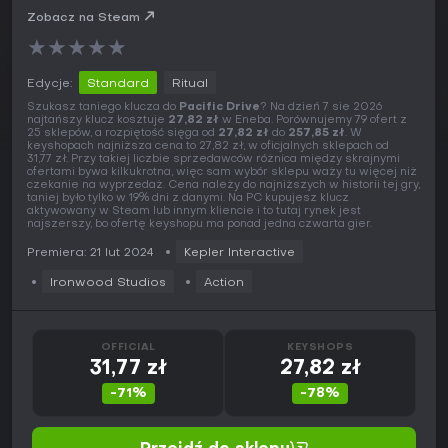
Zobacz na Steam
★
★
★
★
★
Edycje:
Standard
Ritual
Szukasz taniego klucza do
Pacific Drive
? Na dzień 7 sie 2026
najtańszy klucz kosztuje
27,82 zł
w Eneba. Porównujemy 79 ofert z
25 sklepów, a rozpiętość sięga od
27,82 zł
do
257,85 zł
. W
keyshopach najniższa cena to 27,82 zł, w oficjalnych sklepach od
31,77 zł. Przy takiej liczbie sprzedawców różnica między skrajnymi
ofertami bywa kilkukrotna, więc sam wybór sklepu waży tu więcej niż
czekanie na wyprzedaż. Cena należy do najniższych w historii tej gry,
taniej było tylko w 19% dni z danymi. Na PC kupujesz klucz
aktywowany w Steam lub innym kliencie i to tutaj rynek jest
najszerszy, bo ofertę keyshopu ma ponad jedna czwarta gier.
Premiera: 21 lut 2024
Kepler Interactive
Ironwood Studios
Action
OFFICIAL
KEYSHOPS
31,77 zł
27,82 zł
-71%
-78%