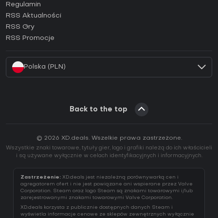
Regulamin
Jak aktywować klucz GOG (CD Key)?
RSS Aktualności
Jak aktywować klucz Ubisoft Connect (CD Key)?
RSS Gry
Jak aktywować klucz EA App (CD Key)?
RSS Promocje
Jak aktywować klucz Battle.net (CD Key)?
Polska (PLN)
Back to the top
© 2026 XD.deals. Wszelkie prawa zastrzeżone.
Wszystkie znaki towarowe, tytuły gier, logo i grafiki należą do ich właścicieli
i są używane wyłącznie w celach identyfikacyjnych i informacyjnych.
Zastrzeżenie:
XD.deals jest niezależną porównywarką cen i
agregatorem ofert i nie jest powiązane ani wspierane przez Valve
Corporation. Steam oraz logo Steam są znakami towarowymi i/lub
zarejestrowanymi znakami towarowymi Valve Corporation.
XD.deals korzysta z publicznie dostępnych danych Steam i
wyświetla informacje cenowe ze sklepów zewnętrznych wyłącznie