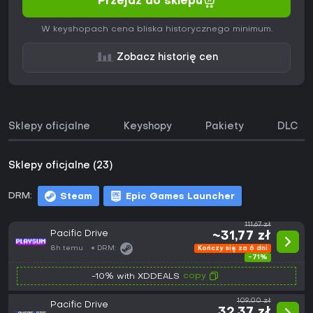
Przejdź do sklepu
W keyshopach cena bliska historycznego minimum.
Zobacz historię cen
Sklepy oficjalne
Keyshopy
Pakiety
DLC
Sklepy oficjalne (23)
DRM:
Steam
Epic Games Launcher
111,67 zł
Pacific Drive
~31,77 zł
8h temu
DRM:
Kończy się za 6 dni
-71%
copy
-10% with XDDEALS
109,00 zł
Pacific Drive
32,37 zł