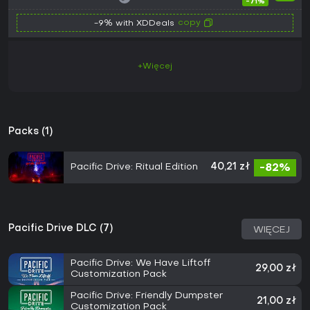
-71%
copy
-9% with XDDeals
+Więcej
Packs (1)
Pacific Drive: Ritual Edition
40,21 zł
-82%
Pacific Drive DLC (7)
WIĘCEJ
Pacific Drive: We Have Liftoff
29,00 zł
Customization Pack
Pacific Drive: Friendly Dumpster
21,00 zł
Customization Pack