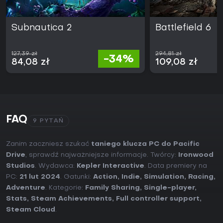
Subnautica 2
Battlefield 6
127,39 zł
294,81 zł
-34%
84,08 zł
109,08 zł
FAQ
9 PYTAŃ
Zanim zaczniesz szukać
taniego klucza PC do Pacific
Drive
, sprawdź najważniejsze informacje. Twórcy:
Ironwood
Studios
. Wydawca:
Kepler Interactive
. Data premiery na
PC:
21 lut 2024
. Gatunki:
Action
,
Indie
,
Simulation
,
Racing
,
Adventure
. Kategorie:
Family Sharing
,
Single-player
,
Stats
,
Steam Achievements
,
Full controller support
,
Steam Cloud
.