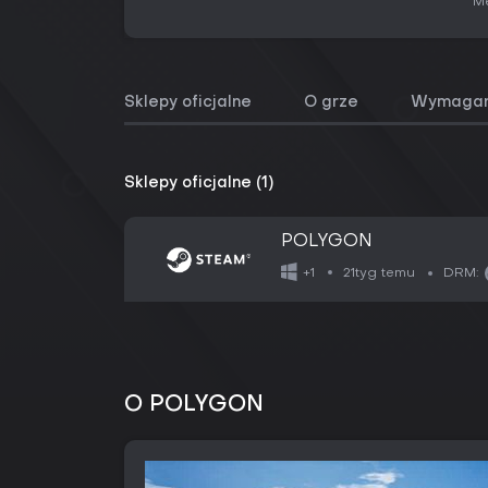
Me
Sklepy oficjalne
O grze
Wymagan
Sklepy oficjalne (1)
POLYGON
21tyg temu
+1
DRM:
O POLYGON