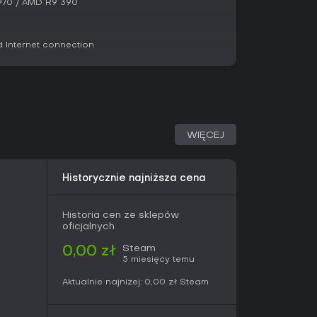
970 / AMD R9 390
 z silnym akcentem na teamwork POLYGON
ree-to-play, podkreślającą gunplay i
. Odbiór na platformie to Mostly Positive z 36
Internet connection
 ogółem i 77% w ostatnich miesiącach, co
i aktualizacji.
acza, że gra wciąż ewoluuje, a aktywny rozwój
lubisz multiplayerowe shootery łączące strategię
szkadza ci tytuł w trakcie tworzenia, oferuje
grze drużynowej z kumplami.
WIĘCEJ
Historycznie najniższa cena
Historia cen ze sklepów
oficjalnych
Steam
0,00 zł
5 miesięcy temu
Aktualnie najniżej:
0,00 zł
Steam