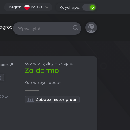
Region:
Polska
Keyshops:
Wszystkie platformy
agrody
Kup w oficjalnym sklepie:
team
Za darmo
Kup w keyshopach:
00 zł
.
Zobacz historię cen