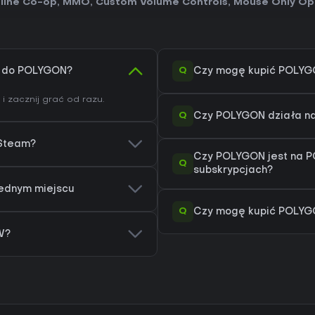
line Co-op
,
MMO
,
Custom Volume Controls
,
Mouse Only Op
Q
y) do POLYGON?
Czy mogę kupić POLYG
i zacznij grać od razu.
Q
Czy POLYGON działa n
 Steam?
Czy POLYGON jest na P
Q
subskrypcjach?
jednym miejscu
Q
Czy mogę kupić POLYGO
W?