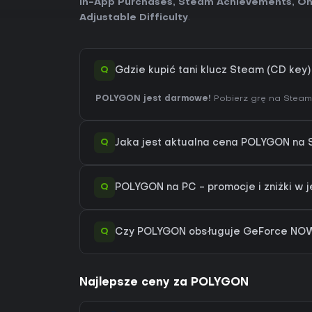
In-App Purchases
,
Steam Achievements
,
On
Adjustable Difficulty
.
Q
Gdzie kupić tani klucz Steam (CD ke
POLYGON jest darmowe!
Pobierz grę na Steam 
Q
Jaka jest aktualna cena POLYGON na
Q
POLYGON na PC - promocje i zniżki w 
Q
Czy POLYGON obsługuje GeForce NO
Najlepsze ceny za POLYGON