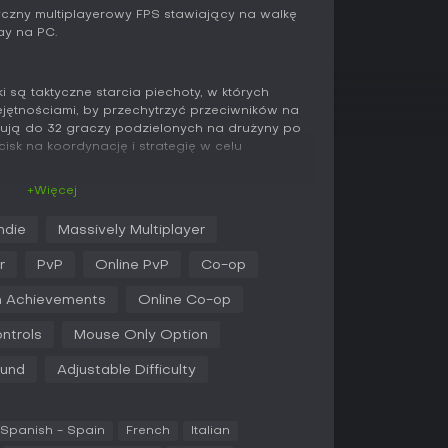
yczny multiplayerowy FPS stawiający na walkę
ay na PC.
ą taktyczne starcia piechoty, w których
jętnościami, by przechytrzyć przeciwników na
ują do 32 graczy podzielonych na drużyny po
isk na koordynację i strategię w celu
+Więcej
i wzorowanych na rzeczywistych prototypach -
obistej obrony, lekkich karabinów
Indie
Massively Multiplayer
owych i snajperskich. Zaawansowany system
ć celowniki, uchwyty, urządzenia wylotowe i
r
PvP
Online PvP
Co-op
lu gry. Skórki na broń wprowadzają
 poprzez postępy w rozgrywce.
 Achievements
Online Co-op
aci, gdzie umiejętności mogą przełamać losy
ntrols
Mouse Only Option
achęcające do gry z przyjaciółmi dla lepszej
 - od otwartych dolin sprzyjających walkom na
ound
Adjustable Difficulty
 wymagające taktyki CQC. Gra działa na Unreal
ę przy dostępności na starszym sprzęcie i
ia akcję.
Spanish - Spain
French
Italian