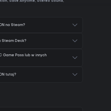
tion
,
Save Anytime
,
Stereo Sound
,
ON na Steam?
a Steam Deck?
C Game Pass lub w innych
N tutaj?