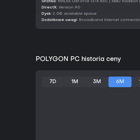
Grafika:
NVIDIA GeForce GTX 460 / AMD Radeon
DirectX:
Version 9.0
Dysk:
2 GB available space
Dodatkowe uwagi:
Broadband Internet connecti
POLYGON PC historia ceny
7D
1M
3M
6M