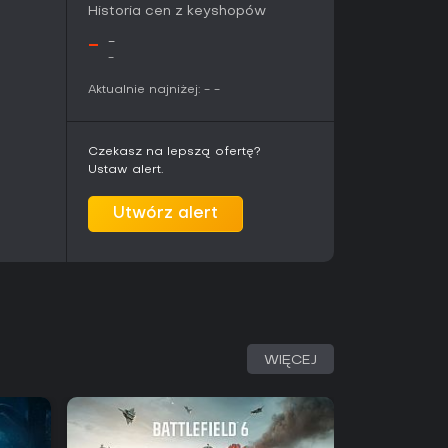
Historia cen z keyshopów
-
-
-
Aktualnie najniżej:
-
-
Czekasz na lepszą ofertę?
Ustaw alert.
Utwórz alert
WIĘCEJ