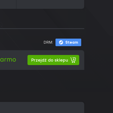
DRM:
Steam
darmo
Przejdź do sklepu