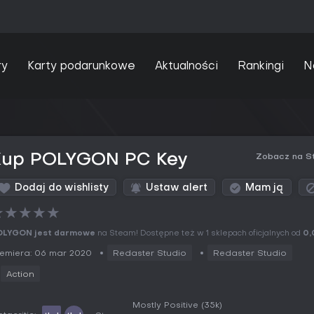
ry
Karty podarunkowe
Aktualności
Rankingi
N
Kup POLYGON PC Key
Zobacz na S
Dodaj do wishlisty
Ustaw alert
Mam ją
★
★
★
★
★
OLYGON jest darmowe
na Steam! Dostępne też w 1 sklepach oficjalnych od
0,
emiera: 06 mar 2020
Redaster Studio
Redaster Studio
Action
Mostly Positive
(35k)