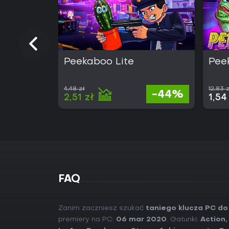
Peekaboo Lite
Pee
4,48 zł
12,83 
-44%
2,51 zł
1,54
FAQ
Zanim zaczniesz szukać
taniego klucza PC d
premiery na PC:
06 mar 2020
. Gatunki:
Action