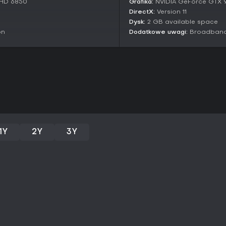
 HD 6850
Grafika:
NVIDIA GeForce GTX 
Miłośnikom taktycznych FPS-ów
DirectX:
Version 11
dostarcza przekonującą opcję f
Dysk:
2 GB available space
customizację bez kosztów wejścia
on
Dodatkowe uwagi:
Broadband 
600 recenzji - 75% pozytywnych
świadczy o uznaniu dla mechanik 
Obecny status Early Access ozn
gwarantuje świeże treści. Jeśli 
z prostym sterowaniem i nie prze
solidną wartość, szczególnie w 
1Y
2Y
3Y