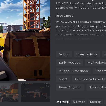
POLYGON wyróżnia się jako takt
zespołową w modelu free-to-pl
Grywalność
W POLYGON podstawą rozgrywki s
gracze zarządzają bronią i umie
rozległych mapach. Walki angaż
maksymalnie 16 osób, kładąc nac
zwycięstwa w trybach PvP.
Gracze wybierają spośród bron
karabinów szturmowych, broni os
Action
Free To Play
maszynowych, karabinów wybor
customizacji pozwala dostosowa
Early Access
Multi-playe
inne akcesoria do własnego sty
personalizację, odblokowywaną
In-App Purchases
Steam
Mechaniki obejmują rozwój post
MMO
Custom Volume Co
bitwy, oraz funkcje drużynowe z
współpracy. Mapy są różnorodne
Save Anytime
Stereo S
dystans po ciasne tunele metra
Engine 5, oferując dobrą grafik
intuicyjne sterowanie, które ułatw
Interfejs:
German
English
Tryby gry