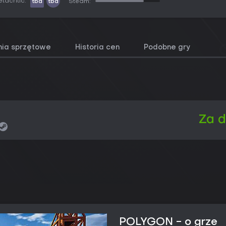
tacritic:
tbd
tbd
Steam:
ia sprzętowe
Historia cen
Podobne gry
Za 
POLYGON - o grze