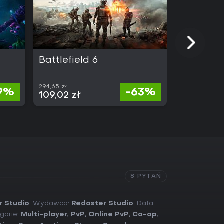
Battlefield 6
Light No 
294,65 zł
19%
-63%
431,14 
109,02 zł
8 PYTAŃ
r Studio
. Wydawca:
Redaster Studio
. Data
egorie:
Multi-player
,
PvP
,
Online PvP
,
Co-op
,