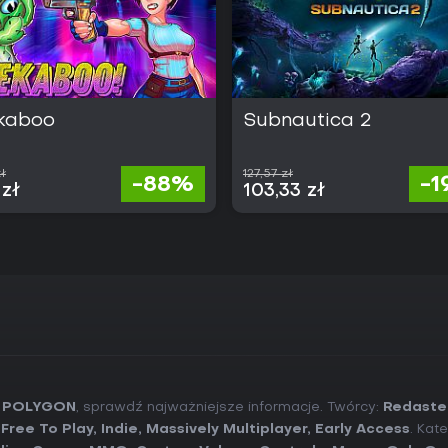
kaboo
Subnautica 2
zł
127,57 zł
-88%
-
 zł
103,33 zł
o POLYGON
, sprawdź najważniejsze informacje. Twórcy:
Redaste
,
Free To Play
,
Indie
,
Massively Multiplayer
,
Early Access
. Kat