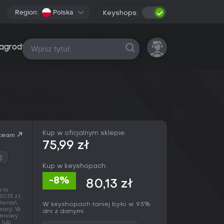
Region:
Polska
Keyshops:
Wszystkie platformy
agrody
Kup w oficjalnym sklepie:
team
75,99 zł
Kup w keyshopach:
-8%
80,13 zł
 to
0,13 zł,
równań,
W keyshopach taniej było w 93%
acji. W
dni z danymi.
 cenowy
 lub