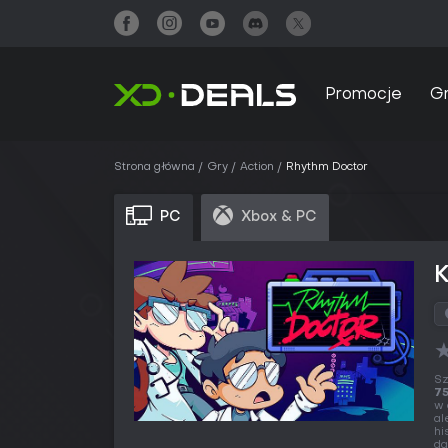
Promocje
G
Strona główna
Gry
Action
Rhythm Doctor
PC
Xbox & PC
Sz
75
w 
al
hi
da