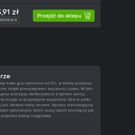
,91 zł
Przejdź do sklepu
 XDDEALS
grze
ę indie gra rytmiczna na PC, w której wcielasz
tów dzięki precyzyjnemu wyczuciu czasu. W tym
esz wstrząsy defibrylatora z tętnem serca,
ię muzyki w przystępne wyzwania. Gra w pełni
ku po okresie early access, łącząc wzruszającą
i rytmicznymi, które uczą takich koncepcji jak
ra poprzez samą rozgrywkę.
iskaniu spacji dokładnie na siódmym