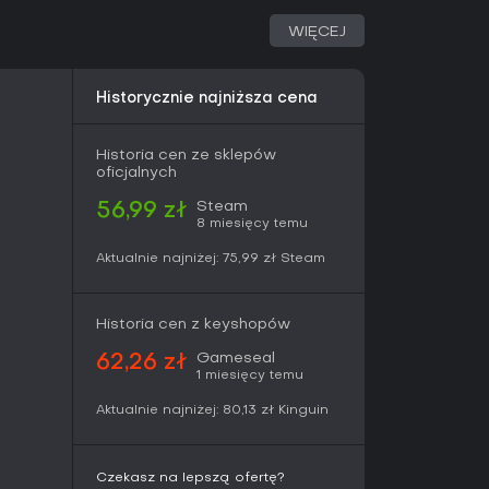
or poziomów, czyniąc grę angażującą dla
ęcą cię intensywne timing puzzles i kreatywny
WIĘCEJ
i wartościową rozrywkę bez potrzeby
Historycznie najniższa cena
Historia cen ze sklepów
oficjalnych
Steam
56,99 zł
8 miesięcy temu
Aktualnie najniżej:
75,99 zł
Steam
Historia cen z keyshopów
Gameseal
62,26 zł
1 miesięcy temu
Aktualnie najniżej:
80,13 zł
Kinguin
Czekasz na lepszą ofertę?