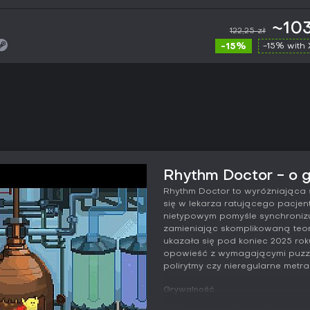
~103
122,25 zł
-15%
-15% with
Rhythm Doctor - o 
Rhythm Doctor to wyróżniająca si
się w lekarza ratującego pacjen
nietypowym pomyśle synchronizuj
zamieniając skomplikowaną teor
ukazała się pod koniec 2025 ro
opowieść z wymagającymi puzzlam
polirytmy czy nieregularne met
Grywalność
Główny mechanizm polega na wc