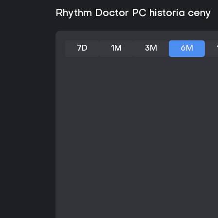
Rhythm Doctor PC historia ceny
7D
1M
3M
6M