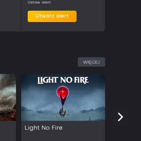
Ustaw alert.
Utwórz alert
WIĘCEJ
Light No Fire
Kingmak