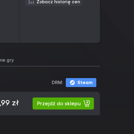
Zobacz historię cen
ne gry
DRM:
Steam
,99 zł
Przejdź do sklepu