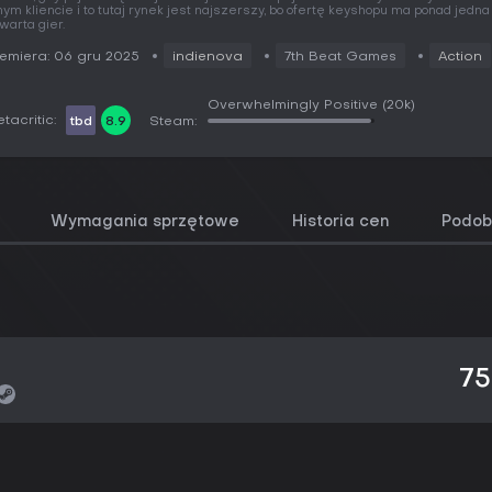
nym kliencie i to tutaj rynek jest najszerszy, bo ofertę keyshopu ma ponad jedna
warta gier.
emiera: 06 gru 2025
indienova
7th Beat Games
Action
Overwhelmingly Positive
(20k)
tacritic:
tbd
8.9
Steam:
Wymagania sprzętowe
Historia cen
Podob
75