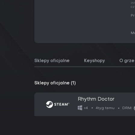
in
cz
Pr
Me
Sklepy oficjalne
Keyshopy
O grze
Sklepy oficjalne (1)
Rhythm Doctor
4tyg temu
+4
DRM: