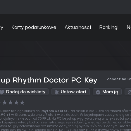
ry
Karty podarunkowe
Aktualności
Rankingi
N
Kup Rhythm Doctor PC Key
Zobacz na S
Dodaj do wishlisty
Ustaw alert
Mam ją
★
★
★
★
★
ukasz taniego klucza do
Rhythm Doctor
? Na dzień 8 sie 2026 najtańsza oferta
,99 zł
w Steam, wybrana z 7 ofert w 6 sklepach. W keyshopach zaczyna się od 8
oficjalnych sklepach od 75,99 zł. Na PC keyshop wygrywa ceną w większości po
e kupujesz wtedy kod od zewnętrznego sprzedawcy, więc sprawdź region aktyw
storii tej gry notowaliśmy też niższe ceny, taniej było w 93% dni z danymi. Alert
 znać, gdy pojawi się kolejna okazja. Na PC kupujesz klucz aktywowany w Steam