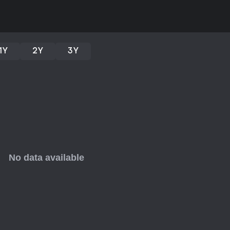
wsparcie community przez edyt
nowicjuszy i weteranów. Jeśli kr
design leveli, ten tytuł zapewn
doświadczenia w rhythm games.
1Y
2Y
3Y