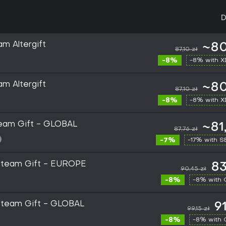
D
m Altergift
~80
87,10 zł
-8%
-8% with 
m Altergift
~80
87,10 zł
-8%
-8% with 
eam Gift - GLOBAL
~81
87,76 zł
-7%
-17% with 
Steam Gift - EUROPE
83
90,45 zł
-8%
-8% with
Steam Gift - GLOBAL
91
99,15 zł
-8%
-8% with