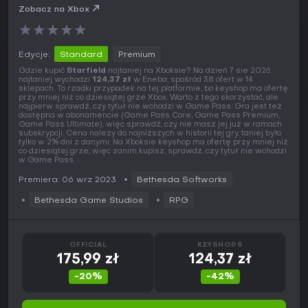
Zobacz na Xbox
★
★
★
★
★
Edycje:
Standard
Premium
Gdzie kupić
Starfield
najtaniej na Xboksie? Na dzień 7 sie 2026
najtaniej wychodzi
124,37 zł
w Eneba, spośród 38 ofert w 14
sklepach. To rzadki przypadek na tej platformie, bo keyshop ma ofertę
przy mniej niż co dziesiątej grze Xbox. Warto z tego skorzystać, ale
najpierw sprawdź, czy tytuł nie wchodzi w Game Pass. Gra jest też
dostępna w abonamencie (Game Pass Core, Game Pass Premium,
Game Pass Ultimate), więc sprawdź, czy nie masz jej już w ramach
subskrypcji. Cena należy do najniższych w historii tej gry, taniej było
tylko w 2% dni z danymi. Na Xboksie keyshop ma ofertę przy mniej niż
co dziesiątej grze, więc zanim kupisz, sprawdź, czy tytuł nie wchodzi
w Game Pass.
Premiera: 06 wrz 2023
Bethesda Softworks
Bethesda Game Studios
RPG
OFFICIAL
KEYSHOPS
175,99 zł
124,37 zł
-20%
-42%