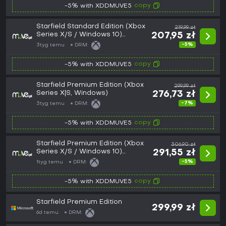
copy
-5% with XDDMUVE5
Starfield Standard Edition (Xbox
219,99 zł
Series X/S / Windows 10)
207,95 zł
(Europe)
-5%
3tyg temu
DRM:
copy
-5% with XDDMUVE5
Starfield Premium Edition (Xbox
299,99 zł
Series X|S, Windows)
276,73 zł
-7%
3tyg temu
DRM:
copy
-5% with XDDMUVE5
Starfield Premium Edition (Xbox
306,90 zł
Series X/S / Windows 10)
291,55 zł
(Europe)
-5%
1tyg temu
DRM:
copy
-5% with XDDMUVE5
Starfield Premium Edition
299,99 zł
6d temu
DRM: