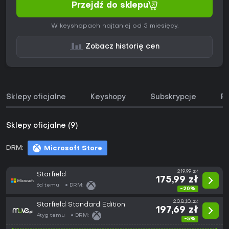
Przejdź do sklepu
W keyshopach najtaniej od 5 miesięcy.
Zobacz historię cen
Sklepy oficjalne
Keyshopy
Subskrypcje
Pa
Sklepy oficjalne (9)
DRM:
Microsoft Store
219,99 zł
Starfield
175,99 zł
6d temu
DRM:
-20%
208,10 zł
Starfield Standard Edition
197,69 zł
4tyg temu
DRM:
-5%