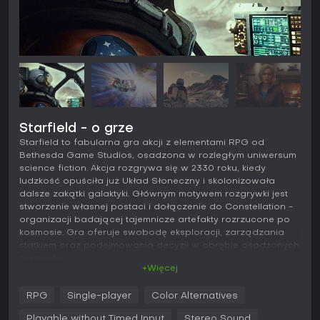
Starfield - o grze
Starfield to fabularna gra akcji z elementami RPG od
Bethesda Game Studios, osadzona w rozległym uniwersum
science fiction. Akcja rozgrywa się w 2330 roku, kiedy
ludzkość opuściła już Układ Słoneczny i skolonizowała
dalsze zakątki galaktyki. Głównym motywem rozgrywki jest
stworzenie własnej postaci i dołączenie do Constellation -
organizacji badającej tajemnicze artefakty rozrzucone po
kosmosie. Gra oferuje swobodę eksploracji, zarządzania
statkiem oraz podejmowania decyzji w obrębie osadzonych
systemów.
+Więcej
Rozgrywka
RPG
Single-player
Color Alternatives
Tworzenie bohatera opiera się na rozbudowanych opcjach
personalizacji, które wpływają na cechy początkowe i
Playable without Timed Input
Stereo Sound