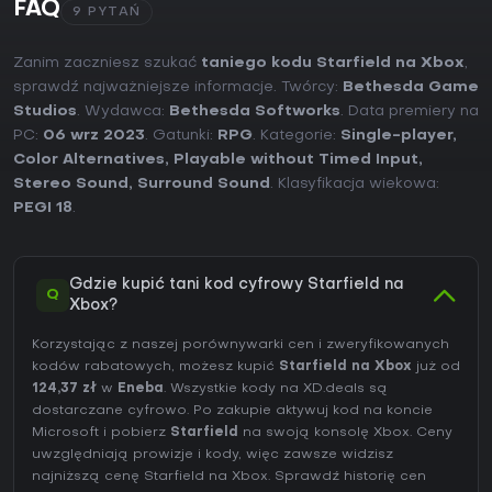
skali bez ograniczania wyboru
FAQ
9 PYTAŃ
Wyraźne skupienie na trybie jednoosobowym bez
wymogu połączenia z internetem
Zanim zaczniesz szukać
taniego kodu Starfield na Xbox
,
Ogólnie rzecz biorąc, tytuł stanowi solidny wybór dla fanów
sprawdź najważniejsze informacje. Twórcy:
Bethesda Game
obszernych RPG-ów ceniących głębię narracyjną i
Studios
. Wydawca:
Bethesda Softworks
. Data premiery na
kreatywną swobodę w kosmicznym otoczeniu, zwłaszcza
PC:
06 wrz 2023
. Gatunki:
RPG
. Kategorie:
Single-player
,
po wprowadzeniu aktualizacji dopracowujących
podstawowe mechaniki.
Color Alternatives
,
Playable without Timed Input
,
Stereo Sound
,
Surround Sound
. Klasyfikacja wiekowa:
PEGI 18
.
Gdzie kupić tani kod cyfrowy Starfield na
Q
Xbox?
Korzystając z naszej porównywarki cen i zweryfikowanych
kodów rabatowych, możesz kupić
Starfield na Xbox
już od
124,37 zł
w
Eneba
. Wszystkie kody na XD.deals są
dostarczane cyfrowo. Po zakupie aktywuj kod na koncie
Microsoft i pobierz
Starfield
na swoją konsolę Xbox. Ceny
uwzględniają prowizje i kody, więc zawsze widzisz
najniższą cenę Starfield na
Xbox
. Sprawdź
historię cen