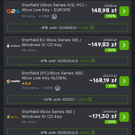
Starfield (Xbox Series X/S, PC) -
219,99 zł
Xbox Live Key - EUROPE
148,98 zł
-32%
3h temu
DRM:
copy
-8% with G2A8XDD
Starfield EU Xbox Series X|S /
214,87 zł
~149,83 zł
Windows 10 CD Key
-30%
14h temu
copy
-8% with XD8DEALS
Starfield (PC/Xbox Series X|S)
215,01 zł
Xbox Live Key GLOBAL
~168,19 zł
★
5.0
-21%
32m temu
DRM:
copy
-10% with XDD10
Starfield Xbox Series X|S /
214,87 zł
~171,30 zł
Windows 10 CD Key
-20%
14h temu
copy
-8% with XD8DEALS