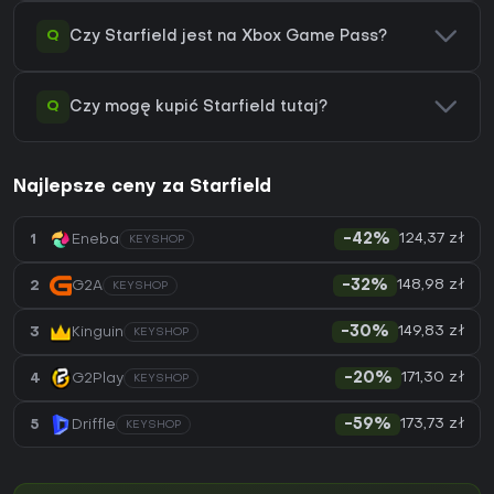
Q
Czy Starfield jest na Xbox Game Pass?
Q
Czy mogę kupić Starfield tutaj?
Najlepsze ceny za Starfield
124,37 zł
1
Eneba
-42%
KEYSHOP
148,98 zł
2
G2A
-32%
KEYSHOP
149,83 zł
3
Kinguin
-30%
KEYSHOP
171,30 zł
4
G2Play
-20%
KEYSHOP
173,73 zł
5
Driffle
-59%
KEYSHOP