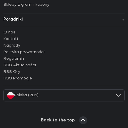
Sklepy z grami i kupony
Poradniki
FAQ
O nas
Poradniki
Kontakt
Jak aktywować klucz Steam (CD Key)?
Nagrody
Jak aktywować klucz Epic Games (CD Key)?
Polityka prywatności
Regulamin
Jak aktywować klucz GOG (CD Key)?
RSS Aktualności
Jak aktywować klucz Ubisoft Connect (CD Key)?
RSS Gry
Jak aktywować klucz EA App (CD Key)?
RSS Promocje
Jak aktywować klucz Battle.net (CD Key)?
Polska (PLN)
Back to the top