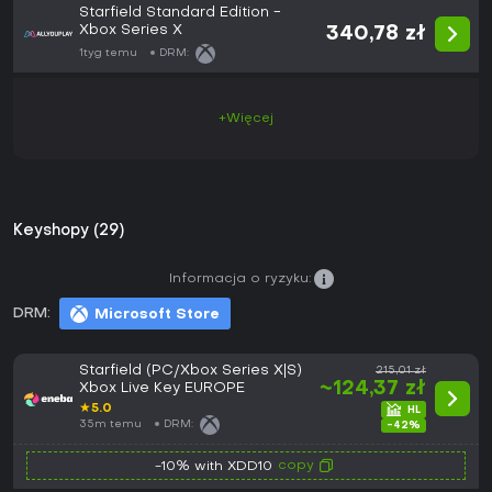
Starfield Standard Edition -
Xbox Series X
340,78 zł
1tyg temu
DRM:
+Więcej
Keyshopy (29)
Informacja o ryzyku:
DRM:
Microsoft Store
Starfield (PC/Xbox Series X|S)
215,01 zł
~124,37 zł
Xbox Live Key EUROPE
★
5.0
35m temu
DRM:
-42%
copy
-10% with XDD10