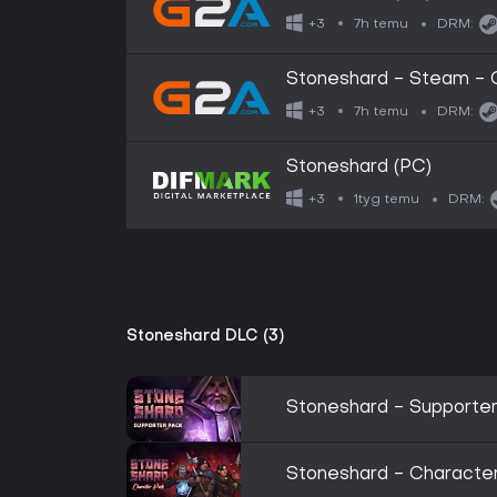
7h temu
+3
DRM:
Stoneshard - Steam - 
7h temu
+3
DRM:
Stoneshard (PC)
1tyg temu
+3
DRM:
Stoneshard DLC (3)
Stoneshard - Supporte
Stoneshard - Characte