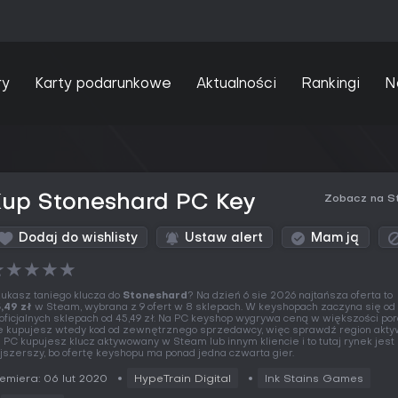
ry
Karty podarunkowe
Aktualności
Rankingi
N
Kup Stoneshard PC Key
Zobacz na S
Dodaj do wishlisty
Ustaw alert
Mam ją
★
★
★
★
★
ukasz taniego klucza do
Stoneshard
? Na dzień 6 sie 2026 najtańsza oferta to
,49 zł
w Steam, wybrana z 9 ofert w 8 sklepach. W keyshopach zaczyna się od 6
oficjalnych sklepach od 45,49 zł. Na PC keyshop wygrywa ceną w większości po
e kupujesz wtedy kod od zewnętrznego sprzedawcy, więc sprawdź region aktyw
 PC kupujesz klucz aktywowany w Steam lub innym kliencie i to tutaj rynek jest
jszerszy, bo ofertę keyshopu ma ponad jedna czwarta gier.
emiera: 06 lut 2020
HypeTrain Digital
Ink Stains Games