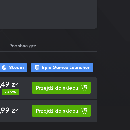
Podobne gry
Steam
Epic Games Launcher
,49 zł
Przejdź do sklepu
-35%
,99 zł
Przejdź do sklepu