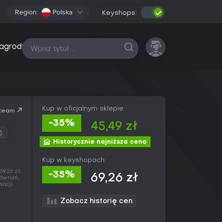
Region:
Polska
Keyshops:
Wszystkie platformy
agrody
Kup w oficjalnym sklepie:
team
-35%
45,49 zł
Historycznie najniższa cena
Kup w keyshopach:
9,26 zł,
-35%
69,26 zł
równań,
acji.
Zobacz historię cen