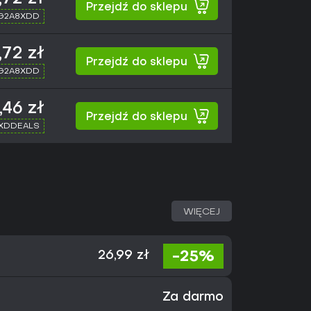
Przejdź do sklepu
 G2A8XDD
,72 zł
Przejdź do sklepu
 G2A8XDD
,46 zł
Przejdź do sklepu
 XDDEALS
WIĘCEJ
-25%
26,99 zł
Za darmo