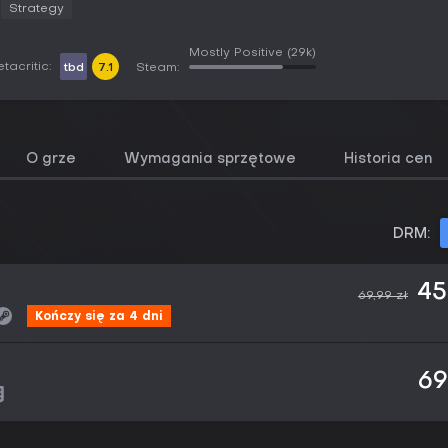
Strategy
Mostly Positive
(29k)
tacritic:
tbd
7.1
Steam:
O grze
Wymagania sprzętowe
Historia cen
DRM:
45
69,99 zł
Kończy się za 4 dni
69