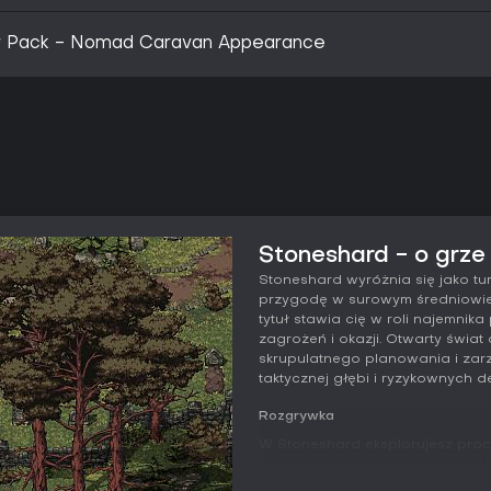
r Pack - Nomad Caravan Appearance
Stoneshard - o grze
Stoneshard wyróżnia się jako tur
przygodę w surowym średniowiec
tytuł stawia cię w roli najemni
zagrożeń i okazji. Otwarty świa
skrupulatnego planowania i zar
taktycznej głębi i ryzykownych de
Rozgrywka
W Stoneshard eksplorujesz proc
potrzeby przetrwania i tocząc t
zrujnowane wioski, lochy pełne 