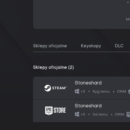
Me
Sklepy oficjalne
Keyshopy
DLC
Sklepy oficjalne (2)
Stoneshard
1tyg temu
+3
DRM:
Stoneshard
5d temu
+3
DRM: