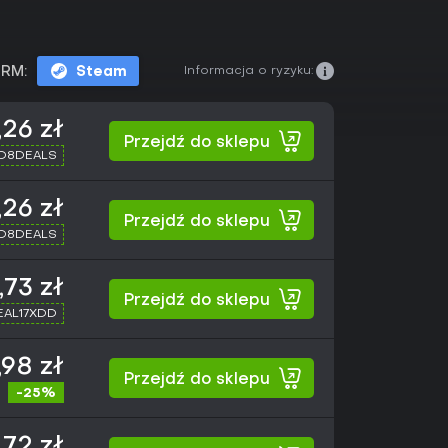
Informacja o ryzyku:
RM:
Steam
,26 zł
Przejdź do sklepu
XD8DEALS
,26 zł
Przejdź do sklepu
XD8DEALS
,73 zł
Przejdź do sklepu
SEAL17XDD
,98 zł
Przejdź do sklepu
-25%
,72 zł