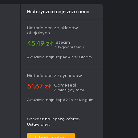
rę, wnosząc reworki frakcji i plany na pełny
Historycznie najniższa cena
 mechaniki jak stealth i alchemia. Jeśli kręcą cię
z frustrację z permadeath oraz braku zasobów,
iny. Ci, co wolą łagodniejszą progresję, mogą
Historia cen ze sklepów
zić, czy mieszane opinie (średnio 7,5/10)
oficjalnych
Steam
45,49 zł
1 tygodni temu
Aktualnie najniżej:
45,49 zł
Steam
Historia cen z keyshopów
Gameseal
51,67 zł
3 miesięcy temu
Aktualnie najniżej:
69,26 zł
Kinguin
Czekasz na lepszą ofertę?
Ustaw alert.