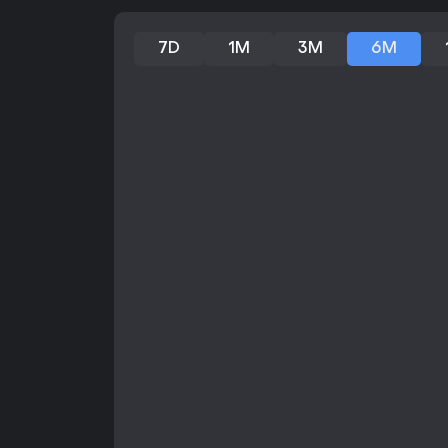
7D
1M
3M
6M