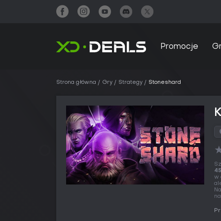
Promocje
G
Strona główna
Gry
Strategy
Stoneshard
Sz
45
w 
al
Na
na
Pr