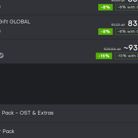
91,01 zł
-8%
-8% with
Gift GLOBAL
83
91,01 zł
-8%
-8% with
~93
109,96 zł
-15%
-15% with
r Pack - OST & Extras
r Pack