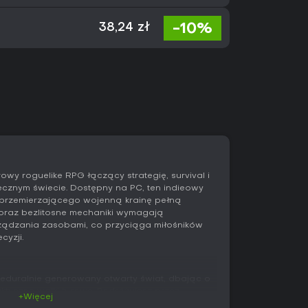
-10%
38,24 zł
owy roguelike RPG łączący strategię, survival i
znym świecie. Dostępny na PC, ten indieowy
ka przemierzającego wojenną krainę pełną
t oraz bezlitosne mechaniki wymagają
ządzania zasobami, co przyciąga miłośników
cyzji.
eduralnie generowany otwarty świat, dbając o
aktyczne walki turowe. Podróżujesz przez
+Więcej
potworów i opuszczone szlaki w królestwie Aldor,