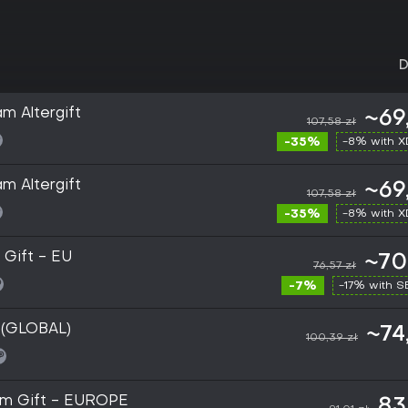
D
m Altergift
~69
107,58 zł
-35%
-8% with 
m Altergift
~69
107,58 zł
-35%
-8% with 
 Gift - EU
~70
76,57 zł
-7%
-17% with 
 (GLOBAL)
~74
100,39 zł
am Gift - EUROPE
83