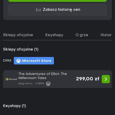
Zobacz historię cen
Sklepy oficjalne
Keyshopy
O grze
Histori
Sklepy oficjalne (1)
DRM:
Microsoft Store
The Adventures of Elliot: The
Millennium Tales
299,00 zł
6tyg temu
DRM:
Keyshopy (1)