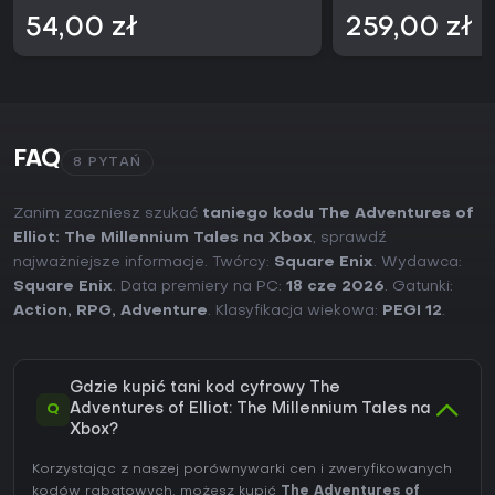
54,00 zł
259,00 zł
FAQ
8 PYTAŃ
Zanim zaczniesz szukać
taniego kodu The Adventures of
Elliot: The Millennium Tales na Xbox
, sprawdź
najważniejsze informacje. Twórcy:
Square Enix
. Wydawca:
Square Enix
. Data premiery na PC:
18 cze 2026
. Gatunki:
Action
,
RPG
,
Adventure
. Klasyfikacja wiekowa:
PEGI 12
.
Gdzie kupić tani kod cyfrowy The
Q
Adventures of Elliot: The Millennium Tales na
Xbox?
Korzystając z naszej porównywarki cen i zweryfikowanych
kodów rabatowych, możesz kupić
The Adventures of