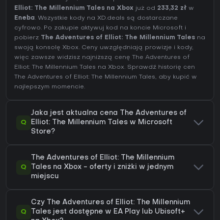
Elliot: The Millennium Tales na Xbox
już od
233,32 zł
w
Eneba
. Wszystkie kody na XD.deals są dostarczane
cyfrowo. Po zakupie aktywuj kod na koncie Microsoft i
pobierz
The Adventures of Elliot: The Millennium Tales
na
swoją konsolę Xbox. Ceny uwzględniają prowizje i kody,
więc zawsze widzisz najniższą cenę The Adventures of
Elliot: The Millennium Tales na
Xbox
. Sprawdź
historię cen
The Adventures of Elliot: The Millennium Tales
, aby kupić w
najlepszym momencie.
Jaka jest aktualna cena The Adventures of
Q
Elliot: The Millennium Tales w Microsoft
Store?
The Adventures of Elliot: The Millennium
Q
Tales na Xbox - oferty i zniżki w jednym
miejscu
Czy The Adventures of Elliot: The Millennium
Q
Tales jest dostępne w EA Play lub Ubisoft+