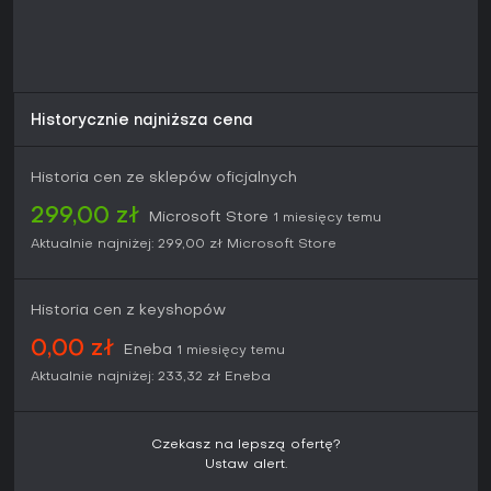
starć. Podkreślają również solidną konstrukcję lochów, w
których pojawiają się zagadki i walki z bossami
nawiązujące do klasycznych elementów przygodowych.
Gra zadebiutowała 18 czerwca 2026 roku na Xbox Series
oraz PC, po pozytywnie przyjętej wersji demo, która
pozwoliła na zebranie opinii graczy. Tytuł przypadnie do
Historycznie najniższa cena
gustu fanom action RPG-ów ceniącym dynamiczne walki,
mechaniki towarzysza oraz fabularną eksplorację
rozciągniętą na kilka okresów. Osoby szukające spójnej
Historia cen ze sklepów oficjalnych
kampanii jednoosobowej z elementami strategicznego
299,00 zł
dostosowywania uzbrojenia docenią dopracowane
Microsoft Store
1 miesięcy temu
rozwiązania bez zbędnego skomplikowania.
Aktualnie najniżej:
299,00 zł
Microsoft Store
Historia cen z keyshopów
0,00 zł
Eneba
1 miesięcy temu
Aktualnie najniżej:
233,32 zł
Eneba
Czekasz na lepszą ofertę?
Ustaw alert.