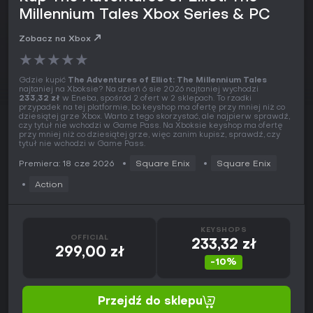
Millennium Tales Xbox Series & PC
Zobacz na Xbox
★
★
★
★
★
Gdzie kupić
The Adventures of Elliot: The Millennium Tales
najtaniej na Xboksie? Na dzień 6 sie 2026 najtaniej wychodzi
233,32 zł
w Eneba, spośród 2 ofert w 2 sklepach. To rzadki
przypadek na tej platformie, bo keyshop ma ofertę przy mniej niż co
dziesiątej grze Xbox. Warto z tego skorzystać, ale najpierw sprawdź,
czy tytuł nie wchodzi w Game Pass. Na Xboksie keyshop ma ofertę
przy mniej niż co dziesiątej grze, więc zanim kupisz, sprawdź, czy
tytuł nie wchodzi w Game Pass.
Premiera: 18 cze 2026
Square Enix
Square Enix
Action
KEYSHOPS
OFFICIAL
233,32 zł
299,00 zł
-10%
Przejdź do sklepu