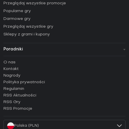
Przeglądaj wszystkie promocje
Popularne gry
Darmowe gry
Przeglądaj wszystkie gry
Sklepy z grami i kupony
Poradniki
FAQ
O nas
Poradniki
Kontakt
Jak aktywować klucz Steam (CD Key)?
Nagrody
Jak aktywować klucz Epic Games (CD Key)?
Polityka prywatności
Regulamin
Jak aktywować klucz GOG (CD Key)?
RSS Aktualności
Jak aktywować klucz Ubisoft Connect (CD Key)?
RSS Gry
Jak aktywować klucz EA App (CD Key)?
RSS Promocje
Jak aktywować klucz Battle.net (CD Key)?
Polska (PLN)