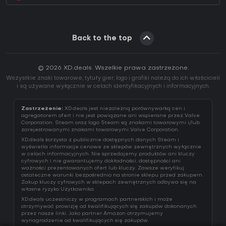
Back to the top
© 2026 XD.deals. Wszelkie prawa zastrzeżone.
Wszystkie znaki towarowe, tytuły gier, logo i grafiki należą do ich właścicieli
i są używane wyłącznie w celach identyfikacyjnych i informacyjnych.
Zastrzeżenie:
XD.deals jest niezależną porównywarką cen i
agregatorem ofert i nie jest powiązane ani wspierane przez Valve
Corporation. Steam oraz logo Steam są znakami towarowymi i/lub
zarejestrowanymi znakami towarowymi Valve Corporation.
XD.deals korzysta z publicznie dostępnych danych Steam i
wyświetla informacje cenowe ze sklepów zewnętrznych wyłącznie
w celach informacyjnych. Nie sprzedajemy produktów ani kluczy
cyfrowych i nie gwarantujemy dokładności, dostępności ani
ważności prezentowanych ofert lub kluczy. Zawsze weryfikuj
ostateczne warunki bezpośrednio na stronie sklepu przed zakupem.
Zakup kluczy cyfrowych w sklepach zewnętrznych odbywa się na
własne ryzyko Użytkownika.
XD.deals uczestniczy w programach partnerskich i może
otrzymywać prowizję od kwalifikujących się zakupów dokonanych
przez nasze linki. Jako partner Amazon otrzymujemy
wynagrodzenie od kwalifikujących się zakupów.