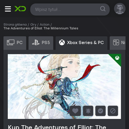
Wszystkie
Strona główna
Gry
Action
The Adventures of Elliot: The Millennium Tales
PC
PS5
Xbox Series & PC
Nin
Kup The Adventures of Elliot: The