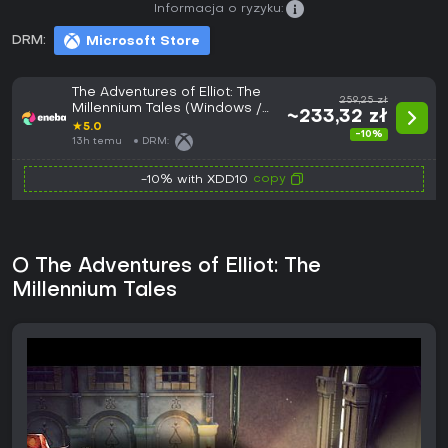
Informacja o ryzyku:
DRM:
Microsoft Store
The Adventures of Elliot: The
259,25 zł
Millennium Tales (Windows /
~233,32 zł
Xbox Series X|S) XBOX LIVE
★
5.0
-10%
Key EUROPE
13h temu
DRM:
copy
-10% with XDD10
O The Adventures of Elliot: The
Millennium Tales