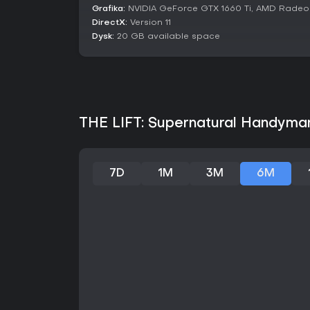
Grafika:
NVIDIA GeForce GTX 1660 Ti, AMD Radeon 
DirectX:
Version 11
Dysk:
20 GB available space
THE LIFT: Supernatural Handyman
7D
1M
3M
6M