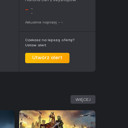
Historia cen z keyshopów
-
-
-
Aktualnie najniżej:
-
-
Czekasz na lepszą ofertę?
Ustaw alert.
Utwórz alert
WIĘCEJ