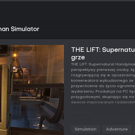
man Simulator
THE LIFT: Supernatu
grze
THE LIFT: Supernatural Handyma
perspektywy pierwszej osoby, 
rozgrywającą się w opuszczony
konserwatora wybudzonego ze st
przywrócenie do życia ogromnej 
wydarzeniu. Produkcja na PC łą
przygodowymi, skupiając się na 
świecie inspirowanym radzieckim
Rozgrywka
W grze THE LIFT: Supernatural 
eksploracja i remont kolejnych 
Simulation
Adventure
badawczego. Za bazę służy mobil