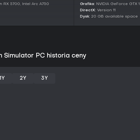
RX 5700, Intel Arc A750
Grafika:
NVIDIA GeForce GTX 16
elektrotechniki, wymagające prec
DirectX:
Version 11
radzieckiego science fiction, 
Dysk:
20 GB available space
rozpadu i nadprzyrodzonych zja
satysfakcję z przywracania urz
których wykorzystuje się dziwac
System recyklingu do craf
Interaktywne zadania z za
Eksploracja różnorodnych b
 Simulator PC historia ceny
Czy warto zagrać?
Dla fanów symulatorów, które n
problemów, THE LIFT: Supernatur
1Y
2Y
3Y
obiecująco już na etapie wczesn
IGN doceniły sprytne połączeni
łamigłówek oraz dopracowane me
wydana - premiera zaplanowana j
oficjalnej platformie.
Jeśli lubisz tytuły łączące prac
jednoosobowym, produkcja może 
Ponieważ nie ma jeszcze pełnyc
zainteresowania symulatorami re
szczegółowe informacje o rozg