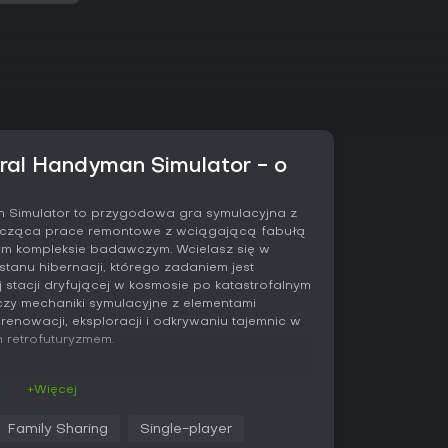
ral Handyman Simulator - o
n Simulator to przygodowa gra symulacyjna z
łącząca prace remontowe z wciągającą fabułą
m kompleksie badawczym. Wcielasz się w
anu hibernacji, którego zadaniem jest
stacji dryfującej w kosmosie po katastrofalnym
czy mechaniki symulacyjne z elementami
renowacji, eksploracji i odkrywaniu tajemnic w
 retrofuturyzmem.
+Więcej
Handyman Simulator głównym zajęciem jest
poziomów Instytutu - rozległego kompleksu
Family Sharing
Single-player
na winda, dzięki której przemieszczasz się