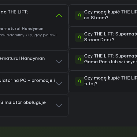
 do THE LIFT:
Czy mogę kupić THE LI
Q
na Steam?
upernatural Handyman
Czy THE LIFT: Supernat
 powiadomimy Cię, gdy pojawi
Q
Steam Deck?
Czy THE LIFT: Supernat
pernatural Handyman
Q
Game Pass lub w innyc
Czy mogę kupić THE LI
lator na PC - promocje i
Q
tutaj?
 Simulator obsługuje