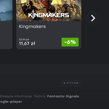
Kingmakers
Absolum
12,41 zł
105,93 zł
-6%
11,67 zł
60,38 zł
8 PYTAŃ
żniejsze informacje. Twórcy:
Fantastic Signals
.
ingle-player
.