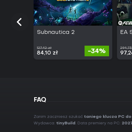
Subnautica 2
EA 
127,42 zł
294,73
-34%
84,10 zł
97,2
FAQ
Zanim zaczniesz szukać
taniego klucza PC do
Wydawca:
tinyBuild
. Data premiery na PC:
202