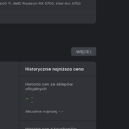
60 Ti, AMD Radeon RX 5700, Intel Arc A750
yzji i uwagi. Świat inspirowany jest estetyką
tworząc niepokojącą atmosferę kosmicznego
wisk. Wczesne materiały podkreślają
ądzeń do życia oraz nietypowe rozwiązania, w
zne gadżety.
tingu niezbędnych przedmiotów
padającymi w pamięć postaciami
iomów i ukrytych stref
WIĘCEJ
agradzają cierpliwość i rozwiązywanie
al Handyman Simulator prezentuje się
Historycznie najniższa cena
ych materiałów. Serwisy takie jak PC Gamer i
e codziennych czynności z elementami
chaniki napraw. Gra nie została jeszcze
Historia cen ze sklepów
oficjalnych
est na 2026 rok - ale dostępny jest playtest na
-
-
-
ę ręczną z odkrywaniem fabuły w trybie
być ciekawym uzupełnieniem biblioteki.
Aktualnie najniżej:
-
-
h recenzji, decyzja powinna zależeć od
nowacji. Twórcy regularnie publikują
rywce, zapowiadając dalsze wsparcie po