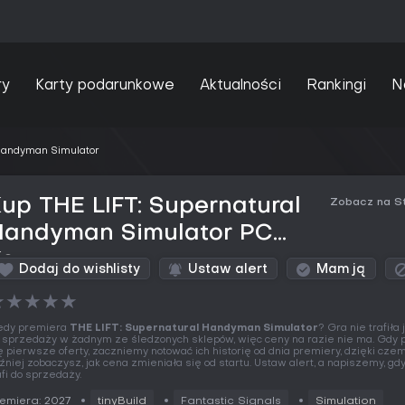
ry
Karty podarunkowe
Aktualności
Rankingi
N
 Handyman Simulator
up THE LIFT: Supernatural
Zobacz na S
Handyman Simulator PC
Key
Dodaj do wishlisty
Ustaw alert
Mam ją
★
★
★
★
★
edy premiera
THE LIFT: Supernatural Handyman Simulator
? Gra nie trafiła
 sprzedaży w żadnym ze śledzonych sklepów, więc ceny na razie nie ma. Gdy 
ę pierwsze oferty, zaczniemy notować ich historię od dnia premiery, dzięki cze
źniej zobaczysz, jak cena zmieniała się od startu. Ustaw alert, a napiszemy, gd
afi do sprzedaży.
emiera: 2027
tinyBuild
Fantastic Signals
Simulation