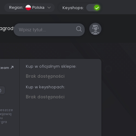
Region:
Polska
Keyshops:
Wszystkie platformy
agrody
Kup w oficjalnym sklepie:
team
Brak dostępności
Kup w keyshopach:
Brak dostępności
 jeszcze
pojawią
mu
y gra