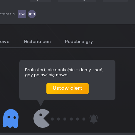
tacritic:
tbd
tbd
towe
Historia cen
Podobne gry
Brak ofert, ale spokojnie - damy znać,
gdy pojawi się nowa.
Ustaw alert