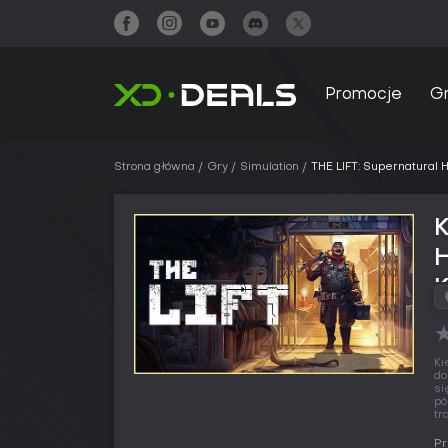
Promocje
G
Strona główna
Gry
Simulation
THE LIFT: Supernatural
K
Ki
do
si
pó
tr
Pr