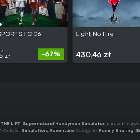
SPORTS FC 26
Light No Fire
 zł
-67%
430,46 zł
6 zł
 THE LIFT: Supernatural Handyman Simulator
, sprawdź najwa
7
. Gatunki:
Simulation
,
Adventure
. Kategorie:
Family Sharing
,
S