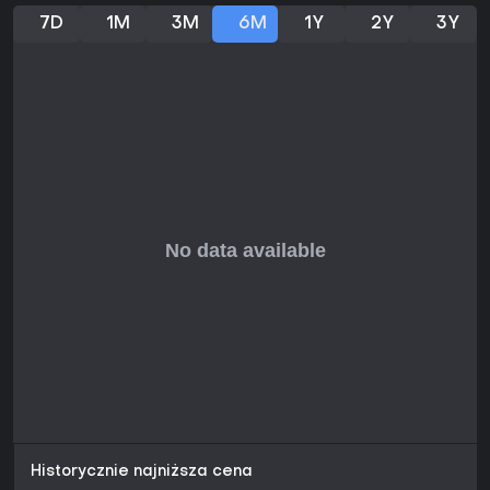
tytuł definiujący gatunek survival, The Long Dark przyciąga
7D
1M
3M
6M
1Y
2Y
3Y
miłośników introspektywnych, samotnych doświadczeń
zamiast dynamicznej akcji. Gracze chwalą immersyjną
atmosferę i realistyczne mechaniki, choć Survival Mode
bywa krytykowany za brak mocnych haczyków
narracyjnych. Idealna dla fanów strategicznego
zarządzania zasobami i eksploracji, zwłaszcza z
nadciągającym piątym epizodem. Jeśli wolisz kooperację
czy szybką akcję, może nie trafić w gust, ale dla entuzjastów
samotnego przetrwania oferuje głębię i regrywalność,
czyniąc ją solidnym wyborem w 2026.
Historycznie najniższa cena