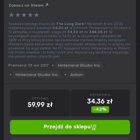
Zobacz na Steam
★
★
★
★
★
Szukasz taniego klucza do
The Long Dark
? Na dzień 8 sie 2026
najtańszy klucz kosztuje
34,36 zł
w Difmark. Porównujemy 32 ofert z
12 sklepów, a rozpiętość sięga od
34,36 zł
do
348,05 zł
. W
keyshopach najniższa cena to 34,36 zł, w oficjalnych sklepach od
59,99 zł. Przy takiej liczbie sprzedawców różnica między skrajnymi
ofertami bywa kilkukrotna, więc sam wybór sklepu waży tu więcej niż
czekanie na wyprzedaż. Na PC kupujesz klucz aktywowany w Steam
lub innym kliencie i to tutaj rynek jest najszerszy, bo ofertę keyshopu
ma ponad jedna czwarta gier.
Premiera: 01 sie 2017
Hinterland Studio Inc.
Hinterland Studio Inc.
Action
KEYSHOPS
OFFICIAL
34,36 zł
59,99 zł
-42%
Przejdź do sklepu