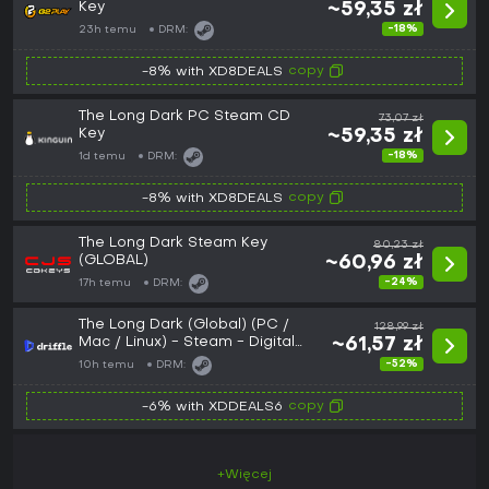
Key
~59,35 zł
-18%
23h temu
DRM:
copy
-8% with XD8DEALS
The Long Dark PC Steam CD
73,07 zł
Key
~59,35 zł
-18%
1d temu
DRM:
copy
-8% with XD8DEALS
The Long Dark Steam Key
80,23 zł
(GLOBAL)
~60,96 zł
-24%
17h temu
DRM:
The Long Dark (Global) (PC /
128,99 zł
Mac / Linux) - Steam - Digital
~61,57 zł
Key
-52%
10h temu
DRM:
copy
-6% with XDDEALS6
+Więcej