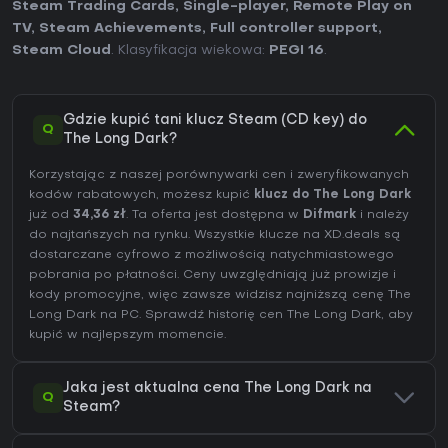
Steam Trading Cards
,
Single-player
,
Remote Play on
TV
,
Steam Achievements
,
Full controller support
,
Steam Cloud
. Klasyfikacja wiekowa:
PEGI 16
.
Gdzie kupić tani klucz Steam (CD key) do
Q
The Long Dark?
Korzystając z naszej porównywarki cen i zweryfikowanych
kodów rabatowych, możesz kupić
klucz do The Long Dark
już od
34,36 zł
. Ta oferta jest dostępna w
Difmark
i należy
do najtańszych na rynku. Wszystkie klucze na XD.deals są
dostarczane cyfrowo z możliwością natychmiastowego
pobrania po płatności. Ceny uwzględniają już prowizje i
kody promocyjne, więc zawsze widzisz najniższą cenę The
Long Dark na
PC
. Sprawdź
historię cen The Long Dark
, aby
kupić w najlepszym momencie.
Jaka jest aktualna cena The Long Dark na
Q
Steam?