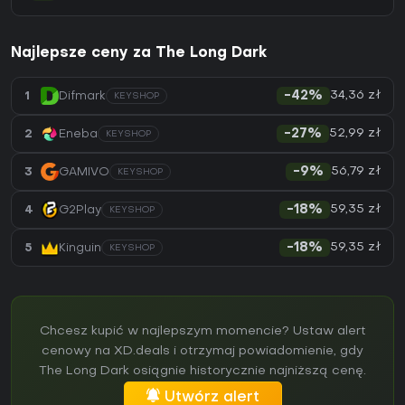
Najlepsze ceny za The Long Dark
34,36 zł
1
Difmark
-42%
KEYSHOP
52,99 zł
2
Eneba
-27%
KEYSHOP
56,79 zł
3
GAMIVO
-9%
KEYSHOP
59,35 zł
4
G2Play
-18%
KEYSHOP
59,35 zł
5
Kinguin
-18%
KEYSHOP
Chcesz kupić w najlepszym momencie? Ustaw alert
cenowy na XD.deals i otrzymaj powiadomienie, gdy
The Long Dark osiągnie historycznie najniższą cenę.
Utwórz alert