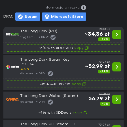
Informacja o ryzyku:
DRM:
Steam
Microsoft Store
59,99 zł
The Long Dark (PC)
~34,36 zł
1tyg temu
DRM:
-42%
copy
-15% with XDDEALS
The Long Dark Steam Key
73,07 zł
GLOBAL
~52,99 zł
★
5.0
-27%
6h temu
DRM:
copy
-10% with XDD10
62,41 zł
The Long Dark Global (Steam)
56,79 zł
6h temu
DRM:
-9%
copy
-9% with XDDeals
The Long Dark PC Steam CD
73,07 zł