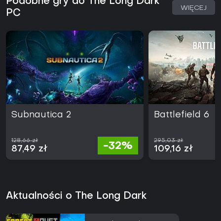
Podobne gry do The Long Dark
WIĘCEJ
PC
Subnautica 2
Battlefield 6
128,66 zł
295,03 zł
-32%
87,49 zł
109,16 zł
Aktualności o The Long Dark