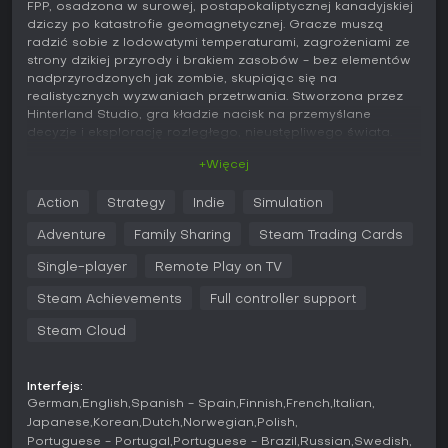
FPP, osadzona w surowej, postapokaliptycznej kanadyjskiej
dziczy po katastrofie geomagnetycznej. Gracze muszą
radzić sobie z lodowatymi temperaturami, zagrożeniami ze
strony dzikiej przyrody i brakiem zasobów - bez elementów
nadprzyrodzonych jak zombie, skupiając się na
realistycznych wyzwaniach przetrwania. Stworzona przez
Hinterland Studio, gra kładzie nacisk na przemyślane
decyzje i eksplorację rozległego, nieustępliwego świata.
+Więcej
Grywalność
W The Long Dark mechaniki skupiają się na zarządzaniu
Action
Strategy
Indie
Simulation
podstawowymi potrzebami: głodem, pragnieniem,
zmęczeniem i temperaturą ciała. Każda czynność zużywa
Adventure
Family Sharing
Steam Trading Cards
kalorie, co zmusza do ostrożnych wyborów - kiedy zbierać,
polować czy odpoczywać. Gracze przeszukują teren w
Single-player
Remote Play on TV
poszukiwaniu ponad 100 przedmiotów wyposażenia, w tym
Steam Achievements
Full controller support
narzędzi, ubrań i broni, jednocześnie walcząc z
dolegliwościami takimi jak hipotermia, odmrożenia czy
Steam Cloud
biegunka. Polowanie wymaga tropienia zwierząt jak wilki,
niedźwiedzie i jelenie, ale drapieżniki mogą odwrócić role,
prowadząc do napiętych starć. Wędkarstwo, pułapki i
Interfejs:
wspinaczka wzbogacają zbieranie zasobów na ponad 50
German
English
Spanish - Spain
Finnish
French
Italian
km² terenu, obejmującego obszary od nadmorskich
Japanese
Korean
Dutch
Norwegian
Polish
miasteczek po odległe góry. Gra podpowiada przez
Portuguese - Portugal
Portuguese - Brazil
Russian
Swedish
wskazówki środowiskowe i statystyki gracza, ale