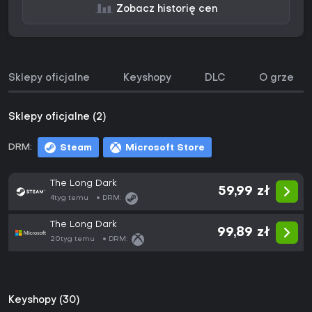
Zobacz historię cen
Sklepy oficjalne
Keyshopy
DLC
O grze
Sklepy oficjalne (2)
DRM:
Steam
Microsoft Store
The Long Dark
59,99 zł
4tyg temu
DRM:
The Long Dark
99,89 zł
20tyg temu
DRM:
Keyshopy (30)