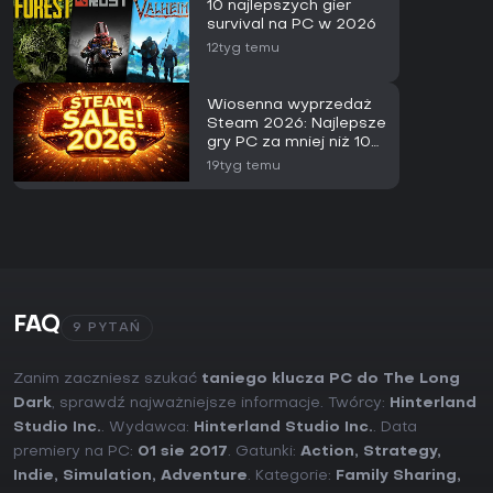
10 najlepszych gier
survival na PC w 2026
12tyg temu
Wiosenna wyprzedaż
Steam 2026: Najlepsze
gry PC za mniej niż 10
zł
19tyg temu
FAQ
9 PYTAŃ
Zanim zaczniesz szukać
taniego klucza PC do The Long
Dark
, sprawdź najważniejsze informacje. Twórcy:
Hinterland
Studio Inc.
. Wydawca:
Hinterland Studio Inc.
. Data
premiery na PC:
01 sie 2017
. Gatunki:
Action
,
Strategy
,
Indie
,
Simulation
,
Adventure
. Kategorie:
Family Sharing
,