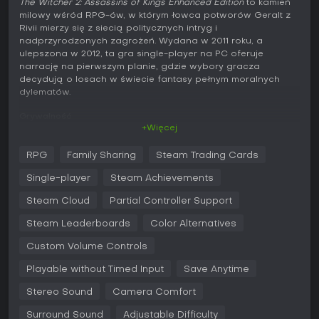
The Witcher 2: Assassins of Kings Enhanced Edition
to kamień
milowy wśród RPG-ów, w którym łowca potworów Geralt z
Rivii mierzy się z siecią politycznych intryg i
nadprzyrodzonych zagrożeń. Wydana w 2011 roku, a
ulepszona w 2012, ta gra single-player na PC oferuje
narrację na pierwszym planie, gdzie wybory gracza
decydują o losach w świecie fantasy pełnym moralnych
dylematów.
Grywalność
+Więcej
W tym RPG walka łączy dynamiczną akcję w czasie
rzeczywistym ze strategicznymi elementami - gracze muszą
RPG
Family Sharing
Steam Trading Cards
sięgać po mistrzowskie szermiercze umiejętności Geralta
oraz magiczne znaki, takie jak ogniste pociski czy ochronne
Single-player
Steam Achievements
tarcze. Kluczowe jest przygotowanie: warzenie potionów i
bomb z zebranych składników może przechylić szalę
Steam Cloud
Partial Controller Support
zwycięstwa w starciach z potworami i ludzkimi wrogami.
Steam Leaderboards
Color Alternatives
Eksploracja to wędrówka po szczegółowych lokacjach,
rozwiązywanie questów rozgałęziających się w zależności
Custom Volume Controls
od decyzji oraz zarządzanie systemem alchemii dla
ulepszeń.
Playable without Timed Input
Save Anytime
Mechaniki kładą nacisk na taktyczne opcje, jak zastawianie
Stereo Sound
Camera Comfort
pułapek czy użycie broni dystansowej w postaci rzucanych
noży. Możliwości skradania pozwalają omijać wrogów,
Surround Sound
Adjustable Difficulty