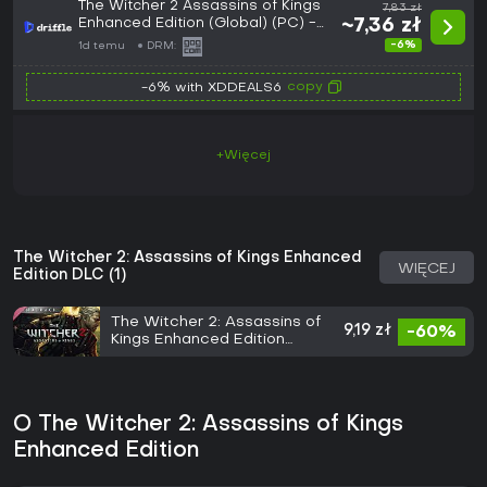
The Witcher 2 Assassins of Kings
7,83 zł
Enhanced Edition (Global) (PC) -
~7,36 zł
GOG - Digital Key
-6%
1d temu
DRM:
copy
-6% with XDDEALS6
+Więcej
The Witcher 2: Assassins of Kings Enhanced
WIĘCEJ
Edition DLC (1)
The Witcher 2: Assassins of
9,19 zł
-60%
Kings Enhanced Edition
Soundtrack
O The Witcher 2: Assassins of Kings
Enhanced Edition