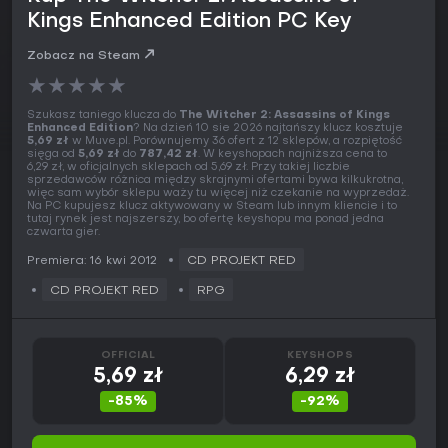
Kings Enhanced Edition PC Key
Zobacz na Steam
★
★
★
★
★
Szukasz taniego klucza do
The Witcher 2: Assassins of Kings
Enhanced Edition
? Na dzień 10 sie 2026 najtańszy klucz kosztuje
5,69 zł
w Muve.pl. Porównujemy 36 ofert z 12 sklepów, a rozpiętość
sięga od
5,69 zł
do
787,42 zł
. W keyshopach najniższa cena to
6,29 zł, w oficjalnych sklepach od 5,69 zł. Przy takiej liczbie
sprzedawców różnica między skrajnymi ofertami bywa kilkukrotna,
więc sam wybór sklepu waży tu więcej niż czekanie na wyprzedaż.
Na PC kupujesz klucz aktywowany w Steam lub innym kliencie i to
tutaj rynek jest najszerszy, bo ofertę keyshopu ma ponad jedna
czwarta gier.
Premiera: 16 kwi 2012
CD PROJEKT RED
CD PROJEKT RED
RPG
OFFICIAL
KEYSHOPS
5,69 zł
6,29 zł
-85%
-92%