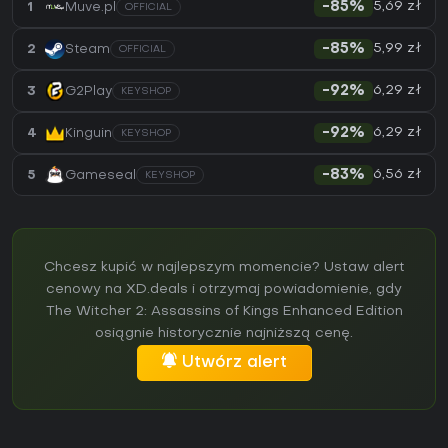
5,69 zł
1
Muve.pl
-85%
OFFICIAL
5,99 zł
2
Steam
-85%
OFFICIAL
6,29 zł
3
G2Play
-92%
KEYSHOP
6,29 zł
4
Kinguin
-92%
KEYSHOP
6,56 zł
5
Gameseal
-83%
KEYSHOP
Chcesz kupić w najlepszym momencie? Ustaw alert
cenowy na XD.deals i otrzymaj powiadomienie, gdy
The Witcher 2: Assassins of Kings Enhanced Edition
osiągnie historycznie najniższą cenę.
Utwórz alert