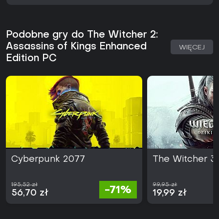
Podobne gry do The Witcher 2:
Assassins of Kings Enhanced
WIĘCEJ
Edition PC
Cyberpunk 2077
The Witcher 3:
195,52 zł
99,95 zł
-71%
56,70 zł
19,99 zł