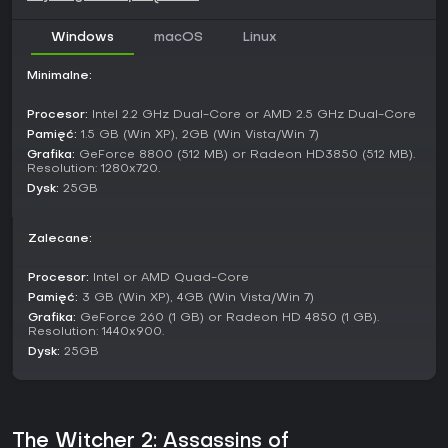
pradawnych klątw, a questy odkrywają ukrytą wiedzę w
miejscach jak zamki czy górnicze miasteczka.
Windows
macOS
Linux
Budowa świata czerpie z książek Andrzeja Sapkowskiego,
oferując dojrzałe fantasy, w którym splatają się rasizm,
Minimalne:
polityka i polowanie na potwory. Enhanced Edition
wzbogaca całość o dodatkowe godziny gry z nowymi
Procesor:
Intel 2.2 GHz Dual-Core or AMD 2.5 GHz Dual-Core
lokacjami i postaciami.
Pamięć:
1.5 GB (Win XP), 2GB (Win Vista/Win 7)
Grafika:
GeForce 8800 (512 MB) or Radeon HD3850 (512 MB).
Czy warto grać?
Resolution: 1280x720.
Fanom rozbudowanych RPG-ów z rozgałęziającymi się
Dysk:
25GB
historiami i taktyczną walką tytuł ten wciąż zachwyca po
latach. Recenzje graczy podkreślają jego atuty - średnia
Zalecane:
ocen użytkowników na Metacritic to około 9.1, a opinie na
Steam chwalą narrację i questy. Gra nie otrzymuje już
aktualizacji ani sezonów, ale jej samodzielny charakter
Procesor:
Intel or AMD Quad-Core
sprawia, że starzeje się znakomicie.
Pamięć:
3 GB (Win XP), 4GB (Win Vista/Win 7)
Grafika:
GeForce 260 (1 GB) or Radeon HD 4850 (1 GB).
To propozycja dla miłośników single-playerowych przygód
Resolution: 1440x900.
z wyborami o wadze, choć wysoki poziom trudności w
Dysk:
25GB
trybach jak Dark może przerosnąć początkujących. Jeśli
cenisz głęboką fabułę i strategiczne potyczki, to solidny
wybór - zwłaszcza dzięki dopracowaniu i trwałej renomie w
źródłach jak GameSpot czy RPGFan.
The Witcher 2: Assassins of