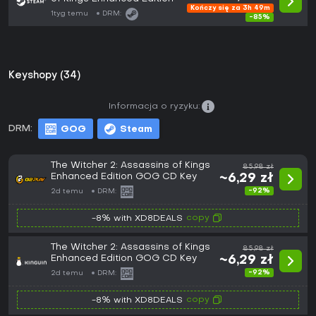
Kończy się za 3h 49m
1tyg temu
DRM:
-85%
Keyshopy (34)
Informacja o ryzyku:
DRM:
GOG
Steam
The Witcher 2: Assassins of Kings
85,98 zł
Enhanced Edition GOG CD Key
~6,29 zł
-92%
2d temu
DRM:
copy
-8% with XD8DEALS
The Witcher 2: Assassins of Kings
85,98 zł
Enhanced Edition GOG CD Key
~6,29 zł
-92%
2d temu
DRM:
copy
-8% with XD8DEALS