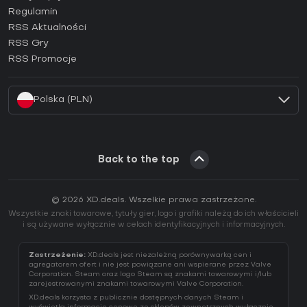
Regulamin
Jak aktywować klucz GOG (CD Key)?
RSS Aktualności
Jak aktywować klucz Ubisoft Connect (CD Key)?
RSS Gry
Jak aktywować klucz EA App (CD Key)?
RSS Promocje
Jak aktywować klucz Battle.net (CD Key)?
Polska (PLN)
Back to the top
© 2026 XD.deals. Wszelkie prawa zastrzeżone.
Wszystkie znaki towarowe, tytuły gier, logo i grafiki należą do ich właścicieli
i są używane wyłącznie w celach identyfikacyjnych i informacyjnych.
Zastrzeżenie:
XD.deals jest niezależną porównywarką cen i
agregatorem ofert i nie jest powiązane ani wspierane przez Valve
Corporation. Steam oraz logo Steam są znakami towarowymi i/lub
zarejestrowanymi znakami towarowymi Valve Corporation.
XD.deals korzysta z publicznie dostępnych danych Steam i