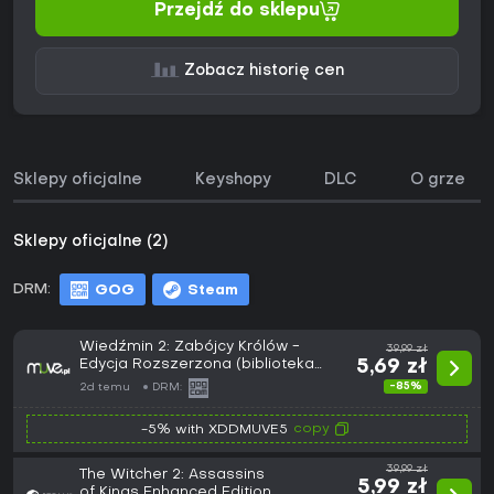
Przejdź do sklepu
Zobacz historię cen
Sklepy oficjalne
Keyshopy
DLC
O grze
Sklepy oficjalne (2)
DRM:
GOG
Steam
Wiedźmin 2: Zabójcy Królów -
39,99 zł
Edycja Rozszerzona (biblioteka
5,69 zł
GOG.com)
-85%
2d temu
DRM:
copy
-5% with XDDMUVE5
39,99 zł
The Witcher 2: Assassins
5,99 zł
of Kings Enhanced Edition