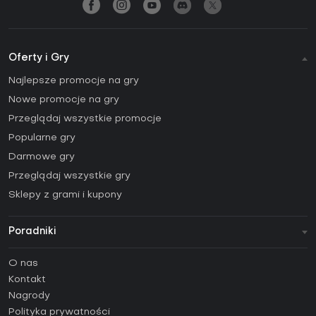
Oferty i Gry
Najlepsze promocje na gry
Nowe promocje na gry
Przeglądaj wszystkie promocje
Popularne gry
Darmowe gry
Przeglądaj wszystkie gry
Sklepy z grami i kupony
Poradniki
FAQ
O nas
Poradniki
Kontakt
Jak aktywować klucz Steam (CD Key)?
Nagrody
Jak aktywować klucz Epic Games (CD Key)?
Polityka prywatności