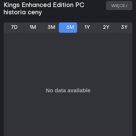
Kings Enhanced Edition PC
WIĘCEJ
historia ceny
7D
1M
3M
6M
1Y
2Y
3Y