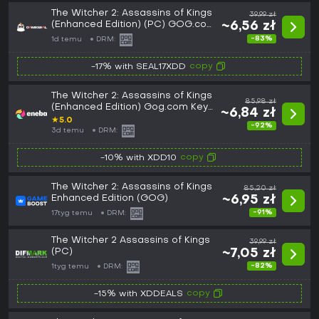
The Witcher 2: Assassins of Kings
39,99 zł
(Enhanced Edition) (PC) GOG.com
~6,56 zł
Key - GLOBAL
-83%
1d temu
DRM:
copy
-17% with SEAL17XDD
The Witcher 2: Assassins of Kings
85,98 zł
(Enhanced Edition) Gog.com Key
~6,84 zł
GLOBAL
★
5.0
-92%
3d temu
DRM:
copy
-10% with XDD10
The Witcher 2: Assassins of Kings
85,20 zł
Enhanced Edition (GOG)
~6,95 zł
-91%
17tyg temu
DRM:
The Witcher 2 Assassins of Kings
39,99 zł
(PC)
~7,05 zł
-82%
1tyg temu
DRM:
copy
-15% with XDDEALS