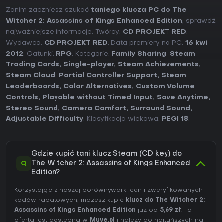
Zanim zaczniesz szukać
taniego klucza PC do The
Witcher 2: Assassins of Kings Enhanced Edition
, sprawdź
najważniejsze informacje. Twórcy:
CD PROJEKT RED
.
Wydawca:
CD PROJEKT RED
. Data premiery na PC:
16 kwi
2012
. Gatunki:
RPG
. Kategorie:
Family Sharing
,
Steam
Trading Cards
,
Single-player
,
Steam Achievements
,
Steam Cloud
,
Partial Controller Support
,
Steam
Leaderboards
,
Color Alternatives
,
Custom Volume
Controls
,
Playable without Timed Input
,
Save Anytime
,
Stereo Sound
,
Camera Comfort
,
Surround Sound
,
Adjustable Difficulty
. Klasyfikacja wiekowa:
PEGI 18
.
Gdzie kupić tani klucz Steam (CD key) do
Q
The Witcher 2: Assassins of Kings Enhanced
Edition?
Korzystając z naszej porównywarki cen i zweryfikowanych
kodów rabatowych, możesz kupić
klucz do The Witcher 2:
Assassins of Kings Enhanced Edition
już od
5,69 zł
. Ta
oferta jest dostępna w
Muve.pl
i należy do najtańszych na